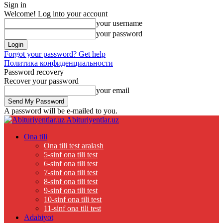
Sign in
Welcome! Log into your account
your username
your password
Forgot your password? Get help
Политика конфиденциальности
Password recovery
Recover your password
your email
A password will be e-mailed to you.
Abituriyentlar.uz
Ona tili
Ona tili test aralash
5-sinf ona tili test
6-sinf ona tili test
7-sinf ona tili test
8-sinf ona tili test
9-sinf ona tili test
10-sinf ona tili test
11-sinf ona tili test
Adabiyot