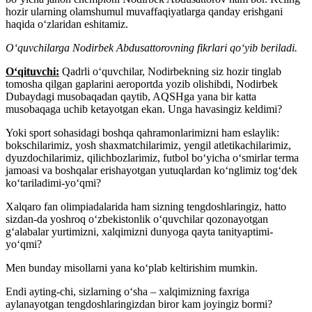
hozir ularning olamshumul muvaffaqiyatlarga qanday erishgani
haqida oʻzlaridan eshitamiz.
Oʻquvchilarga Nodirbek Abdusattorovning fikrlari qoʻyib beriladi.
Oʻqituvchi:
Qadrli oʻquvchilar, Nodirbekning siz hozir tinglab
tomosha qilgan gaplarini aeroportda yozib olishibdi, Nodirbek
Dubaydagi musobaqadan qaytib, AQSHga yana bir katta
musobaqaga uchib ketayotgan ekan. Unga havasingiz keldimi?
Yoki sport sohasidagi boshqa qahramonlarimizni ham eslaylik:
bokschilarimiz, yosh shaxmatchilarimiz, yengil atletikachilarimiz,
dyuzdochilarimiz, qilichbozlarimiz, futbol boʻyicha oʻsmirlar terma
jamoasi va boshqalar erishayotgan yutuqlardan koʻnglimiz togʻdek
koʻtariladimi-yoʻqmi?
Xalqaro fan olimpiadalarida ham sizning tengdoshlaringiz, hatto
sizdan-da yoshroq oʻzbekistonlik oʻquvchilar qozonayotgan
gʻalabalar yurtimizni, xalqimizni dunyoga qayta tanityaptimi-
yoʻqmi?
Men bunday misollarni yana koʻplab keltirishim mumkin.
Endi ayting-chi, sizlarning oʻsha – xalqimizning faxriga
aylanayotgan tengdoshlaringizdan biror kam joyingiz bormi?