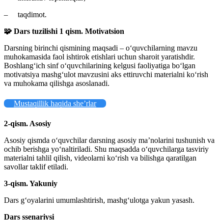
– taqdimot.
🧩
Dars tuzilishi
1 qism. Motivatsion
Darsning birinchi qismining maqsadi – o‘quvchilarning mavzu
muhokamasida faol ishtirok etishlari uchun sharoit yaratishdir.
Boshlang‘ich sinf o‘quvchilarining kelgusi faoliyatiga bo‘lgan
motivatsiya mashg‘ulot mavzusini aks ettiruvchi materialni ko‘rish
va muhokama qilishga asoslanadi.
Mustaqillik haqida she’rlar
2-qism. Asosiy
Asosiy qismda o‘quvchilar darsning asosiy ma’nolarini tushunish va
ochib berishga yo‘naltiriladi. Shu maqsadda o‘quvchilarga tasviriy
materialni tahlil qilish, videolarni ko‘rish va bilishga qaratilgan
savollar taklif etiladi.
3-qism. Yakuniy
Dars g‘oyalarini umumlashtirish, mashg‘ulotga yakun yasash.
Dars ssenariysi