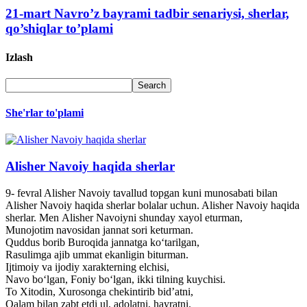
21-mart Navro’z bayrami tadbir senariysi, sherlar,
qo’shiqlar to’plami
Izlash
She'rlar to'plami
Alisher Navoiy haqida sherlar
9- fevral Alisher Navoiy tavallud topgan kuni munosabati bilan
Alisher Navoiy haqida sherlar bolalar uchun. Alisher Navoiy haqida
sherlar. Men Alisher Navoiyni shunday xayol eturman,
Munojotim navosidan jannat sori keturman.
Quddus borib Buroqida jannatga ko‘tarilgan,
Rasulimga ajib ummat ekanligin biturman.
Ijtimoiy va ijodiy xarakterning elchisi,
Navo bo‘lgan, Foniy bo‘lgan, ikki tilning kuychisi.
To Xitodin, Xurosonga chekintirib bid’atni,
Qalam bilan zabt etdi ul, adolatni, hayratni.