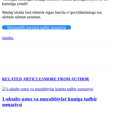
kamolga yetadi!
Mashgʻulotda faol ishtirok etgan barcha oʻquvchilarimizga esa
alohida rahmat aytaman.
Mustaqillik bayrami tadbir ssenariysi
manba.
RELATED ARTICLES
MORE FROM AUTHOR
1-oktabr ustoz va murabbiylar kuniga tadbir
ssenariysi