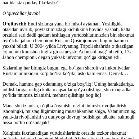
haqida siz qanday fikrdasiz?
Oʻquvchilar javobi
Oʻqituvchi:
Endi sizlarga yana bir misol aytaman. Yoshligida
otasidan ayrilib, poytaxtimizdagi kichikkina hovlida yashab, katta
orzulari sari dadil qadam tashlagan yurtdoshlarimizdan biri shaxmat
byoʻicha jahon chempioni Rustam Qosimjonovni bugun hamma
yaxshi biladi. U 2004-yilda Liviyaning Tripoli shahrida oʻtkazilgan
toj uchun kurashda ingliz grossmeystri Adamsni magʻlub etib, 17-
Jahon chempioni, degan yuksak unvonni qoʻlga kiritgan edi.
Sizlarning har biringiz bugun ega boʻlgan sharoit va imkoniyatlar
Rustamjonnikidan koʻp boʻlsa koʻpki, aslo kam emas. Demak…
Demak, hamma gap odamning oʻziga bogʻliq! Uning harakatlariga,
intilishlariga, oldiga katta maqsadlar qoʻya olishiga, shu maqsadlar
yoʻlida tinimsiz izlanishi, mehnat qilishiga bogʻliq!
Mana shu izlanish, oʻqib-oʻrganish, oʻzini tinimsiz rivojlantirish,
ishoningki, mustaqilligimizning mustahkamlanishiga, Vatanimizning
yana-da rivojlanishi va dunyoga dovrugʻ solishiga, albatta, salmoqli
hissa boʻlib qoʻshilajak!
Xalqimiz faxrlanadigan yurtdoshlarimiz orasida tezkor shaxmat
boʻyicha jahon chempioni Nodirbek Abdusattorov ham bor. Keling