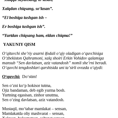
Xalqdan chiqsang, soʻlasan”.
“El boshiga tushgan ish –
Er boshiga tushgan ish”.
“Yurtdan chiqsang ham, eldan chiqma!”
YAKUNIY QISM
Oʻqituvchi sheʼriy asarni ifodali oʻqiy oladigan oʻquvchisiga
Oʻzbekiston Qahramoni, xalq shoiri Erkin Vohidov qalamiga
mansub “Sen davlatsan, aziz vatandosh” nomli sheʼrni beradi.
Oʻquvchi tengdoshlari qarshisida uni taʼsirli ovozda oʻqiydi:
Oʻquvchi:
Doʻstim!
Sen oʻzni koʻp hokisor tutma,
Ojiz bandaman, deb egib yurma bosh.
Yurtning egasisan, zinhor unutma,
Sen oʻzing davlatsan, aziz vatandosh.
Mustaqil, moʻtabar mamlakat – sensan,
Mamlakatda oliy mashvarat – sensan,