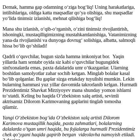
Demak, hamma gap odamning oʻziga bogʻliq! Uning harakatlariga,
intilishlariga, oldiga katta maqsadlar qoʻya olishiga, shu maqsadlar
yoʻlida tinimsiz izlanishi, mehnat qilishiga bogʻliq!
Mana shu izlanish, oʻqib-oʻrganish, oʻzini tinimsiz rivojlantirish,
ishoningki, mustaqilligimizning mustahkamlanishiga, Vatanimizning
yana-da rivojlanishi va dunyoga dovrugʻ solishiga, albatta, salmoqli
hissa boʻlib qoʻshiladi!
Qadrli oʻquvchilar, bugun sizda hamma imkoniyat bor. Yaqin
yillarda ham sentabr oyida siz kabi oʻquvchilar bugungidek
sinfxonalarda emas, paxta dalalarida umr oʻtkazganlar. Ularning
boshidan samolyotlar zahar sochib ketgan. Minglab bolalar kasal
boʻlib qolganlar. Bu gaplar sizga ertakday tuyulishi mumkin. Lekin
bularning hammasi yuz yillar davomida takrorlanib kelgan. Hurmatli
Prezidentimiz Shavkat Mirziyoyev mana shunday yomon ishlarni
toʻxtatdi. Keling bu haqida Oʻzbekiston xalq artisti, sevimli
aktrisamiz Dilorom Karimovaning gaplarini tinglab tomosha
qilamiz.
Yangi Oʻzbekiston bogʻida Oʻzbekiston xalq artisti Dilorom
Karimova mustaqillik haqida, paxta zahmatlari, bolalarning
dalalarda oʻtgan umri haqida, bu fojialarga hurmatli Prezidentimiz
chek qoʻygani haqida gapirib bergan videolavha namoyish etiladi.