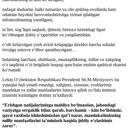
nafaqat shaharlar, balki tumanlar va olis qishloq-ovullarda ham
odamlar hayotini farovonlashtirishga xizmat qiladigan
infratuzilmaning yaratilgani,
taʼlim, sogʻliqni saqlash, ijtimoiy himoya tizimidagi ilgari
koʻrilmagan ijobiy oʻzgarishlar va yangilanishlar,
oʻsib kelayotgan yosh avlod kelajagiga daxldor barcha sohalar
rivojiga ustuvor eʼtibor qaratilayotgani…
bularning barchasi, shubhasiz, mustaqillikning, millat va xalqning
oʻz taqdirini oʻzi belgilash huquqi qanchalar muhim qadriyat ekanini
koʻrsatadi.
Lekin Oʻzbekiston Respublikasi Prezidenti Sh.M.Mirziyoyev bu
yutuqlar hali yetarli emasligi, xalqimiz, xususan, yoshlarimiz
mamlakat va millat manfaatlarini himoya qilish yoʻlida tinimsiz
izlanishi lozimligini doimiy taʼkidlaydi:
“Erishgan natijalarimizga mahliyo boʻlmasdan, jahondagi
vaziyatga sergaklik bilan qarab, barchamiz – kim boʻlishimiz,
qaysi vazifada ishlashimizdan qatʼi nazar, mamlakatimizning
milliy manfaatlarini taʼminlash haqida jiddiy oʻylashimiz
zarur”.