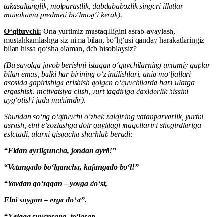
takasaltanglik, molparastlik, dabdababozlik singari illatlar
muhokama predmeti boʻlmogʻi kerak).
Oʻqituvchi:
Ona yurtimiz mustaqilligini asrab-avaylash,
mustahkamlashga siz nima bilan, boʻlgʻusi qanday harakatlaringiz
bilan hissa qoʻsha olaman, deb hisoblaysiz?
(Bu savolga javob berishni istagan oʻquvchilarning umumiy gaplar
bilan emas, balki har birining oʻz intilishlari, aniq moʻljallari
asosida gapirishiga erishish qolgan oʻquvchilarda ham ularga
ergashish, motivatsiya olish, yurt taqdiriga daxldorlik hissini
uygʻotishi juda muhimdir).
Shundan soʻng oʻqituvchi oʻzbek xalqining vatanparvarlik, yurtni
asrash, elni eʼzozlashga doir quyidagi maqollarini shogirdlariga
eslatadi, ularni qisqacha sharhlab beradi:
“Eldan ayrilguncha, jondan ayril!”
“Vatangado boʻlguncha, kafangado boʻl!”
“Yovdan qoʻrqqan – yovga doʻst,
Elni suygan – erga doʻst”.
“Xalqqa suyansang, toʻlasan,