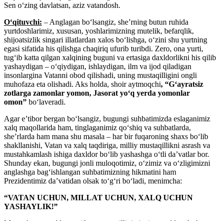
Sen oʻzing davlatsan, aziz vatandosh.
Oʻqituvchi:
– Anglagan boʻlsangiz, sheʼrning butun ruhida
yurtdoshlarimiz, xususan, yoshlarimizning mutelik, befarqlik,
shijoatsizlik singari illatlardan xalos boʻlishga, oʻzini shu yurtning
egasi sifatida his qilishga chaqiriq ufurib turibdi. Zero, ona yurti,
tugʻib katta qilgan xalqining buguni va ertasiga daxldorlikni his qilib
yashaydigan – oʻqiydigan, ishlaydigan, ilm va ijod qiladigan
insonlargina Vatanni obod qilishadi, uning mustaqilligini ongli
muhofaza eta olishadi. Aks holda, shoir aytmoqchi
, “Gʻayratsiz
zotlarga zamonlar yomon, Jasorat yoʻq yerda yomonlar
omon”
boʻlaveradi.
Agar eʼtibor bergan boʻlsangiz, bugungi suhbatimizda eslaganimiz
xalq maqollarida ham, tinglaganimiz qoʻshiq va suhbatlarda,
sheʼrlarda ham mana shu masala – har bir fuqaroning shaxs boʻlib
shakllanishi, Vatan va xalq taqdiriga, milliy mustaqillikni asrash va
mustahkamlash ishiga daxldor boʻlib yashashga oʻtli daʼvatlar bor.
Shunday ekan, bugungi jonli muloqotimiz, oʻzimiz va oʻzligimizni
anglashga bagʻishlangan suhbatimizning hikmatini ham
Prezidentimiz daʼvatidan olsak toʻgʻri boʻladi, menimcha:
“VATAN UCHUN, MILLAT UCHUN, XALQ UCHUN
YASHAYLIK!”