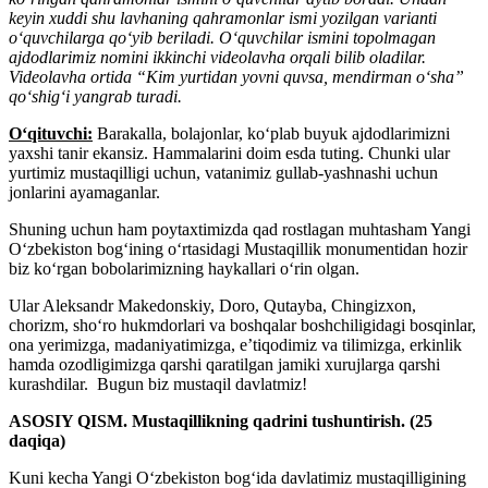
keyin xuddi shu lavhaning qahramonlar ismi yozilgan varianti
oʻquvchilarga qoʻyib beriladi. Oʻquvchilar ismini top
o
lmagan
ajdodlarimiz nomini ikkinchi videolavha orqali bilib oladilar.
Videolavha ortida “Kim yurtidan yovni quvsa, mendirman oʻsha”
qoʻshigʻi yangrab turadi.
Oʻqituvchi:
Barakalla, bolajonlar, koʻplab buyuk ajdodlarimizni
yaxshi tanir ekansiz. Hammalarini doim esda tuting. Chunki ular
yurtimiz mustaqilligi uchun, vatanimiz gullab-yashnashi uchun
jonlarini ayamaganlar.
Shuning uchun ham poytaxtimizda qad rostlagan muhtasham Yangi
Oʻzbekiston bogʻining oʻrtasidagi Mustaqillik monumentidan hozir
biz koʻrgan bobolarimizning haykallari oʻrin olgan.
Ular Aleksandr Makedonskiy, Doro, Qutayba, Chingizxon,
chorizm, shoʻro hukmdorlari va boshqalar boshchiligidagi bosqinlar,
ona yerimizga, madaniyatimizga, eʼtiqodimiz va tilimizga, erkinlik
hamda ozodligimizga qarshi qaratilgan jamiki xurujlarga qarshi
kurashdilar. Bugun biz mustaqil davlatmiz!
ASOSIY QISM. Mustaqillikning qadrini tushuntirish. (25
daqiqa)
Kuni kecha Yangi Oʻzbekiston bogʻida davlatimiz mustaqilligining