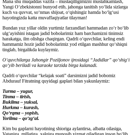
Mana shu muqaddas vazifa – mustaqilligimizni mustahkamlash,
Yangi Oʻzbekistonni bunyod etib, jahonga tanitish yoʻlida sizlarga
kuch va quvvat, soʻnmas shijoat, oʻqishingiz hamda boʻlgʻusi
hayotingizda katta muvaffaqiyatlar tilayman!
Bundan yuz yillar oldin yurtimiz farzandlari hammadan zoʻr boʻlib
ulgʻayishini istagan jadid bobolarimiz ham barchamizni tinimsiz
harakatga, ilm olishga chaqirgan. Qadrli oʻquvchilar, keling endi
hammamiz hozir jadid bobolarimiz yod etilgan mashhur qoʻshiqni
tinglab, birgalikda kuylaymiz.
Oʻquvchilarga Jahongir Poziljonov ijrosidagi “Jadidlar” qoʻshigʻi
qoʻyib beriladi va karaoke tarzida birga kulanadi.
Qadrli oʻquvchilar “kelajak soati” darsimizni jadid bobomiz
Abdurauf Fitratning quyidagi gaplari bilan yakunlaymiz:
Turma – yugur,
Tinma – tirish,
Bukilma – yuksal,
Hurkma – kurash,
Qoʻrqma – yopish,
Yorilma – qoʻzgʻal.
Kim bu gaplarni hayotining shioriga aylantirsa, albatta oilasiga,
Vataniga, millatiga, xalqiga munosib xizmat qiladigan inson boʻlib