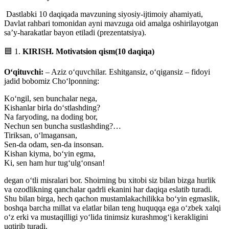
Dastlabki 10 daqiqada mavzuning siyosiy-ijtimoiy ahamiyati,
Davlat rahbari tomonidan ayni mavzuga oid amalga oshirilayotgan
sa’y-harakatlar bayon etiladi (prezentatsiya).
🟦 1.
KIRISH
.
Motivatsion
qism
(10 daqiqa)
Oʻqituvchi:
– Aziz oʻquvchilar. Eshitgansiz, oʻqigansiz – fidoyi
jadid bobomiz Choʻlponning:
Koʻngil, sen bunchalar nega,
Kishanlar birla doʻstlashding?
Na faryoding, na doding bor,
Nechun sen buncha sustlashding?…
Tiriksan, oʻlmagansan,
Sen-da odam, sen-da insonsan.
Kishan kiyma, boʻyin egma,
Ki, sen ham hur tugʻulgʻonsan!
degan oʻtli misralari bor. Shoirning bu xitobi siz bilan bizga hurlik
va ozodlikning qanchalar qadrli ekanini har daqiqa eslatib turadi.
Shu bilan birga, hech qachon mustamlakachilikka boʻyin egmaslik,
boshqa barcha millat va elatlar bilan teng huquqqa ega oʻzbek xalqi
oʻz erki va mustaqilligi yoʻlida tinimsiz kurashmogʻi kerakligini
uqtirib turadi.