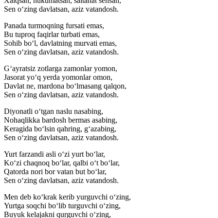
Xalqsan, hukumatsan, saltanat sensan,
Sen oʻzing davlatsan, aziz vatandosh.
Panada turmoqning fursati emas,
Bu tuproq faqirlar turbati emas,
Sohib boʻl, davlatning murvati emas,
Sen oʻzing davlatsan, aziz vatandosh.
Gʻayratsiz zotlarga zamonlar yomon,
Jasorat yoʻq yerda yomonlar omon,
Davlat ne, mardona boʻlmasang qalqon,
Sen oʻzing davlatsan, aziz vatandosh.
Diyonatli oʻtgan naslu nasabing,
Nohaqlikka bardosh bermas asabing,
Keragida boʻlsin qahring, gʻazabing,
Sen oʻzing davlatsan, aziz vatandosh.
Yurt farzandi asli oʻzi yurt boʻlar,
Koʻzi chaqnoq boʻlar, qalbi oʻt boʻlar,
Qatorda nori bor vatan but boʻlar,
Sen oʻzing davlatsan, aziz vatandosh.
Men deb koʻkrak kerib yurguvchi oʻzing,
Yurtga soqchi boʻlib turguvchi oʻzing,
Buyuk kelajakni qurguvchi oʻzing,