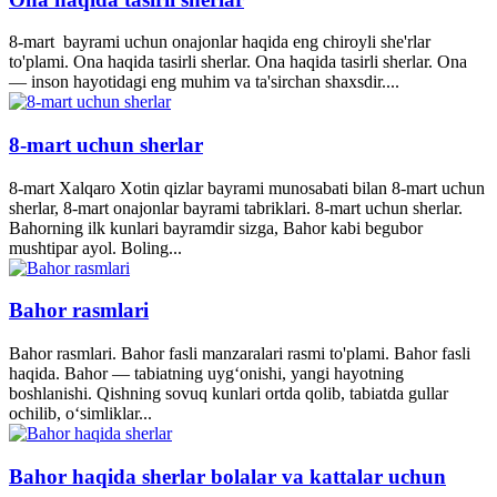
8-mart bayrami uchun onajonlar haqida eng chiroyli she'rlar
to'plami. Ona haqida tasirli sherlar. Ona haqida tasirli sherlar. Ona
— inson hayotidagi eng muhim va ta'sirchan shaxsdir....
8-mart uchun sherlar
8-mart Xalqaro Xotin qizlar bayrami munosabati bilan 8-mart uchun
sherlar, 8-mart onajonlar bayrami tabriklari. 8-mart uchun sherlar.
Bahorning ilk kunlari bayramdir sizga, Bahor kabi begubor
mushtipar ayol. Boling...
Bahor rasmlari
Bahor rasmlari. Bahor fasli manzaralari rasmi to'plami. Bahor fasli
haqida. Bahor — tabiatning uyg‘onishi, yangi hayotning
boshlanishi. Qishning sovuq kunlari ortda qolib, tabiatda gullar
ochilib, o‘simliklar...
Bahor haqida sherlar bolalar va kattalar uchun