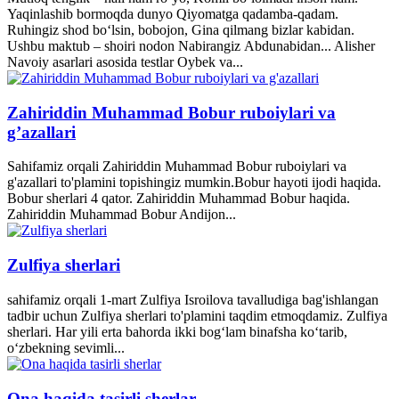
Yaqinlashib bormoqda dunyo Qiyomatga qadamba-qadam.
Ruhingiz shod bo‘lsin, bobojon, Gina qilmang bizlar kabidan.
Ushbu maktub – shoiri nodon Nabirangiz Abdunabidan... Alisher
Navoiy asarlari asosida testlar Oybek va...
Zahiriddin Muhammad Bobur ruboiylari va
g’azallari
Sahifamiz orqali Zahiriddin Muhammad Bobur ruboiylari va
g'azallari to'plamini topishingiz mumkin.Bobur hayoti ijodi haqida.
Bobur sherlari 4 qator. Zahiriddin Muhammad Bobur haqida.
Zahiriddin Muhammad Bobur Andijon...
Zulfiya sherlari
sahifamiz orqali 1-mart Zulfiya Isroilova tavalludiga bag'ishlangan
tadbir uchun Zulfiya sherlari to'plamini taqdim etmoqdamiz. Zulfiya
sherlari. Har yili erta bahorda ikki bogʻlam binafsha koʻtarib,
oʻzbekning sevimli...
Ona haqida tasirli sherlar