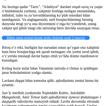
Siz hozirga qadar “Tarix”, “Adabiyot” darslari orqali uzoq va yaqin
oʻtmishimizda yurtimiz, xalqimiz boshiga tushgan mustamlaka,
istibdod, zulm va zoʻravonliklarning koʻplab misollari bilan
tanishgansiz. Va anglagansizki, turli bosqinchilarning bizning
dunyoda tengi yoʻq ona diyorimizni oʻziga boʻysindirish, uning
xalqini qul qilish istagi olis tarixning biror davrida susaygan emas.
Bilim nima uchun kerak insho kelajak soati 2-mavzu
Biroq oʻz erki, hurligini har narsadan ustun qoʻygan ona xalqimiz
ham biror bosqinchiga tek qarab turmagan: elu yurtni ozod qilish,
oʻz yerida mustaqil davlat barpo etish yoʻlida doimo mardonavor
kurashgan.
Keling hozir sizlar bilan Vatanimiz tarixida oʻchmas iz qoldirgan
jasur bobolarimizni yodga olamiz.
Lavhani diqqat bilan tomosha qilib, ajdodlarimiz ismini birma bir
aytamiz.
Sunʼiy intellekt yordamida Najmiddin Kubro, Jaloliddin
Manguberdi, Amir Temur kabi ajdodlarimiz siymosi ifodalangan 1
daqiqalik videolavha namoyish etiladi. Lavha davomida ekranda
koʻringan qahramonlar ismini oʻquvchilar aytib boradi. Undan