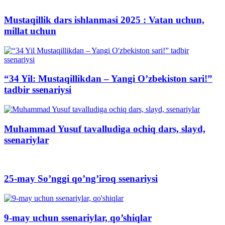
Mustaqillik dars ishlanmasi 2025 : Vatan uchun,
millat uchun
“34 Yil: Mustaqillikdan – Yangi O’zbekiston sari!”
tadbir ssenariysi
Muhammad Yusuf tavalludiga ochiq dars, slayd,
ssenariylar
25-may So’nggi qo’ng’iroq ssenariysi
9-may uchun ssenariylar, qo’shiqlar