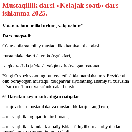
Mustaqillik darsi «Kelajak soati» dars
ishlanma 2025.
Vatan uchun, millat uchun, xalq uchun”
Dars maqsadi
:
Oʻquvchilarga milliy mustaqillik ahamiyatini anglash,
mustamlaka davri davri koʻrguliklari,
istiqlol yoʻlida jafokash xalqimiz koʻrsatgan matonat,
Yangi Oʻzbekistonning bunyod etilishida mamlakatimiz Prezidenti
olib borayotgan mustaqil, xalqparvar siyosatning ahamiyati xususida
taʼsirli maʼlumot va koʻnikmalar berish.
✅
Darsdan keyin kutiladigan natijalar:
– oʻquvchilar
mustamlaka va mustaqillik farqini anglaydi;
–
mustaqillikning qadrini tushunadi;
–
mustaqillikni kundalik amaliy ishlar, fidoyilik, masʼuliyat bilan
mustahkamlash zaruratini uqib oladi;