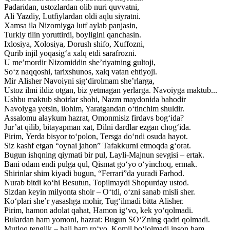
Padaridan, ustozlardan olib nuri quvvatni,
Ali Yazdiy, Lutfiylardan oldi aqlu siyratni.
Xamsa ila Nizomiyga lutf aylab panjasin,
Turkiy tilin yoruttirdi, boyligini qanchasin.
Ixlosiya, Xolosiya, Dorush shifo, Xuffozni,
Qurib injil yoqasig‘a xalq etdi sarafrozni.
U me’mordir Nizomiddin she’riyatning gultoji,
So‘z naqqoshi, tarixshunos, xalq vatan ehtiyoji.
Mir Alisher Navoiyni sig‘dirolmam she’rlarga,
Ustoz ilmi ildiz otgan, biz yetmagan yerlarga. Navoiyga maktub...
Ushbu maktub shoirlar shohi, Nazm maydonida bahodir
Navoiyga yetsin, ilohim, Yaratgandan o‘tinchim shuldir.
Assalomu alaykum hazrat, Omonmisiz firdavs bog‘ida?
Jur’at qilib, bitayapman xat, Dilni dardlar ezgan chog‘ida.
Pirim, Yerda bisyor to‘polon, Tersga do‘ndi osuda hayot.
Siz kashf etgan “oynai jahon” Tafakkurni etmoqda g‘orat.
Bugun ishqning qiymati bir pul, Layli-Majnun sevgisi – ertak.
Bani odam endi pulga qul, Qismat go‘yo o‘yinchoq, ermak.
Shirinlar shim kiyadi bugun, “Ferrari”da yuradi Farhod.
Nurab bitdi ko‘hi Besutun, Topilmaydi Shopurday ustod.
Sizdan keyin milyonta shoir – O‘tdi, o‘zni sanab misli sher.
Ko‘plari she’r yasashga mohir, Tug‘ilmadi bitta Alisher.
Pirim, hamon adolat qahat, Hamon ig‘vo, kek yo‘qolmadi.
Bulardan ham yomoni, hazrat: Bugun SO‘Zning qadri qolmadi.
Mutloq tenglik – hali ham ro‘yo, Komil bo‘lolmadi inson ham.