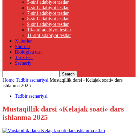
5-sinf adabiyot testlar
6-sinf adabiyot testlar
7-sinf adabiyot testlar
8-sinf adabiyot testlar
9-sinf adabiyot testlar
10-sinf adabiyot testlar
11-sinf adabiyot testlar
Xabarlar
She’rlar
Biologiya test
Tarix test
Ssenariy
Home
Tadbir ssenariysi
Mustaqillik darsi «Kelajak soati» dars
ishlanma 2025
Tadbir ssenariysi
Mustaqillik darsi «Kelajak soati» dars
ishlanma 2025