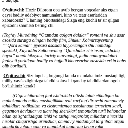
3 daqiqa.
Oʻqituvchi:
Hozir Dilorom opa aytib bergan voqealar aks etgan
qaysi badiiy adabiyot namunalari, kino va teatr asarlaridan
xabardorsiz? Ularning birortasidagi Sizga eng kuchli taʼsir qilgan
epizodni sharhlab bering-chi.
(Togʻay Murodning “Otamdan qolgan dalalar” romani va shu asar
asosida suratga olingan badiiy film, Shukur Xolmirzayevning
“”Qora kamar” pyesasi asosida tayyorlangan shu nomdagi
spektakl, Xayriddin Sultonovning “Qanchalar shirinsan, achchiq
hayot” nomli hikoyasi, tarixiy mavzudagi, jadid namoyandalari
faoliyati yoritilgan badiiy va hujjatli kinoasarlar xususida erkin bahs
olib boriladi).
Oʻqituvchi:
Sizningcha, bugungi kunda mamlakatimiz mustaqilligi,
milliy xavfsizligimizga tahdid soluvchi qanday tahdidlardan ogoh
boʻlishimiz kerak?
(Oʻquvchilarning faol ishtirokida oʻtishi talab etiladigan bu
muhokamada milliy mustaqillikka real xavf tugʻdiruvchi zamonaviy
tahdidlar: radikalizm va ekstremizmga asoslangan terrorizm xavfi,
gegemon davlatlar va ularning sheriklari tomonidan turli bahonalar
bilan qoʻzgʻatiladigan ichki va tashqi mojarolar, millatlar oʻrtasida
nizolar chiqarishga urinishlar, ommaviy madaniyat targʻiboti orqali
singdirilayotgan xalq va mamlakat taqdiriga beparvolik,