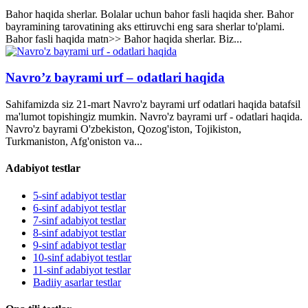
Bahor haqida sherlar. Bolalar uchun bahor fasli haqida sher. Bahor
bayramining tarovatining aks ettiruvchi eng sara sherlar to'plami.
Bahor fasli haqida matn>> Bahor haqida sherlar. Biz...
Navro’z bayrami urf – odatlari haqida
Sahifamizda siz 21-mart Navro'z bayrami urf odatlari haqida batafsil
ma'lumot topishingiz mumkin. Navro'z bayrami urf - odatlari haqida.
Navro'z bayrami O'zbekiston, Qozog'iston, Tojikiston,
Turkmaniston, Afg'oniston va...
Adabiyot testlar
5-sinf adabiyot testlar
6-sinf adabiyot testlar
7-sinf adabiyot testlar
8-sinf adabiyot testlar
9-sinf adabiyot testlar
10-sinf adabiyot testlar
11-sinf adabiyot testlar
Badiiy asarlar testlar