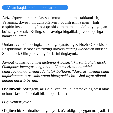
Vatan haqida she’rlar bolalar uchun
Aziz oʻquvchilar, harqalay siz “mustaqillikni mustahkamlash,
Vatanimiz dovrugʻini dunyoga keng yoyish ishiga men – hali
oʻspirin inson qanday hissa qoʻshishim mumkin”, deb oʻylayotgan
boʻlsangiz kerak. Keling, shu savolga birgalikda javob topishga
harakat qilamiz.
Undan avval eʼtiboringizni ekranga qaratsangiz. Hozir Oʻzbekiston
Respublikasi Jamoat xavfsizligi universitetining 4-bosqich kursanti
Shuhratbek Olimjonovning fikrlarini tinglaymiz.
Jamoat xavfsizligi universitetining 4-bosqich kursanti Shuhratbek
Olimjonov intervyusi tinglanadi. U otasi xizmat burchini
bajarayotganda chegarada halok boʻlgani, “Jasorat” medali bilan
taqdirlangan, otasi kabi vatan himoyachisi boʻlishni niyat qilgani
haqida gapirib beradi.
Oʻqituvchi:
Aytingchi, aziz oʻquvchilar, Shuhratbekning otasi nima
uchun “Jasorat” medali bilan taqdirlandi?
Oʻquvchilar javobi
Oʻqituvchi:
Shuhratbek tutgan yoʻl, oʻz oldiga qoʻygan maqsadlari