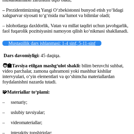
–
Prezidentimizning Yangi Oʻzbekistonni bunyod etish yoʻlidagi
xalqparvar siyosati toʻgʻrisida maʼlumot va bilimlar oladi;
– islohotlarga daxldorlik, Vatan va millat taqdiri uchun javobgarlik,
faol fuqarolik pozitsiyasini namoyon qilish koʻnikmasi shakllanadi.
Mustaqillik dars ishlanmasi: 1-4 sinf, 5-11-sinf
Dars davomiyligi:
45 daqiqa.
🧑
Tavsiya etilgan mashg‘ulot shakli:
bilim beruvchi suhbat,
video parchalar, zamona qahramoni yoki mashhur kishilar
intervyulari, o‘yin elementlari va qo‘shimcha materiallardan
foydalanishni nazarda tutadi.
🧩
Materiallar to‘plami:
– ssenariy;
– uslubiy tavsiyalar;
– videomateriallar;
– interaktiv topshiriqlar;