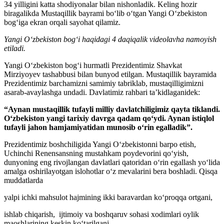
34 yilligini katta shodiyonalar bilan nishonladik. Keling hozir
biragalikda Mustaqillik bayrami boʻlib oʻtgan Yangi Oʻzbekiston
bogʻiga ekran orqali sayohat qilamiz.
Yangi Oʻzbekiston bogʻi haqidagi 4 daqiqalik videolavha namoyish
etiladi.
Yangi Oʻzbekiston bogʻi hurmatli Prezidentimiz Shavkat
Mirziyoyev tashabbusi bilan bunyod etilgan. Mustaqillik bayramida
Prezidentimiz barchamizni samimiy tabriklab, mustaqilligimizni
asarab-avaylashga undadi. Davlatimiz rahbari taʼkidlaganidek:
“Aynan mustaqillik tufayli milliy davlatchiligimiz qayta tiklandi.
Oʻzbekiston yangi tarixiy davrga qadam qoʻydi. Aynan istiqlol
tufayli jahon hamjamiyatidan munosib oʻrin egalladik”.
Prezidentimiz boshchiligida Yangi Oʻzbekistonni barpo etish,
Uchinchi Renensansning mustahkam poydevorini qoʻyish,
dunyoning eng rivojlangan davlatlari qatoridan oʻrin egallash yoʻlida
amalga oshirilayotgan islohotlar oʻz mevalarini bera boshladi. Qisqa
muddatlarda
yalpi ichki mahsulot hajmining ikki baravardan koʻproqqa ortgani,
ishlab chiqarish, ijtimoiy va boshqaruv sohasi xodimlari oylik
maoshlarining keskin koʻtarilgani,