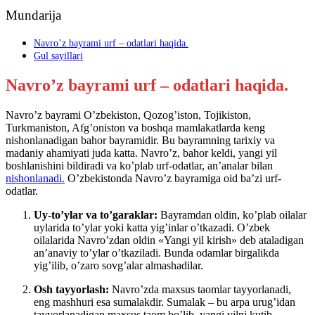
Mundarija
Navro’z bayrami urf – odatlari haqida.
Gul sayillari
Navro’z bayrami urf – odatlari haqida.
Navro’z bayrami O’zbekiston, Qozog’iston, Tojikiston,
Turkmaniston, Afg’oniston va boshqa mamlakatlarda keng
nishonlanadigan bahor bayramidir. Bu bayramning tarixiy va
madaniy ahamiyati juda katta. Navro’z, bahor keldi, yangi yil
boshlanishini bildiradi va ko’plab urf-odatlar, an’analar bilan
nishonlanadi.
O’zbekistonda Navro’z bayramiga oid ba’zi urf-
odatlar.
Uy-to’ylar va to’garaklar:
Bayramdan oldin, ko’plab oilalar
uylarida to’ylar yoki katta yig’inlar o’tkazadi. O’zbek
oilalarida Navro’zdan oldin «Yangi yil kirish» deb ataladigan
an’anaviy to’ylar o’tkaziladi. Bunda odamlar birgalikda
yig’ilib, o’zaro sovg’alar almashadilar.
Osh tayyorlash:
Navro’zda maxsus taomlar tayyorlanadi,
eng mashhuri esa sumalakdir. Sumalak – bu arpa urug’idan
tayyorlanadigan maxsus taom bo’lib, yangi yilni kutib