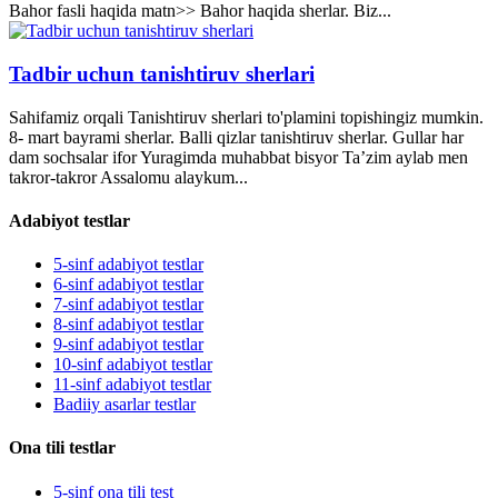
Bahor fasli haqida matn>> Bahor haqida sherlar. Biz...
Tadbir uchun tanishtiruv sherlari
Sahifamiz orqali Tanishtiruv sherlari to'plamini topishingiz mumkin.
8- mart bayrami sherlar. Balli qizlar tanishtiruv sherlar. Gullar har
dam sochsalar ifor Yuragimda muhabbat bisyor Ta’zim aylab men
takror-takror Assalomu alaykum...
Adabiyot testlar
5-sinf adabiyot testlar
6-sinf adabiyot testlar
7-sinf adabiyot testlar
8-sinf adabiyot testlar
9-sinf adabiyot testlar
10-sinf adabiyot testlar
11-sinf adabiyot testlar
Badiiy asarlar testlar
Ona tili testlar
5-sinf ona tili test