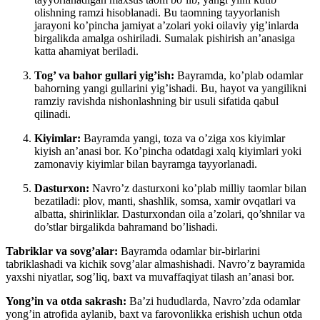
olishning ramzi hisoblanadi. Bu taomning tayyorlanish
jarayoni ko’pincha jamiyat a’zolari yoki oilaviy yig’inlarda
birgalikda amalga oshiriladi. Sumalak pishirish an’anasiga
katta ahamiyat beriladi.
Tog’ va bahor gullari yig’ish:
Bayramda, ko’plab odamlar
bahorning yangi gullarini yig’ishadi. Bu, hayot va yangilikni
ramziy ravishda nishonlashning bir usuli sifatida qabul
qilinadi.
Kiyimlar:
Bayramda yangi, toza va o’ziga xos kiyimlar
kiyish an’anasi bor. Ko’pincha odatdagi xalq kiyimlari yoki
zamonaviy kiyimlar bilan bayramga tayyorlanadi.
Dasturxon:
Navro’z dasturxoni ko’plab milliy taomlar bilan
bezatiladi: plov, manti, shashlik, somsa, xamir ovqatlari va
albatta, shirinliklar. Dasturxondan oila a’zolari, qo’shnilar va
do’stlar birgalikda bahramand bo’lishadi.
Tabriklar va sovg’alar:
Bayramda odamlar bir-birlarini
tabriklashadi va kichik sovg’alar almashishadi. Navro’z bayramida
yaxshi niyatlar, sog’liq, baxt va muvaffaqiyat tilash an’anasi bor.
Yong’in va otda sakrash:
Ba’zi hududlarda, Navro’zda odamlar
yong’in atrofida aylanib, baxt va farovonlikka erishish uchun otda