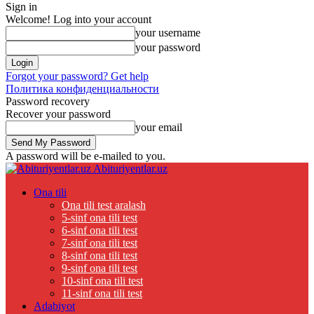
Sign in
Welcome! Log into your account
your username
your password
Forgot your password? Get help
Политика конфиденциальности
Password recovery
Recover your password
your email
A password will be e-mailed to you.
Abituriyentlar.uz
Ona tili
Ona tili test aralash
5-sinf ona tili test
6-sinf ona tili test
7-sinf ona tili test
8-sinf ona tili test
9-sinf ona tili test
10-sinf ona tili test
11-sinf ona tili test
Adabiyot