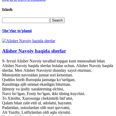
Izlash
She'rlar to'plami
Alisher Navoiy haqida sherlar
9- fevral Alisher Navoiy tavallud topgan kuni munosabati bilan
Alisher Navoiy haqida sherlar bolalar uchun. Alisher Navoiy haqida
sherlar. Men Alisher Navoiyni shunday xayol eturman,
Munojotim navosidan jannat sori keturman.
Quddus borib Buroqida jannatga ko‘tarilgan,
Rasulimga ajib ummat ekanligin biturman.
Ijtimoiy va ijodiy xarakterning elchisi,
Navo bo‘lgan, Foniy bo‘lgan, ikki tilning kuychisi.
To Xitodin, Xurosonga chekintirib bid’atni,
Qalam bilan zabt etdi ul, adolatni, hayratni.
Padaridan, ustozlardan olib nuri quvvatni,
Ali Yazdiy, Lutfiylardan oldi aqlu siyratni.