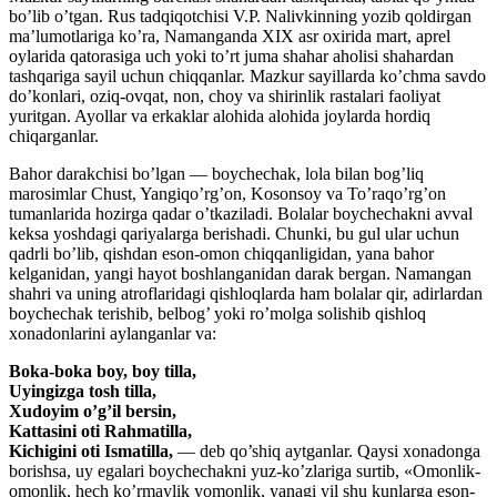
bo’lib o’tgan. Rus tadqiqotchisi V.P. Nalivkinning yozib qoldirgan
ma’lumotlariga ko’ra, Namanganda XIX asr oxirida mart, aprel
oylarida qatorasiga uch yoki to’rt juma shahar aholisi shahardan
tashqariga sayil uchun chiqqanlar. Mazkur sayillarda ko’chma savdo
do’konlari, oziq-ovqat, non, choy va shirinlik rastalari faoliyat
yuritgan. Ayollar va erkaklar alohida alohida joylarda hordiq
chiqarganlar.
Bahor darakchisi bo’lgan — boychechak, lola bilan bog’liq
marosimlar Chust, Yangiqo’rg’on, Kosonsoy va To’raqo’rg’on
tumanlarida hozirga qadar o’tkaziladi. Bolalar boychechakni avval
keksa yoshdagi qariyalarga berishadi. Chunki, bu gul ular uchun
qadrli bo’lib, qishdan eson-omon chiqqanligidan, yana bahor
kelganidan, yangi hayot boshlanganidan darak bergan. Namangan
shahri va uning atroflaridagi qishloqlarda ham bolalar qir, adirlardan
boychechak terishib, belbog’ yoki ro’molga solishib qishloq
xonadonlarini aylanganlar va:
Boka-boka boy, boy tilla,
Uyingizga tosh tilla,
Xudoyim o’g’il bersin,
Kattasini oti Rahmatilla,
Kichigini oti Ismatilla,
— deb qo’shiq aytganlar. Qaysi xonadonga
borishsa, uy egalari boychechakni yuz-ko’zlariga surtib, «Omonlik-
omonlik, hech ko’rmaylik yomonlik, yanagi yil shu kunlarga eson-