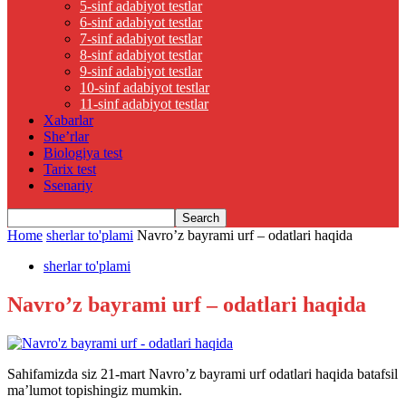
5-sinf adabiyot testlar
6-sinf adabiyot testlar
7-sinf adabiyot testlar
8-sinf adabiyot testlar
9-sinf adabiyot testlar
10-sinf adabiyot testlar
11-sinf adabiyot testlar
Xabarlar
She’rlar
Biologiya test
Tarix test
Ssenariy
Home
sherlar to'plami
Navro’z bayrami urf – odatlari haqida
sherlar to'plami
Navro’z bayrami urf – odatlari haqida
Sahifamizda siz 21-mart Navro’z bayrami urf odatlari haqida batafsil
ma’lumot topishingiz mumkin.