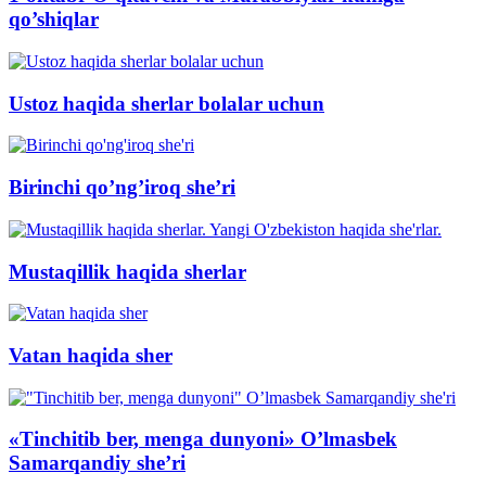
qo’shiqlar
Ustoz haqida sherlar bolalar uchun
Birinchi qo’ng’iroq she’ri
Mustaqillik haqida sherlar
Vatan haqida sher
«Tinchitib ber, menga dunyoni» O’lmasbek
Samarqandiy she’ri