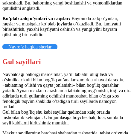
sakrashadi. Bu, bahorning yangi boshlanishi va yomonliklardan
qutulishni anglatadi.
Ko’plab xalq o’yinlari va raqslar:
Bayramda xalq o’yinlari,
raqslar va musiqalar ko’plab joylarda o’tkaziladi. Bu, jamiyatni
birlashtirish, yaxshi kayfiyatni oshirish va yangi yilni bayram
qilishning bir usulidir.
Navro’z haqida sherlar
Gul sayillari
Navbatdagi bahorgi marosimlar, ya’ni tabiatni ulug’lash va
o’simliklar kulti bilan bog’liq an’analar zamirida «hayot daraxti»,
«tabiatning o’lishi va qayta jonlanishi» bilan bog’liq qarashlar
yotadi. Aynan mazkur qarashlarda tabiatning uyg’onishi, tog’ va qir-
adirlarda turli gullarning ochilishi munosabati bilan o’ziga xos
fenologik taqvim shaklida o’tadigan turli sayillarda namoyon
bo’ladi.
Gul bilan bog’liq shu kabi sayillar qadimdan xalq orasida
nishonlanib kelingan. Ular jumlasiga boychechak, lola, sumbula
sayli kabilarni kiritishimiz mumkin.
Mazkur sayillarning barchasi shahardan tashqarida, tabiat qo’ynida