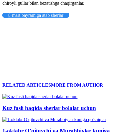
chiroyli gullar bilan bezatishga chaqirganlar.
8-mart bayramiga atab sherlar
RELATED ARTICLES
MORE FROM AUTHOR
Kuz fasli haqida sherlar bolalar uchun
1-oktabr O’qituvchi va Murabbiylar kuniga