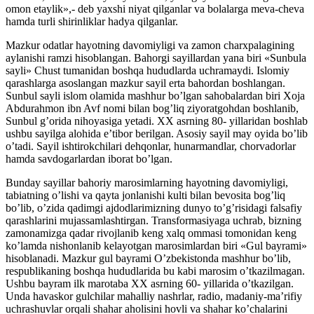
omon etaylik»,- deb yaxshi niyat qilganlar va bolalarga meva-cheva
hamda turli shirinliklar hadya qilganlar.
Mazkur odatlar hayotning davomiyligi va zamon charxpalagining
aylanishi ramzi hisoblangan. Bahorgi sayillardan yana biri «Sunbula
sayli» Chust tumanidan boshqa hududlarda uchramaydi. Islomiy
qarashlarga asoslangan mazkur sayil erta bahordan boshlangan.
Sunbul sayli islom olamida mashhur bo’lgan sahobalardan biri Xoja
Abdurahmon ibn Avf nomi bilan bog’liq ziyoratgohdan boshlanib,
Sunbul g’orida nihoyasiga yetadi. XX asrning 80- yillaridan boshlab
ushbu sayilga alohida e’tibor berilgan. Asosiy sayil may oyida bo’lib
o’tadi. Sayil ishtirokchilari dehqonlar, hunarmandlar, chorvadorlar
hamda savdogarlardan iborat bo’lgan.
Bunday sayillar bahoriy marosimlarning hayotning davomiyligi,
tabiatning o’lishi va qayta jonlanishi kulti bilan bevosita bog’liq
bo’lib, o’zida qadimgi ajdodlarimizning dunyo to’g’risidagi falsafiy
qarashlarini mujassamlashtirgan. Transformasiyaga uchrab, bizning
zamonamizga qadar rivojlanib keng xalq ommasi tomonidan keng
ko’lamda nishonlanib kelayotgan marosimlardan biri «Gul bayrami»
hisoblanadi. Mazkur gul bayrami O’zbekistonda mashhur bo’lib,
respublikaning boshqa hududlarida bu kabi marosim o’tkazilmagan.
Ushbu bayram ilk marotaba XX asrning 60- yillarida o’tkazilgan.
Unda havaskor gulchilar mahalliy nashrlar, radio, madaniy-ma’rifiy
uchrashuvlar orqali shahar aholisini hovli va shahar ko’chalarini