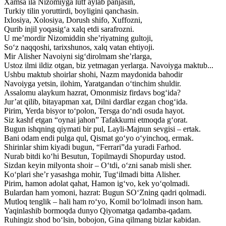
Xamsa ila Nizomiyga lutf aylab panjasin,
Turkiy tilin yoruttirdi, boyligini qanchasin.
Ixlosiya, Xolosiya, Dorush shifo, Xuffozni,
Qurib injil yoqasig‘a xalq etdi sarafrozni.
U me’mordir Nizomiddin she’riyatning gultoji,
So‘z naqqoshi, tarixshunos, xalq vatan ehtiyoji.
Mir Alisher Navoiyni sig‘dirolmam she’rlarga,
Ustoz ilmi ildiz otgan, biz yetmagan yerlarga. Navoiyga maktub...
Ushbu maktub shoirlar shohi, Nazm maydonida bahodir
Navoiyga yetsin, ilohim, Yaratgandan o‘tinchim shuldir.
Assalomu alaykum hazrat, Omonmisiz firdavs bog‘ida?
Jur’at qilib, bitayapman xat, Dilni dardlar ezgan chog‘ida.
Pirim, Yerda bisyor to‘polon, Tersga do‘ndi osuda hayot.
Siz kashf etgan “oynai jahon” Tafakkurni etmoqda g‘orat.
Bugun ishqning qiymati bir pul, Layli-Majnun sevgisi – ertak.
Bani odam endi pulga qul, Qismat go‘yo o‘yinchoq, ermak.
Shirinlar shim kiyadi bugun, “Ferrari”da yuradi Farhod.
Nurab bitdi ko‘hi Besutun, Topilmaydi Shopurday ustod.
Sizdan keyin milyonta shoir – O‘tdi, o‘zni sanab misli sher.
Ko‘plari she’r yasashga mohir, Tug‘ilmadi bitta Alisher.
Pirim, hamon adolat qahat, Hamon ig‘vo, kek yo‘qolmadi.
Bulardan ham yomoni, hazrat: Bugun SO‘Zning qadri qolmadi.
Mutloq tenglik – hali ham ro‘yo, Komil bo‘lolmadi inson ham.
Yaqinlashib bormoqda dunyo Qiyomatga qadamba-qadam.
Ruhingiz shod bo‘lsin, bobojon, Gina qilmang bizlar kabidan.