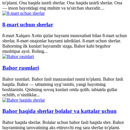
to'plami. Ona haqida tasirli sherlar. Ona haqida tasirli sherlar. Ona
— inson hayotidagi eng muhim va ta'sirchan shaxsdir....
8-mart uchun sherlar
8-mart Xalqaro Xotin qizlar bayrami munosabati bilan 8-mart uchun
sherlar, 8-mart onajonlar bayrami tabriklari. 8-mart uchun sherlar.
Bahorning ilk kunlari bayramdir sizga, Bahor kabi begubor
mushtipar ayol. Boling...
Bahor rasmlari
Bahor rasmlari. Bahor fasli manzaralari rasmi to'plami. Bahor fasli
haqida. Bahor — tabiatning uyg‘onishi, yangi hayotning
boshlanishi. Qishning sovuq kunlari ortda qolib, tabiatda gullar
ochilib, o‘simliklar...
Bahor haqida sherlar bolalar va kattalar uchun
Bahor haqida sherlar. Bolalar uchun bahor fasli haqida sher. Bahor
bayramining tarovatining aks ettiruvchi eng sara sherlar to'plami.