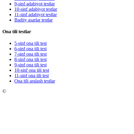
9-sinf adabiyot testlar
10-sinf adabiyot testlar
11-sinf adabiyot testlar
Badiiy asarlar testlar
Ona tili testlar
5-sinf ona tili test
6-sinf ona tili test
7-sinf ona tili test
8-sinf ona tili test
9-sinf ona tili test
10-sinf ona tili test
11-sinf ona tili test
Ona tili aralash testlar
©