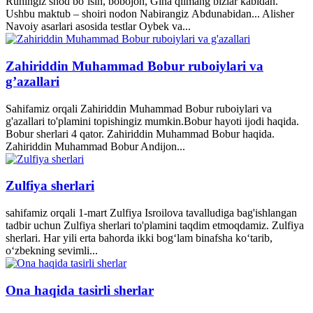
Ruhingiz shod bo‘lsin, bobojon, Gina qilmang bizlar kabidan.
Ushbu maktub – shoiri nodon Nabirangiz Abdunabidan... Alisher
Navoiy asarlari asosida testlar Oybek va...
Zahiriddin Muhammad Bobur ruboiylari va
g’azallari
Sahifamiz orqali Zahiriddin Muhammad Bobur ruboiylari va
g'azallari to'plamini topishingiz mumkin.Bobur hayoti ijodi haqida.
Bobur sherlari 4 qator. Zahiriddin Muhammad Bobur haqida.
Zahiriddin Muhammad Bobur Andijon...
Zulfiya sherlari
sahifamiz orqali 1-mart Zulfiya Isroilova tavalludiga bag'ishlangan
tadbir uchun Zulfiya sherlari to'plamini taqdim etmoqdamiz. Zulfiya
sherlari. Har yili erta bahorda ikki bogʻlam binafsha koʻtarib,
oʻzbekning sevimli...
Ona haqida tasirli sherlar