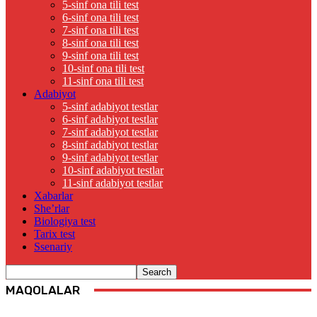
5-sinf ona tili test
6-sinf ona tili test
7-sinf ona tili test
8-sinf ona tili test
9-sinf ona tili test
10-sinf ona tili test
11-sinf ona tili test
Adabiyot
5-sinf adabiyot testlar
6-sinf adabiyot testlar
7-sinf adabiyot testlar
8-sinf adabiyot testlar
9-sinf adabiyot testlar
10-sinf adabiyot testlar
11-sinf adabiyot testlar
Xabarlar
She’rlar
Biologiya test
Tarix test
Ssenariy
MAQOLALAR