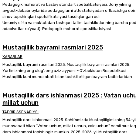
Pedagogik mahorat va kasbiy standart spetsifikatsiyasi. Joriy yilning
avgust-dekabr oylarida pedagoglarni attestatsiyadan oʻtkazishga doir
sinov topshiriqlari spetsifikatsiyasi tasdiqlangan edi.
Umumiy o‘rta va maktabdan tashqari ta’lim tashkilotlarining barcha peda
adabiyotlar ro‘yxati). Pedagogik mahorat spetsifikatsiyasi...
Mustaqillik bayrami rasmlari 2025
XABARLAR
Mustaqillik bayrami rasmlari 2025. Mustaqillik bayrami rasmlari 2025.
Yurtimizning eng ulug‘, eng aziz ayyomi – O‘zbekiston Respublikasi
Mustaqillik kuni munosabati bilan tashkil etilgan bayram tadbirlaridan...
Mustaqillik dars ishlanmasi 2025 : Vatan uch
millat uchun
TADBIR SSENARIYSI
Mustaqillik dars ishlanmasi 2025. Sahifamizda Mustaqilligimizning 34-yil
munosabati bilan "Vatan uchun, millat uchun, xalq uchun" nomli mustaqi
dars ishlanmasi topishingiz mumkin. 2025-2026-yil Mustaqillik dars