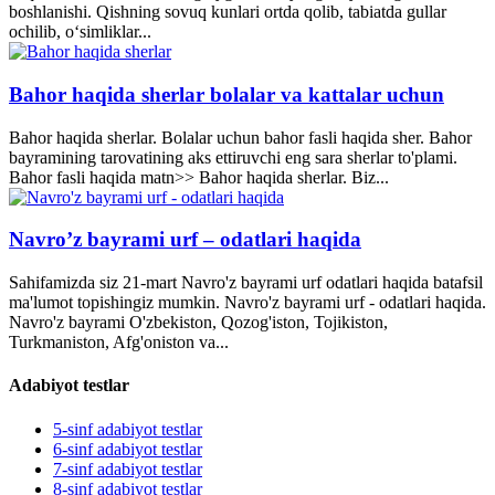
boshlanishi. Qishning sovuq kunlari ortda qolib, tabiatda gullar
ochilib, o‘simliklar...
Bahor haqida sherlar bolalar va kattalar uchun
Bahor haqida sherlar. Bolalar uchun bahor fasli haqida sher. Bahor
bayramining tarovatining aks ettiruvchi eng sara sherlar to'plami.
Bahor fasli haqida matn>> Bahor haqida sherlar. Biz...
Navro’z bayrami urf – odatlari haqida
Sahifamizda siz 21-mart Navro'z bayrami urf odatlari haqida batafsil
ma'lumot topishingiz mumkin. Navro'z bayrami urf - odatlari haqida.
Navro'z bayrami O'zbekiston, Qozog'iston, Tojikiston,
Turkmaniston, Afg'oniston va...
Adabiyot testlar
5-sinf adabiyot testlar
6-sinf adabiyot testlar
7-sinf adabiyot testlar
8-sinf adabiyot testlar