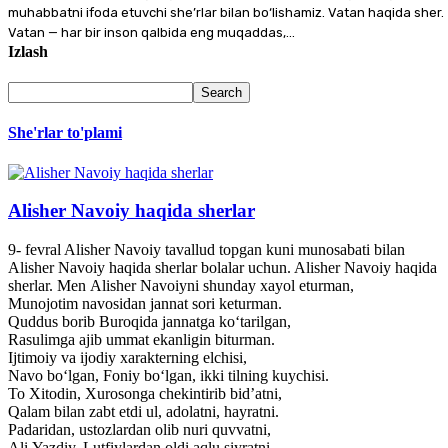
muhabbatni ifoda etuvchi she’rlar bilan bo‘lishamiz. Vatan haqida sher.
Vatan — har bir inson qalbida eng muqaddas,...
Izlash
She'rlar to'plami
Alisher Navoiy haqida sherlar
9- fevral Alisher Navoiy tavallud topgan kuni munosabati bilan
Alisher Navoiy haqida sherlar bolalar uchun. Alisher Navoiy haqida
sherlar. Men Alisher Navoiyni shunday xayol eturman,
Munojotim navosidan jannat sori keturman.
Quddus borib Buroqida jannatga ko‘tarilgan,
Rasulimga ajib ummat ekanligin biturman.
Ijtimoiy va ijodiy xarakterning elchisi,
Navo bo‘lgan, Foniy bo‘lgan, ikki tilning kuychisi.
To Xitodin, Xurosonga chekintirib bid’atni,
Qalam bilan zabt etdi ul, adolatni, hayratni.
Padaridan, ustozlardan olib nuri quvvatni,
Ali Yazdiy, Lutfiylardan oldi aqlu siyratni.