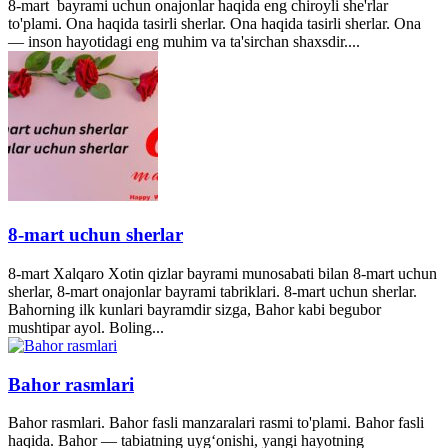
8-mart bayrami uchun onajonlar haqida eng chiroyli she'rlar
to'plami. Ona haqida tasirli sherlar. Ona haqida tasirli sherlar. Ona
— inson hayotidagi eng muhim va ta'sirchan shaxsdir....
8-mart uchun sherlar
8-mart Xalqaro Xotin qizlar bayrami munosabati bilan 8-mart uchun
sherlar, 8-mart onajonlar bayrami tabriklari. 8-mart uchun sherlar.
Bahorning ilk kunlari bayramdir sizga, Bahor kabi begubor
mushtipar ayol. Boling...
Bahor rasmlari
Bahor rasmlari. Bahor fasli manzaralari rasmi to'plami. Bahor fasli
haqida. Bahor — tabiatning uyg‘onishi, yangi hayotning