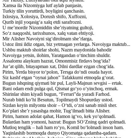
Xamsa ila Nizomiyga lutf aylab panjasin,
Turkiy tilin yoruttirdi, boyligini qanchasin.
Ixlosiya, Xolosiya, Dorush shifo, Xuffozni,
Qurib injil yoqasig‘a xalq etdi sarafrozni.
U me’mordir Nizomiddin she’riyatning gultoji,
So‘z naqqoshi, tarixshunos, xalq vatan ehtiyoji.
Mir Alisher Navoiyni sig‘dirolmam she’rlarga,
Ustoz ilmi ildiz otgan, biz yetmagan yerlarga. Navoiyga maktub...
Ushbu maktub shoirlar shohi, Nazm maydonida bahodir
Navoiyga yetsin, ilohim, Yaratgandan o‘tinchim shuldir.
Assalomu alaykum hazrat, Omonmisiz firdavs bog‘ida?
Jur’at qilib, bitayapman xat, Dilni dardlar ezgan chog‘ida.
Pirim, Yerda bisyor to‘polon, Tersga do‘ndi osuda hayot.
Siz kashf etgan “oynai jahon” Tafakkurni etmoqda g‘orat.
Bugun ishqning qiymati bir pul, Layli-Majnun sevgisi – ertak.
Bani odam endi pulga qul, Qismat go‘yo o‘yinchoq, ermak.
Shirinlar shim kiyadi bugun, “Ferrari”da yuradi Farhod.
Nurab bitdi ko‘hi Besutun, Topilmaydi Shopurday ustod.
Sizdan keyin milyonta shoir – O‘tdi, o‘zni sanab misli sher.
Ko‘plari she’r yasashga mohir, Tug‘ilmadi bitta Alisher.
Pirim, hamon adolat qahat, Hamon ig‘vo, kek yo‘qolmadi.
Bulardan ham yomoni, hazrat: Bugun SO‘Zning qadri qolmadi.
Mutloq tenglik – hali ham ro‘yo, Komil bo‘lolmadi inson ham.
Yaqinlashib bormoqda dunyo Qiyomatga qadamba-qadam.