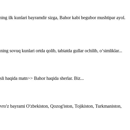
ning ilk kunlari bayramdir sizga, Bahor kabi begubor mushtipar ayol.
g sovuq kunlari ortda qolib, tabiatda gullar ochilib, o‘simliklar...
asli haqida matn>> Bahor haqida sherlar. Biz...
avro'z bayrami O'zbekiston, Qozog'iston, Tojikiston, Turkmaniston,