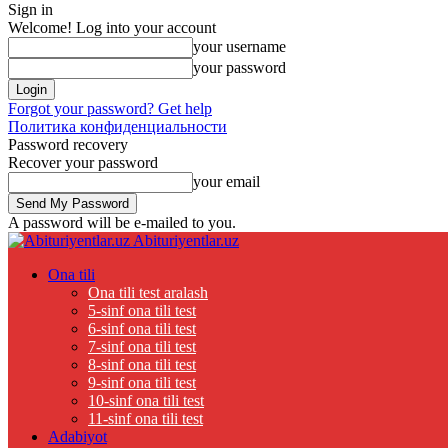
Sign in
Welcome! Log into your account
your username
your password
Forgot your password? Get help
Политика конфиденциальности
Password recovery
Recover your password
your email
A password will be e-mailed to you.
Abituriyentlar.uz
Ona tili
Ona tili test aralash
5-sinf ona tili test
6-sinf ona tili test
7-sinf ona tili test
8-sinf ona tili test
9-sinf ona tili test
10-sinf ona tili test
11-sinf ona tili test
Adabiyot