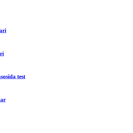
ari
ri
osida test
lar