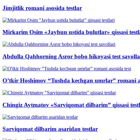
Jimjitlik romani asosida testlar
Mirkarim Osim «Jayhun ustida bulutlar» qissasi testl
Abdulla Qahhorning Asror bobo hikoyasi test savolla
O’tkir Hoshimov “Tushda kechgan umrlar” romani as
Chingiz Aytmatov «Sarviqomat dilbarim” qissasi test
Sarviqomat dilbarim asaridan testlar