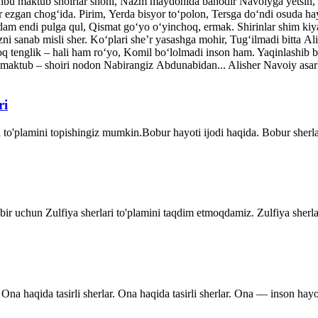
shbu maktub shoirlar shohi, Nazm maydonida bahodir Navoiyga yetsin, 
ar ezgan chog‘ida. Pirim, Yerda bisyor to‘polon, Tersga do‘ndi osuda ha
dam endi pulga qul, Qismat go‘yo o‘yinchoq, ermak. Shirinlar shim kiy
ni sanab misli sher. Ko‘plari she’r yasashga mohir, Tug‘ilmadi bitta A
q tenglik – hali ham ro‘yo, Komil bo‘lolmadi inson ham. Yaqinlash
maktub – shoiri nodon Nabirangiz Abdunabidan... Alisher Navoiy asarla
ri
 to'plamini topishingiz mumkin.Bobur hayoti ijodi haqida. Bobur sher
dbir uchun Zulfiya sherlari to'plamini taqdim etmoqdamiz. Zulfiya sherla
Ona haqida tasirli sherlar. Ona haqida tasirli sherlar. Ona — inson hayo