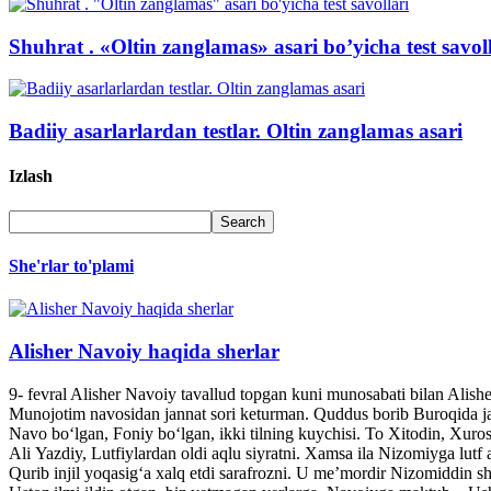
Shuhrat . «Oltin zanglamas» asari bo’yicha test savol
Badiiy asarlarlardan testlar. Oltin zanglamas asari
Izlash
She'rlar to'plami
Alisher Navoiy haqida sherlar
9- fevral Alisher Navoiy tavallud topgan kuni munosabati bilan Alis
Munojotim navosidan jannat sori keturman. Quddus borib Buroqida jann
Navo bo‘lgan, Foniy bo‘lgan, ikki tilning kuychisi. To Xitodin, Xuroso
Ali Yazdiy, Lutfiylardan oldi aqlu siyratni. Xamsa ila Nizomiyga lutf a
Qurib injil yoqasig‘a xalq etdi sarafrozni. U me’mordir Nizomiddin she