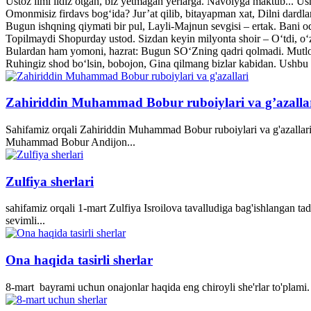
Ustoz ilmi ildiz otgan, biz yetmagan yerlarga. Navoiyga maktub... U
Omonmisiz firdavs bog‘ida? Jur’at qilib, bitayapman xat, Dilni dardl
Bugun ishqning qiymati bir pul, Layli-Majnun sevgisi – ertak. Bani o
Topilmaydi Shopurday ustod. Sizdan keyin milyonta shoir – O‘tdi, o‘z
Bulardan ham yomoni, hazrat: Bugun SO‘Zning qadri qolmadi. Mutlo
Ruhingiz shod bo‘lsin, bobojon, Gina qilmang bizlar kabidan. Ushbu 
Zahiriddin Muhammad Bobur ruboiylari va g’azalla
Sahifamiz orqali Zahiriddin Muhammad Bobur ruboiylari va g'azallari
Muhammad Bobur Andijon...
Zulfiya sherlari
sahifamiz orqali 1-mart Zulfiya Isroilova tavalludiga bag'ishlangan ta
sevimli...
Ona haqida tasirli sherlar
8-mart bayrami uchun onajonlar haqida eng chiroyli she'rlar to'plami. 