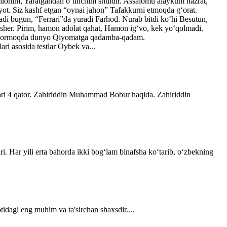
ilohim, Yaratgandan o‘tinchim shuldir. Assalomu alaykum hazrat,
yot. Siz kashf etgan “oynai jahon” Tafakkurni etmoqda g‘orat.
adi bugun, “Ferrari”da yuradi Farhod. Nurab bitdi ko‘hi Besutun,
lisher. Pirim, hamon adolat qahat, Hamon ig‘vo, kek yo‘qolmadi.
ib bormoqda dunyo Qiyomatga qadamba-qadam.
ri asosida testlar Oybek va...
lari 4 qator. Zahiriddin Muhammad Bobur haqida. Zahiriddin
ri. Har yili erta bahorda ikki bogʻlam binafsha koʻtarib, oʻzbekning
tidagi eng muhim va ta'sirchan shaxsdir....