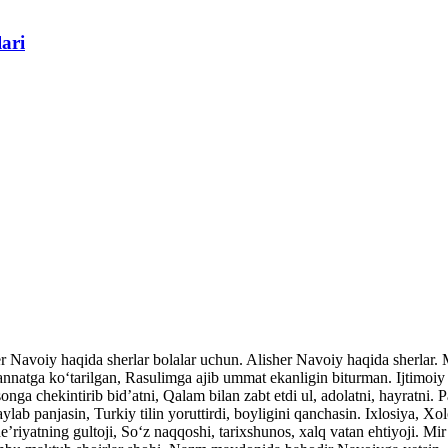
lari
her Navoiy haqida sherlar bolalar uchun. Alisher Navoiy haqida sherlar
atga ko‘tarilgan, Rasulimga ajib ummat ekanligin biturman. Ijtimoiy v
nga chekintirib bid’atni, Qalam bilan zabt etdi ul, adolatni, hayratni. P
ylab panjasin, Turkiy tilin yoruttirdi, boyligini qanchasin. Ixlosiya, Xo
’riyatning gultoji, So‘z naqqoshi, tarixshunos, xalq vatan ehtiyoji. Mi