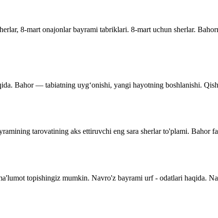
rlar, 8-mart onajonlar bayrami tabriklari. 8-mart uchun sherlar. Bahor
qida. Bahor — tabiatning uyg‘onishi, yangi hayotning boshlanishi. Qishnin
ramining tarovatining aks ettiruvchi eng sara sherlar to'plami. Bahor f
 ma'lumot topishingiz mumkin. Navro'z bayrami urf - odatlari haqida. N