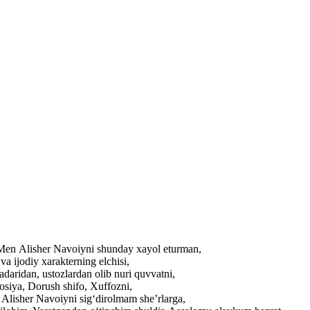
. Men Alisher Navoiyni shunday xayol eturman,
a ijodiy xarakterning elchisi,
adaridan, ustozlardan olib nuri quvvatni,
losiya, Dorush shifo, Xuffozni,
r Alisher Navoiyni sig‘dirolmam she’rlarga,