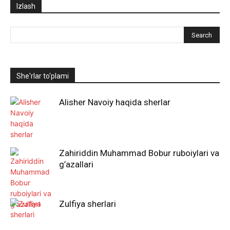
Izlash
She'rlar to'plami
Alisher Navoiy haqida sherlar
Zahiriddin Muhammad Bobur ruboiylari va
g’azallari
Zulfiya sherlari