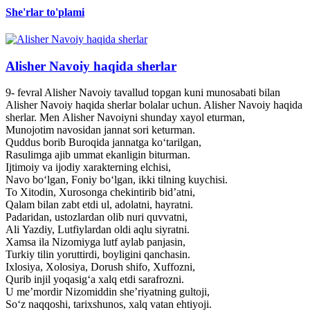
She'rlar to'plami
Alisher Navoiy haqida sherlar
9- fevral Alisher Navoiy tavallud topgan kuni munosabati bilan
Alisher Navoiy haqida sherlar bolalar uchun. Alisher Navoiy haqida
sherlar. Men Alisher Navoiyni shunday xayol eturman,
Munojotim navosidan jannat sori keturman.
Quddus borib Buroqida jannatga ko‘tarilgan,
Rasulimga ajib ummat ekanligin biturman.
Ijtimoiy va ijodiy xarakterning elchisi,
Navo bo‘lgan, Foniy bo‘lgan, ikki tilning kuychisi.
To Xitodin, Xurosonga chekintirib bid’atni,
Qalam bilan zabt etdi ul, adolatni, hayratni.
Padaridan, ustozlardan olib nuri quvvatni,
Ali Yazdiy, Lutfiylardan oldi aqlu siyratni.
Xamsa ila Nizomiyga lutf aylab panjasin,
Turkiy tilin yoruttirdi, boyligini qanchasin.
Ixlosiya, Xolosiya, Dorush shifo, Xuffozni,
Qurib injil yoqasig‘a xalq etdi sarafrozni.
U me’mordir Nizomiddin she’riyatning gultoji,
So‘z naqqoshi, tarixshunos, xalq vatan ehtiyoji.