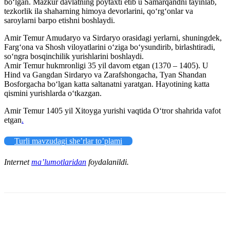
bo‘lgan. Mazkur davlatning poytaxti etib u Samarqandni tayinlab,
tezkorlik ila shaharning himoya devorlarini, qo‘rg‘onlar va
saroylarni barpo etishni boshlaydi.
Amir Temur Amudaryo va Sirdaryo orasidagi yerlarni, shuningdek,
Farg‘ona va Shosh viloyatlarini o‘ziga bo‘ysundirib, birlashtiradi,
so‘ngra bosqinchilik yurishlarini boshlaydi.
Amir Temur hukmronligi 35 yil davom etgan (1370 – 1405). U
Hind va Gangdan Sirdaryo va Zarafshongacha, Tyan Shandan
Bosforgacha bo‘lgan katta saltanatni yaratgan. Hayotining katta
qismini yurishlarda o‘tkazgan.
Amir Temur 1405 yil Xitoyga yurishi vaqtida O‘tror shahrida vafot
etgan
.
Turli mavzudagi she’rlar to’plami
Internet
ma’lumotlaridan
foydalanildi.