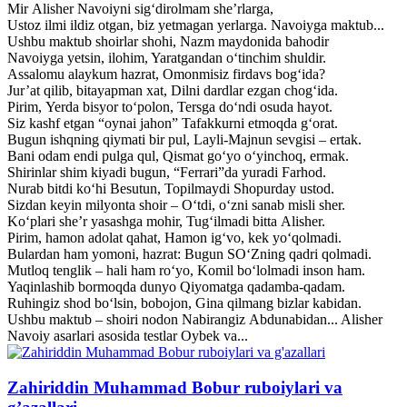
Mir Alisher Navoiyni sig‘dirolmam she’rlarga,
Ustoz ilmi ildiz otgan, biz yetmagan yerlarga. Navoiyga maktub...
Ushbu maktub shoirlar shohi, Nazm maydonida bahodir
Navoiyga yetsin, ilohim, Yaratgandan o‘tinchim shuldir.
Assalomu alaykum hazrat, Omonmisiz firdavs bog‘ida?
Jur’at qilib, bitayapman xat, Dilni dardlar ezgan chog‘ida.
Pirim, Yerda bisyor to‘polon, Tersga do‘ndi osuda hayot.
Siz kashf etgan “oynai jahon” Tafakkurni etmoqda g‘orat.
Bugun ishqning qiymati bir pul, Layli-Majnun sevgisi – ertak.
Bani odam endi pulga qul, Qismat go‘yo o‘yinchoq, ermak.
Shirinlar shim kiyadi bugun, “Ferrari”da yuradi Farhod.
Nurab bitdi ko‘hi Besutun, Topilmaydi Shopurday ustod.
Sizdan keyin milyonta shoir – O‘tdi, o‘zni sanab misli sher.
Ko‘plari she’r yasashga mohir, Tug‘ilmadi bitta Alisher.
Pirim, hamon adolat qahat, Hamon ig‘vo, kek yo‘qolmadi.
Bulardan ham yomoni, hazrat: Bugun SO‘Zning qadri qolmadi.
Mutloq tenglik – hali ham ro‘yo, Komil bo‘lolmadi inson ham.
Yaqinlashib bormoqda dunyo Qiyomatga qadamba-qadam.
Ruhingiz shod bo‘lsin, bobojon, Gina qilmang bizlar kabidan.
Ushbu maktub – shoiri nodon Nabirangiz Abdunabidan... Alisher
Navoiy asarlari asosida testlar Oybek va...
Zahiriddin Muhammad Bobur ruboiylari va