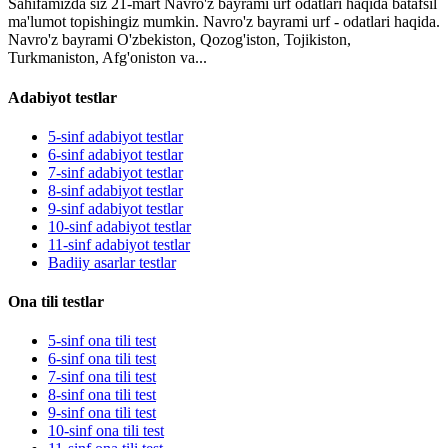
Sahifamizda siz 21-mart Navro'z bayrami urf odatlari haqida batafsil
ma'lumot topishingiz mumkin. Navro'z bayrami urf - odatlari haqida.
Navro'z bayrami O'zbekiston, Qozog'iston, Tojikiston,
Turkmaniston, Afg'oniston va...
Adabiyot testlar
5-sinf adabiyot testlar
6-sinf adabiyot testlar
7-sinf adabiyot testlar
8-sinf adabiyot testlar
9-sinf adabiyot testlar
10-sinf adabiyot testlar
11-sinf adabiyot testlar
Badiiy asarlar testlar
Ona tili testlar
5-sinf ona tili test
6-sinf ona tili test
7-sinf ona tili test
8-sinf ona tili test
9-sinf ona tili test
10-sinf ona tili test