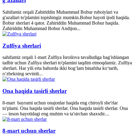
g’azallari
Sahifamiz orqali Zahiriddin Muhammad Bobur ruboiylari va
g'azallari to'plamini topishingiz mumkin.Bobur hayoti ijodi haqida.
Bobur sherlari 4 qator. Zahiriddin Muhammad Bobur haqida.
Zahiriddin Muhammad Bobur Andijon...
Zulfiya sherlari
sahifamiz orqali 1-mart Zulfiya Isroilova tavalludiga bag'ishlangan
tadbir uchun Zulfiya sherlari to'plamini taqdim etmoqdamiz. Zulfiya
sherlari. Har yili erta bahorda ikki bogʻlam binafsha koʻtarib,
oʻzbekning sevimli...
Ona haqida tasirli sherlar
8-mart bayrami uchun onajonlar haqida eng chiroyli she'rlar
to'plami. Ona haqida tasirli sherlar. Ona haqida tasirli sherlar. Ona
— inson hayotidagi eng muhim va ta'sirchan shaxsdir....
8-mart uchun sherlar