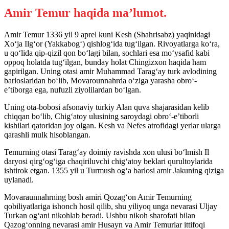
Amir Temur haqida ma’lumot.
Amir Temur 1336 yil 9 aprel kuni Kesh (Shahrisabz) yaqinidagi
Xo‘ja Ilg‘or (Yakkabog‘) qishlog‘ida tug‘ilgan. Rivoyatlarga ko‘ra,
u qo‘lida qip-qizil qon bo‘lagi bilan, sochlari esa mo‘ysafid kabi
oppoq holatda tug‘ilgan, bunday holat Chingizxon haqida ham
gapirilgan. Uning otasi amir Muhammad Tarag‘ay turk avlodining
barloslaridan bo‘lib, Movarounnahrda o‘ziga yarasha obro‘-
e’tiborga ega, nufuzli ziyolilardan bo‘lgan.
Uning ota-bobosi afsonaviy turkiy Alan quva shajarasidan kelib
chiqqan bo‘lib, Chig‘atoy ulusining saroydagi obro‘-e’tiborli
kishilari qatoridan joy olgan. Kesh va Nefes atrofidagi yerlar ularga
qarashli mulk hisoblangan.
Temurning otasi Tarag‘ay doimiy ravishda xon ulusi bo‘lmish Il
daryosi qirg‘og‘iga chaqiriluvchi chig‘atoy beklari qurultoylarida
ishtirok etgan. 1355 yil u Turmush og‘a barlosi amir Jakuning qiziga
uylanadi.
Movaraunnahrning bosh amiri Qozag‘on Amir Temurning
qobiliyatlariga ishonch hosil qilib, shu yiliyoq unga nevarasi Uljay
Turkan og‘ani nikohlab beradi. Ushbu nikoh sharofati bilan
Qazog‘onning nevarasi amir Husayn va Amir Temurlar ittifoqi