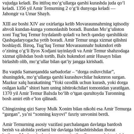
vujudga keladi. Bu ittifoq mo‘g‘ullarga qarshi kurashda juda qo‘l
keladi. 1356 yil Amir Temurning 2 o‘g‘li dunyoga keladi —
Jahongir va Umar Shayh.
XIII asr boshi XIV asr oxirlariga kelib Movaraunnahrning iqtisodiy
ahvoli kundan-kunga yomonlashib boradi. Bundan Mo‘g‘uliston
xoni Tug‘luq Temur foydalanib qoladi va hech qanday qarshiliksiz
Qashqadaryogacha yetib boradi. Amir Temur unga xizmat qilishni
boshlaydi. Biroq, Tug‘luq Temur Movaraunnahr hukmdori etib
o‘zining o‘g‘li Ilyos Xodjani tayinlaydi va Amir Temur shahzodaga
xizmat qilishdan bosh tortib, Balx hukmdori amir Husayn bilan
birlashib olib, mo‘g‘ullar bilan qat’iy jangga kirishadi.
Bu vaqtda Samarqandda sarbadorlar – “dorga osiluvchilar”,
shuningdek, mo‘g‘ullarga qarshi kurashuvchilar hukmron surgan.
Mazkur xalq harakatining “Yoki ozodlik uchun kurash, yoki dorga
osilgan kalla” shiori ham uning ishtirokchilari tomonidan yaratilgan.
1370 yil Amir Temur Balxda bo‘lib o‘tgan qurultoyda Turonning
bosh amiri etib e’lon qilinadi.
Chingizning qizi Saroy Mulk Xonim bilan nikohi esa Amir Temurga
“gurgan”, ya’ni “xonning kuyovi” faxriy unvonini berdi.
Amir Temurning asosiy vazifasi parchalangan davlatga bardosh
berish va alohida yerlarni bir davlatga birlashtirishdan iborat