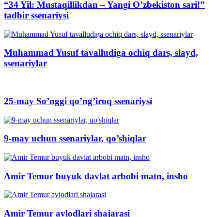
“34 Yil: Mustaqillikdan – Yangi O’zbekiston sari!”
tadbir ssenariysi
Muhammad Yusuf tavalludiga ochiq dars, slayd,
ssenariylar
25-may So’nggi qo’ng’iroq ssenariysi
9-may uchun ssenariylar, qo’shiqlar
Amir Temur buyuk davlat arbobi matn, insho
Amir Temur avlodlari shajarasi