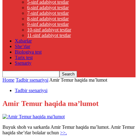
5-sinf adabiyot testlar
6-sinf adabiyot testlar
7-sinf adabiyot testlar
8-sinf adabiyot testlar
9-sinf adabiyot testlar
10-sinf adabiyot testlar
11-sinf adabiyot testlar
Xabarlar
She’rlar
Biologiya test
Tarix test
Ssenariy
Home
Tadbir ssenariysi
Amir Temur haqida ma’lumot
Tadbir ssenariysi
Amir Temur haqida ma’lumot
Buyuk shoh va sarkarda Amir Temur haqida ma’lumot. Amir Temur
haqida she’rlar bolalar uchun
>>.