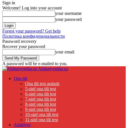
Sign in
Welcome! Log into your account
your username
your password
Forgot your password? Get help
Политика конфиденциальности
Password recovery
Recover your password
your email
A password will be e-mailed to you.
Abituriyentlar.uz
Ona tili
Ona tili test aralash
5-sinf ona tili test
6-sinf ona tili test
7-sinf ona tili test
8-sinf ona tili test
9-sinf ona tili test
10-sinf ona tili test
11-sinf ona tili test
Adabiyot