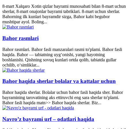
8-mart Xalqaro Xotin qizlar bayrami munosabati bilan 8-mart uchun
sherlar, 8-mart onajonlar bayrami tabriklari. 8-mart uchun sherlar.
Bahorning ilk kunlari bayramdir sizga, Bahor kabi begubor
mushtipar ayol. Boling...
Bahor rasmlari
Bahor rasmlari. Bahor fasli manzaralari rasmi to'plami. Bahor fasli
haqida. Bahor — tabiatning uyg‘onishi, yangi hayotning
boshlanishi. Qishning sovuq kunlari ortda qolib, tabiatda gullar
ochilib, o‘simliklar...
Bahor haqida sherlar bolalar va kattalar uchun
Bahor haqida sherlar. Bolalar uchun bahor fasli haqida sher. Bahor
bayramining tarovatining aks ettiruvchi eng sara sherlar to'plami.
Bahor fasli haqida matn>> Bahor haqida sherlar. Biz...
Navro’z bayrami urf – odatlari haqida