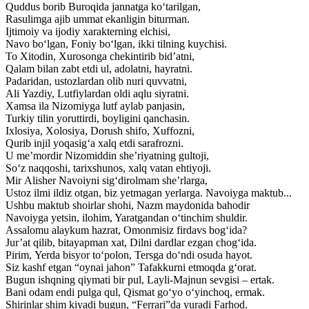
Quddus borib Buroqida jannatga ko‘tarilgan,
Rasulimga ajib ummat ekanligin biturman.
Ijtimoiy va ijodiy xarakterning elchisi,
Navo bo‘lgan, Foniy bo‘lgan, ikki tilning kuychisi.
To Xitodin, Xurosonga chekintirib bid’atni,
Qalam bilan zabt etdi ul, adolatni, hayratni.
Padaridan, ustozlardan olib nuri quvvatni,
Ali Yazdiy, Lutfiylardan oldi aqlu siyratni.
Xamsa ila Nizomiyga lutf aylab panjasin,
Turkiy tilin yoruttirdi, boyligini qanchasin.
Ixlosiya, Xolosiya, Dorush shifo, Xuffozni,
Qurib injil yoqasig‘a xalq etdi sarafrozni.
U me’mordir Nizomiddin she’riyatning gultoji,
So‘z naqqoshi, tarixshunos, xalq vatan ehtiyoji.
Mir Alisher Navoiyni sig‘dirolmam she’rlarga,
Ustoz ilmi ildiz otgan, biz yetmagan yerlarga. Navoiyga maktub...
Ushbu maktub shoirlar shohi, Nazm maydonida bahodir
Navoiyga yetsin, ilohim, Yaratgandan o‘tinchim shuldir.
Assalomu alaykum hazrat, Omonmisiz firdavs bog‘ida?
Jur’at qilib, bitayapman xat, Dilni dardlar ezgan chog‘ida.
Pirim, Yerda bisyor to‘polon, Tersga do‘ndi osuda hayot.
Siz kashf etgan “oynai jahon” Tafakkurni etmoqda g‘orat.
Bugun ishqning qiymati bir pul, Layli-Majnun sevgisi – ertak.
Bani odam endi pulga qul, Qismat go‘yo o‘yinchoq, ermak.
Shirinlar shim kiyadi bugun, “Ferrari”da yuradi Farhod.