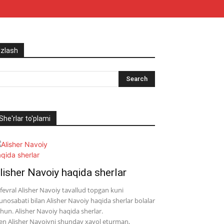
Izlash
She'rlar to'plami
lisher Navoiy haqida sherlar
 fevral Alisher Navoiy tavallud topgan kuni
nosabati bilan Alisher Navoiy haqida sherlar bolalar
hun. Alisher Navoiy haqida sherlar.
n Alisher Navoiyni shunday xayol eturman,