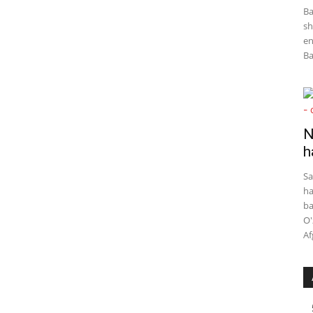
Ba
sh
en
Ba
N
h
Sa
ha
ba
O'
Af