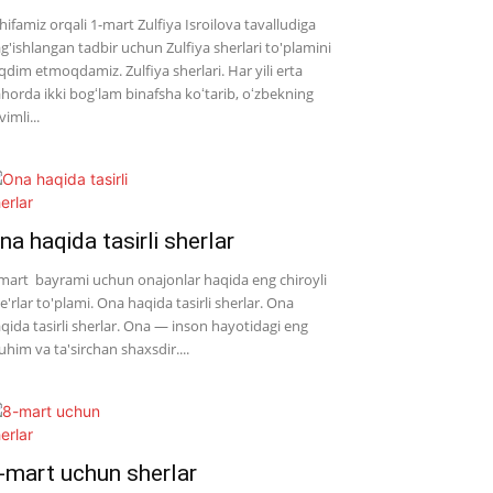
hifamiz orqali 1-mart Zulfiya Isroilova tavalludiga
g'ishlangan tadbir uchun Zulfiya sherlari to'plamini
qdim etmoqdamiz. Zulfiya sherlari. Har yili erta
horda ikki bogʻlam binafsha koʻtarib, oʻzbekning
vimli...
na haqida tasirli sherlar
mart bayrami uchun onajonlar haqida eng chiroyli
e'rlar to'plami. Ona haqida tasirli sherlar. Ona
qida tasirli sherlar. Ona — inson hayotidagi eng
him va ta'sirchan shaxsdir....
-mart uchun sherlar