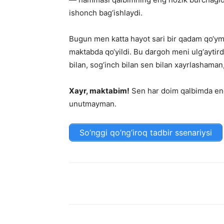
ishonch bag‘ishlaydi.
Bugun men katta hayot sari bir qadam qo
maktabda qo‘yildi. Bu dargoh meni ulg‘aytirdi
bilan, sog‘inch bilan sen bilan xayrlashaman
Xayr, maktabim!
Sen har doim qalbimda eng
unutmayman.
So’nggi qo’ng’iroq tadbir ssenariysi