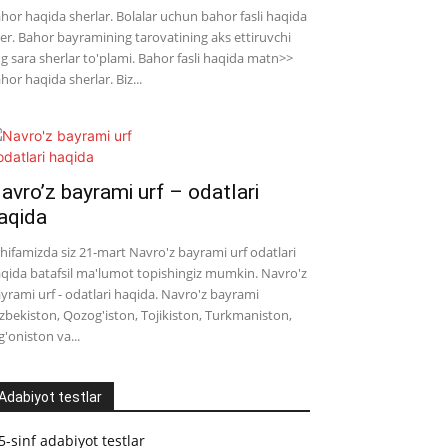
hor haqida sherlar. Bolalar uchun bahor fasli haqida
er. Bahor bayramining tarovatining aks ettiruvchi
g sara sherlar to'plami. Bahor fasli haqida matn>>
hor haqida sherlar. Biz...
avro’z bayrami urf – odatlari
aqida
hifamizda siz 21-mart Navro'z bayrami urf odatlari
qida batafsil ma'lumot topishingiz mumkin. Navro'z
yrami urf - odatlari haqida. Navro'z bayrami
zbekiston, Qozog'iston, Tojikiston, Turkmaniston,
g'oniston va...
Adabiyot testlar
5-sinf adabiyot testlar