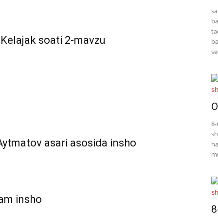
sa
ba
ta
 Kelajak soati 2-mavzu
ba
se
O
8-
sh
ytmatov asari asosida insho
ha
mu
zam insho
8