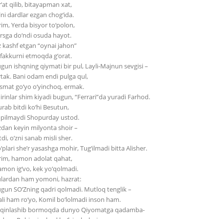
r’at qilib, bitayapman xat,
lni dardlar ezgan chog‘ida.
rim, Yerda bisyor to‘polon,
rsga do‘ndi osuda hayot.
z kashf etgan “oynai jahon”
fakkurni etmoqda g‘orat.
gun ishqning qiymati bir pul, Layli-Majnun sevgisi –
tak. Bani odam endi pulga qul,
smat go‘yo o‘yinchoq, ermak.
irinlar shim kiyadi bugun, “Ferrari”da yuradi Farhod.
rab bitdi ko‘hi Besutun,
pilmaydi Shopurday ustod.
zdan keyin milyonta shoir –
tdi, o‘zni sanab misli sher.
‘plari she’r yasashga mohir, Tug‘ilmadi bitta Alisher.
rim, hamon adolat qahat,
mon ig‘vo, kek yo‘qolmadi.
lardan ham yomoni, hazrat:
gun SO‘Zning qadri qolmadi. Mutloq tenglik –
li ham ro‘yo, Komil bo‘lolmadi inson ham.
qinlashib bormoqda dunyo Qiyomatga qadamba-