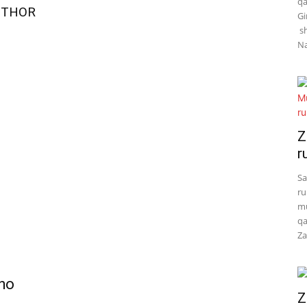
qa
UTHOR
Gi
sh
Na
Z
r
Sa
ru
mu
qa
Za
sho
Z