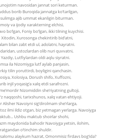
nojotim navosidan jannat sori keturman.
ddus borib Buroqida jannatga ko‘tarilgan,
sulimga ajib ummat ekanligin biturman.
timoiy va ijodiy xarakterning elchisi,
vo bo‘lgan, Foniy bo‘lgan, ikki tilning kuychisi.
 Xitodin, Xurosonga chekintirib bid’atni,
lam bilan zabt etdi ul, adolatni, hayratni.
daridan, ustozlardan olib nuri quvvatni,
i Yazdiy, Lutfiylardan oldi aqlu siyratni.
msa ila Nizomiyga lutf aylab panjasin,
rkiy tilin yoruttirdi, boyligini qanchasin.
losiya, Xolosiya, Dorush shifo, Xuffozni,
rib injil yoqasig‘a xalq etdi sarafrozni.
me’mordir Nizomiddin she’riyatning gultoji,
‘z naqqoshi, tarixshunos, xalq vatan ehtiyoji.
r Alisher Navoiyni sig‘dirolmam she’rlarga,
toz ilmi ildiz otgan, biz yetmagan yerlarga. Navoiyga
ktub... Ushbu maktub shoirlar shohi,
zm maydonida bahodir Navoiyga yetsin, ilohim,
ratgandan o‘tinchim shuldir.
salomu alaykum hazrat, Omonmisiz firdavs bog‘ida?