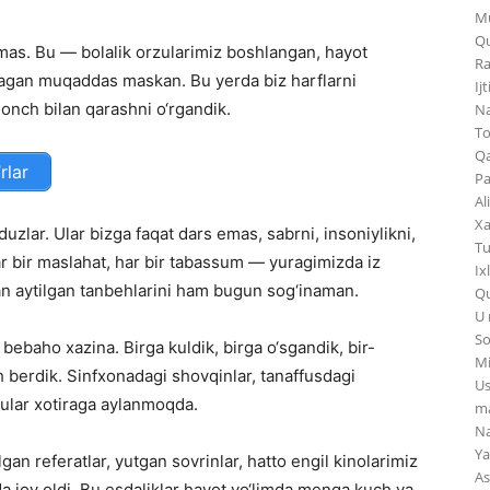
Mu
Qu
as. Bu — bolalik orzularimiz boshlangan, hayot
Ra
nglagan muqaddas maskan. Bu yerda biz harflarni
Ij
shonch bilan qarashni o‘rgandik.
Na
To
Qa
rlar
Pa
Al
Xa
uzlar. Ular bizga faqat dars emas, sabrni, insoniylikni,
Tu
ar bir maslahat, har bir tabassum — yuragimizda iz
Ix
lan aytilgan tanbehlarini ham bugun sog‘inaman.
Qu
U 
So
 bebaho xazina. Birga kuldik, birga o‘sgandik, bir-
Mi
h berdik. Sinfxonadagi shovqinlar, tanaffusdagi
Us
 ular xotiraga aylanmoqda.
ma
Na
Ya
gan referatlar, yutgan sovrinlar, hatto engil kinolarimiz
As
joy oldi. Bu esdaliklar hayot yo‘limda menga kuch va