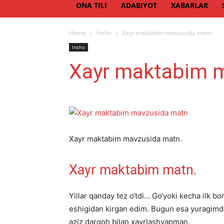
ONA TILI
ADABIYOT
XABARLAR
Home
Insho
Xayr maktabim mavzusida matn
Insho
Xayr maktabim 
Xayr maktabim mavzusida matn.
Xayr maktabim matn.
Yillar qanday tez o‘tdi… Go‘yoki kecha ilk b
eshigidan kirgan edim. Bugun esa yuragimda 
aziz dargoh bilan xayrlashyapman.