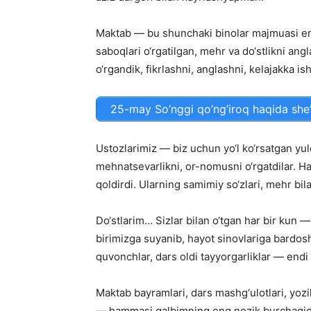
Maktab — bu shunchaki binolar majmuasi em
saboqlari o‘rgatilgan, mehr va do‘stlikni a
o‘rgandik, fikrlashni, anglashni, kelajakka i
25-may So’nggi qo’ng’iroq haqida she’
Ustozlarimiz — biz uchun yo‘l ko‘rsatgan yuld
mehnatsevarlikni, or-nomusni o‘rgatdilar. H
qoldirdi. Ularning samimiy so‘zlari, mehr bi
Do‘stlarim… Sizlar bilan o‘tgan har bir kun —
birimizga suyanib, hayot sinovlariga bardos
quvonchlar, dars oldi tayyorgarliklar — endi
Maktab bayramlari, dars mashg‘ulotlari, yozil
— hammasi qalbimning eng nozik burchagida 