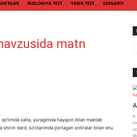
SHE’RLAR
BIOLOGIYA TEST
TARIX TEST
SSENARIY
mavzusida matn
A
9-
or qo‘limda xalta, yuragimda hayajon bilan maktab
mu
shirin dard, ko‘zlarimda porlagan xotiralar bilan shu
uc
Me