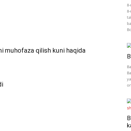
8-
8-
ta
ba
Bo
ni muhofaza qilish kuni haqida
B
Ba
Ba
ya
di
or
B
k