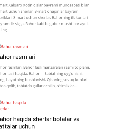
mart Xalqaro Xotin qizlar bayrami munosabati bilan
mart uchun sherlar, 8-mart onajonlar bayrami
briklari. 8-mart uchun sherlar. Bahorning ilk kunlari
yramdir sizga, Bahor kabi begubor mushtipar ayol.
ling...
ahor rasmlari
hor rasmlari. Bahor fasli manzaralari rasmi to'plami.
hor fasli haqida. Bahor — tabiatning uyg‘onishi,
ngi hayotning boshlanishi. Qishning sovuq kunlari
tda qolib, tabiatda gullar ochilib, o‘simliklar...
ahor haqida sherlar bolalar va
attalar uchun