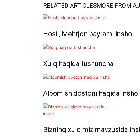
RELATED ARTICLES
MORE FROM A
Hosil, Mehrjon bayrami insho
Xulq haqida tushuncha
Alpomish dostoni haqida insho
Bizning xulqimiz mavzusida in