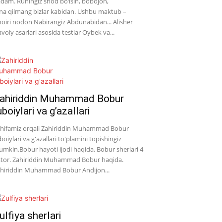
dam. Ruhingiz shod bo‘lsin, bobojon,
na qilmang bizlar kabidan. Ushbu maktub –
oiri nodon Nabirangiz Abdunabidan... Alisher
voiy asarlari asosida testlar Oybek va...
ahiriddin Muhammad Bobur
uboiylari va g’azallari
hifamiz orqali Zahiriddin Muhammad Bobur
boiylari va g'azallari to'plamini topishingiz
mkin.Bobur hayoti ijodi haqida. Bobur sherlari 4
tor. Zahiriddin Muhammad Bobur haqida.
hiriddin Muhammad Bobur Andijon...
ulfiya sherlari