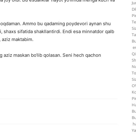
Ju
Di
Pi
Te
‘ymoqdaman. Ammo bu qadaming poydevori aynan shu
Si
, shaxs sifatida shakllantirdi. Endi esa minnatdor qalb
Ta
, aziz maktabim.
Bu
er
Qi
 aziz maskan bo‘lib qolasan. Seni hech qachon
Sh
Nu
To
Si
O‘
Ko
Pi
Ha
Bu
Bu
ha
Ya