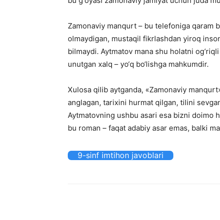
bu g‘oyasi zamonaviy jamiyat uchun juda m
Zamonaviy manqurt – bu telefoniga qaram bo‘li
olmaydigan, mustaqil fikrlashdan yiroq inson
bilmaydi. Aytmatov mana shu holatni og‘riqli t
unutgan xalq – yo‘q bo‘lishga mahkumdir.
Xulosa qilib aytganda, «Zamonaviy manqurt» m
anglagan, tarixini hurmat qilgan, tilini sev
Aytmatovning ushbu asari esa bizni doimo hu
bu roman – faqat adabiy asar emas, balki ma’
9-sinf imtihon javoblari