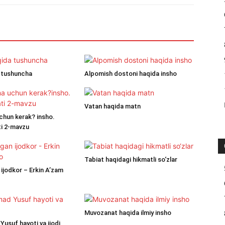
 tushuncha
Alpomish dostoni haqida insho
Vatan haqida matn
uchun kerak? insho.
ti 2-mavzu
Tabiat haqidagi hikmatli so‘zlar
ijodkor – Erkin A’zam
Muvozanat haqida ilmiy insho
suf hayoti va ijodi