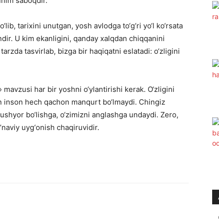
uhim saboqdir.
b, tarixini unutgan, yosh avlodga to‘g‘ri yo‘l ko‘rsata
dir. U kim ekanligini, qanday xalqdan chiqqanini
arzda tasvirlab, bizga bir haqiqatni eslatadi: o‘zligini
avzusi har bir yoshni o‘ylantirishi kerak. O‘zligini
gan inson hech qachon manqurt bo‘lmaydi. Chingiz
shyor bo‘lishga, o‘zimizni anglashga undaydi. Zero,
naviy uyg‘onish chaqiruvidir.