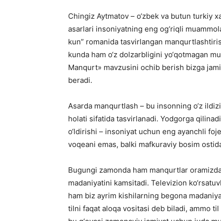
Chingiz Aytmatov – o‘zbek va butun turkiy xa
asarlari insoniyatning eng og‘riqli muammolari
kun” romanida tasvirlangan manqurtlashtirish
kunda ham o‘z dolzarbligini yo‘qotmagan 
Manqurt» mavzusini ochib berish bizga jami
beradi.
Asarda manqurtlash – bu insonning o‘z ildizi,
holati sifatida tasvirlanadi. Yodgorga qilin
o‘ldirishi – insoniyat uchun eng ayanchli foje
voqeani emas, balki mafkuraviy bosim ostida 
Bugungi zamonda ham manqurtlar oramizda topi
madaniyatini kamsitadi. Televizion ko‘rsatuv
ham biz ayrim kishilarning begona madaniyatga
tilni faqat aloqa vositasi deb biladi, ammo t