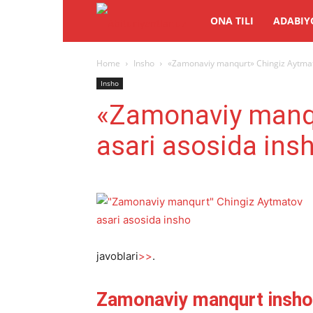
Abituriyentlar.uz
ONA TILI
ADABIY
Home
Insho
«Zamonaviy manqurt» Chingiz Aytmat
Insho
«Zamonaviy manqu
asari asosida ins
javoblari
>>
.
Zamonaviy manqurt insho