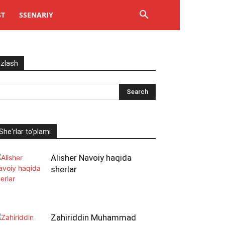
ST
SSENARIY
Izlash
She'rlar to'plami
Alisher Navoiy haqida
sherlar
Zahiriddin Muhammad