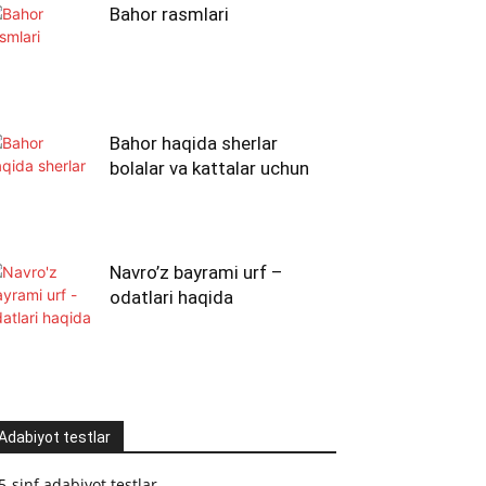
Bahor rasmlari
Bahor haqida sherlar
bolalar va kattalar uchun
Navro’z bayrami urf –
odatlari haqida
Adabiyot testlar
5-sinf adabiyot testlar