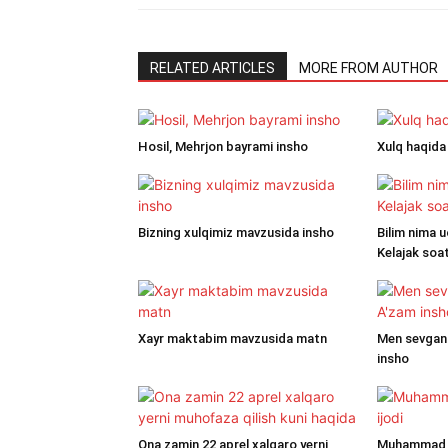
RELATED ARTICLES
MORE FROM AUTHOR
Hosil, Mehrjon bayrami insho
Xulq haqida
Bizning xulqimiz mavzusida insho
Bilim nima 
Kelajak soa
Xayr maktabim mavzusida matn
Men sevgan 
insho
Ona zamin 22 aprel xalqaro yerni
Muhammad Yu