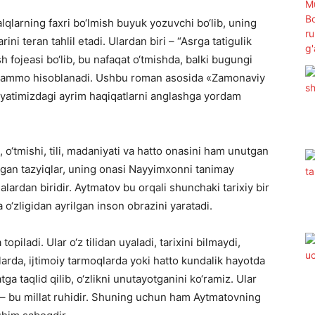
lqlarning faxri bo‘lmish buyuk yozuvchi bo‘lib, uning
ni teran tahlil etadi. Ulardan biri – “Asrga tatigulik
 fojeasi bo‘lib, bu nafaqat o‘tmishda, balki bugungi
muammo hisoblanadi. Ushbu roman asosida «Zamonaviy
yatimizdagi ayrim haqiqatlarni anglashga yordam
 o‘tmishi, tili, madaniyati va hatto onasini ham unutgan
adigan tazyiqlar, uning onasi Nayyimxonni tanimay
alardan biridir. Aytmatov bu orqali shunchaki tarixiy bir
o‘zligidan ayrilgan inson obrazini yaratadi.
ladi. Ular o‘z tilidan uyaladi, tarixini bilmaydi,
larda, ijtimoiy tarmoqlarda yoki hatto kundalik hayotda
 taqlid qilib, o‘zlikni unutayotganini ko‘ramiz. Ular
il – bu millat ruhidir. Shuning uchun ham Aytmatovning