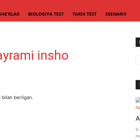
SHE’RLAR
BIOLOGIYA TEST
TARIX TEST
SSENARIY
ayrami insho
 bilan berilgan.
A
9-
mu