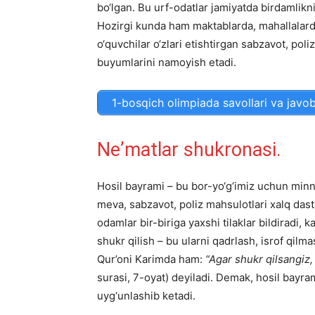
bo‘lgan. Bu urf-odatlar jamiyatda birdamlik
Hozirgi kunda ham maktablarda, mahallalarda
o‘quvchilar o‘zlari etishtirgan sabzavot, poli
buyumlarini namoyish etadi.
1-bosqich olimpiada savollari va javob
Neʼmatlar shukronasi.
Hosil bayrami – bu bor-yo‘g‘imiz uchun minna
meva, sabzavot, poliz mahsulotlari xalq dast
odamlar bir-biriga yaxshi tilaklar bildiradi,
shukr qilish – bu ularni qadrlash, isrof qilm
Qur’oni Karimda ham:
“Agar shukr qilsangiz,
surasi, 7-oyat) deyiladi. Demak, hosil bayra
uyg‘unlashib ketadi.