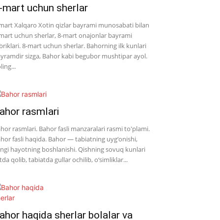
-mart uchun sherlar
mart Xalqaro Xotin qizlar bayrami munosabati bilan
mart uchun sherlar, 8-mart onajonlar bayrami
briklari. 8-mart uchun sherlar. Bahorning ilk kunlari
yramdir sizga, Bahor kabi begubor mushtipar ayol.
ling...
ahor rasmlari
hor rasmlari. Bahor fasli manzaralari rasmi to'plami.
hor fasli haqida. Bahor — tabiatning uyg‘onishi,
ngi hayotning boshlanishi. Qishning sovuq kunlari
tda qolib, tabiatda gullar ochilib, o‘simliklar...
ahor haqida sherlar bolalar va