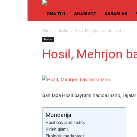
Abituriyentlar.uz
ONA TILI
ADABIYOT
XABARLAR
Home
Insho
Hosil, Mehrjon bayrami insho
Insho
Hosil, Mehrjon b
Sahifada Hosil bayrami haqida insho, rejalari
Mundarija
Hosil bayrami insho.
Kirish qismi.
Ekologik madaniyat.