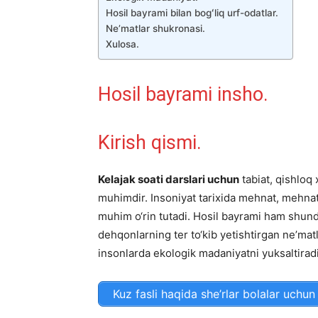
Hosil bayrami bilan bogʻliq urf-odatlar.
Neʼmatlar shukronasi.
Xulosa.
Hosil bayrami insho.
Kirish qismi.
Kelajak soati darslari uchun
tabiat, qishloq 
muhimdir. Insoniyat tarixida mehnat, mehna
muhim o‘rin tutadi. Hosil bayrami ham shun
dehqonlarning ter to‘kib yetishtirgan ne’ma
insonlarda ekologik madaniyatni yuksaltirad
Kuz fasli haqida she’rlar bolalar uchun