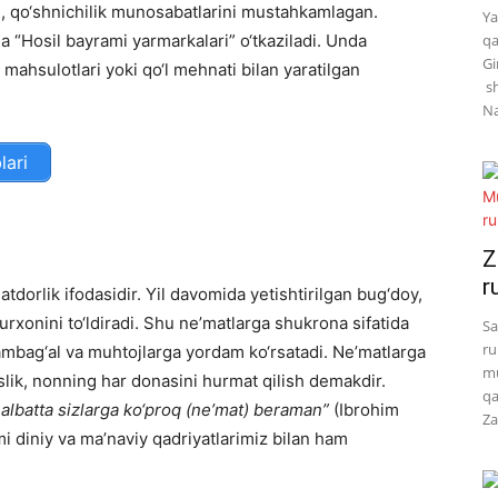
ni, qo‘shnichilik munosabatlarini mustahkamlagan.
Ya
 “Hosil bayrami yarmarkalari” o‘tkaziladi. Unda
qa
Gi
z mahsulotlari yoki qo‘l mehnati bilan yaratilgan
sh
Na
lari
Z
r
tdorlik ifodasidir. Yil davomida yetishtirilgan bug‘doy,
urxonini to‘ldiradi. Shu ne’matlarga shukrona sifatida
Sa
ru
 kambag‘al va muhtojlarga yordam ko‘rsatadi. Ne’matlarga
mu
aslik, nonning har donasini hurmat qilish demakdir.
qa
 albatta sizlarga ko‘proq (ne’mat) beraman”
(Ibrohim
Za
mi diniy va ma’naviy qadriyatlarimiz bilan ham