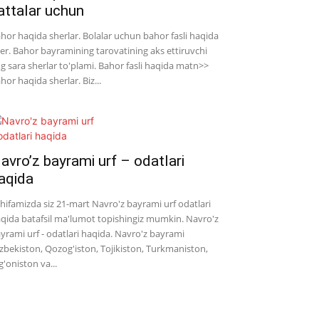
attalar uchun
hor haqida sherlar. Bolalar uchun bahor fasli haqida
er. Bahor bayramining tarovatining aks ettiruvchi
g sara sherlar to'plami. Bahor fasli haqida matn>>
hor haqida sherlar. Biz...
avro’z bayrami urf – odatlari
aqida
hifamizda siz 21-mart Navro'z bayrami urf odatlari
qida batafsil ma'lumot topishingiz mumkin. Navro'z
yrami urf - odatlari haqida. Navro'z bayrami
zbekiston, Qozog'iston, Tojikiston, Turkmaniston,
g'oniston va...