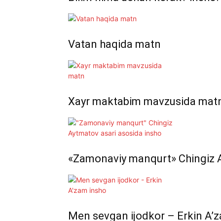
Vatan haqida matn
Xayr maktabim mavzusida mat
«Zamonaviy manqurt» Chingiz A
Men sevgan ijodkor – Erkin A’