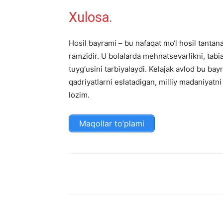
Xulosa.
Hosil bayrami – bu nafaqat mo‘l hosil tantana
ramzidir. U bolalarda mehnatsevarlikni, tabi
tuyg‘usini tarbiyalaydi. Kelajak avlod bu bayr
qadriyatlarni eslatadigan, milliy madaniyat
lozim.
Maqollar to’plami