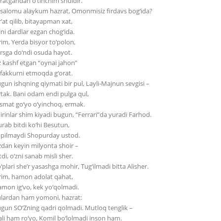
ratgandan o‘tinchim shuldir.
salomu alaykum hazrat, Omonmisiz firdavs bog‘ida?
r’at qilib, bitayapman xat,
lni dardlar ezgan chog‘ida.
rim, Yerda bisyor to‘polon,
rsga do‘ndi osuda hayot.
z kashf etgan “oynai jahon”
fakkurni etmoqda g‘orat.
gun ishqning qiymati bir pul, Layli-Majnun sevgisi –
tak. Bani odam endi pulga qul,
smat go‘yo o‘yinchoq, ermak.
irinlar shim kiyadi bugun, “Ferrari”da yuradi Farhod.
rab bitdi ko‘hi Besutun,
pilmaydi Shopurday ustod.
zdan keyin milyonta shoir –
tdi, o‘zni sanab misli sher.
‘plari she’r yasashga mohir, Tug‘ilmadi bitta Alisher.
rim, hamon adolat qahat,
mon ig‘vo, kek yo‘qolmadi.
lardan ham yomoni, hazrat:
gun SO‘Zning qadri qolmadi. Mutloq tenglik –
li ham ro‘yo, Komil bo‘lolmadi inson ham.