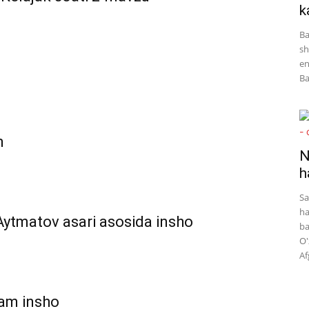
k
Ba
sh
en
Ba
n
N
h
Sa
ha
ytmatov asari asosida insho
ba
O'
Af
zam insho