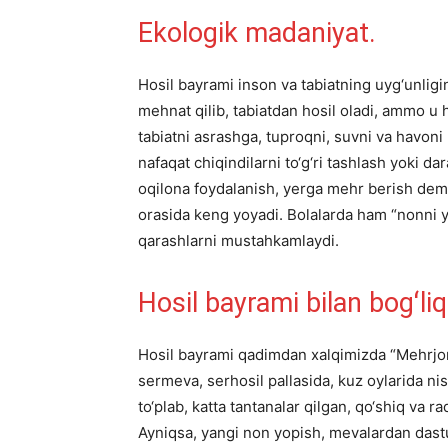
Ekologik madaniyat.
Hosil bayrami inson va tabiatning uyg‘unligin
mehnat qilib, tabiatdan hosil oladi, ammo u h
tabiatni asrashga, tuproqni, suvni va havon
nafaqat chiqindilarni to‘g‘ri tashlash yoki da
oqilona foydalanish, yerga mehr berish dema
orasida keng yoyadi. Bolalarda ham “nonni y
qarashlarni mustahkamlaydi.
Hosil bayrami bilan bogʻliq
Hosil bayrami qadimdan xalqimizda “Mehrjon
sermeva, serhosil pallasida, kuz oylarida nis
to‘plab, katta tantanalar qilgan, qo‘shiq va raq
Ayniqsa, yangi non yopish, mevalardan dastu