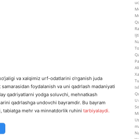
uc
Me
Mu
Qu
Ra
Ij
Na
To
Qa
Pa
Al
Xa
xo‘jaligi va xalqimiz urf-odatlarini o‘rganish juda
Tu
t samarasidan foydalanish va uni qadrlash madaniyati
Ix
Qu
day qadriyatlarni yodga soluvchi, mehnatkash
U 
tlarini qadrlashga undovchi bayramdir. Bu bayram
So
i, tabiatga mehr va minnatdorlik ruhini
tarbiyalaydi.
Mi
Us
ma
Na