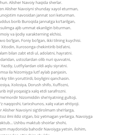
hun. Alisher Navoiy haqida sherlar.
n Alisher Navoiyni shunday xayol eturman,
nojotim navosidan jannat sori keturman.
ddus borib Buroqida jannatga ko‘tarilgan,
sulimga ajib ummat ekanligin biturman.
timoiy va ijodiy xarakterning elchisi,
vo bo‘lgan, Foniy bo‘lgan, ikki tilning kuychisi.
 Xitodin, Xurosonga chekintirib bid’atni,
lam bilan zabt etdi ul, adolatni, hayratni.
daridan, ustozlardan olib nuri quvvatni,
i Yazdiy, Lutfiylardan oldi aqlu siyratni.
msa ila Nizomiyga lutf aylab panjasin,
rkiy tilin yoruttirdi, boyligini qanchasin.
losiya, Xolosiya, Dorush shifo, Xuffozni,
rib injil yoqasig‘a xalq etdi sarafrozni.
me’mordir Nizomiddin she’riyatning gultoji,
‘z naqqoshi, tarixshunos, xalq vatan ehtiyoji.
r Alisher Navoiyni sig‘dirolmam she’rlarga,
toz ilmi ildiz otgan, biz yetmagan yerlarga. Navoiyga
ktub... Ushbu maktub shoirlar shohi,
zm maydonida bahodir Navoiyga yetsin, ilohim,