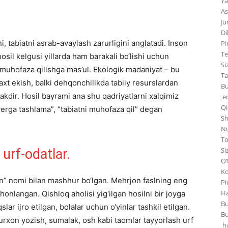
Ya
As
Ju
Di
i, tabiatni asrab-avaylash zarurligini anglatadi. Inson
Pi
Te
osil kelgusi yillarda ham barakali bo‘lishi uchun
Si
i muhofaza qilishga mas’ul. Ekologik madaniyat – bu
Ta
raxt ekish, balki dehqonchilikda tabiiy resurslardan
Bu
kdir. Hosil bayrami ana shu qadriyatlarni xalqimiz
er
Qi
erga tashlama”, “tabiatni muhofaza qil” degan
Sh
Nu
To
Si
 urf-odatlar.
O‘
Ko
” nomi bilan mashhur bo‘lgan. Mehrjon faslning eng
Pi
Ha
honlangan. Qishloq aholisi yig‘ilgan hosilni bir joyga
Bu
slar ijro etilgan, bolalar uchun o‘yinlar tashkil etilgan.
Bu
rxon yozish, sumalak, osh kabi taomlar tayyorlash urf
ha