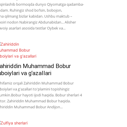
qinlashib bormoqda dunyo Qiyomatga qadamba-
dam. Ruhingiz shod bo‘lsin, bobojon,
na qilmang bizlar kabidan. Ushbu maktub –
oiri nodon Nabirangiz Abdunabidan... Alisher
voiy asarlari asosida testlar Oybek va...
ahiriddin Muhammad Bobur
uboiylari va g’azallari
hifamiz orqali Zahiriddin Muhammad Bobur
boiylari va g'azallari to'plamini topishingiz
mkin.Bobur hayoti ijodi haqida. Bobur sherlari 4
tor. Zahiriddin Muhammad Bobur haqida.
hiriddin Muhammad Bobur Andijon...