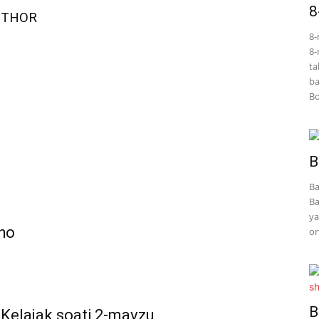
8
UTHOR
8-
8-
ta
ba
Bo
B
Ba
Ba
ya
sho
or
B
 Kelajak soati 2-mavzu