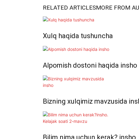
RELATED ARTICLES
MORE FROM A
Xulq haqida tushuncha
Alpomish dostoni haqida insho
Bizning xulqimiz mavzusida in
Bilim nima uchun kerak? insho.