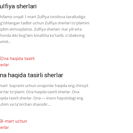
ulfiya sherlari
hifamiz orqali 1-mart Zulfiya Isroilova tavalludiga
g'ishlangan tadbir uchun Zulfiya sherlari to'plamini
qdim etmoqdamiz. Zulfiya sherlari. Har yili erta
horda ikki bogʻlam binafsha koʻtarib, oʻzbekning
vimli...
na haqida tasirli sherlar
mart bayrami uchun onajonlar haqida eng chiroyli
e'rlar to'plami. Ona haqida tasirli sherlar. Ona
qida tasirli sherlar. Ona — inson hayotidagi eng
him va ta'sirchan shaxsdir....