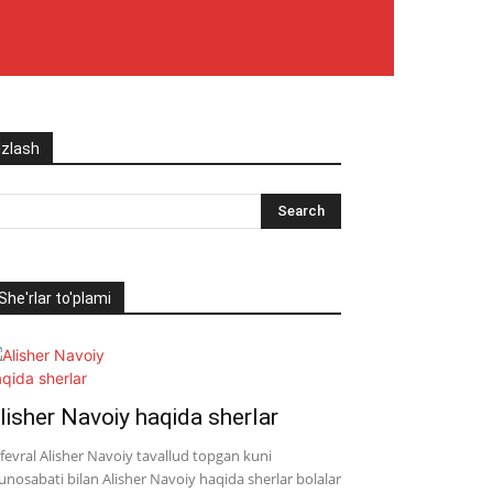
Izlash
She'rlar to'plami
lisher Navoiy haqida sherlar
 fevral Alisher Navoiy tavallud topgan kuni
nosabati bilan Alisher Navoiy haqida sherlar bolalar