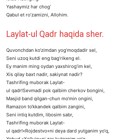
Yashaymiz har chog’
Qabul et ro’zamizni, Allohim.
Laylat-ul
Qadr
haqida
sher.
Quvonchdan
ko‘zimdan
yog‘moqdadir
sel,
Seni
uzoq
kutdi
eng
bag‘rikeng
el.
Ey
manim
ming
oydan
yaxshirog‘im
kel,
Xis
qilay
baxt
nadir,
sakiynat
nadir?
Tashrifing
muborak
Laylat-
ul
qadr!
Sevmadi
pok
qalbim
cherkov
bongini,
Masjid
band
qilgan-chun
mo‘min
ongini,
Ramazon
to‘kkandek
qalbim
zangini,
Seni
intiq
kutdim,
libosim
sabr,
Tashrifing
muborak
Laylat-
ul
qadr!
«Rojdestvo»ni
deya
dard
yutganim
yo‘q,
Yohud
«Xelluin»ni
zor
kutganim
yo‘q.