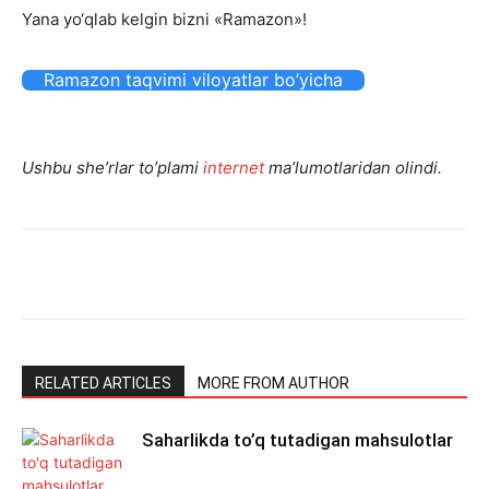
Yana
yo‘qlab
kelgin
bizni
«Ramazon»!
Ramazon taqvimi viloyatlar bo’yicha
Ushbu she’rlar to’plami
internet
ma’lumotlaridan olindi.
RELATED ARTICLES
MORE FROM AUTHOR
Saharlikda to’q tutadigan mahsulotlar