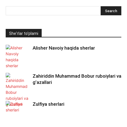
She'rlar to'plami
Alisher Navoiy haqida sherlar
Zahiriddin Muhammad Bobur ruboiylari va
g’azallari
Zulfiya sherlari