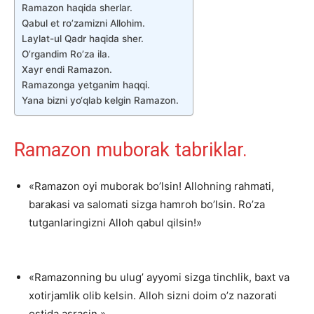
Ramazon haqida sherlar.
Qabul et ro’zamizni Allohim.
Laylat-ul Qadr haqida sher.
O’rgandim Ro’za ila.
Xayr endi Ramazon.
Ramazonga yetganim haqqi.
Yana bizni yo‘qlab kelgin Ramazon.
Ramazon muborak tabriklar.
«Ramazon oyi muborak bo’lsin! Allohning rahmati,
barakasi va salomati sizga hamroh bo’lsin. Ro’za
tutganlaringizni Alloh qabul qilsin!»
«Ramazonning bu ulug’ ayyomi sizga tinchlik, baxt va
xotirjamlik olib kelsin. Alloh sizni doim o’z nazorati
ostida asrasin.»