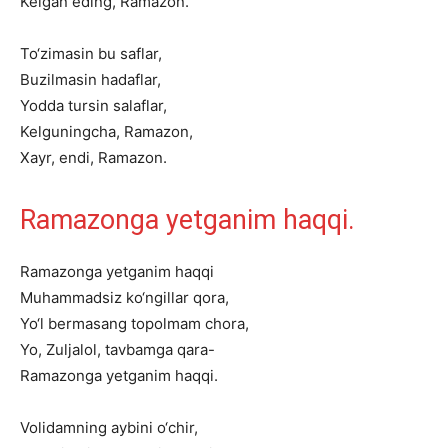
Kelgan
eding,
Ramazon.
To‘zimasin
bu
saflar,
Buzilmasin
hadaflar,
Yodda
tursin
salaflar,
Kelguningcha,
Ramazon,
Xayr,
endi,
Ramazon.
Ramazonga
yetganim
haqqi.
Ramazonga
yetganim
haqqi
Muhammadsiz
ko‘ngillar
qora,
Yo‘l
bermasang
topolmam
chora,
Yo,
Zuljalol,
tavbamga
qara-
Ramazonga
yetganim
haqqi.
Volidamning
aybini
o‘chir,