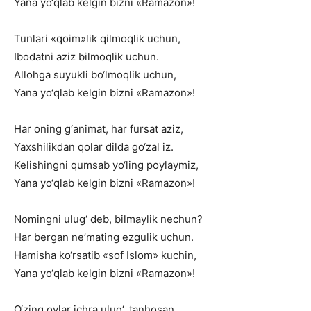
Yana
yo‘qlab
kelgin
bizni
«Ramazon»!
Tunlari
«qoim»lik
qilmoqlik
uchun,
Ibodatni
aziz
bilmoqlik
uchun.
Allohga
suyukli
bo‘lmoqlik
uchun,
Yana
yo‘qlab
kelgin
bizni
«Ramazon»!
Har
oning
g‘animat,
har
fursat
aziz,
Yaxshilikdan
qolar
dilda
go‘zal
iz.
Kelishingni
qumsab
yo‘ling
poylaymiz,
Yana
yo‘qlab
kelgin
bizni
«Ramazon»!
Nomingni
ulug‘
deb,
bilmaylik
nechun?
Har
bergan
ne’mating
ezgulik
uchun.
Hamisha
ko‘rsatib
«sof
Islom»
kuchin,
Yana
yo‘qlab
kelgin
bizni
«Ramazon»!
O‘zing
oylar
ichra
ulug‘,
tanhosan,