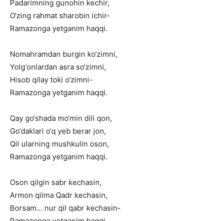
Padarimning
gunohin
kechir,
O‘zing
rahmat
sharobin
ichir-
Ramazonga
yetganim
haqqi.
Nomahramdan
burgin
ko‘zimni,
Yolg‘onlardan
asra
so‘zimni,
Hisob
qilay
toki
o‘zimni-
Ramazonga
yetganim
haqqi.
Qay
go‘shada
mo‘min
dili
qon,
Go‘daklari
o‘q
yeb
berar
jon,
Qil
ularning
mushkulin
oson,
Ramazonga
yetganim
haqqi.
Oson
qilgin
sabr
kechasin,
Armon
qilma
Qadr
kechasin,
Borsam…
nur
qil
qabr
kechasin-
Ramazonga
yetganim
haqqi.