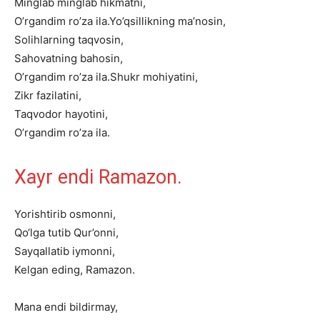
Minglab minglab hikmatni,
O’rgandim ro’za ila.Yo’qsillikning ma’nosin,
Solihlarning taqvosin,
Sahovatning bahosin,
O’rgandim ro’za ila.Shukr mohiyatini,
Zikr fazilatini,
Taqvodor hayotini,
O’rgandim ro’za ila.
Xayr
e
ndi
Ramazon.
Yorishtirib
osmonni,
Qo‘lga
tutib
Qur’onni,
Sayqallatib
iymonni,
Kelgan
eding,
Ramazon.
Mana
endi
bildirmay,