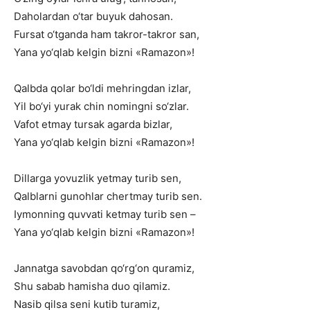
Daholardan
o‘tar
buyuk
dahosan.
Fursat
o‘tganda
ham
takror-takror
san,
Yana
yo‘qlab
kelgin
bizni
«Ramazon»!
Qalbda
qolar
bo‘ldi
mehringdan
izlar,
Yil
bo‘yi
yurak
chin
nomingni
so‘zlar.
Vafot
etmay
tursak
agarda
bizlar,
Yana
yo‘qlab
kelgin
bizni
«Ramazon»!
Dillarga
yovuzlik
yetmay
turib
sen,
Qalblarni
gunohlar
chertmay
turib
sen.
Iymonning
quvvati
ketmay
turib
sen
–
Yana
yo‘qlab
kelgin
bizni
«Ramazon»!
Jannatga
savobdan
qo‘rg‘on
quramiz,
Shu
sabab
hamisha
duo
qilamiz.
Nasib
qilsa
seni
kutib
turamiz,