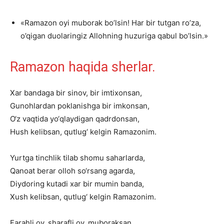
«Ramazon oyi muborak bo’lsin! Har bir tutgan ro’za,
o’qigan duolaringiz Allohning huzuriga qabul bo’lsin.»
Ramazon haqida sherlar.
Xar
bandaga
bir
sinov,
bir
imtixonsan,
Gunohlardan
poklanishga
bir
imkonsan,
O‘z
vaqtida
yo‘qlaydigan
qadrdonsan,
Hush
kelibsan,
qutlug‘
kelgin
Ramazonim.
Yurtga
tinchlik
tilab
shomu
saharlarda,
Qanoat
berar
olloh
so‘rsang
agarda,
Diydoring
kutadi
xar
bir
mumin
banda,
Xush
kelibsan,
qutlug‘
kelgin
Ramazonim.
Farahli
oy,
sharafli
oy,
muboraksan,