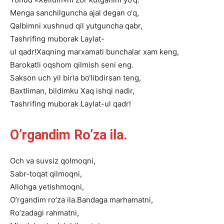
Menga
sanchilguncha
ajal
degan
o‘q,
Qalbimni
xushnud
qil
yutguncha
qabr,
Tashrifing
muborak
Laylat-
ul
qadr!
Xaqning
marxamati
bunchalar
xam
keng,
Barokatli
oqshom
qilmish
seni
eng.
Sakson
uch
yil
birla
bo‘libdirsan
teng,
Baxtliman,
bildimku
Xaq
ishqi
nadir,
Tashrifing
muborak
Laylat-ul
qadr!
O’rgandim Ro’za ila.
Och va suvsiz qolmoqni,
Sabr-toqat qilmoqni,
Allohga yetishmoqni,
O’rgandim ro’za ila.Bandaga marhamatni,
Ro’zadagi rahmatni,