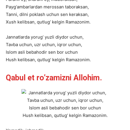
Payg‘ambarlardan
merossan
taboraksan,
Tanni,
dilni
poklash
uchun
sen
keraksan,
Xush
kelibsan,
qutlug‘
kelgin
Ramazonim.
Jannatlarda
yorug‘
yuzli
diydor
uchun,
Tavba
uchun,
uzr
uchun,
iqror
uchun,
Islom
asli
bebahodir
sen
bor
uchun
Hush
kelibsan,
qutlug‘
kelgin
Ramazonim.
Qabul et ro’zamizni Allohim.