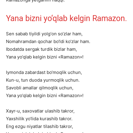
Yana
bizni
yo‘qlab
kelgin
Ramazon.
Sen
sabab
tiyildi
yolg‘on
so‘zlar
ham,
Nomahramdan
qochar
bo‘ldi
ko‘zlar
ham.
Ibodatda
sergak
turdik
bizlar
ham,
Yana
yo‘qlab
kelgin
bizni
«Ramazon»!
Iymonda
zabardast
bo‘moqlik
uchun,
Kun-u,
tun
duoda
yurmoqlik
uchun.
Savobli
amallar
qilmoqlik
uchun,
Yana
yo‘qlab
kelgin
bizni
«Ramazon»!
Xayr-u,
saxovatlar
ulashib
takror,
Yaxshilik
yo‘lida
kurashib
takror.
Eng
ezgu
niyatlar
tilashib
takror,