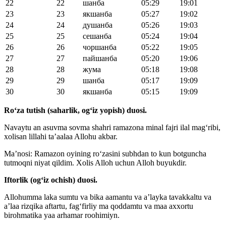
22
22
шанба
05:29
19:01
23
23
якшанба
05:27
19:02
24
24
душанба
05:26
19:03
25
25
сешанба
05:24
19:04
26
26
чоршанба
05:22
19:05
27
27
пайшанба
05:20
19:06
28
28
жума
05:18
19:08
29
29
шанба
05:17
19:09
30
30
якшанба
05:15
19:09
Roʻza tutish (saharlik, ogʻiz yopish) duosi.
Navaytu an asuvma sovma shahri ramazona minal fajri ilal magʻribi,
xolisan lillahi taʼaalaa Allohu akbar.
Maʼnosi: Ramazon oyining roʻzasini subhdan to kun botguncha
tutmoqni niyat qildim. Xolis Alloh uchun Alloh buyukdir.
Iftorlik (ogʻiz ochish) duosi.
Allohumma laka sumtu va bika aamantu va aʼlayka tavakkaltu va
aʼlaa rizqika aftartu, fagʻfirliy ma qoddamtu va maa axxortu
birohmatika yaa arhamar roohimiyn.