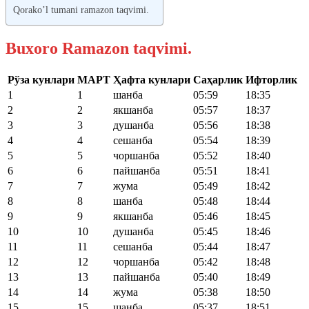
Qorako’l tumani ramazon taqvimi.
Buxoro Ramazon taqvimi.
Рўза кунлари
МАРТ
Ҳафта кунлари
Саҳарлик
Ифторлик
1
1
шанба
05:59
18:35
2
2
якшанба
05:57
18:37
3
3
душанба
05:56
18:38
4
4
сешанба
05:54
18:39
5
5
чоршанба
05:52
18:40
6
6
пайшанба
05:51
18:41
7
7
жума
05:49
18:42
8
8
шанба
05:48
18:44
9
9
якшанба
05:46
18:45
10
10
душанба
05:45
18:46
11
11
сешанба
05:44
18:47
12
12
чоршанба
05:42
18:48
13
13
пайшанба
05:40
18:49
14
14
жума
05:38
18:50
15
15
шанба
05:37
18:51