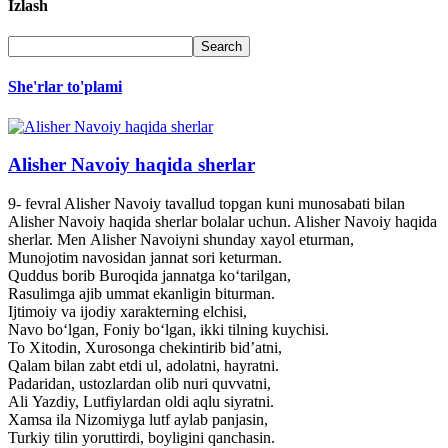
Izlash
She'rlar to'plami
Alisher Navoiy haqida sherlar
9- fevral Alisher Navoiy tavallud topgan kuni munosabati bilan
Alisher Navoiy haqida sherlar bolalar uchun. Alisher Navoiy haqida
sherlar. Men Alisher Navoiyni shunday xayol eturman,
Munojotim navosidan jannat sori keturman.
Quddus borib Buroqida jannatga ko‘tarilgan,
Rasulimga ajib ummat ekanligin biturman.
Ijtimoiy va ijodiy xarakterning elchisi,
Navo bo‘lgan, Foniy bo‘lgan, ikki tilning kuychisi.
To Xitodin, Xurosonga chekintirib bid’atni,
Qalam bilan zabt etdi ul, adolatni, hayratni.
Padaridan, ustozlardan olib nuri quvvatni,
Ali Yazdiy, Lutfiylardan oldi aqlu siyratni.
Xamsa ila Nizomiyga lutf aylab panjasin,
Turkiy tilin yoruttirdi, boyligini qanchasin.