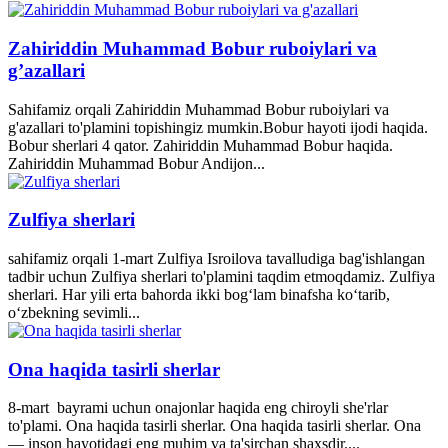
Zahiriddin Muhammad Bobur ruboiylari va
g’azallari
Sahifamiz orqali Zahiriddin Muhammad Bobur ruboiylari va
g'azallari to'plamini topishingiz mumkin.Bobur hayoti ijodi haqida.
Bobur sherlari 4 qator. Zahiriddin Muhammad Bobur haqida.
Zahiriddin Muhammad Bobur Andijon...
Zulfiya sherlari
sahifamiz orqali 1-mart Zulfiya Isroilova tavalludiga bag'ishlangan
tadbir uchun Zulfiya sherlari to'plamini taqdim etmoqdamiz. Zulfiya
sherlari. Har yili erta bahorda ikki bogʻlam binafsha koʻtarib,
oʻzbekning sevimli...
Ona haqida tasirli sherlar
8-mart bayrami uchun onajonlar haqida eng chiroyli she'rlar
to'plami. Ona haqida tasirli sherlar. Ona haqida tasirli sherlar. Ona
— inson hayotidagi eng muhim va ta'sirchan shaxsdir....