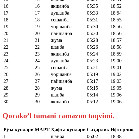
16
16
якшанба
05:35
18:52
17
17
душанба
05:33
18:54
18
18
сешанба
05:31
18:55
19
19
чоршанба
05:30
18:56
20
20
пайшанба
05:30
18:56
21
21
жума
05:28
18:57
22
22
шанба
05:26
18:58
23
23
якшанба
05:24
18:59
24
24
душанба
05:23
19:00
25
25
сешанба
05:21
19:01
26
26
чоршанба
05:19
19:02
27
27
пайшанба
05:17
19:03
28
28
жума
05:15
19:05
29
29
шанба
05:14
19:06
30
30
якшанба
05:12
19:06
Qorako’l tumani ramazon taqvimi.
Рўза кунлари
МАРТ
Ҳафта кунлари
Саҳарлик
Ифторлик
1
1
шанба
06:02
18:38