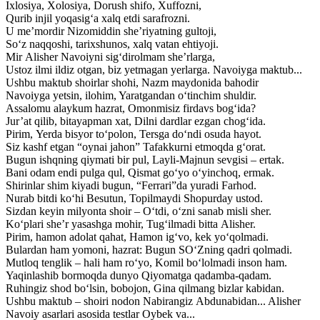
Ixlosiya, Xolosiya, Dorush shifo, Xuffozni,
Qurib injil yoqasig‘a xalq etdi sarafrozni.
U me’mordir Nizomiddin she’riyatning gultoji,
So‘z naqqoshi, tarixshunos, xalq vatan ehtiyoji.
Mir Alisher Navoiyni sig‘dirolmam she’rlarga,
Ustoz ilmi ildiz otgan, biz yetmagan yerlarga. Navoiyga maktub...
Ushbu maktub shoirlar shohi, Nazm maydonida bahodir
Navoiyga yetsin, ilohim, Yaratgandan o‘tinchim shuldir.
Assalomu alaykum hazrat, Omonmisiz firdavs bog‘ida?
Jur’at qilib, bitayapman xat, Dilni dardlar ezgan chog‘ida.
Pirim, Yerda bisyor to‘polon, Tersga do‘ndi osuda hayot.
Siz kashf etgan “oynai jahon” Tafakkurni etmoqda g‘orat.
Bugun ishqning qiymati bir pul, Layli-Majnun sevgisi – ertak.
Bani odam endi pulga qul, Qismat go‘yo o‘yinchoq, ermak.
Shirinlar shim kiyadi bugun, “Ferrari”da yuradi Farhod.
Nurab bitdi ko‘hi Besutun, Topilmaydi Shopurday ustod.
Sizdan keyin milyonta shoir – O‘tdi, o‘zni sanab misli sher.
Ko‘plari she’r yasashga mohir, Tug‘ilmadi bitta Alisher.
Pirim, hamon adolat qahat, Hamon ig‘vo, kek yo‘qolmadi.
Bulardan ham yomoni, hazrat: Bugun SO‘Zning qadri qolmadi.
Mutloq tenglik – hali ham ro‘yo, Komil bo‘lolmadi inson ham.
Yaqinlashib bormoqda dunyo Qiyomatga qadamba-qadam.
Ruhingiz shod bo‘lsin, bobojon, Gina qilmang bizlar kabidan.
Ushbu maktub – shoiri nodon Nabirangiz Abdunabidan... Alisher
Navoiy asarlari asosida testlar Oybek va...