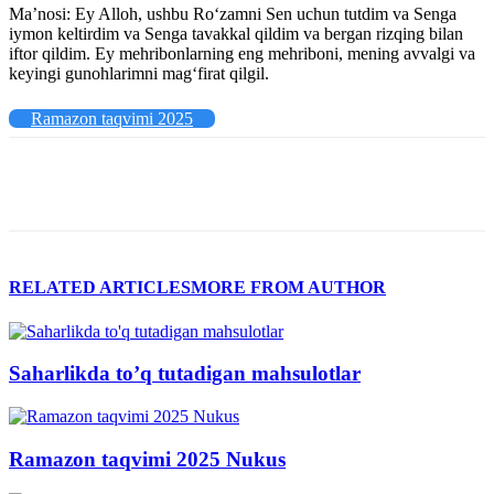
Maʼnosi: Ey Alloh, ushbu Roʻzamni Sen uchun tutdim va Senga
iymon keltirdim va Senga tavakkal qildim va bergan rizqing bilan
iftor qildim. Ey mehribonlarning eng mehriboni, mening avvalgi va
keyingi gunohlarimni magʻfirat qilgil.
Ramazon taqvimi 2025
RELATED ARTICLES
MORE FROM AUTHOR
Saharlikda to’q tutadigan mahsulotlar
Ramazon taqvimi 2025 Nukus