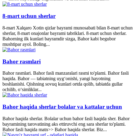
8-mart uchun sherlar
8-mart Xalqaro Xotin qizlar bayrami munosabati bilan 8-mart uchun
sherlar, 8-mart onajonlar bayrami tabriklari. 8-mart uchun sherlar.
Bahorning ilk kunlari bayramdir sizga, Bahor kabi begubor
mushtipar ayol. Boling...
Bahor rasmlari
Bahor rasmlari. Bahor fasli manzaralari rasmi to'plami. Bahor fasli
haqida. Bahor — tabiatning uyg‘onishi, yangi hayotning
boshlanishi. Qishning sovuq kunlari ortda qolib, tabiatda gullar
ochilib, o‘simliklar...
Bahor haqida sherlar bolalar va kattalar uchun
Bahor haqida sherlar. Bolalar uchun bahor fasli haqida sher. Bahor
bayramining tarovatining aks ettiruvchi eng sara sherlar to'plami.
Bahor fasli haqida matn>> Bahor haqida sherlar. Biz...