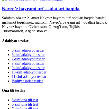
Navro’z bayrami urf – odatlari haqida
Sahifamizda siz 21-mart Navro'z bayrami urf odatlari haqida batafsil
ma'lumot topishingiz mumkin. Navro'z bayrami urf - odatlari haqida.
Navro'z bayrami O'zbekiston, Qozog'iston, Tojikiston,
Turkmaniston, Afg'oniston va...
Adabiyot testlar
5-sinf adabiyot testlar
6-sinf adabiyot testlar
7-sinf adabiyot testlar
8-sinf adabiyot testlar
9-sinf adabiyot testlar
10-sinf adabiyot testlar
11-sinf adabiyot testlar
Badiiy asarlar testlar
Ona tili testlar
5-sinf ona tili test
6-sinf ona tili test
7-sinf ona tili test