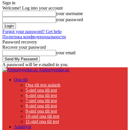
Sign in
Welcome! Log into your account
your username
your password
Forgot your password? Get help
Политика конфиденциальности
Password recovery
Recover your password
your email
A password will be e-mailed to you.
Abituriyentlar.uz
Ona tili
Ona tili test aralash
5-sinf ona tili test
6-sinf ona tili test
7-sinf ona tili test
8-sinf ona tili test
9-sinf ona tili test
10-sinf ona tili test
11-sinf ona tili test
Adabiyot