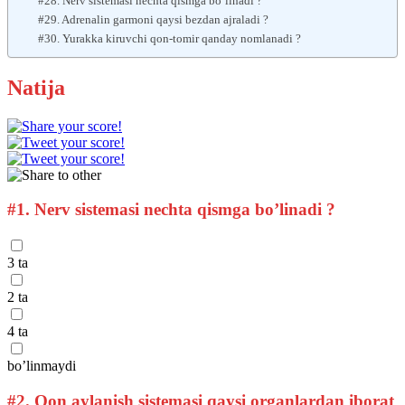
#28. Nerv sistemasi nechta qismga bo’linadi ?
#29. Adrenalin garmoni qaysi bezdan ajraladi ?
#30. Yurakka kiruvchi qon-tomir qanday nomlanadi ?
Natija
#1.
Nerv sistemasi nechta qismga bo’linadi ?
3 ta
2 ta
4 ta
bo’linmaydi
#2.
Qon aylanish sistemasi qaysi organlardan iborat