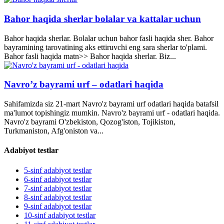
Bahor haqida sherlar bolalar va kattalar uchun
Bahor haqida sherlar. Bolalar uchun bahor fasli haqida sher. Bahor
bayramining tarovatining aks ettiruvchi eng sara sherlar to'plami.
Bahor fasli haqida matn>> Bahor haqida sherlar. Biz...
Navro’z bayrami urf – odatlari haqida
Sahifamizda siz 21-mart Navro'z bayrami urf odatlari haqida batafsil
ma'lumot topishingiz mumkin. Navro'z bayrami urf - odatlari haqida.
Navro'z bayrami O'zbekiston, Qozog'iston, Tojikiston,
Turkmaniston, Afg'oniston va...
Adabiyot testlar
5-sinf adabiyot testlar
6-sinf adabiyot testlar
7-sinf adabiyot testlar
8-sinf adabiyot testlar
9-sinf adabiyot testlar
10-sinf adabiyot testlar