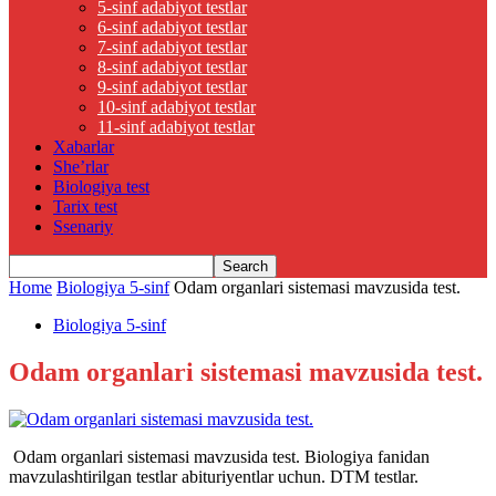
5-sinf adabiyot testlar
6-sinf adabiyot testlar
7-sinf adabiyot testlar
8-sinf adabiyot testlar
9-sinf adabiyot testlar
10-sinf adabiyot testlar
11-sinf adabiyot testlar
Xabarlar
She’rlar
Biologiya test
Tarix test
Ssenariy
Home
Biologiya 5-sinf
Odam organlari sistemasi mavzusida test.
Biologiya 5-sinf
Odam organlari sistemasi mavzusida test.
Odam organlari sistemasi mavzusida test. Biologiya fanidan
mavzulashtirilgan testlar abituriyentlar uchun. DTM testlar.