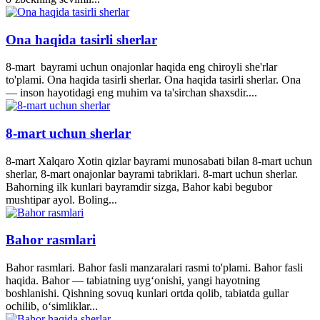
Ona haqida tasirli sherlar
8-mart bayrami uchun onajonlar haqida eng chiroyli she'rlar
to'plami. Ona haqida tasirli sherlar. Ona haqida tasirli sherlar. Ona
— inson hayotidagi eng muhim va ta'sirchan shaxsdir....
8-mart uchun sherlar
8-mart Xalqaro Xotin qizlar bayrami munosabati bilan 8-mart uchun
sherlar, 8-mart onajonlar bayrami tabriklari. 8-mart uchun sherlar.
Bahorning ilk kunlari bayramdir sizga, Bahor kabi begubor
mushtipar ayol. Boling...
Bahor rasmlari
Bahor rasmlari. Bahor fasli manzaralari rasmi to'plami. Bahor fasli
haqida. Bahor — tabiatning uyg‘onishi, yangi hayotning
boshlanishi. Qishning sovuq kunlari ortda qolib, tabiatda gullar
ochilib, o‘simliklar...