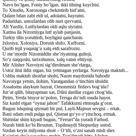
Navo bo‘lgan, Foniy bo‘lgan, ikki tilning kuychisi.
To Xitodin, Xurosonga chekintirib bid’atni,
Qalam bilan zabt etdi ul, adolatni, hayratni.
Padaridan, ustozlardan olib nuri quvvatni,
Ali Yazdiy, Lutfiylardan oldi aqlu siyratni.
Xamsa ila Nizomiyga lutf aylab panjasin,
Turkiy tilin yoruttirdi, boyligini qanchasin.
Ixlosiya, Xolosiya, Dorush shifo, Xuffozni,
Qurib injil yoqasig‘a xalq etdi sarafrozni.
U me’mordir Nizomiddin she’riyatning gultoji,
So‘z naqqoshi, tarixshunos, xalq vatan ehtiyoji.
Mir Alisher Navoiyni sig‘dirolmam she’rlarga,
Ustoz ilmi ildiz otgan, biz yetmagan yerlarga. Navoiyga maktub...
Ushbu maktub shoirlar shohi, Nazm maydonida bahodir
Navoiyga yetsin, ilohim, Yaratgandan o‘tinchim shuldir.
Assalomu alaykum hazrat, Omonmisiz firdavs bog‘ida?
Jur’at qilib, bitayapman xat, Dilni dardlar ezgan chog‘ida.
Pirim, Yerda bisyor to‘polon, Tersga do‘ndi osuda hayot.
Siz kashf etgan “oynai jahon” Tafakkurni etmoqda g‘orat.
Bugun ishqning qiymati bir pul, Layli-Majnun sevgisi – ertak.
Bani odam endi pulga qul, Qismat go‘yo o‘yinchoq, ermak.
Shirinlar shim kiyadi bugun, “Ferrari”da yuradi Farhod.
Nurab bitdi ko‘hi Besutun, Topilmaydi Shopurday ustod.
Sizdan keyin milyonta shoir – O‘tdi, o‘zni sanab misli sher.
Ko‘plari she’r yasashga mohir, Tug‘ilmadi bitta Alisher.