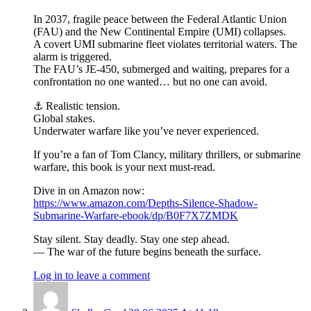
In 2037, fragile peace between the Federal Atlantic Union
(FAU) and the New Continental Empire (UMI) collapses.
A covert UMI submarine fleet violates territorial waters. The
alarm is triggered.
The FAU’s JE-450, submerged and waiting, prepares for a
confrontation no one wanted… but no one can avoid.
⚓ Realistic tension.
Global stakes.
Underwater warfare like you’ve never experienced.
If you’re a fan of Tom Clancy, military thrillers, or submarine
warfare, this book is your next must-read.
Dive in on Amazon now:
https://www.amazon.com/Depths-Silence-Shadow-
Submarine-Warfare-ebook/dp/B0F7X7ZMDK
Stay silent. Stay deadly. Stay one step ahead.
— The war of the future begins beneath the surface.
Log in to leave a comment