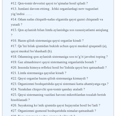
#12. Qon-tomir devorini qaysi to’qimalar hosil qiladi ?
#13. Jumlani davom ettirng . Ichki organlardagi nerv tugunlari
yig’indisi ……
#14. Odam nafas chiqarib-nafas olganida qaysi gazni chiqaradi va
yutadi ?
#15. Qon aylanish bilan limfa aylanishga xos xususiyatlarni aniqlang
?
#16. Hazm qilish sistemasiga qaysi organlar kiradi ?
#17. Qo’lni bilak qismidan bukish uchun qaysi muskul qisqaradi (a),
qaysi muskul bo’shashadi (b).
#18. Odamning qon aylanish sistemasiga xos to’g’ri javobni toping ?
#19. Gaz almashinuvi qaysi sistemaning organlarida boradi ?
#20. Insonda himoya refleksi hosil bo’lishida qaysi bez qatnashadi ?
#21. Limfa sistemasiga qaysilar kiradi ?
#22. Qaysi organlar hazm qilish sistemasiga kirmaydi ?
#23. Organizmni boshqarishda qaysi sistemasi katta ahamiyatga ega ?
#24. Yurakdan chiquvchi qon-tomir qanday ataladi ?
#25. Qaysi sistemaning vazifasi havoni mikroblardan tozalab berish
hisoblanadi ?
#26. Suyakning ko’mik qismida qaysi hujayralar hosil bo’ladi ?
#27. Organizmni gumoral boshqarishda nimalar qatnashadi ?