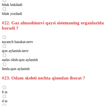
bilak bukiladi
bilak yoziladi
#22.
Gaz almashinuvi qaysi sistemaning organlarida
boradi ?
tayanch harakat-nerv
qon aylanish-nerv
nafas olish-qon aylanish
limfa-qon aylanish
#23.
Odam skeleti nechta qismdan iborat ?
6 ta
4 ta