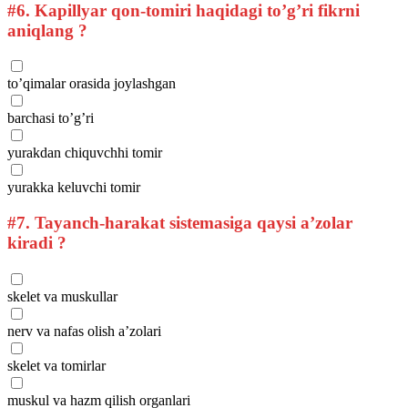
#6.
Kapillyar qon-tomiri haqidagi to’g’ri fikrni
aniqlang ?
to’qimalar orasida joylashgan
barchasi to’g’ri
yurakdan chiquvchhi tomir
yurakka keluvchi tomir
#7.
Tayanch-harakat sistemasiga qaysi a’zolar
kiradi ?
skelet va muskullar
nerv va nafas olish a’zolari
skelet va tomirlar
muskul va hazm qilish organlari