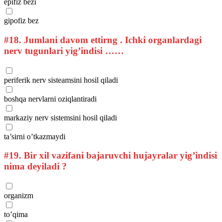
epifiz bezi
gipofiz bez
#18.
Jumlani davom ettirng . Ichki organlardagi
nerv tugunlari yig’indisi ……
periferik nerv sisteamsini hosil qiladi
boshqa nervlarni oziqlantiradi
markaziy nerv sistemsini hosil qiladi
ta’sirni o’tkazmaydi
#19.
Bir xil vazifani bajaruvchi hujayralar yig’indisi
nima deyiladi ?
organizm
to’qima