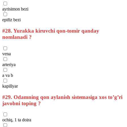
ayrisimon bezi
epifiz bezi
#28.
Yurakka kiruvchi qon-tomir qanday
nomlanadi ?
vena
arteriya
a va b
kapillyar
#29.
Odamning qon aylanish sistemasiga xos to’g’ri
javobni toping ?
ochiq, 1 ta doira