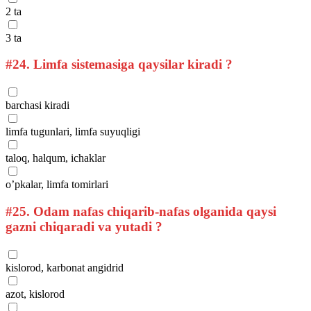
2 ta
3 ta
#24.
Limfa sistemasiga qaysilar kiradi ?
barchasi kiradi
limfa tugunlari, limfa suyuqligi
taloq, halqum, ichaklar
o’pkalar, limfa tomirlari
#25.
Odam nafas chiqarib-nafas olganida qaysi
gazni chiqaradi va yutadi ?
kislorod, karbonat angidrid
azot, kislorod