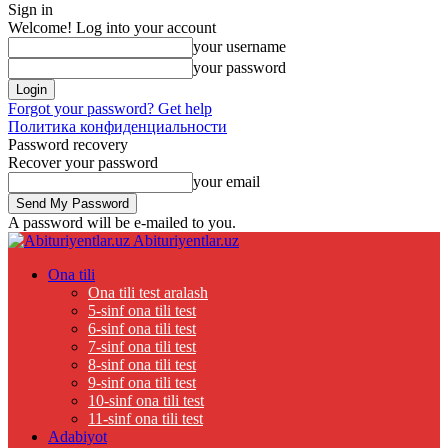
Sign in
Welcome! Log into your account
your username
your password
Forgot your password? Get help
Политика конфиденциальности
Password recovery
Recover your password
your email
A password will be e-mailed to you.
Abituriyentlar.uz
Ona tili
Ona tili test aralash
5-sinf ona tili test
6-sinf ona tili test
7-sinf ona tili test
8-sinf ona tili test
9-sinf ona tili test
10-sinf ona tili test
11-sinf ona tili test
Adabiyot