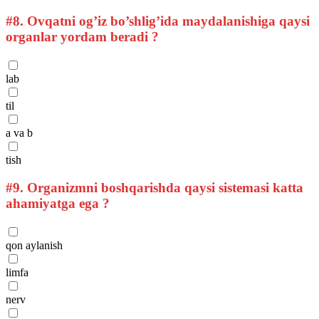
#8.
Ovqatni og’iz bo’shlig’ida maydalanishiga qaysi
organlar yordam beradi ?
lab
til
a va b
tish
#9.
Organizmni boshqarishda qaysi sistemasi katta
ahamiyatga ega ?
qon aylanish
limfa
nerv