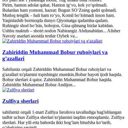
Pirim, hamon adolat qahat, Hamon ig‘vo, kek yo‘qolmadi.
Bulardan ham yomoni, hazrat: Bugun SO‘Zning qadri qolmadi.
Mutloq tenglik – hali ham ro‘yo, Komil bo‘lolmadi inson ham.
Yaqinlashib bormoqda dunyo Qiyomatga qadamba-qadam.
Ruhingiz shod bo‘lsin, bobojon, Gina qilmang bizlar kabidan.
Ushbu maktub – shoiri nodon Nabirangiz Abdunabidan... Alisher
Navoiy asarlari asosida testlar Oybek va...
Zahiriddin Muhammad Bobur ruboiylari va
g’azallari
Sahifamiz orqali Zahiriddin Muhammad Bobur ruboiylari va
g'azallari to'plamini topishingiz mumkin.Bobur hayoti ijodi haqida.
Bobur sherlari 4 qator. Zahiriddin Muhammad Bobur haqida.
Zahiriddin Muhammad Bobur Andijon...
Zulfiya sherlari
sahifamiz orqali 1-mart Zulfiya Isroilova tavalludiga bag'ishlangan
tadbir uchun Zulfiya sherlari to'plamini taqdim etmoqdamiz. Zulfiya
sherlari. Har yili erta bahorda ikki bogʻlam binafsha koʻtarib,
oʻzbekning sevimli...