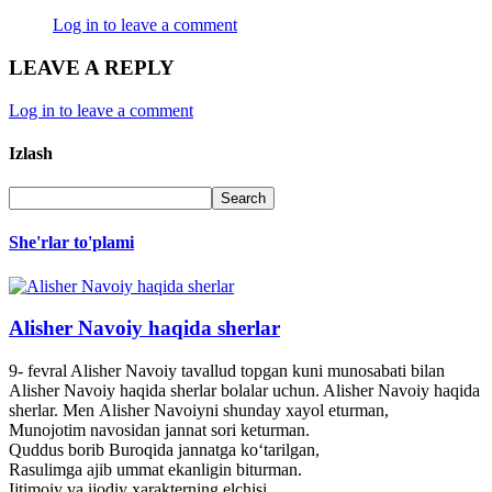
Log in to leave a comment
LEAVE A REPLY
Log in to leave a comment
Izlash
She'rlar to'plami
Alisher Navoiy haqida sherlar
9- fevral Alisher Navoiy tavallud topgan kuni munosabati bilan
Alisher Navoiy haqida sherlar bolalar uchun. Alisher Navoiy haqida
sherlar. Men Alisher Navoiyni shunday xayol eturman,
Munojotim navosidan jannat sori keturman.
Quddus borib Buroqida jannatga ko‘tarilgan,
Rasulimga ajib ummat ekanligin biturman.
Ijtimoiy va ijodiy xarakterning elchisi,