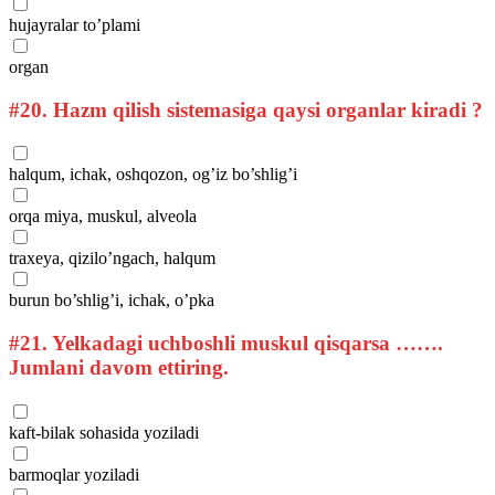
hujayralar to’plami
organ
#20.
Hazm qilish sistemasiga qaysi organlar kiradi ?
halqum, ichak, oshqozon, og’iz bo’shlig’i
orqa miya, muskul, alveola
traxeya, qizilo’ngach, halqum
burun bo’shlig’i, ichak, o’pka
#21.
Yelkadagi uchboshli muskul qisqarsa …….
Jumlani davom ettiring.
kaft-bilak sohasida yoziladi
barmoqlar yoziladi