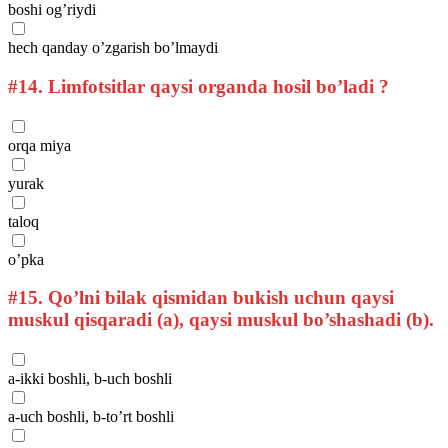
boshi og’riydi
hech qanday o’zgarish bo’lmaydi
#14.
Limfotsitlar qaysi organda hosil bo’ladi ?
orqa miya
yurak
taloq
o’pka
#15.
Qo’lni bilak qismidan bukish uchun qaysi
muskul qisqaradi (a), qaysi muskul bo’shashadi (b).
a-ikki boshli, b-uch boshli
a-uch boshli, b-to’rt boshli