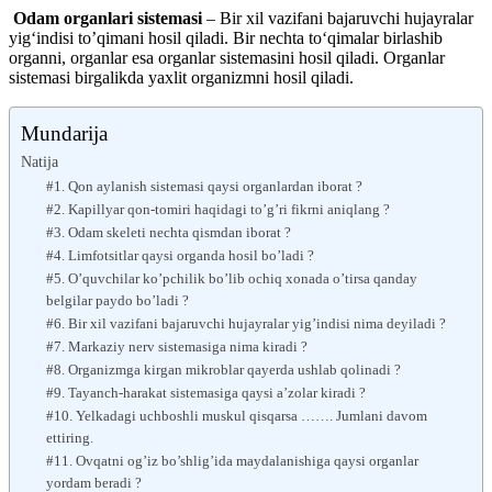
Odam organlari sistemasi
– Bir xil vazifani bajaruvchi hujayralar
yig‘indisi to’qimani hosil qiladi. Bir nechta to‘qimalar birlashib
organni, organlar esa organlar sistemasini hosil qiladi. Organlar
sistemasi birgalikda yaxlit organizmni hosil qiladi.
Mundarija
Natija
#1. Qon aylanish sistemasi qaysi organlardan iborat ?
#2. Kapillyar qon-tomiri haqidagi to’g’ri fikrni aniqlang ?
#3. Odam skeleti nechta qismdan iborat ?
#4. Limfotsitlar qaysi organda hosil bo’ladi ?
#5. O’quvchilar ko’pchilik bo’lib ochiq xonada o’tirsa qanday
belgilar paydo bo’ladi ?
#6. Bir xil vazifani bajaruvchi hujayralar yig’indisi nima deyiladi ?
#7. Markaziy nerv sistemasiga nima kiradi ?
#8. Organizmga kirgan mikroblar qayerda ushlab qolinadi ?
#9. Tayanch-harakat sistemasiga qaysi a’zolar kiradi ?
#10. Yelkadagi uchboshli muskul qisqarsa ……. Jumlani davom
ettiring.
#11. Ovqatni og’iz bo’shlig’ida maydalanishiga qaysi organlar
yordam beradi ?