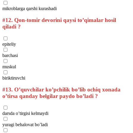
mikroblarga qarshi kurashadi
#12.
Qon-tomir devorini qaysi to’qimalar hosil
qiladi ?
epiteliy
barchasi
muskul
biriktiruvchi
#13.
O’quvchilar ko’pchilik bo’lib ochiq xonada
o’tirsa qanday belgilar paydo bo’ladi ?
darsda o’tirgisi kelmaydi
yuragi behalovat bo’ladi