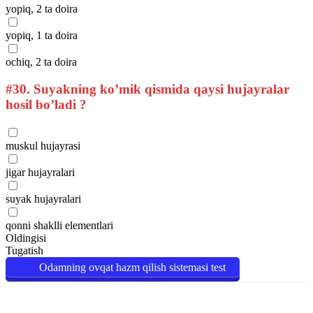
yopiq, 2 ta doira
yopiq, 1 ta doira
ochiq, 2 ta doira
#30.
Suyakning ko’mik qismida qaysi hujayralar
hosil bo’ladi ?
muskul hujayrasi
jigar hujayralari
suyak hujayralari
qonni shaklli elementlari
Oldingisi
Tugatish
Odamning ovqat hazm qilish sistemasi test