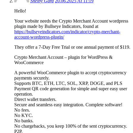
Shelby Gard
20.06.2025 At 11:19
Hello!
Your website needs the Crypto Merchant Account wordpress
plugin made by Bullseye Indicators, found at
https://bullseyeindicators.com/indicator/crypto-merchant-
account-wordpress-plugin/
They offer a 7-Day Free Trial or one annual payment of $119.
Crypto Merchant Account – plugin for WordPress &
WooCommerce
A powerful WooCommerce plugin to accept cryptocurrency
payments securely.
Supports BTC, ETH, LTC, SOL, XRP, DOGE, and PLS
Payment QR code generation for simple and super easy user
operation.
Direct wallet transfers.
Secure and seamless easy integration. Complete software!
No fees.
No KYC.
No banks.
No chargebacks, you keep 100% of the sent cryptocurrency.
P2P.