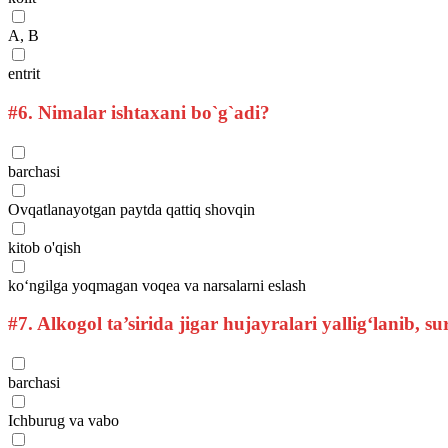
A, B
entrit
#6.
Nimalar ishtaxani bo`g`adi?
barchasi
Ovqatlanayotgan paytda qattiq shovqin
kitob o'qish
ko‘ngilga yoqmagan voqea va narsalarni eslash
#7.
Alkogol ta’sirida jigar hujayralari yallig‘lanib, s
barchasi
Ichburug va vabo