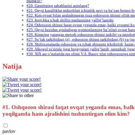
mumkin?
#20. Gastritning sabablarini aniqlang?
#21. Qaysi kasalliklar mikroblari ichimlik suvi va ba’zan bemor 
#22. Kim ovqat bilan aralashmagan toza oshqozon shirasi olish me
#23. Ingichka ichak shilliq pardasining yallig’lanishi
#24. Oshqozon shirasi faqat ovqat yeganda emas, balki ovqatni ko
#25. Qaysi bezidan ajraladigan gormonlarning ba’zilari ovqat hazm 
#26. Kimning yaratgan metodi oshqozon shirasi tarkibi va miqdori
#27. So‘lak tarkibidagi (a) , oshqozon shirasi tarkibidagi (b) va j
#28. Shifoxonalarda oshqozon va ichak shirasini tekshirish, hazm 
#29. Alkogol ta’sirida jigar hujayralari yallig‘lanib, surunkali jig
#30. XIX asr o’rtalarida rus olimi V.A. Basov itlar oshqozoniga nim
Natija
#1.
Oshqozon shirasi faqat ovqat yeganda emas, balki
yoqilganda ham ajralishini tushuntirgan olim kim?
pavlov