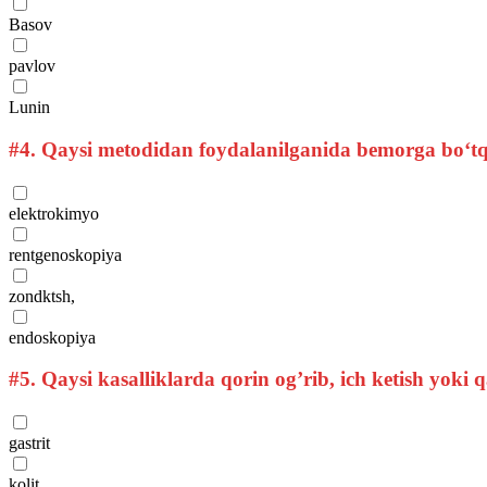
Basov
pavlov
Lunin
#4.
Qaysi metodidan foydalanilganida bemorga bo‘tqa
elektrokimyo
rentgenoskopiya
zondktsh,
endoskopiya
#5.
Qaysi kasalliklarda qorin og’rib, ich ketish yoki 
gastrit
kolit