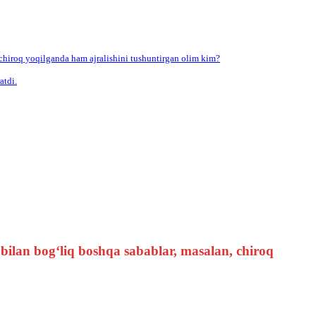
 chiroq yoqilganda ham ajralishini tushuntirgan olim kim?
atdi.
bilan bog‘liq boshqa sabablar, masalan, chiroq