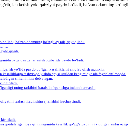
n og’rib, ich ketish yoki qabziyat paydo bo’ladi, ba’zan odamning ko’ngl
do bo’ladi, ba’zan odamning ko’ngli ay nib, qayt qiladi.
ilar……
paydo qiladi.
inganida ovqatdan zaharlanish oqibatida paydo bo‘ladi.
 chiqarish yo‘lida paydo bo’lgan kasalliklarni aniqlab olish mumkin.
gan kasalliklarga tashxis qo‘yishda qaysi usuldan keng miqyosda foydalanilmoqda.
raladigan shirani nima deb atagan.
 ichiriladi.
’lganligi uning tarkibini batafsil o‘rganishga imkon bermasdi.
yatini tezlashtiradi, shira ajralishini kuchaytiradi.
kiritiladi.
ena qoidalariga rioya qilinmaganida kasallik qo‘zg‘atuvchi mikroorganizmlar oziq-o