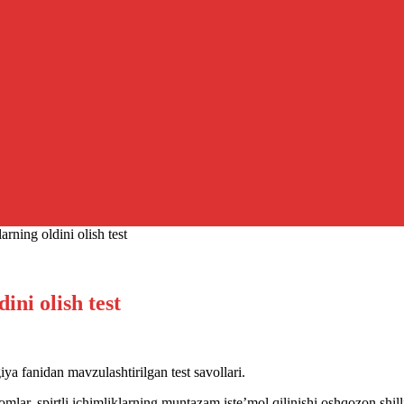
rning oldini olish test
ini olish test
iya fanidan mavzulashtirilgan test savollari.
aomlar, spirtli ichimliklarning muntazam iste’mol qilinishi oshqozon shill