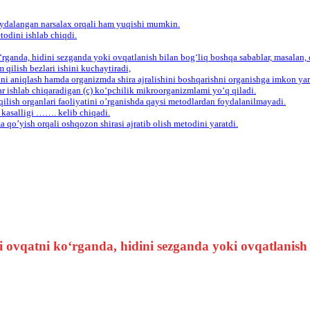
foydalangan narsalax orqali ham yuqishi mumkin.
todini ishlab chiqdi.
‘rganda, hidini sezganda yoki ovqatlanish bilan bog‘liq boshqa sabablar, masalan,
qilish bezlari ishini kuchaytiradi,
ni aniqlash hamda organizmda shira ajralishini boshqarishni organishga imkon yar
igar ishlab chiqaradigan (c) ko‘pchilik mikroorganizmlami yo‘q qiladi.
qilish organlari faoliyatini o’rganishda qaysi metodlardan foydalanilmayadi.
ar kasalligi ……. kelib chiqadi.
a qo’yish orqali oshqozon shirasi ajratib olish metodini yaratdi.
 ovqatni ko‘rganda, hidini sezganda yoki ovqatlanish 