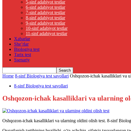
5-sinf adabiyot testlar
6-sinf adabiyot testlar
7-sinf adabiyot testlar
8-sinf adabiyot testlar
9-sinf adabiyot testlar
10-sinf adabiyot testlar
11-sinf adabiyot testlar
Xabarlar
She’rlar
Biologiya test
Tarix test
Ssenariy
Home
8-sinf Biologiya test savollari
Oshqozon-ichak kasalliklari va ula
8-sinf Biologiya test savollari
Oshqozon-ichak kasalliklari va ularning old
Oshqozon-ichak kasalliklari va ularning oldini olish test. 8-sinf Biolog
Ovqatlanish tartibining buzilishi, o‘ta achchiq, sifatsiz tayyorlangan t