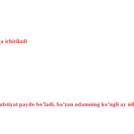
 ichiriladi
qabziyat paydo bo’ladi, ba’zan odamning ko’ngli ay nib