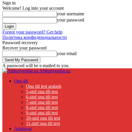
Sign in
Welcome! Log into your account
your username
your password
Forgot your password? Get help
Политика конфиденциальности
Password recovery
Recover your password
your email
A password will be e-mailed to you.
Abituriyentlar.uz
Ona tili
Ona tili test aralash
5-sinf ona tili test
6-sinf ona tili test
7-sinf ona tili test
8-sinf ona tili test
9-sinf ona tili test
10-sinf ona tili test
11-sinf ona tili test
Adabiyot