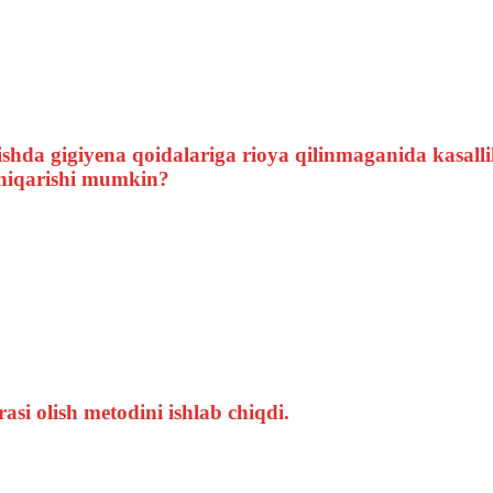
ishda gigiyena qoidalariga rioya qilinmaganida kasall
 chiqarishi mumkin?
si olish metodini ishlab chiqdi.