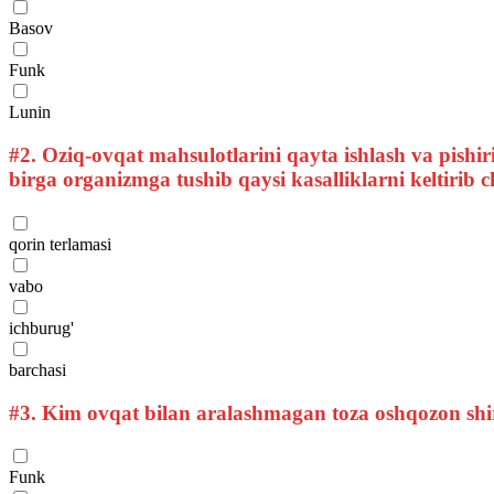
Basov
Funk
Lunin
#2.
Oziq-ovqat mahsulotlarini qayta ishlash va pishir
birga organizmga tushib qaysi kasalliklarni keltirib
qorin terlamasi
vabo
ichburug'
barchasi
#3.
Kim ovqat bilan aralashmagan toza oshqozon shira
Funk