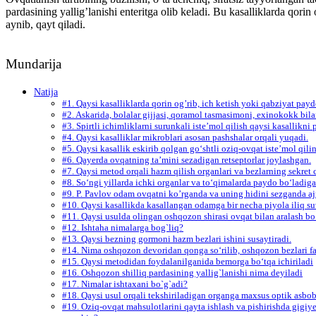
pardasining yallig’lanishi enteritga olib keladi. Bu kasalliklarda qori
aynib, qayt qiladi.
Mundarija
Natija
#1. Qaysi kasalliklarda qorin og’rib, ich ketish yoki qabziyat pay
#2. Askarida, bolalar gijjasi, qoramol tasmasimoni, exinokokk b
#3. Spirtli ichimliklarni surunkali iste’mol qilish qaysi kasallikni 
#4. Qaysi kasalliklar mikroblari asosan pashshalar orqali yuqadi.
#5. Qaysi kasallik eskirib qolgan go‘shtli oziq-ovqat iste’mol qil
#6. Qayerda ovqatning ta’mini sezadigan retseptorlar joylashgan.
#7. Qaysi metod orqali hazm qilish organlari va bezlarning sekret
#8. So‘ngi yillarda ichki organlar va to‘qimalarda paydo bo‘ladi
#9. P. Pavlov odam ovqatni ko’rganda va uning hidini sezganda aj
#10. Qaysi kasallikda kasallangan odamga bir necha piyola iliq suv
#11. Qaysi usulda olingan oshqozon shirasi ovqat bilan aralash bo
#12. Ishtaha nimalarga bog`liq?
#13. Qaysi bezning gormoni hazm bezlari ishini susaytiradi.
#14. Nima oshqozon devoridan qonga so‘rilib, oshqozon bezlari faoli
#15. Qaysi metodidan foydalanilganida bemorga bo‘tqa ichiriladi
#16. Oshqozon shilliq pardasining yallig`lanishi nima deyiladi
#17. Nimalar ishtaxani bo`g`adi?
#18. Qaysi usul orqali tekshiriladigan organga maxsus optik asbob 
#19. Oziq-ovqat mahsulotlarini qayta ishlash va pishirishda gigiy