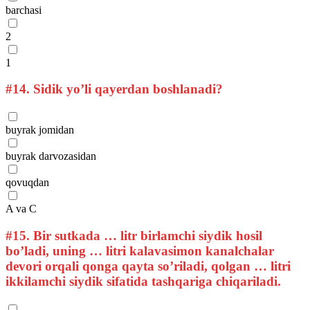
barchasi
2
1
#14.
Sidik yo’li qayerdan boshlanadi?
buyrak jomidan
buyrak darvozasidan
qovuqdan
A va C
#15.
Bir sutkada … litr birlamchi siydik hosil
bo’ladi, uning … litri kalavasimon kanalchalar
devori orqali qonga qayta so’riladi, qolgan … litri
ikkilamchi siydik sifatida tashqariga chiqariladi.