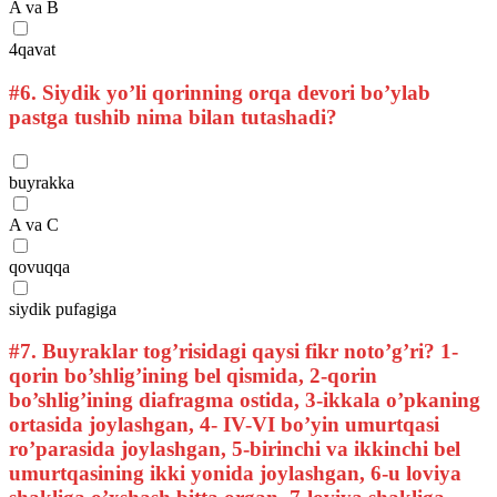
A va B
4qavat
#6.
Siydik yo’li qorinning orqa devori bo’ylab
pastga tushib nima bilan tutashadi?
buyrakka
A va C
qovuqqa
siydik pufagiga
#7.
Buyraklar tog’risidagi qaysi fikr noto’g’ri? 1-
qorin bo’shlig’ining bel qismida, 2-qorin
bo’shlig’ining diafragma ostida, 3-ikkala o’pkaning
ortasida joylashgan, 4- IV-VI bo’yin umurtqasi
ro’parasida joylashgan, 5-birinchi va ikkinchi bel
umurtqasining ikki yonida joylashgan, 6-u loviya