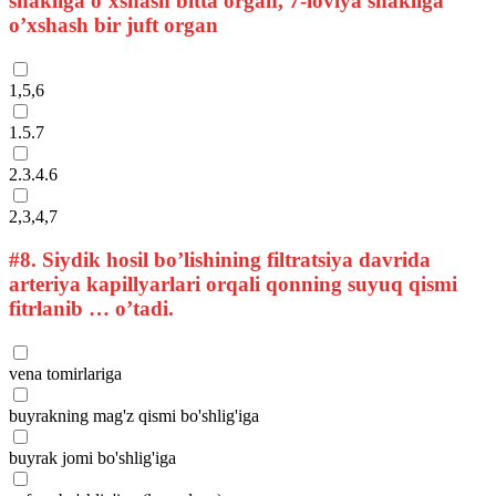
shakliga o’xshash bitta organ, 7-loviya shakliga
o’xshash bir juft organ
1,5,6
1.5.7
2.3.4.6
2,3,4,7
#8.
Siydik hosil bo’lishining filtratsiya davrida
arteriya kapillyarlari orqali qonning suyuq qismi
fitrlanib … o’tadi.
vena tomirlariga
buyrakning mag'z qismi bo'shlig'iga
buyrak jomi bo'shlig'iga