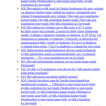
kamaytiradi 4)reabsorbsiya jarayonini pasaytirib, siydik
ajralishini ko’paytiradi
#18. Buyrakda siydik hosil bo’lishini boshqaruvchi nerv tolalari
va ularning funksiyasini juftlab ko’rsating. a)simpatik nerv
tolalari b)parasimpatik nerv tolalari 1)buyrak qon tomirlarini
kengaytiradi 2)siydik ajralishini kamaytiradi 3)buyrak qon
tomirlarini toraytiradi 4)siydik ajralishini ko’paytiradi
#19. Buyraklar tog’risidagi qaysi fikr noto’g’ri? 1-qorin
bo’shlig’ining bel qismida, 2-qorin bo’shlig’ining diafragma
ostida, 3-ikkala o’pkaning ortasida joylashgan, 4- IV-VI bo’yin
umurtqasi ro’parasida joylashgan, 5-birinchi va ikkinchi bel
umurtqasining ikki yonida joylashgan, 6-u loviya shakliga
o’xshash bitta organ, 7-loviya shakliga o’xshash bir juft organ
#20. Kalavasimon kanalchalarning devori orqali birlamchi
siydik tarkibidagi qand va aminokislotalar, suv va mineral
tuzlarning … % i vena tomirlariga qayta so’riladi.
#21. Buyrak nefronlarida qonning suyuq qismi nima orqali
filtrlanadi?
#22. Siydik yo’li qorinning orqa devori bo’ylab pastga tushib
nima bilan tutashadi?
#23. Buyrak necha qavatdan tashkil topgan?
#24. Gipofiz bezining orqa bo’lagida sintezlanadigan
antidiuretik gormoni … 1)filtratsiya jarayonini kuchytirib,
siydik ajralishini ko’paytiradi 2)reabsorbsiya jarayonini
kuchaytirib, siydik ajralishini kamaytiradi 3)filtratsiya
jarayonini susaytirib, siydik ajralishini kamaytiradi
4)reabsorbsiya jarayonini pasaytirib, siydik ajralishini
ko’paytiradi