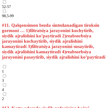
52-57
98,5-99
#11.
Qalqonsimon bezda sintezlanadigan tiroksin
gormoni … 1)filtratsiya jarayonini kuchytirib,
siydik ajralishini ko’paytiradi 2)reabsorbsiya
jarayonini kuchaytirib, siydik ajralishini
kamaytiradi 3)filtratsiya jarayonini susaytirib,
siydik ajralishini kamaytiradi 4)reabsorbsiya
jarayonini pasaytirib, siydik ajralishini ko’paytiradi
1
3
4
2