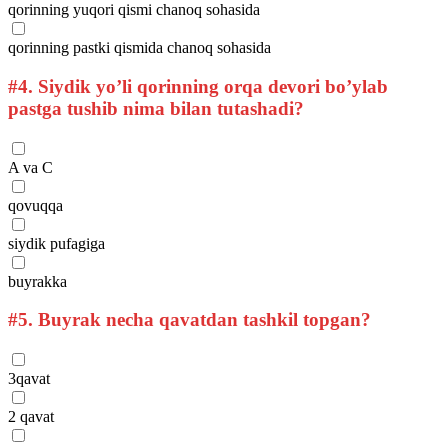
qorinning yuqori qismi chanoq sohasida
qorinning pastki qismida chanoq sohasida
#4.
Siydik yo’li qorinning orqa devori bo’ylab
pastga tushib nima bilan tutashadi?
A va C
qovuqqa
siydik pufagiga
buyrakka
#5.
Buyrak necha qavatdan tashkil topgan?
3qavat
2 qavat