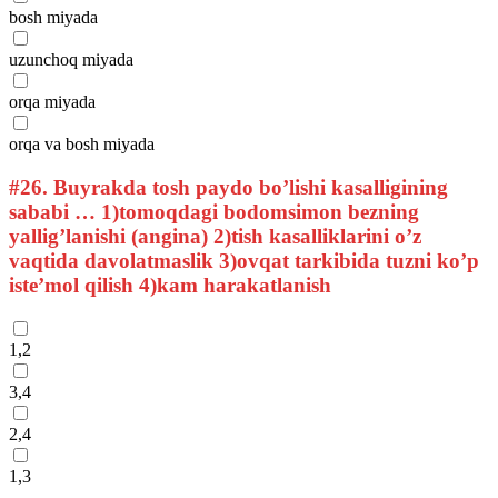
bosh miyada
uzunchoq miyada
orqa miyada
orqa va bosh miyada
#26.
Buyrakda tosh paydo bo’lishi kasalligining
sababi … 1)tomoqdagi bodomsimon bezning
yallig’lanishi (angina) 2)tish kasalliklarini o’z
vaqtida davolatmaslik 3)ovqat tarkibida tuzni ko’p
iste’mol qilish 4)kam harakatlanish
1,2
3,4
2,4
1,3