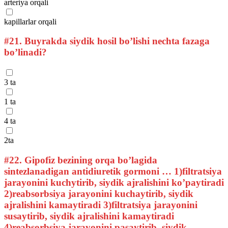
arteriya orqali
kapillarlar orqali
#21.
Buyrakda siydik hosil bo’lishi nechta fazaga
bo’linadi?
3 ta
1 ta
4 ta
2ta
#22.
Gipofiz bezining orqa bo’lagida
sintezlanadigan antidiuretik gormoni … 1)filtratsiya
jarayonini kuchytirib, siydik ajralishini ko’paytiradi
2)reabsorbsiya jarayonini kuchaytirib, siydik
ajralishini kamaytiradi 3)filtratsiya jarayonini
susaytirib, siydik ajralishini kamaytiradi
4)reabsorbsiya jarayonini pasaytirib, siydik