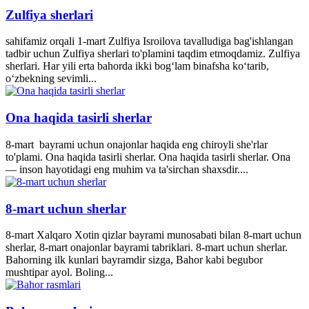
Zulfiya sherlari
sahifamiz orqali 1-mart Zulfiya Isroilova tavalludiga bag'ishlangan
tadbir uchun Zulfiya sherlari to'plamini taqdim etmoqdamiz. Zulfiya
sherlari. Har yili erta bahorda ikki bogʻlam binafsha koʻtarib,
oʻzbekning sevimli...
Ona haqida tasirli sherlar
8-mart bayrami uchun onajonlar haqida eng chiroyli she'rlar
to'plami. Ona haqida tasirli sherlar. Ona haqida tasirli sherlar. Ona
— inson hayotidagi eng muhim va ta'sirchan shaxsdir....
8-mart uchun sherlar
8-mart Xalqaro Xotin qizlar bayrami munosabati bilan 8-mart uchun
sherlar, 8-mart onajonlar bayrami tabriklari. 8-mart uchun sherlar.
Bahorning ilk kunlari bayramdir sizga, Bahor kabi begubor
mushtipar ayol. Boling...