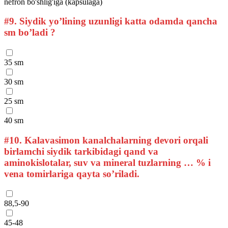
nefron bo'shlig'iga (kapsulaga)
#9.
Siydik yo’lining uzunligi katta odamda qancha
sm bo’ladi ?
35 sm
30 sm
25 sm
40 sm
#10.
Kalavasimon kanalchalarning devori orqali
birlamchi siydik tarkibidagi qand va
aminokislotalar, suv va mineral tuzlarning … % i
vena tomirlariga qayta so’riladi.
88,5-90
45-48