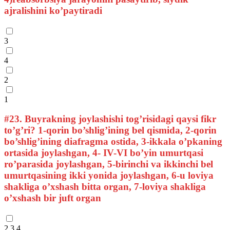
ajralishini ko’paytiradi
3
4
2
1
#23.
Buyrakning joylashishi tog’risidagi qaysi fikr
to’g’ri? 1-qorin bo’shlig’ining bel qismida, 2-qorin
bo’shlig’ining diafragma ostida, 3-ikkala o’pkaning
ortasida joylashgan, 4- IV-VI bo’yin umurtqasi
ro’parasida joylashgan, 5-birinchi va ikkinchi bel
umurtqasining ikki yonida joylashgan, 6-u loviya
shakliga o’xshash bitta organ, 7-loviya shakliga
o’xshash bir juft organ
2,3,4