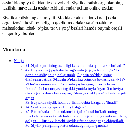
8-sinf biologiya fanidan test savollari. Siydik ajratish organlarining
tuzilishi mavzusida testlar. Abituriyentlar uchun online testlar.
Siydik ajratishning ahamiyati. Moddalar almashinuvi natijasida
organizmda hosil bo‘ladigan qoldiq moddalar va almashinuv
mahsulotlari ichak, o’pka, ter va yog‘ bezlari hamda buyrak orqali
chiqarib yuboriladi.
Mundarija
Natija
#1. Siydik yo’lining uzunligi katta odamda qancha sm bo’ladi ?
#2. Buyrakning joylashishi tog’risidagi qaysi fikr to’g’ri? 1-
qorin bo’shlig’ining bel qismida, 2-qorin bo’shlig’ining
diafragma ostida, 3-ikkala o’pkaning ortasida joylashgan, 4- IV-
VI bo’yin umurtqasi ro’parasida joylashgan, 5-birinchi va
ikkinchi bel umurtqasining ikki yonida joylashgan, 6-u loviya
shakliga o’xshash bitta organ, 7-loviya shakliga o’xshash bir juft
organ
#3. Buyrakda siydik hosil bo’lishi nechta fazaga bo’linadi?
#4. Siydik pufagi qayerda joylashgan?
#5. Bir sutkada … litr birlamchi siydik hosil bo’ladi, uning …
litri kalavasimon kanalchalar devori orqali qonga qayta so’riladi,
qolgan … litri ikkilamchi siydik sifatida tashqariga chiqariladi.
#6. Siydik pufagining katta odamdagi hajmi qancha?