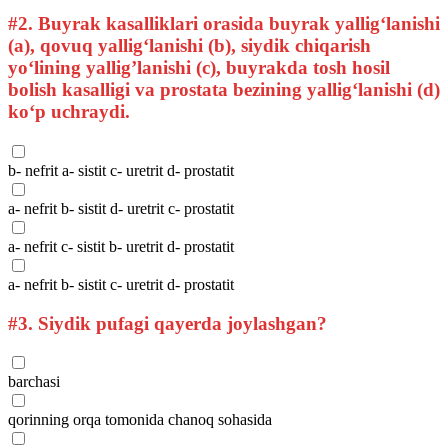
#2.
Buyrak kasalliklari orasida buyrak yallig‘lanishi
(a), qovuq yallig‘lanishi (b), siydik chiqarish
yo‘lining yallig’lanishi (c), buyrakda tosh hosil
bolish kasalligi va prostata bezining yallig‘lanishi (d)
ko‘p uchraydi.
b- nefrit a- sistit c- uretrit d- prostatit
a- nefrit b- sistit d- uretrit c- prostatit
a- nefrit c- sistit b- uretrit d- prostatit
a- nefrit b- sistit c- uretrit d- prostatit
#3.
Siydik pufagi qayerda joylashgan?
barchasi
qorinning orqa tomonida chanoq sohasida