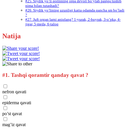
#25. Siydik yo’li qorinning orqa devori bo’ylab pastga tushib
nima bilan tutashadi?
#26. Siydik yo’lining uzunligi katta odamda qancha sm bo’ladi
?
#27. Juft organ larni aniqlang? 1-yurak, 2-buyrak, 3-o’pka, 4-
jigar, 5-meda, 6-taloq
Natija
#1.
Tashqi qoramtir qanday qavat ?
nefron qavati
epiderma qavati
po’st qavat
mag’iz qavat