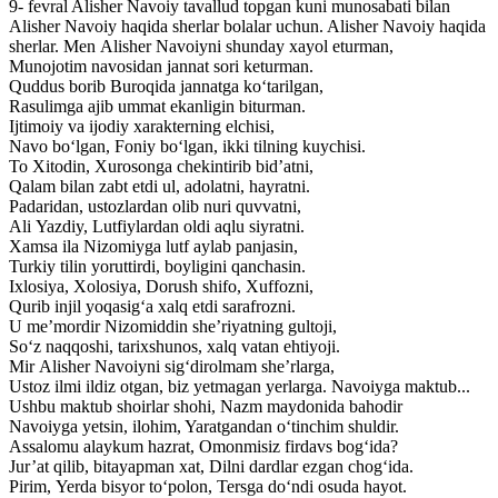
9- fevral Alisher Navoiy tavallud topgan kuni munosabati bilan
Alisher Navoiy haqida sherlar bolalar uchun. Alisher Navoiy haqida
sherlar. Men Alisher Navoiyni shunday xayol eturman,
Munojotim navosidan jannat sori keturman.
Quddus borib Buroqida jannatga ko‘tarilgan,
Rasulimga ajib ummat ekanligin biturman.
Ijtimoiy va ijodiy xarakterning elchisi,
Navo bo‘lgan, Foniy bo‘lgan, ikki tilning kuychisi.
To Xitodin, Xurosonga chekintirib bid’atni,
Qalam bilan zabt etdi ul, adolatni, hayratni.
Padaridan, ustozlardan olib nuri quvvatni,
Ali Yazdiy, Lutfiylardan oldi aqlu siyratni.
Xamsa ila Nizomiyga lutf aylab panjasin,
Turkiy tilin yoruttirdi, boyligini qanchasin.
Ixlosiya, Xolosiya, Dorush shifo, Xuffozni,
Qurib injil yoqasig‘a xalq etdi sarafrozni.
U me’mordir Nizomiddin she’riyatning gultoji,
So‘z naqqoshi, tarixshunos, xalq vatan ehtiyoji.
Mir Alisher Navoiyni sig‘dirolmam she’rlarga,
Ustoz ilmi ildiz otgan, biz yetmagan yerlarga. Navoiyga maktub...
Ushbu maktub shoirlar shohi, Nazm maydonida bahodir
Navoiyga yetsin, ilohim, Yaratgandan o‘tinchim shuldir.
Assalomu alaykum hazrat, Omonmisiz firdavs bog‘ida?
Jur’at qilib, bitayapman xat, Dilni dardlar ezgan chog‘ida.
Pirim, Yerda bisyor to‘polon, Tersga do‘ndi osuda hayot.