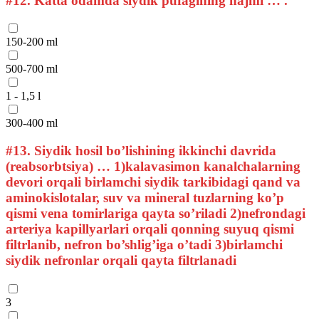
#12.
Katta odamda siydik pufagining hajmi … .
150-200 ml
500-700 ml
1 - 1,5 l
300-400 ml
#13.
Siydik hosil bo’lishining ikkinchi davrida
(reabsorbtsiya) … 1)kalavasimon kanalchalarning
devori orqali birlamchi siydik tarkibidagi qand va
aminokislotalar, suv va mineral tuzlarning ko’p
qismi vena tomirlariga qayta so’riladi 2)nefrondagi
arteriya kapillyarlari orqali qonning suyuq qismi
filtrlanib, nefron bo’shlig’iga o’tadi 3)birlamchi
siydik nefronlar orqali qayta filtrlanadi
3