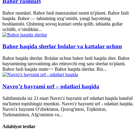
Bahor rasmlari
Bahor rasmlari. Bahor fasli manzaralari rasmi to'plami. Bahor fasli
haqida. Bahor — tabiatning uyg‘onishi, yangi hayotning
boshlanishi. Qishning sovuq kunlari ortda qolib, tabiatda gullar
ochilib, o‘simliklar...
Bahor haqida sherlar bolalar va kattalar uchun
Bahor haqida sherlar. Bolalar uchun bahor fasli haqida sher. Bahor
bayramining tarovatining aks ettiruvchi eng sara sherlar to'plami.
Bahor fasli haqida matn>> Bahor haqida sherlar. Biz...
Navro’z bayrami urf – odatlari haqida
Sahifamizda siz 21-mart Navro'z bayrami urf odatlari haqida batafsil
ma'lumot topishingiz mumkin. Navro'z bayrami urf - odatlari haqida.
Navro'z bayrami O'zbekiston, Qozog'iston, Tojikiston,
Turkmaniston, Afg'oniston va...
Adabiyot testlar