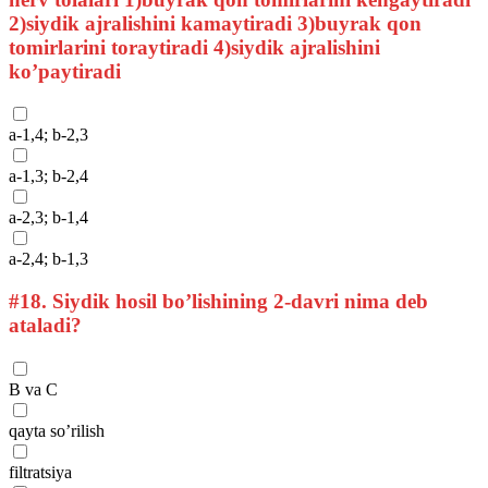
2)siydik ajralishini kamaytiradi 3)buyrak qon
tomirlarini toraytiradi 4)siydik ajralishini
ko’paytiradi
a-1,4; b-2,3
a-1,3; b-2,4
a-2,3; b-1,4
a-2,4; b-1,3
#18.
Siydik hosil bo’lishining 2-davri nima deb
ataladi?
B va C
qayta so’rilish
filtratsiya