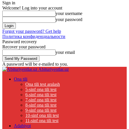
Sign in
Welcome! Log into your account
your username
your password
Forgot your password? Get help
Политика конфиденциальности
Password recovery
Recover your password
your email
A password will be e-mailed to you.
Abituriyentlar.uz
Ona tili
Ona tili test aralash
5-sinf ona tili test
6-sinf ona tili test
7-sinf ona tili test
8-sinf ona tili test
9-sinf ona tili test
10-sinf ona tili test
11-sinf ona tili test
Adabiyot