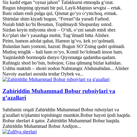
Siz kashf etgan “oynai jahon” Tafakkurni etmoqda g‘orat.
Bugun ishqning qiymati bir pul, Layli-Majnun sevgisi – ertak.
Bani odam endi pulga qul, Qismat go‘yo o‘yinchoq, ermak.
Shirinlar shim kiyadi bugun, “Ferrari”da yuradi Farhod.
Nurab bitdi ko‘hi Besutun, Topilmaydi Shopurday ustod.
Sizdan keyin milyonta shoir – O‘tdi, o‘zni sanab misli sher.
Ko‘plari she’r yasashga mohir, Tug‘ilmadi bitta Alisher.
Pirim, hamon adolat qahat, Hamon ig‘vo, kek yo‘qolmadi.
Bulardan ham yomoni, hazrat: Bugun SO‘Zning qadri qolmadi.
Mutloq tenglik – hali ham ro‘yo, Komil bo‘lolmadi inson ham.
Yaqinlashib bormoqda dunyo Qiyomatga qadamba-qadam.
Ruhingiz shod bo‘lsin, bobojon, Gina qilmang bizlar kabidan.
Ushbu maktub – shoiri nodon Nabirangiz Abdunabidan... Alisher
Navoiy asarlari asosida testlar Oybek va...
Zahiriddin Muhammad Bobur ruboiylari va
g’azallari
Sahifamiz orqali Zahiriddin Muhammad Bobur ruboiylari va
g'azallari to'plamini topishingiz mumkin.Bobur hayoti ijodi haqida.
Bobur sherlari 4 qator. Zahiriddin Muhammad Bobur haqida.
Zahiriddin Muhammad Bobur Andijon...