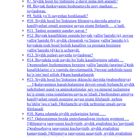
#7. Siydik hosil bo’lishining 2-davri nima deb ataladi?
#8. Buyrak funksiyasini boshqaruvchi nerv markazi …
joylashgan.
#9. Sidik yo’li qayerdan boshlanadi?
#10. Siydik hosil bo’lishining filtratsiya davrida arteriya
kapillyarlari orqali qonning suyuq qismi fitrlanib … o’tadi.
#11. Tashqi qoramtir qanday qavat ?
#12. Buyrak kasalliklari orasida buyrak yallig‘lanishi (a), qovuq
yallig‘lanishi (b), siydik chiqarish yo‘lining yallig’lanishi (c),
buyrakda tosh hosil bolish kasalligi va prostata bezining
yallig‘lanishi (d) ko‘p uchraydi.
#13. Siydik pufagi qayerda joylashgan?
#14. Buyrakda tosh paydo bo’lishi kasalligining sababi …
1)tomoqdagi bodomsimon bezning yallig’lanishi (angina) 2)tish
kasalliklarini o’z vaqtida davolatmaslik 3)ovqat tarkibida tuzni
ko’p iste’mol qilish 4)kam harakatlanish
#15. Siydik hosil bo’lishining ikkinchi davrida (reabsorbtsiya)
… 1)kalavasimon kanalchalarning devori orqali birlamchi siydik
tarkibidagi qand va aminokislotalar, suv va mineral tuzlarning
ko’p qismi vena tomirlariga qayta so’riladi 2)nefrondagi arteriya
kapillyarlari orqali qonning suyuq qismi filtrlanib, nefron
bo’shlig’iga o’tadi 3)birlamchi siydik nefronlar orqali qayta
filtrlanadi
#16. Katta odamda siydik pufagining hajmi … .
#17. Qalqonsimon bezda sintezlanadigan tiroksin gormoni …
1)filtratsiya jarayonini kuchytirib, siydik ajralishini ko’paytiradi
2)reabsorbsiya jarayonini kuchaytirib, siydik ajralishini
kamaytiradi 3)filtratsiya jarayonini susaytirib, siydik ajralishini