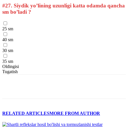
#27.
Siydik yo’lining uzunligi katta odamda qancha
sm bo’ladi ?
25 sm
40 sm
30 sm
35 sm
Oldingisi
Tugatish
RELATED ARTICLES
MORE FROM AUTHOR