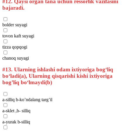
#12.
Qaysi organ tana uchun ressorlik vazifasini
bajaradi.
bolder suyagi
tovon kaft suyagi
tizza qopqogi
chanoq suyagi
#13.
Ularning ishlashi odam ixtiyoriga bog‘liq
bo‘ladi(a), Ularning qisqarishi kishi ixtiyoriga
bog’liq bo‘lmaydi(b)
a-silliq b-ko’ndalang targ’il
a-sklet ,b- silliq
a-yurak b-silliq