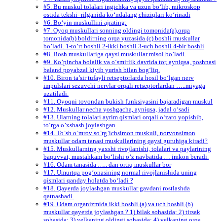
#5. Bu muskul tolalari ingichka va uzun bo‘lib, mikroskop
ostida tekshi- rilganida ko‘ndalang chiziqlari ko‘rinadi
#6. Bo‘yin muskullini ajrating:
#7. Oyoq muskullari sonning oldingi tomonida(a),orqa
tomonida(b) boldirning orqa yuzasida (c) boshli muskullar
bo’ladi. 1-to’rt boshli 2-ikki boshli 3-uch boshli 4-bir boshli
#8. Bosh muskullariga qaysi muskullar misol bo’ladi.
#9. Ko’pincha bolalik va o‘smirlik davrida tor, ayniqsa, poshnasi
baland poyabzal kiyib yurish bilan bog‘liq.
#10. Biron ta’sir tufayli retseptorlarda hosil bo‘lgan nerv
impulslari sezuvchi nervlar orqali retseptorlardan …..miyaga
uzatiladi.
#11. Oyoqni tovondan bukish funksiyasini bajaradigan muskul
#12. Muskullar necha yoshgacha, ayniqsa, jadal o‘sadi
#13. Ularning tolalari ayrim qismlari orqali o‘zaro yopishib,
to‘rga o’xshash joylashgan.
#14. To`sh o`mrov so`rg`ichsimon muskuli, norvonsimon
muskullar odam tanasi muskullarining qaysi guruhiga kiradi?
#15. Muskullarning yaxshi rivojlanishi, tolalari va paylarining
baquvvat, mustahkam bo‘lishi o‘z navbatida … imkon beradi.
#16. Odam tanasida ….. dan ortiq muskullar bor
#17. Umurtqa pog‘onasining normal rivojlanishida uning
qismlari qanday holatda bo‘ladi ?
#18. Qayerda joylashgan muskullar gavdani rostlashda
qatnashadi.
#19. Odam organizmida ikki boshli (a) va uch boshli (b)
muskullar qayerda joylashgan ? 1) bilak sohasida; 2) tirsak
sohasida; 3) yelkaning oldingi sohasida; 4) yelkaning orqa