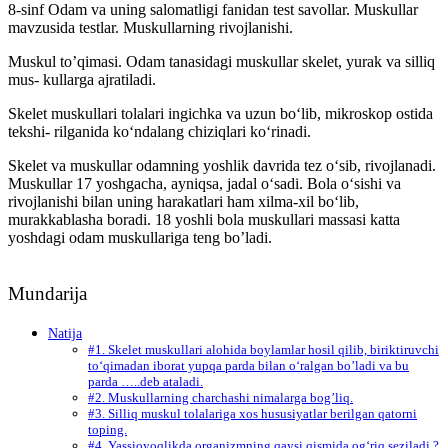
8-sinf Odam va uning salomatligi fanidan test savollar. Muskullar
mavzusida testlar. Muskullarning rivojlanishi.
Muskul to’qimasi. Odam tanasidagi muskullar skelet, yurak va silliq
mus- kullarga ajratiladi.
Skelet muskullari tolalari ingichka va uzun bo‘lib, mikroskop ostida
tekshi- rilganida ko‘ndalang chiziqlari ko‘rinadi.
Skelet va muskullar odamning yoshlik davrida tez o‘sib, rivojlanadi.
Muskullar 17 yoshgacha, ayniqsa, jadal o‘sadi. Bola o‘sishi va
rivojlanishi bilan uning harakatlari ham xilma-xil bo‘lib,
murakkablasha boradi. 18 yoshli bola muskullari massasi katta
yoshdagi odam muskullariga teng bo’ladi.
Mundarija
Natija
#1. Skelet muskullari alohida boylamlar hosil qilib, biriktiruvchi
to‘qimadan iborat yupqa parda bilan o‘ralgan bo’ladi va bu
parda …..deb ataladi.
#2. Muskullarning charchashi nimalarga bog’liq.
#3. Silliq muskul tolalariga xos hususiyatlar berilgan qatorni
toping.
#4. Yassioyoqlikda organizmning qaysi qismida og‘riq seziladi ?