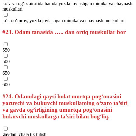
ko‘z va og‘iz airofida hamda yuzda joylashgan mimika va chaynash
muskullari
to‘sh-o‘mrov, yuzda joylashgan mimika va chaynash muskullari
#23.
Odam tanasida ….. dan ortiq muskullar bor
550
500
650
600
#24.
Odamdagi qaysi holat murtqa pog‘onasini
yozuvchi va bukuvchi muskullaming o‘zaro ta’siri
va gavda og’irligining umurtqa pog‘onasini
bukuvchi muskullarga ta’siri bilan bog‘liq.
gavdani chala tik tutish