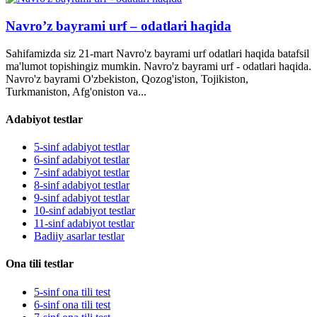
Navro’z bayrami urf – odatlari haqida
Sahifamizda siz 21-mart Navro'z bayrami urf odatlari haqida batafsil
ma'lumot topishingiz mumkin. Navro'z bayrami urf - odatlari haqida.
Navro'z bayrami O'zbekiston, Qozog'iston, Tojikiston,
Turkmaniston, Afg'oniston va...
Adabiyot testlar
5-sinf adabiyot testlar
6-sinf adabiyot testlar
7-sinf adabiyot testlar
8-sinf adabiyot testlar
9-sinf adabiyot testlar
10-sinf adabiyot testlar
11-sinf adabiyot testlar
Badiiy asarlar testlar
Ona tili testlar
5-sinf ona tili test
6-sinf ona tili test