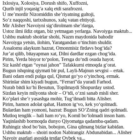
Ixlosiya, Xolosiya, Dorush shifo, Xuffozni,
Qurib injil yoqasig‘a xalq etdi sarafrozni.
U me’mordir Nizomiddin she’riyatning gultoji,
So‘z naqqoshi, tarixshunos, xalq vatan ehtiyoji.
Mir Alisher Navoiyni sig‘dirolmam she’rlarga,
Ustoz ilmi ildiz otgan, biz yetmagan yerlarga. Navoiyga maktub...
Ushbu maktub shoirlar shohi, Nazm maydonida bahodir
Navoiyga yetsin, ilohim, Yaratgandan o‘tinchim shuldir.
Assalomu alaykum hazrat, Omonmisiz firdavs bog‘ida?
Jur’at qilib, bitayapman xat, Dilni dardlar ezgan chog‘ida.
Pirim, Yerda bisyor to‘polon, Tersga do‘ndi osuda hayot.
Siz kashf etgan “oynai jahon” Tafakkurni etmoqda g‘orat.
Bugun ishqning qiymati bir pul, Layli-Majnun sevgisi – ertak.
Bani odam endi pulga qul, Qismat go‘yo o‘yinchoq, ermak.
Shirinlar shim kiyadi bugun, “Ferrari”da yuradi Farhod.
Nurab bitdi ko‘hi Besutun, Topilmaydi Shopurday ustod.
Sizdan keyin milyonta shoir – O‘tdi, o‘zni sanab misli sher.
Ko‘plari she’r yasashga mohir, Tug‘ilmadi bitta Alisher.
Pirim, hamon adolat qahat, Hamon ig‘vo, kek yo‘qolmadi.
Bulardan ham yomoni, hazrat: Bugun SO‘Zning qadri qolmadi.
Mutloq tenglik – hali ham ro‘yo, Komil bo‘lolmadi inson ham.
Yaqinlashib bormoqda dunyo Qiyomatga qadamba-qadam.
Ruhingiz shod bo‘lsin, bobojon, Gina qilmang bizlar kabidan.
Ushbu maktub – shoiri nodon Nabirangiz Abdunabidan... Alisher
Navoiy asarlari asosida testlar Oybek va...