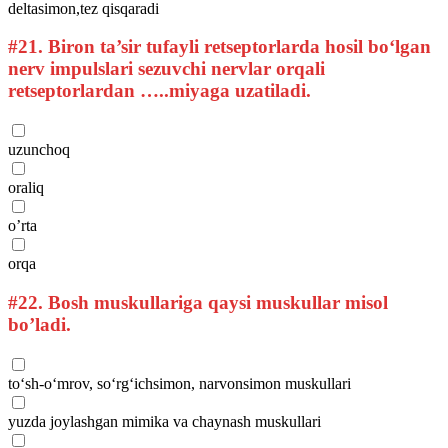
deltasimon,tez qisqaradi
#21.
Biron ta’sir tufayli retseptorlarda hosil bo‘lgan
nerv impulslari sezuvchi nervlar orqali
retseptorlardan …..miyaga uzatiladi.
uzunchoq
oraliq
o’rta
orqa
#22.
Bosh muskullariga qaysi muskullar misol
bo’ladi.
to‘sh-o‘mrov, so‘rg‘ichsimon, narvonsimon muskullari
yuzda joylashgan mimika va chaynash muskullari