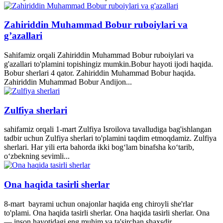
Zahiriddin Muhammad Bobur ruboiylari va
g’azallari
Sahifamiz orqali Zahiriddin Muhammad Bobur ruboiylari va
g'azallari to'plamini topishingiz mumkin.Bobur hayoti ijodi haqida.
Bobur sherlari 4 qator. Zahiriddin Muhammad Bobur haqida.
Zahiriddin Muhammad Bobur Andijon...
Zulfiya sherlari
sahifamiz orqali 1-mart Zulfiya Isroilova tavalludiga bag'ishlangan
tadbir uchun Zulfiya sherlari to'plamini taqdim etmoqdamiz. Zulfiya
sherlari. Har yili erta bahorda ikki bogʻlam binafsha koʻtarib,
oʻzbekning sevimli...
Ona haqida tasirli sherlar
8-mart bayrami uchun onajonlar haqida eng chiroyli she'rlar
to'plami. Ona haqida tasirli sherlar. Ona haqida tasirli sherlar. Ona
— inson hayotidagi eng muhim va ta'sirchan shaxsdir....