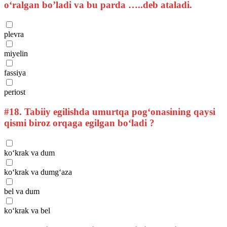
o‘ralgan bo’ladi va bu parda …..deb ataladi.
plevra
miyelin
fassiya
periost
#18.
Tabiiy egilishda umurtqa pog‘onasining qaysi
qismi biroz orqaga egilgan bo‘ladi ?
ko‘krak va dum
ko‘krak va dumg‘aza
bel va dum
ko‘krak va bel