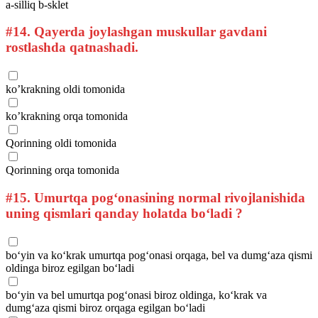
a-silliq b-sklet
#14.
Qayerda joylashgan muskullar gavdani
rostlashda qatnashadi.
ko’krakning oldi tomonida
ko’krakning orqa tomonida
Qorinning oldi tomonida
Qorinning orqa tomonida
#15.
Umurtqa pog‘onasining normal rivojlanishida
uning qismlari qanday holatda bo‘ladi ?
bo‘yin va ko‘krak umurtqa pog‘onasi orqaga, bel va dumg‘aza qismi
oldinga biroz egilgan bo‘ladi
bo‘yin va bel umurtqa pog‘onasi biroz oldinga, ko‘krak va
dumg‘aza qismi biroz orqaga egilgan bo‘ladi