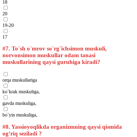
18
20
19-20
17
#7.
To`sh o`mrov so`rg`ichsimon muskuli,
norvonsimon muskullar odam tanasi
muskullarining qaysi guruhiga kiradi?
orqa muskullariga
ko`krak muskuliga,
gavda muskuliga,
bo`yin muskuliga,
#8.
Yassioyoqlikda organizmning qaysi qismida
og‘riq seziladi ?