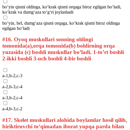
bo‘yin qismi oldinga, ko‘krak qismi orqaga biroz egilgan bo‘ladi,
ko‘krak va dumg‘aza to‘g‘ri joylashadi
bo‘yin, bel, dumg‘aza qismi orqaga, ko‘krak qismi biroz oldinga
egilgan bo‘ladi
#16.
Oyoq muskullari sonning oldingi
tomonida(a),orqa tomonida(b) boldirning orqa
yuzasida (c) boshli muskullar bo’ladi. 1-to’rt boshli
2-ikki boshli 3-uch boshli 4-bir boshli
a-1,b-2,c-3
a-2,b-3,c-4
a-3,b-2,c-4
a-4,b-3,c-2
#17.
Skelet muskullari alohida boylamlar hosil qilib,
biriktiruvchi to‘qimadan iborat yupqa parda bilan