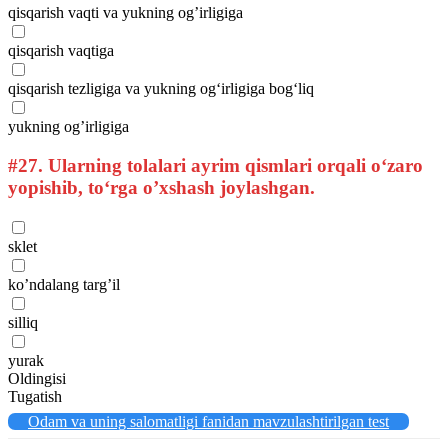
qisqarish vaqti va yukning og’irligiga
qisqarish vaqtiga
qisqarish tezligiga va yukning og‘irligiga bog‘liq
yukning og’irligiga
#27.
Ularning tolalari ayrim qismlari orqali o‘zaro
yopishib, to‘rga o’xshash joylashgan.
sklet
ko’ndalang targ’il
silliq
yurak
Oldingisi
Tugatish
Odam va uning salomatligi fanidan mavzulashtirilgan test