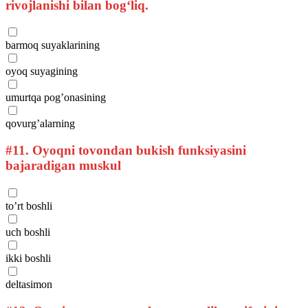
rivojlanishi bilan bog‘liq.
barmoq suyaklarining
oyoq suyagining
umurtqa pog’onasining
qovurg’alarning
#11.
Oyoqni tovondan bukish funksiyasini
bajaradigan muskul
to’rt boshli
uch boshli
ikki boshli
deltasimon