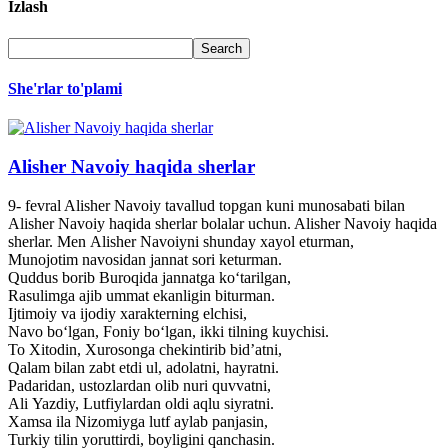
Izlash
She'rlar to'plami
Alisher Navoiy haqida sherlar
9- fevral Alisher Navoiy tavallud topgan kuni munosabati bilan
Alisher Navoiy haqida sherlar bolalar uchun. Alisher Navoiy haqida
sherlar. Men Alisher Navoiyni shunday xayol eturman,
Munojotim navosidan jannat sori keturman.
Quddus borib Buroqida jannatga ko‘tarilgan,
Rasulimga ajib ummat ekanligin biturman.
Ijtimoiy va ijodiy xarakterning elchisi,
Navo bo‘lgan, Foniy bo‘lgan, ikki tilning kuychisi.
To Xitodin, Xurosonga chekintirib bid’atni,
Qalam bilan zabt etdi ul, adolatni, hayratni.
Padaridan, ustozlardan olib nuri quvvatni,
Ali Yazdiy, Lutfiylardan oldi aqlu siyratni.
Xamsa ila Nizomiyga lutf aylab panjasin,
Turkiy tilin yoruttirdi, boyligini qanchasin.