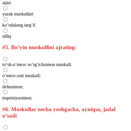
sklet
yurak muskullari
ko’ndalang targ’il
silliq
#5.
Bo‘yin muskullini ajrating:
to‘sh-o‘mrov so‘rg‘ichsimon muskull.
o‘mrov-osti muskull;
deltasimon;
trapetsiyasimon;
#6.
Muskullar necha yoshgacha, ayniqsa, jadal
o‘sadi