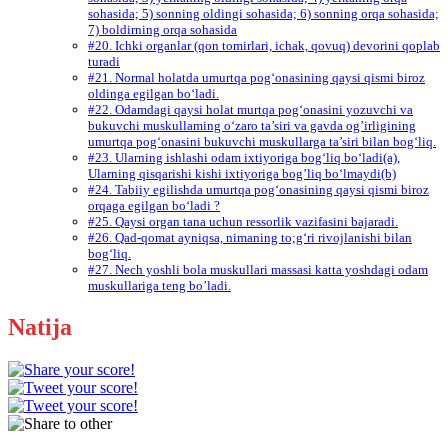
sohasida; 5) sonning oldingi sohasida; 6) sonning orqa sohasida;
7) boldirning orqa sohasida
#20. Ichki organlar (qon tomirlari, ichak, qovuq) devorini qoplab
turadi
#21. Normal holatda umurtqa pog‘onasining qaysi qismi biroz
oldinga egilgan bo‘ladi.
#22. Odamdagi qaysi holat murtqa pog‘onasini yozuvchi va
bukuvchi muskullaming o‘zaro ta’siri va gavda og’irligining
umurtqa pog‘onasini bukuvchi muskullarga ta’siri bilan bog‘liq.
#23. Ularning ishlashi odam ixtiyoriga bog‘liq bo‘ladi(a),
Ularning qisqarishi kishi ixtiyoriga bog’liq bo‘lmaydi(b)
#24. Tabiiy egilishda umurtqa pog‘onasining qaysi qismi biroz
orqaga egilgan bo‘ladi ?
#25. Qaysi organ tana uchun ressorlik vazifasini bajaradi.
#26. Qad-qomat ayniqsa, nimaning to;g‘ri rivojlanishi bilan
bog‘liq.
#27. Nech yoshli bola muskullari massasi katta yoshdagi odam
muskullariga teng bo’ladi.
Natija