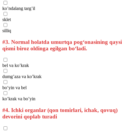
ko’ndalang targ’il
sklet
silliq
#3.
Normal holatda umurtqa pog‘onasining qaysi
qismi biroz oldinga egilgan bo‘ladi.
bel va ko’krak
dumg’aza va ko’krak
bo‘yin va bel
ko’krak va bo’yin
#4.
Ichki organlar (qon tomirlari, ichak, qovuq)
devorini qoplab turadi