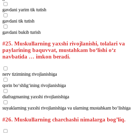
gavdani yarim tik tutish
gavdani tik tutish
gavdani bukib turish
#25.
Muskullarning yaxshi rivojlanishi, tolalari va
paylarining baquvvat, mustahkam bo‘lishi o‘z
navbatida … imkon beradi.
nerv tizimining rivojlanishiga
qorin bo‘shlig‘ining rivojlanishiga
diafragmaning yaxshi rivojlanishiga
suyaklarning yaxshi rivojlanishiga va ularning mustahkam bo‘lishiga
#26.
Muskullarning charchashi nimalarga bog’liq.