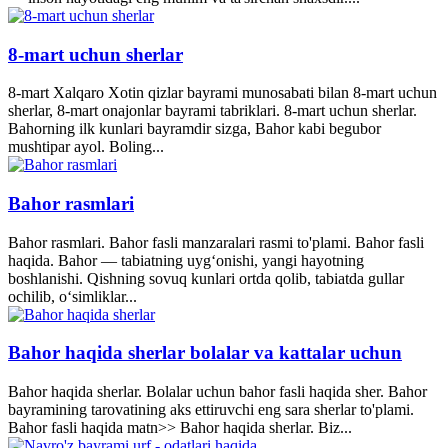
8-mart uchun sherlar
8-mart Xalqaro Xotin qizlar bayrami munosabati bilan 8-mart uchun
sherlar, 8-mart onajonlar bayrami tabriklari. 8-mart uchun sherlar.
Bahorning ilk kunlari bayramdir sizga, Bahor kabi begubor
mushtipar ayol. Boling...
Bahor rasmlari
Bahor rasmlari. Bahor fasli manzaralari rasmi to'plami. Bahor fasli
haqida. Bahor — tabiatning uyg‘onishi, yangi hayotning
boshlanishi. Qishning sovuq kunlari ortda qolib, tabiatda gullar
ochilib, o‘simliklar...
Bahor haqida sherlar bolalar va kattalar uchun
Bahor haqida sherlar. Bolalar uchun bahor fasli haqida sher. Bahor
bayramining tarovatining aks ettiruvchi eng sara sherlar to'plami.
Bahor fasli haqida matn>> Bahor haqida sherlar. Biz...