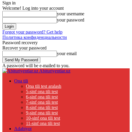
Sign in
Welcome! Log into your account
your username
your password
Forgot your password? Get help
Политика конфиденциальности
Password recovery
Recover your password
your email
A password will be e-mailed to you.
Abituriyentlar.uz
Ona tili
Ona tili test aralash
5-sinf ona tili test
6-sinf ona tili test
7-sinf ona tili test
8-sinf ona tili test
9-sinf ona tili test
10-sinf ona tili test
11-sinf ona tili test
Adabiyot