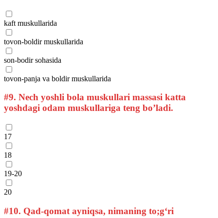
kaft muskullarida
tovon-boldir muskullarida
son-bodir sohasida
tovon-panja va boldir muskullarida
#9.
Nech yoshli bola muskullari massasi katta
yoshdagi odam muskullariga teng bo’ladi.
17
18
19-20
20
#10.
Qad-qomat ayniqsa, nimaning to;g‘ri