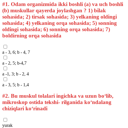
#1.
Odam organizmida ikki boshli (a) va uch boshli
(b) muskullar qayerda joylashgan ? 1) bilak
sohasida; 2) tirsak sohasida; 3) yelkaning oldingi
sohasida; 4) yelkaning orqa sohasida; 5) sonning
oldingi sohasida; 6) sonning orqa sohasida; 7)
boldirning orqa sohasida
a - 3, 6; b - 4, 7
a - 2, 5; b-4,7
a -1, 3; b - 2, 4
a - 3, 5; b - 1,4
#2.
Bu muskul tolalari ingichka va uzun bo‘lib,
mikroskop ostida tekshi- rilganida ko‘ndalang
chiziqlari ko‘rinadi
yurak