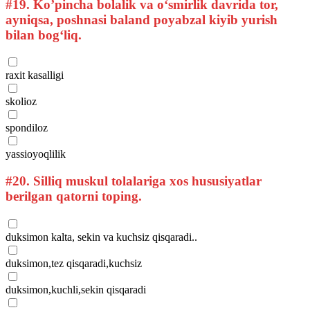
#19.
Ko’pincha bolalik va o‘smirlik davrida tor,
ayniqsa, poshnasi baland poyabzal kiyib yurish
bilan bog‘liq.
raxit kasalligi
skolioz
spondiloz
yassioyoqlilik
#20.
Silliq muskul tolalariga xos hususiyatlar
berilgan qatorni toping.
duksimon kalta, sekin va kuchsiz qisqaradi..
duksimon,tez qisqaradi,kuchsiz
duksimon,kuchli,sekin qisqaradi