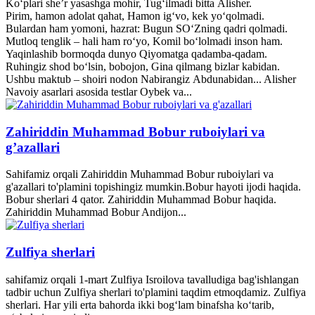
Ko‘plari she’r yasashga mohir, Tug‘ilmadi bitta Alisher.
Pirim, hamon adolat qahat, Hamon ig‘vo, kek yo‘qolmadi.
Bulardan ham yomoni, hazrat: Bugun SO‘Zning qadri qolmadi.
Mutloq tenglik – hali ham ro‘yo, Komil bo‘lolmadi inson ham.
Yaqinlashib bormoqda dunyo Qiyomatga qadamba-qadam.
Ruhingiz shod bo‘lsin, bobojon, Gina qilmang bizlar kabidan.
Ushbu maktub – shoiri nodon Nabirangiz Abdunabidan... Alisher
Navoiy asarlari asosida testlar Oybek va...
Zahiriddin Muhammad Bobur ruboiylari va
g’azallari
Sahifamiz orqali Zahiriddin Muhammad Bobur ruboiylari va
g'azallari to'plamini topishingiz mumkin.Bobur hayoti ijodi haqida.
Bobur sherlari 4 qator. Zahiriddin Muhammad Bobur haqida.
Zahiriddin Muhammad Bobur Andijon...
Zulfiya sherlari
sahifamiz orqali 1-mart Zulfiya Isroilova tavalludiga bag'ishlangan
tadbir uchun Zulfiya sherlari to'plamini taqdim etmoqdamiz. Zulfiya
sherlari. Har yili erta bahorda ikki bogʻlam binafsha koʻtarib,