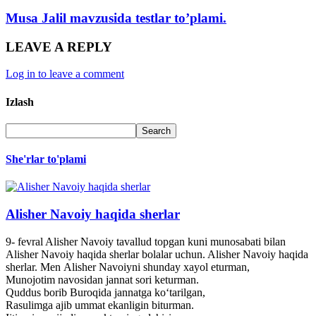
Musa Jalil mavzusida testlar to’plami.
LEAVE A REPLY
Log in to leave a comment
Izlash
She'rlar to'plami
Alisher Navoiy haqida sherlar
9- fevral Alisher Navoiy tavallud topgan kuni munosabati bilan
Alisher Navoiy haqida sherlar bolalar uchun. Alisher Navoiy haqida
sherlar. Men Alisher Navoiyni shunday xayol eturman,
Munojotim navosidan jannat sori keturman.
Quddus borib Buroqida jannatga ko‘tarilgan,
Rasulimga ajib ummat ekanligin biturman.