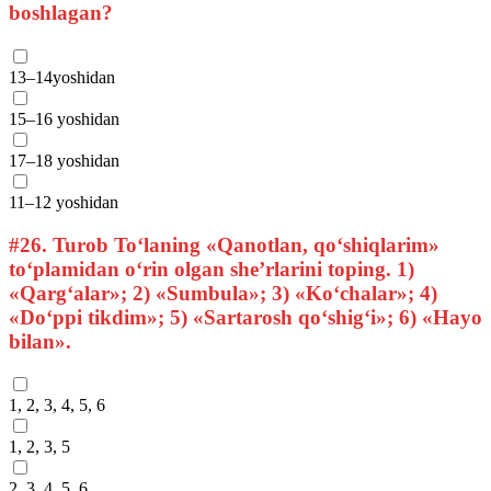
boshlagan?
13–14yoshidan
15–16 yoshidan
17–18 yoshidan
11–12 yoshidan
#26.
Turob To‘laning «Qanotlan, qo‘shiqlarim»
to‘plamidan o‘rin olgan she’rlarini toping. 1)
«Qarg‘alar»; 2) «Sumbula»; 3) «Ko‘chalar»; 4)
«Do‘ppi tikdim»; 5) «Sartarosh qo‘shig‘i»; 6) «Hayo
bilan».
1, 2, 3, 4, 5, 6
1, 2, 3, 5
2, 3, 4, 5, 6