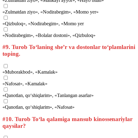
«Zulmatdan ziyo», «Malikayi ayyor», «Hayo bilan»
«Zulmatdan ziyo», «Nodirabegim», «Momo yer»
«Qizbuloq», «Nodirabegim», «Momo yer
«Nodirabegim», «Bolalar dostoni», «Qizbuloq»
#9.
Turob To‘laning she’r va dostonlar to‘plamlarini
toping.
«Muborakbod», «Kamalak»
«Nafosat», «Kamalak»
«Qanotlan, qo‘shiqlarim», «Tanlangan asarlar»
«Qanotlan, qo‘shiqlarim», «Nafosat»
#10.
Turob To‘la qalamiga mansub kinossenariylar
qaysilar?