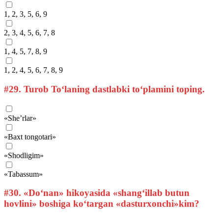
1, 2, 3, 5, 6, 9
2, 3, 4, 5, 6, 7, 8
1, 4, 5, 7, 8, 9
1, 2, 4, 5, 6, 7, 8, 9
#29.
Turob To‘laning dastlabki to‘plamini toping.
«She’rlar»
«Baxt tongotari»
«Shodligim»
«Tabassum»
#30.
«Do‘nan» hikoyasida «shang‘illab butun
hovlini» boshiga ko‘targan «dasturxonchi»kim?