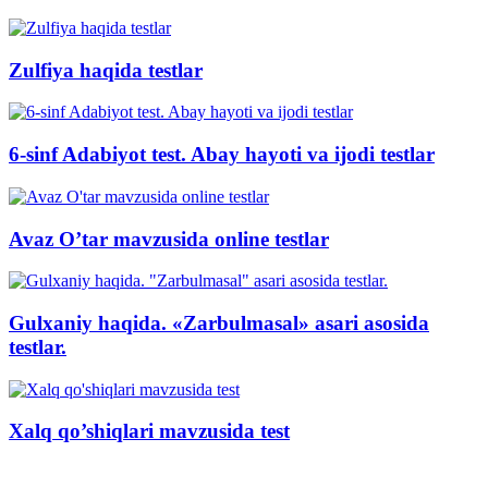
Zulfiya haqida testlar
6-sinf Adabiyot test. Abay hayoti va ijodi testlar
Avaz O’tar mavzusida online testlar
Gulxaniy haqida. «Zarbulmasal» asari asosida
testlar.
Xalq qo’shiqlari mavzusida test