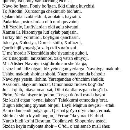
Ijtimoiy va ijodiy xarakterning elchisi,
Navo bo‘lgan, Foniy bo‘lgan, ikki tilning kuychisi.
To Xitodin, Xurosonga chekintirib bid’atni,
Qalam bilan zabt etdi ul, adolatni, hayratni.
Padaridan, ustozlardan olib nuri quvvatni,
Ali Yazdiy, Lutfiylardan oldi aqlu siyratni.
Xamsa ila Nizomiyga lutf aylab panjasin,
Turkiy tilin yoruttirdi, boyligini qanchasin.
Ixlosiya, Xolosiya, Dorush shifo, Xuffozni,
Qurib injil yoqasig‘a xalq etdi sarafrozni.
U me’mordir Nizomiddin she’riyatning gultoji,
So‘z naqqoshi, tarixshunos, xalq vatan ehtiyoji.
Mir Alisher Navoiyni sig‘dirolmam she’rlarga,
Ustoz ilmi ildiz otgan, biz yetmagan yerlarga. Navoiyga maktub...
Ushbu maktub shoirlar shohi, Nazm maydonida bahodir
Navoiyga yetsin, ilohim, Yaratgandan o‘tinchim shuldir.
Assalomu alaykum hazrat, Omonmisiz firdavs bog‘ida?
Jur’at qilib, bitayapman xat, Dilni dardlar ezgan chog‘ida.
Pirim, Yerda bisyor to‘polon, Tersga do‘ndi osuda hayot.
Siz kashf etgan “oynai jahon” Tafakkurni etmoqda g‘orat.
Bugun ishqning qiymati bir pul, Layli-Majnun sevgisi – ertak.
Bani odam endi pulga qul, Qismat go‘yo o‘yinchoq, ermak.
Shirinlar shim kiyadi bugun, “Ferrari”da yuradi Farhod.
Nurab bitdi ko‘hi Besutun, Topilmaydi Shopurday ustod.
Sizdan keyin milyonta shoir – O‘tdi, o‘zni sanab misli sher.