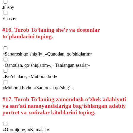
Jilisoy
Enasoy
#16.
Turob To‘laning she’r va dostonlar
to‘plamlarini toping.
«Sartarosh qo‘shig‘i», «Qanotlan, qo‘shiqlarim»
«Qanotlan, qo‘shiqlarim», «Tanlangan asarlar»
«Ko‘chalar», «Muborakbod»
«Muborakbod», «Sartarosh qo‘shig‘i»
#17.
Turob To‘laning zamondosh o‘zbek adabiyoti
va san’ati namoyandalariga bag‘ishlangan adabiy
portret va xotiralar kitoblarini toping.
«Oromijon», «Kamalak»