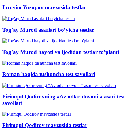
Ibroyim Yusupov mavzusida testlar
Tog’ay Murod asarlari bo’yicha testlar
Tog’ay Murod hayoti va ijodidan testlar to’plami
Roman haqida tushuncha test savollari
Pirimqul Qodirovning «Avlodlar dovoni » asari test
savollari
Pirimqul Qodirov mavzusida testlar