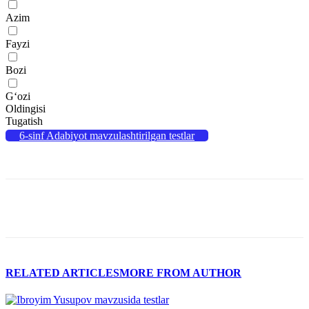
Azim
Fayzi
Bozi
G‘ozi
Oldingisi
Tugatish
6-sinf Adabiyot mavzulashtirilgan testlar
RELATED ARTICLES
MORE FROM AUTHOR