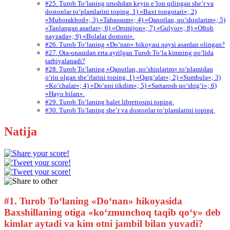
#25. Turob To‘laning urushdan keyin e’lon qilingan she’r va
dostonlar to‘plamlarini toping. 1) «Baxt tongotari»; 2)
«Muborakbod»; 3) «Tabassum»; 4) «Qanotlan, qo‘shiqlarim»; 5)
«Tanlangan asarlar»; 6) «Oromijon»; 7) «Gulyor»; 8) «Oftob
nayzada»; 9) «Bolalar dostoni».
#26. Turob To‘laning «Do‘nan» hikoyasi qaysi asardan olingan?
#27. Ota-onasidan erta ayrilgan Turob To‘la kimning qo‘lida
tarbiyalanadi?
#28. Turob To‘laning «Qanotlan, qo‘shiqlarim» to‘plamidan
o‘rin olgan she’rlarini toping. 1) «Qarg‘alar»; 2) «Sumbula»; 3)
«Ko‘chalar»; 4) «Do‘ppi tikdim»; 5) «Sartarosh qo‘shig‘i»; 6)
«Hayo bilan».
#29. Turob To‘laning balet librettosini toping.
#30. Turob To‘laning she’r va dostonlar to‘plamlarini toping.
Natija
#1.
Turob To‘laning «Do‘nan» hikoyasida
Baxshillaning otiga «ko‘zmunchoq taqib qo‘y» deb
kimlar aytadi va kim otni jambil bilan yuvadi?