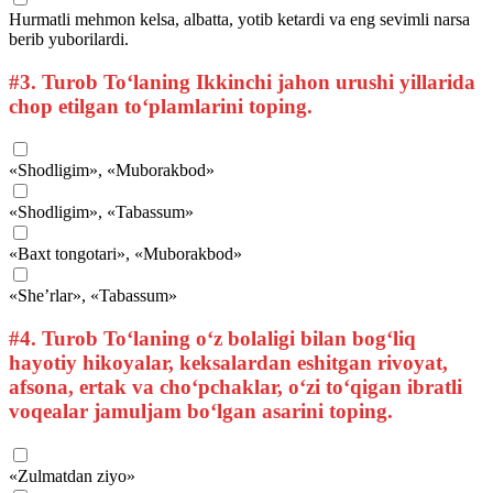
Hurmatli mehmon kelsa, albatta, yotib ketardi va eng sevimli narsa
berib yuborilardi.
#3.
Turob To‘laning Ikkinchi jahon urushi yillarida
chop etilgan to‘plamlarini toping.
«Shodligim», «Muborakbod»
«Shodligim», «Tabassum»
«Baxt tongotari», «Muborakbod»
«She’rlar», «Tabassum»
#4.
Turob To‘laning o‘z bolaligi bilan bog‘liq
hayotiy hikoyalar, keksalardan eshitgan rivoyat,
afsona, ertak va cho‘pchaklar, o‘zi to‘qigan ibratli
voqealar jamuljam bo‘lgan asarini toping.
«Zulmatdan ziyo»