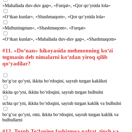
«Mahallada duv-duv gap», «Furqat», «Qor qo‘ynida lola»
«O‘tkan kunlar», «Shashmaqom», «Qor qo‘ynida lola»
«Maftuningman», «Shashmaqom», «Furqat»
«O‘tkan kunlar», «Mahallada duv-duv gap», «Shashmaqom»
#11.
«Do‘nan» hikoyasida mehmonning ko‘zi
tegmasin deb nimalarni ko‘zdan yiroq qilib
qo‘yadilar?
bo‘g‘oz qo‘yni, ikkita bo‘rdoqini, sayrab turgan kaklikni
ikkita qo‘yni, ikkita bo‘rdoqini, sayrab turgan bulbulni
uchta qo‘yni, ikkita bo‘rdoqini, sayrab turgan kaklik va bulbulni
bo‘g‘oz qo‘yni, otni, ikkita bo‘rdoqini, sayrab turgan kaklik va
bulbullarni
#12.
Turob To‘laning fashizmga nafrat, tinch va