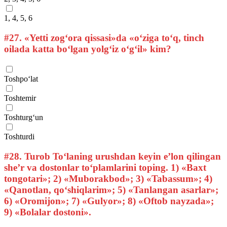
1, 4, 5, 6
#27.
«Yetti zog‘ora qissasi»da «o‘ziga to‘q, tinch
oilada katta bo‘lgan yolg‘iz o‘g‘il» kim?
Toshpo‘lat
Toshtemir
Toshturg‘un
Toshturdi
#28.
Turob To‘laning urushdan keyin e’lon qilingan
she’r va dostonlar to‘plamlarini toping. 1) «Baxt
tongotari»; 2) «Muborakbod»; 3) «Tabassum»; 4)
«Qanotlan, qo‘shiqlarim»; 5) «Tanlangan asarlar»;
6) «Oromijon»; 7) «Gulyor»; 8) «Oftob nayzada»;
9) «Bolalar dostoni».