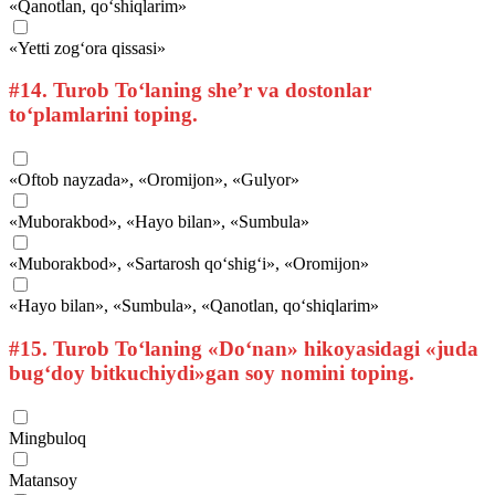
«Qanotlan, qo‘shiqlarim»
«Yetti zog‘ora qissasi»
#14.
Turob To‘laning she’r va dostonlar
to‘plamlarini toping.
«Oftob nayzada», «Oromijon», «Gulyor»
«Muborakbod», «Hayo bilan», «Sumbula»
«Muborakbod», «Sartarosh qo‘shig‘i», «Oromijon»
«Hayo bilan», «Sumbula», «Qanotlan, qo‘shiqlarim»
#15.
Turob To‘laning «Do‘nan» hikoyasidagi «juda
bug‘doy bitkuchiydi»gan soy nomini toping.
Mingbuloq
Matansoy