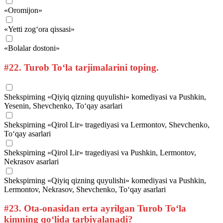
«Oromijon»
«Yetti zog‘ora qissasi»
«Bolalar dostoni»
#22.
Turob To‘la tarjimalarini toping.
Shekspirning «Qiyiq qizning quyulishi» komediyasi va Pushkin,
Yesenin, Shevchenko, To‘qay asarlari
Shekspirning «Qirol Lir» tragediyasi va Lermontov, Shevchenko,
To‘qay asarlari
Shekspirning «Qirol Lir» tragediyasi va Pushkin, Lermontov,
Nekrasov asarlari
Shekspirning «Qiyiq qizning quyulishi» komediyasi va Pushkin,
Lermontov, Nekrasov, Shevchenko, To‘qay asarlari
#23.
Ota-onasidan erta ayrilgan Turob To‘la
kimning qo‘lida tarbiyalanadi?