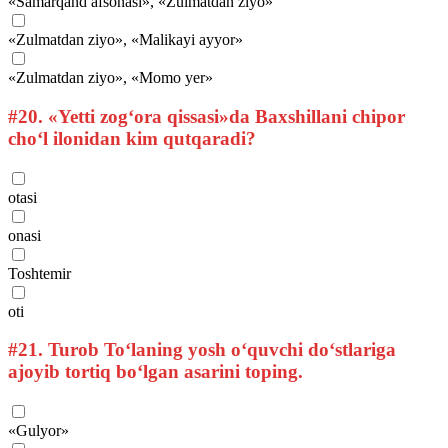
«Samarqand afsonasi», «Zulmatdan ziyo»
«Zulmatdan ziyo», «Malikayi ayyor»
«Zulmatdan ziyo», «Momo yer»
#20.
«Yetti zog‘ora qissasi»da Baxshillani chipor
cho‘l ilonidan kim qutqaradi?
otasi
onasi
Toshtemir
oti
#21.
Turob To‘laning yosh o‘quvchi do‘stlariga
ajoyib tortiq bo‘lgan asarini toping.
«Gulyor»