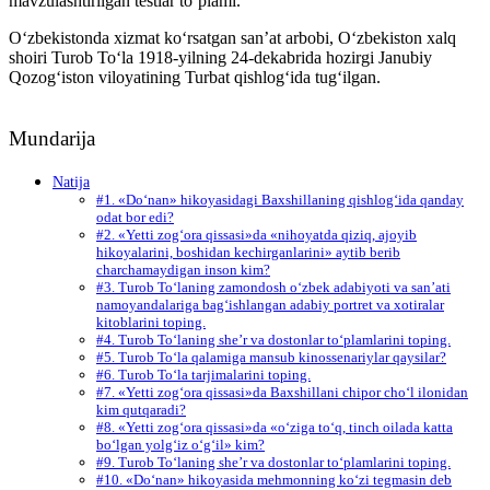
mavzulashtirilgan testlar to’plami.
O‘zbekistonda xizmat ko‘rsatgan san’at arbobi, O‘zbekiston xalq
shoiri Turob To‘la 1918-yilning 24-dekabrida hozirgi Janubiy
Qozog‘iston viloyatining Turbat qishlog‘ida tug‘ilgan.
Mundarija
Natija
#1. «Do‘nan» hikoyasidagi Baxshillaning qishlog‘ida qanday
odat bor edi?
#2. «Yetti zog‘ora qissasi»da «nihoyatda qiziq, ajoyib
hikoyalarini, boshidan kechirganlarini» aytib berib
charchamaydigan inson kim?
#3. Turob To‘laning zamondosh o‘zbek adabiyoti va san’ati
namoyandalariga bag‘ishlangan adabiy portret va xotiralar
kitoblarini toping.
#4. Turob To‘laning she’r va dostonlar to‘plamlarini toping.
#5. Turob To‘la qalamiga mansub kinossenariylar qaysilar?
#6. Turob To‘la tarjimalarini toping.
#7. «Yetti zog‘ora qissasi»da Baxshillani chipor cho‘l ilonidan
kim qutqaradi?
#8. «Yetti zog‘ora qissasi»da «o‘ziga to‘q, tinch oilada katta
bo‘lgan yolg‘iz o‘g‘il» kim?
#9. Turob To‘laning she’r va dostonlar to‘plamlarini toping.
#10. «Do‘nan» hikoyasida mehmonning ko‘zi tegmasin deb