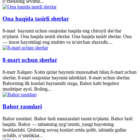
oʻzbekning sevimli...
Ona haqida tasirli sherlar
8-mart bayrami uchun onajonlar haqida eng chiroyli she'rlar
to'plami. Ona haqida tasirli sherlar. Ona haqida tasirli sherlar. Ona
— inson hayotidagi eng muhim va ta'sirchan shaxsdir....
8-mart uchun sherlar
8-mart Xalqaro Xotin qizlar bayrami munosabati bilan 8-mart uchun
sherlar, 8-mart onajonlar bayrami tabriklari. 8-mart uchun sherlar.
Bahorning ilk kunlari bayramdir sizga, Bahor kabi begubor
mushtipar ayol. Boling...
Bahor rasmlari
Bahor rasmlari. Bahor fasli manzaralari rasmi to'plami. Bahor fasli
haqida. Bahor — tabiatning uyg‘onishi, yangi hayotning
boshlanishi. Qishning sovuq kunlari ortda qolib, tabiatda gullar
ochilib, o‘simliklar...