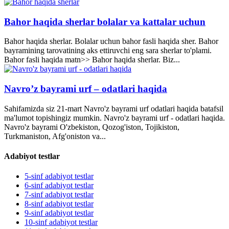
Bahor haqida sherlar bolalar va kattalar uchun
Bahor haqida sherlar. Bolalar uchun bahor fasli haqida sher. Bahor
bayramining tarovatining aks ettiruvchi eng sara sherlar to'plami.
Bahor fasli haqida matn>> Bahor haqida sherlar. Biz...
Navro’z bayrami urf – odatlari haqida
Sahifamizda siz 21-mart Navro'z bayrami urf odatlari haqida batafsil
ma'lumot topishingiz mumkin. Navro'z bayrami urf - odatlari haqida.
Navro'z bayrami O'zbekiston, Qozog'iston, Tojikiston,
Turkmaniston, Afg'oniston va...
Adabiyot testlar
5-sinf adabiyot testlar
6-sinf adabiyot testlar
7-sinf adabiyot testlar
8-sinf adabiyot testlar
9-sinf adabiyot testlar
10-sinf adabiyot testlar