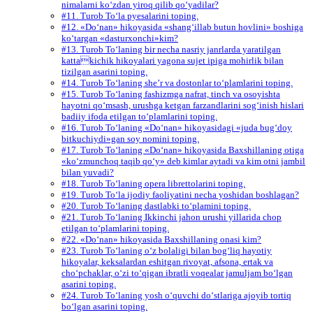
nimalarni ko‘zdan yiroq qilib qo‘yadilar?
#11. Turob To‘la pyesalarini toping.
#12. «Do‘nan» hikoyasida «shang‘illab butun hovlini» boshiga
ko‘targan «dasturxonchi»kim?
#13. Turob To‘laning bir necha nasriy janrlarda yaratilgan
kattakichik hikoyalari yagona sujet ipiga mohirlik bilan
tizilgan asarini toping.
#14. Turob To‘laning she’r va dostonlar to‘plamlarini toping.
#15. Turob To‘laning fashizmga nafrat, tinch va osoyishta
hayotni qo‘msash, urushga ketgan farzandlarini sog‘inish hislari
badiiy ifoda etilgan to‘plamlarini toping.
#16. Turob To‘laning «Do‘nan» hikoyasidagi «juda bug‘doy
bitkuchiydi»gan soy nomini toping.
#17. Turob To‘laning «Do‘nan» hikoyasida Baxshillaning otiga
«ko‘zmunchoq taqib qo‘y» deb kimlar aytadi va kim otni jambil
bilan yuvadi?
#18. Turob To‘laning opera librettolarini toping.
#19. Turob To‘la ijodiy faoliyatini necha yoshidan boshlagan?
#20. Turob To‘laning dastlabki to‘plamini toping.
#21. Turob To‘laning Ikkinchi jahon urushi yillarida chop
etilgan to‘plamlarini toping.
#22. «Do‘nan» hikoyasida Baxshillaning onasi kim?
#23. Turob To‘laning o‘z bolaligi bilan bog‘liq hayotiy
hikoyalar, keksalardan eshitgan rivoyat, afsona, ertak va
cho‘pchaklar, o‘zi to‘qigan ibratli voqealar jamuljam bo‘lgan
asarini toping.
#24. Turob To‘laning yosh o‘quvchi do‘stlariga ajoyib tortiq
bo‘lgan asarini toping.