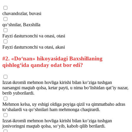
chavandozlar, buvasi
qo‘shnilar, Baxshilla
Fayzi dasturxonchi va onasi, otasi
Fayzi dasturxonchi va otasi, akasi
#2.
«Do‘nan» hikoyasidagi Baxshillaning
qishlog‘ida qanday odat bor edi?
Izzat-ikromli mehmon hovliga kirishi bilan ko‘ziga tushgan
narsangni maqtab qolsa, ketar payti, u nima bo‘lishidan qat’iy nazar,
berib yuborilardi.
Mehmon kelsa, uy eshigi oldiga poyiga qizil va qimmatbaho adras
to‘shalardi va qo‘shnilari ham mehmonga chaqirardi.
Izzat-ikromli mehmon hovliga kirishi bilan ko‘ziga tushgan
jonivoringni maqtab qolsa, so‘yib, kabob qilib berilardi.