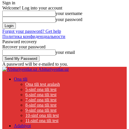
Sign in
Welcome! Log into your account
your username
your password
Forgot your password? Get help
Политика конфиденциальности
Password recovery
Recover your password
your email
A password will be e-mailed to you.
Abituriyentlar.uz
Ona tili
Ona tili test aralash
5-sinf ona tili test
6-sinf ona tili test
7-sinf ona tili test
8-sinf ona tili test
9-sinf ona tili test
10-sinf ona tili test
11-sinf ona tili test
Adabiyot