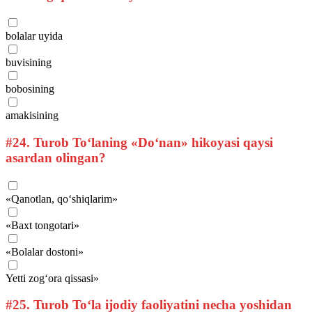
bolalar uyida
buvisining
bobosining
amakisining
#24.
Turob To‘laning «Do‘nan» hikoyasi qaysi
asardan olingan?
«Qanotlan, qo‘shiqlarim»
«Baxt tongotari»
«Bolalar dostoni»
Yetti zog‘ora qissasi»
#25.
Turob To‘la ijodiy faoliyatini necha yoshidan