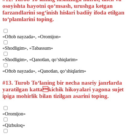
osoyishta hayotni qo‘msash, urushga ketgan
farzandlarini sog‘inish hislari badiiy ifoda etilgan
to‘plamlarini toping.
«Oftob nayzada», «Oromijon»
«Shodligim», «Tabassum»
«Shodligim», «Qanotlan, qo‘shiqlarim»
«Oftob nayzada», «Qanotlan, qo‘shiqlarim»
#13.
Turob To‘laning bir necha nasriy janrlarda
yaratilgan kattakichik hikoyalari yagona sujet
ipiga mohirlik bilan tizilgan asarini toping.
«Oromijon»
«Qizbuloq»