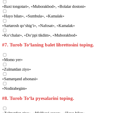
«Baxt tongotari», «Muborakbod», «Bolalar dostoni»
«Hayo bilan», «Sumbula», «Kamalak»
«Sartarosh qo‘shig‘i», «Nafosat», «Kamalak»
«Ko‘chalar», «Do‘ppi tikdim», «Muborakbod»
#7.
Turob To‘laning balet librettosini toping.
«Momo yer»
«Zulmatdan ziyo»
«Samarqand afsonasi»
«Nodirabegim»
#8.
Turob To‘la pyesalarini toping.