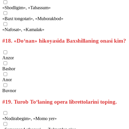
«Shodligim», «Tabassum»
«Baxt tongotari», «Muborakbod»
«Nafosat», «Kamalak»
#18.
«Do‘nan» hikoyasida Baxshillaning onasi kim?
Anzor
Bashor
Anor
Buvnor
#19.
Turob To‘laning opera librettolarini toping.
«Nodirabegim», «Momo yer»