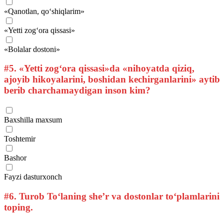
«Qanotlan, qo‘shiqlarim»
«Yetti zog‘ora qissasi»
«Bolalar dostoni»
#5.
«Yetti zog‘ora qissasi»da «nihoyatda qiziq,
ajoyib hikoyalarini, boshidan kechirganlarini» aytib
berib charchamaydigan inson kim?
Baxshilla maxsum
Toshtemir
Bashor
Fayzi dasturxonch
#6.
Turob To‘laning she’r va dostonlar to‘plamlarini
toping.