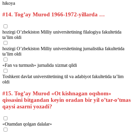
hikoya
#14.
Tog’ay Murod 1966-1972-yillarda …
hozirgi O’zbekiston Milliy universitetining filalogiya fakultetida
ta’lim oldi
hozirgi O’zbekiston Milliy universitetining jurnalistika fakultetida
ta’lim oldi
«Fan va turmush» jurnalida xizmat qildi
Toshkent davlat universtitetining til va adabiyot fakultetida ta’lim
oldi
#15.
Tog’ay Murod «Ot kishnagan oqshom»
qissasini bitgandan keyin oradan bir yil o’tar-o’tmas
qaysi asarni yozadi?
«Otamdan qolgan dalalar»