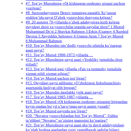
#7. Tog’ay Murodning «Ot kishnagan oqshom» qissasi qachon
yozilgan?
#8. Surxondaryoning Denov tumaniga qarashli Xo’jasoat
qishlog’ida qaysi O’zbek yozuvchisi dunyoga kelgan?
#9. 20 asrning 70-yillarida o’zbek adabiyotiga kirib kelgan
quyidagi shoir va yozuvchilar orasida qaysilar shoir? 1.Murod
Muhammad Do’st 2.Shavkat Rahmon 3.Erkin A’zamov 4.Xurshid
Davron 5.Xayriddin Sultonov 6.Usmon Azim 7.Tog’ay Murod
8.Muhammad Rahmon
#10. Tog’ay Murodni iste’dodli yozuvchi sifatida ko’rsatgan
asari qaysi?
#11. Tog’ay Murod 1966-1972-yillarda …
#12. Tog’ay Murodning qaysi asari «Yoshlik» jurnalida chop
etiladi?
#13. Tog’ay Murod qasi yillarda «Fan va turmush» jurnalida
xizmat qildi xizmat qilgan?
#14. Tog’ay Murod qachon tug’ilgan?
#15. Quyidagi qaysi adibimiz «O’zbekiston fizkulturachisi»
gazetasida faoliyat olib brogan?
#16. Tog’ay Murodni dastlabki yirik asari qaysi?
#17. Tog’ay Murod 1985-1987-yillarda …
#18. Tog’ay Murod «Ot kishnagan oqshom» qissasini bitgandan
keyin oradan bir yil o’tar-o’tmas qaysi asarni yozadi?
#19. Tog’ay Murod qayerda tug’ilgan?
#20. “Novator yozuvchilardan biri Tog’ay Murod”. Ushbu
ta’rifdagi “Novator” so’zining manosini ko’rsating?
#21. Tog’ay Murodning qaysi asari sho’ro davri adabiyotidagi
ko’plab boshqa asarlardan oxiri «umidbaxsh sadolar bilan»