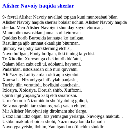
Alisher Navoiy haqida sherlar
9- fevral Alisher Navoiy tavallud topgan kuni munosabati bilan
Alisher Navoiy haqida sherlar bolalar uchun. Alisher Navoiy haqida
sherlar. Men Alisher Navoiyni shunday xayol eturman,
Munojotim navosidan jannat sori keturman.
Quddus borib Buroqida jannatga ko‘tarilgan,
Rasulimga ajib ummat ekanligin biturman.
Ijtimoiy va ijodiy xarakterning elchisi,
Navo bo‘lgan, Foniy bo‘lgan, ikki tilning kuychisi.
To Xitodin, Xurosonga chekintirib bid’atni,
Qalam bilan zabt etdi ul, adolatni, hayratni.
Padaridan, ustozlardan olib nuri quvvatni,
Ali Yazdiy, Lutfiylardan oldi aqlu siyratni.
Xamsa ila Nizomiyga lutf aylab panjasin,
Turkiy tilin yoruttirdi, boyligini qanchasin.
Ixlosiya, Xolosiya, Dorush shifo, Xuffozni,
Qurib injil yoqasig‘a xalq etdi sarafrozni.
U me’mordir Nizomiddin she’riyatning gultoji,
So‘z naqqoshi, tarixshunos, xalq vatan ehtiyoji.
Mir Alisher Navoiyni sig‘dirolmam she’rlarga,
Ustoz ilmi ildiz otgan, biz yetmagan yerlarga. Navoiyga maktub...
Ushbu maktub shoirlar shohi, Nazm maydonida bahodir
Navoiyga yetsin, ilohim, Yaratgandan o‘tinchim shuldir.