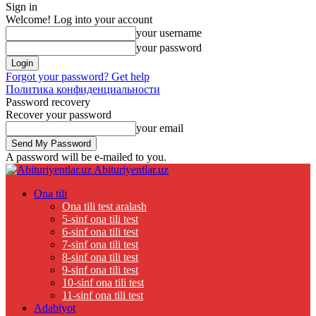
Sign in
Welcome! Log into your account
your username
your password
Forgot your password? Get help
Политика конфиденциальности
Password recovery
Recover your password
your email
A password will be e-mailed to you.
Abituriyentlar.uz
Ona tili
Ona tili test aralash
5-sinf ona tili test
6-sinf ona tili test
7-sinf ona tili test
8-sinf ona tili test
9-sinf ona tili test
10-sinf ona tili test
11-sinf ona tili test
Adabiyot