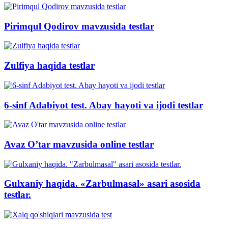
Pirimqul Qodirov mavzusida testlar
Zulfiya haqida testlar
6-sinf Adabiyot test. Abay hayoti va ijodi testlar
Avaz O’tar mavzusida online testlar
Gulxaniy haqida. «Zarbulmasal» asari asosida
testlar.