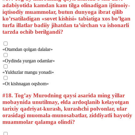
adabiyotida kamdan kam tilga olinadigan ijtimoiy-
iqtisodiy muammolar, butun dunyoga ibrat qilib
ko’rsatiladigan «sovet kishisi» tabiatiga xos bo’lgan
turfa illatlar badiiy jihatdan ta’sirchan va ishonarli
tarzda ochib berilgandi?
«Otamdan qolgan dalalar»
«Oydinda yurgan odamlar»
«Yulduzlar mangu yonadi»
«Ot kishnagan oqshom»
#18.
Tog’ay Murodning qaysi asarida ming yillar
mobaynida unutilmay, elda ardoqlanib kelayotgan
tarixiy qadriyat-kurash, kurashchi polvonlar, ular
orasidagi muomala-munosabatlar, ziddiyatli hayotiy
muammolar qalamga olindi?