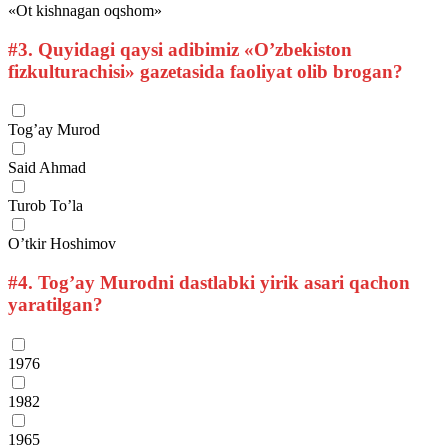
«Ot kishnagan oqshom»
#3.
Quyidagi qaysi adibimiz «O’zbekiston
fizkulturachisi» gazetasida faoliyat olib brogan?
Tog’ay Murod
Said Ahmad
Turob To’la
O’tkir Hoshimov
#4.
Tog’ay Murodni dastlabki yirik asari qachon
yaratilgan?
1976
1982
1965