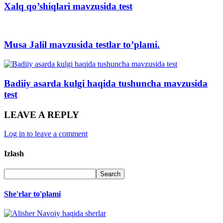
Xalq qo’shiqlari mavzusida test
Musa Jalil mavzusida testlar to’plami.
Badiiy asarda kulgi haqida tushuncha mavzusida
test
LEAVE A REPLY
Log in to leave a comment
Izlash
She'rlar to'plami