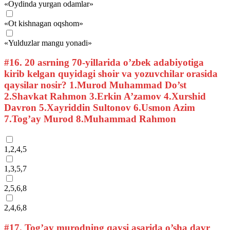
«Oydinda yurgan odamlar»
«Ot kishnagan oqshom»
«Yulduzlar mangu yonadi»
#16.
20 asrning 70-yillarida o’zbek adabiyotiga
kirib kelgan quyidagi shoir va yozuvchilar orasida
qaysilar nosir? 1.Murod Muhammad Do’st
2.Shavkat Rahmon 3.Erkin A’zamov 4.Xurshid
Davron 5.Xayriddin Sultonov 6.Usmon Azim
7.Tog’ay Murod 8.Muhammad Rahmon
1,2,4,5
1,3,5,7
2,5,6,8
2,4,6,8
#17.
Tog’ay murodning qaysi asarida o’sha davr