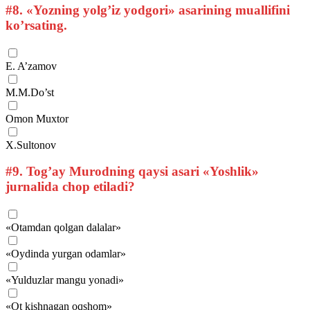
#8.
«Yozning yolg’iz yodgori» asarining muallifini
ko’rsating.
E. A’zamov
M.M.Do’st
Omon Muxtor
X.Sultonov
#9.
Tog’ay Murodning qaysi asari «Yoshlik»
jurnalida chop etiladi?
«Otamdan qolgan dalalar»
«Oydinda yurgan odamlar»
«Yulduzlar mangu yonadi»
«Ot kishnagan oqshom»