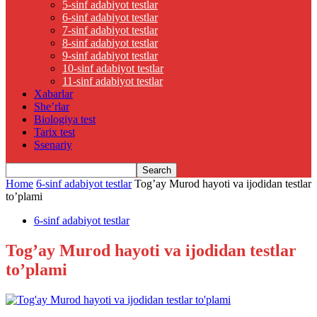
5-sinf adabiyot testlar
6-sinf adabiyot testlar
7-sinf adabiyot testlar
8-sinf adabiyot testlar
9-sinf adabiyot testlar
10-sinf adabiyot testlar
11-sinf adabiyot testlar
Xabarlar
She’rlar
Biologiya test
Tarix test
Ssenariy
Home
6-sinf adabiyot testlar
Tog’ay Murod hayoti va ijodidan testlar
to’plami
6-sinf adabiyot testlar
Tog’ay Murod hayoti va ijodidan testlar
to’plami