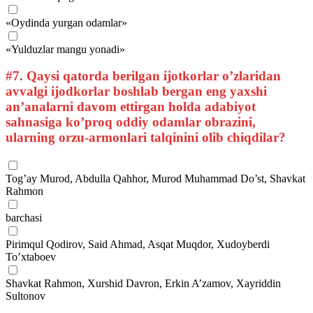
«Oydinda yurgan odamlar»
«Yulduzlar mangu yonadi»
#7.
Qaysi qatorda berilgan ijotkorlar o’zlaridan
avvalgi ijodkorlar boshlab bergan eng yaxshi
an’analarni davom ettirgan holda adabiyot
sahnasiga ko’proq oddiy odamlar obrazini,
ularning orzu-armonlari talqinini olib chiqdilar?
Tog’ay Murod, Abdulla Qahhor, Murod Muhammad Do’st, Shavkat
Rahmon
barchasi
Pirimqul Qodirov, Said Ahmad, Asqat Muqdor, Xudoyberdi
To’xtaboev
Shavkat Rahmon, Xurshid Davron, Erkin A’zamov, Xayriddin
Sultonov