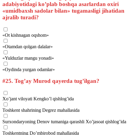
adabiyotidagi ko’plab boshqa asarlardan oxiri
«umidbaxsh sadolar bilan» tugamasligi jihatidan
ajralib turadi?
«Ot kishnagan oqshom»
«Otamdan qolgan dalalar»
«Yulduzlar mangu yonadi»
«Oydinda yurgan odamlar»
#25.
Tog’ay Murod qayerda tug’ilgan?
Xo’jant viloyati Kengko’l qishlog’ida
Toshkent shahrining Degrez mahallasida
Surxondaryoning Denov tumaniga qarashli Xo’jasoat qishlog’ida
Toshkentning Do’mbirobod mahallasida