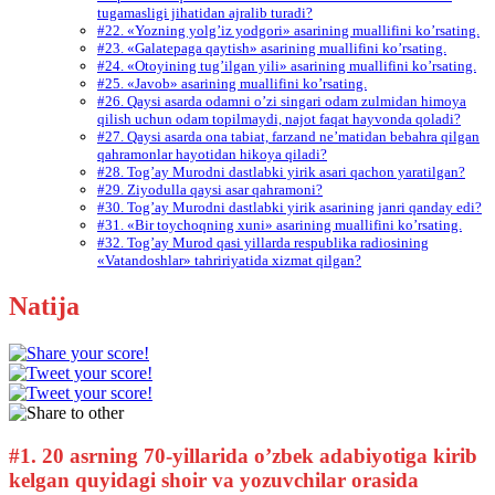
tugamasligi jihatidan ajralib turadi?
#22. «Yozning yolg’iz yodgori» asarining muallifini ko’rsating.
#23. «Galatepaga qaytish» asarining muallifini ko’rsating.
#24. «Otoyining tug’ilgan yili» asarining muallifini ko’rsating.
#25. «Javob» asarining muallifini ko’rsating.
#26. Qaysi asarda odamni o’zi singari odam zulmidan himoya
qilish uchun odam topilmaydi, najot faqat hayvonda qoladi?
#27. Qaysi asarda ona tabiat, farzand ne’matidan bebahra qilgan
qahramonlar hayotidan hikoya qiladi?
#28. Tog’ay Murodni dastlabki yirik asari qachon yaratilgan?
#29. Ziyodulla qaysi asar qahramoni?
#30. Tog’ay Murodni dastlabki yirik asarining janri qanday edi?
#31. «Bir toychoqning xuni» asarining muallifini ko’rsating.
#32. Tog’ay Murod qasi yillarda respublika radiosining
«Vatandoshlar» tahririyatida xizmat qilgan?
Natija
#1.
20 asrning 70-yillarida o’zbek adabiyotiga kirib
kelgan quyidagi shoir va yozuvchilar orasida