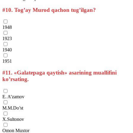
#10.
Tog’ay Murod qachon tug’ilgan?
1948
1923
1940
1951
#11.
«Galatepaga qaytish» asarining muallifini
ko’rsating.
E. A’zamov
M.M.Do’st
X.Sultonov
Omon Muxtor