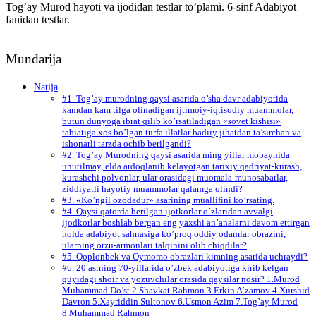
Tog’ay Murod hayoti va ijodidan testlar to’plami. 6-sinf Adabiyot
fanidan testlar.
Mundarija
Natija
#1. Tog’ay murodning qaysi asarida o’sha davr adabiyotida
kamdan kam tilga olinadigan ijtimoiy-iqtisodiy muammolar,
butun dunyoga ibrat qilib ko’rsatiladigan «sovet kishisi»
tabiatiga xos bo’lgan turfa illatlar badiiy jihatdan ta’sirchan va
ishonarli tarzda ochib berilgandi?
#2. Tog’ay Murodning qaysi asarida ming yillar mobaynida
unutilmay, elda ardoqlanib kelayotgan tarixiy qadriyat-kurash,
kurashchi polvonlar, ular orasidagi muomala-munosabatlar,
ziddiyatli hayotiy muammolar qalamga olindi?
#3. «Ko’ngil ozodadur» asarining muallifini ko’rsating.
#4. Qaysi qatorda berilgan ijotkorlar o’zlaridan avvalgi
ijodkorlar boshlab bergan eng yaxshi an’analarni davom ettirgan
holda adabiyot sahnasiga ko’proq oddiy odamlar obrazini,
ularning orzu-armonlari talqinini olib chiqdilar?
#5. Qoplonbek va Oymomo obrazlari kimning asarida uchraydi?
#6. 20 asrning 70-yillarida o’zbek adabiyotiga kirib kelgan
quyidagi shoir va yozuvchilar orasida qaysilar nosir? 1.Murod
Muhammad Do’st 2.Shavkat Rahmon 3.Erkin A’zamov 4.Xurshid
Davron 5.Xayriddin Sultonov 6.Usmon Azim 7.Tog’ay Murod
8.Muhammad Rahmon