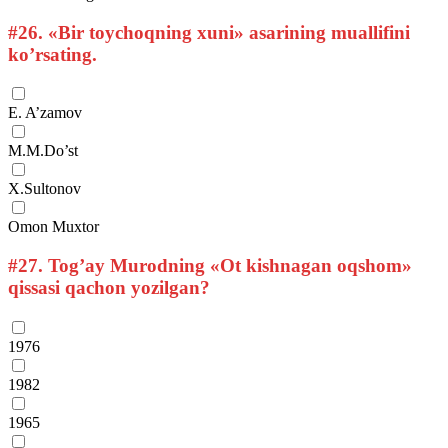
#26.
«Bir toychoqning xuni» asarining muallifini
ko’rsating.
E. A’zamov
M.M.Do’st
X.Sultonov
Omon Muxtor
#27.
Tog’ay Murodning «Ot kishnagan oqshom»
qissasi qachon yozilgan?
1976
1982
1965