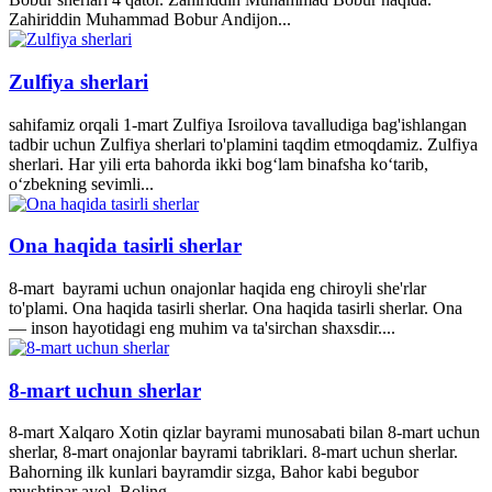
Zahiriddin Muhammad Bobur Andijon...
Zulfiya sherlari
sahifamiz orqali 1-mart Zulfiya Isroilova tavalludiga bag'ishlangan
tadbir uchun Zulfiya sherlari to'plamini taqdim etmoqdamiz. Zulfiya
sherlari. Har yili erta bahorda ikki bogʻlam binafsha koʻtarib,
oʻzbekning sevimli...
Ona haqida tasirli sherlar
8-mart bayrami uchun onajonlar haqida eng chiroyli she'rlar
to'plami. Ona haqida tasirli sherlar. Ona haqida tasirli sherlar. Ona
— inson hayotidagi eng muhim va ta'sirchan shaxsdir....
8-mart uchun sherlar
8-mart Xalqaro Xotin qizlar bayrami munosabati bilan 8-mart uchun
sherlar, 8-mart onajonlar bayrami tabriklari. 8-mart uchun sherlar.
Bahorning ilk kunlari bayramdir sizga, Bahor kabi begubor
mushtipar ayol. Boling...