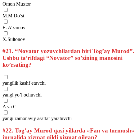
Omon Muxtor
M.M.Do’st
E. A’zamov
X.Sultonov
#21.
“Novator yozuvchilardan biri Tog’ay Murod”.
Ushbu ta’rifdagi “Novator” so’zining manosini
ko’rsating?
yangilik kashf etuvchi
yangi yo’l ochuvchi
A va C
yangi zamonaviy asarlar yaratuvchi
#22.
Tog’ay Murod qasi yillarda «Fan va turmush»
jurnalida xizmat qildi xizmat qilgan?