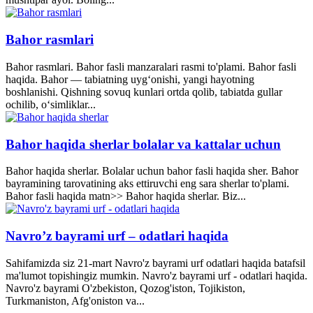
Bahor rasmlari
Bahor rasmlari. Bahor fasli manzaralari rasmi to'plami. Bahor fasli
haqida. Bahor — tabiatning uyg‘onishi, yangi hayotning
boshlanishi. Qishning sovuq kunlari ortda qolib, tabiatda gullar
ochilib, o‘simliklar...
Bahor haqida sherlar bolalar va kattalar uchun
Bahor haqida sherlar. Bolalar uchun bahor fasli haqida sher. Bahor
bayramining tarovatining aks ettiruvchi eng sara sherlar to'plami.
Bahor fasli haqida matn>> Bahor haqida sherlar. Biz...
Navro’z bayrami urf – odatlari haqida
Sahifamizda siz 21-mart Navro'z bayrami urf odatlari haqida batafsil
ma'lumot topishingiz mumkin. Navro'z bayrami urf - odatlari haqida.
Navro'z bayrami O'zbekiston, Qozog'iston, Tojikiston,
Turkmaniston, Afg'oniston va...