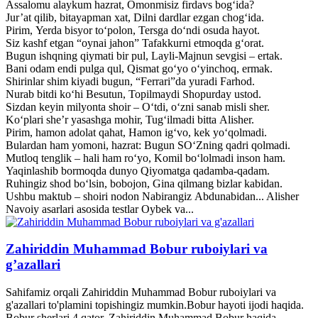
Assalomu alaykum hazrat, Omonmisiz firdavs bog‘ida?
Jur’at qilib, bitayapman xat, Dilni dardlar ezgan chog‘ida.
Pirim, Yerda bisyor to‘polon, Tersga do‘ndi osuda hayot.
Siz kashf etgan “oynai jahon” Tafakkurni etmoqda g‘orat.
Bugun ishqning qiymati bir pul, Layli-Majnun sevgisi – ertak.
Bani odam endi pulga qul, Qismat go‘yo o‘yinchoq, ermak.
Shirinlar shim kiyadi bugun, “Ferrari”da yuradi Farhod.
Nurab bitdi ko‘hi Besutun, Topilmaydi Shopurday ustod.
Sizdan keyin milyonta shoir – O‘tdi, o‘zni sanab misli sher.
Ko‘plari she’r yasashga mohir, Tug‘ilmadi bitta Alisher.
Pirim, hamon adolat qahat, Hamon ig‘vo, kek yo‘qolmadi.
Bulardan ham yomoni, hazrat: Bugun SO‘Zning qadri qolmadi.
Mutloq tenglik – hali ham ro‘yo, Komil bo‘lolmadi inson ham.
Yaqinlashib bormoqda dunyo Qiyomatga qadamba-qadam.
Ruhingiz shod bo‘lsin, bobojon, Gina qilmang bizlar kabidan.
Ushbu maktub – shoiri nodon Nabirangiz Abdunabidan... Alisher
Navoiy asarlari asosida testlar Oybek va...
Zahiriddin Muhammad Bobur ruboiylari va
g’azallari
Sahifamiz orqali Zahiriddin Muhammad Bobur ruboiylari va
g'azallari to'plamini topishingiz mumkin.Bobur hayoti ijodi haqida.
Bobur sherlari 4 qator. Zahiriddin Muhammad Bobur haqida.