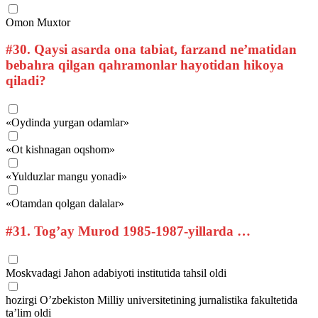
Omon Muxtor
#30.
Qaysi asarda ona tabiat, farzand ne’matidan
bebahra qilgan qahramonlar hayotidan hikoya
qiladi?
«Oydinda yurgan odamlar»
«Ot kishnagan oqshom»
«Yulduzlar mangu yonadi»
«Otamdan qolgan dalalar»
#31.
Tog’ay Murod 1985-1987-yillarda …
Moskvadagi Jahon adabiyoti institutida tahsil oldi
hozirgi O’zbekiston Milliy universitetining jurnalistika fakultetida
ta’lim oldi