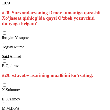
1979
#28.
Surxondaryoning Denov tumaniga qarashli
Xo’jasoat qishlog’ida qaysi O’zbek yozuvchisi
dunyoga kelgan?
Ibroyim Yusupov
Tog’ay Murod
Said Ahmad
P. Qodirov
#29.
«Javob» asarining muallifini ko’rsating.
X.Sultonov
E. A’zamov
M.M.Do’st