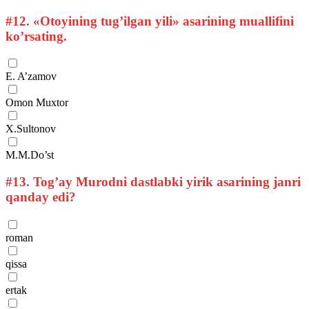
#12.
«Otoyining tug’ilgan yili» asarining muallifini
ko’rsating.
E. A’zamov
Omon Muxtor
X.Sultonov
M.M.Do’st
#13.
Tog’ay Murodni dastlabki yirik asarining janri
qanday edi?
roman
qissa
ertak