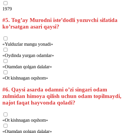
1979
#5.
Tog’ay Murodni iste’dodli yozuvchi sifatida
ko’rsatgan asari qaysi?
«Yulduzlar mangu yonadi»
«Oydinda yurgan odamlar»
«Otamdan qolgan dalalar»
«Ot kishnagan oqshom»
#6.
Qaysi asarda odamni o’zi singari odam
zulmidan himoya qilish uchun odam topilmaydi,
najot faqat hayvonda qoladi?
«Ot kishnagan oqshom»
«Otamdan qolgan dalalar»