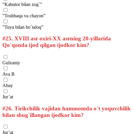
”Kabutor bilan zog`”
”Toshbaqa va chayon”
”Tuya bilan bo`taloq”
#25.
XVIII asr oxiri-XX asrning 20-yillarida
Qo`qonda ijod qilgan ijodkor kim?
Gulxaniy
Ava B
Abay
Jur’at
#26.
Tirikchilik vajidan hammomda o`t yoquvchilik
bilan shug`illangan ijodkor kim?
Jur’at