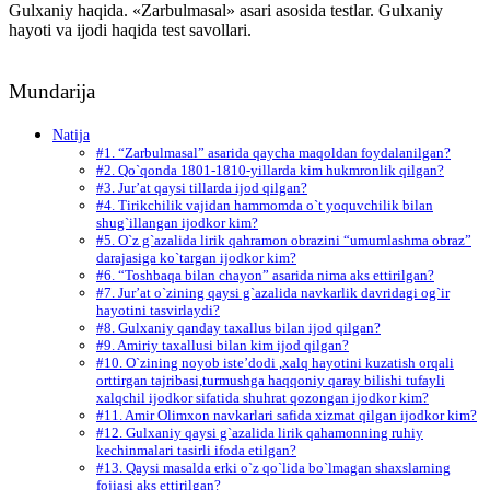
Gulxaniy haqida. «Zarbulmasal» asari asosida testlar. Gulxaniy
hayoti va ijodi haqida test savollari.
Mundarija
Natija
#1. “Zarbulmasal” asarida qaycha maqoldan foydalanilgan?
#2. Qo`qonda 1801-1810-yillarda kim hukmronlik qilgan?
#3. Jur’at qaysi tillarda ijod qilgan?
#4. Tirikchilik vajidan hammomda o`t yoquvchilik bilan
shug`illangan ijodkor kim?
#5. O`z g`azalida lirik qahramon obrazini “umumlashma obraz”
darajasiga ko`targan ijodkor kim?
#6. “Toshbaqa bilan chayon” asarida nima aks ettirilgan?
#7. Jur’at o`zining qaysi g`azalida navkarlik davridagi og`ir
hayotini tasvirlaydi?
#8. Gulxaniy qanday taxallus bilan ijod qilgan?
#9. Amiriy taxallusi bilan kim ijod qilgan?
#10. O`zining noyob iste’dodi ,xalq hayotini kuzatish orqali
orttirgan tajribasi,turmushga haqqoniy qaray bilishi tufayli
xalqchil ijodkor sifatida shuhrat qozongan ijodkor kim?
#11. Amir Olimxon navkarlari safida xizmat qilgan ijodkor kim?
#12. Gulxaniy qaysi g`azalida lirik qahamonning ruhiy
kechinmalari tasirli ifoda etilgan?
#13. Qaysi masalda erki o`z qo`lida bo`lmagan shaxslarning
fojiasi aks ettirilgan?