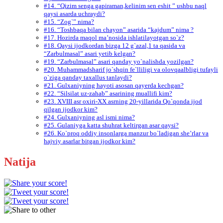
#14. “Qizim senga gapiraman,kelinim sen eshit ” ushbu naql
qaysi asarda uchraydi?
#15. “Zog`” nima?
#16. “Toshbaqa bilan chayon” asarida “kajdum” nima ?
#17. Hozirda maqol ma’nosida ishlatilayotgan so`z?
#18. Qaysi ijodkordan bizga 12 g`azal,1 ta qasida va
“Zarbulmasal” asari yetib kelgan?
#19. “Zarbulmasal” asari qanday yo`nalishda yozilgan?
#20. Muhammadsharif jo`shqin fe`lliligi va olovqaalbligi tufayli
o`ziga qanday taxallus tanlaydi?
#21. Gulxaniyning hayoti asosan qayerda kechgan?
#22. “Silsilat uz-zahab” asarining muallifi kim?
#23. XVIII asr oxiri-XX asrning 20-yillarida Qo`qonda ijod
qilgan ijodkor kim?
#24. Gulxaniyning asl ismi nima?
#25. Gulaniyga katta shuhrat keltirgan asar qaysi?
#26. Ko`proq oddiy insonlarga manzur bo`ladigan she’rlar va
hajviy asarlar bitgan ijodkor kim?
Natija