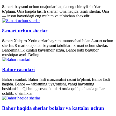
8-mart bayrami uchun onajonlar haqida eng chiroyli she'rlar
to'plami. Ona haqida tasirli sherlar. Ona haqida tasirli sherlar. Ona
— inson hayotidagi eng muhim va ta'sirchan shaxsdir....
8-mart uchun sherlar
8-mart Xalqaro Xotin qizlar bayrami munosabati bilan 8-mart uchun
sherlar, 8-mart onajonlar bayrami tabriklari. 8-mart uchun sherlar.
Bahorning ilk kunlari bayramdir sizga, Bahor kabi begubor
mushtipar ayol. Boling...
Bahor rasmlari
Bahor rasmlari. Bahor fasli manzaralari rasmi to'plami. Bahor fasli
haqida. Bahor — tabiatning uyg‘onishi, yangi hayotning
boshlanishi. Qishning sovuq kunlari ortda qolib, tabiatda gullar
ochilib, o‘simliklar...
Bahor haqida sherlar bolalar va kattalar uchun