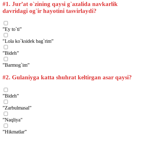
#1.
Jur’at o`zining qaysi g`azalida navkarlik
davridagi og`ir hayotini tasvirlaydi?
”Ey to`ti”
"Lola ko`ksidek bag`rim”
”Bideh”
”Barmog`im”
#2.
Gulaniyga katta shuhrat keltirgan asar qaysi?
”Bideh”
”Zarbulmasal”
”Naqliya"
”Hikmatlar”