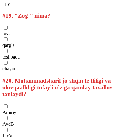
t.j.y
#19.
“Zog`” nima?
tuya
qarg`a
toshbaqa
chayon
#20.
Muhammadsharif jo`shqin fe`lliligi va
olovqaalbligi tufayli o`ziga qanday taxallus
tanlaydi?
Amiriy
AvaB
Jur’at