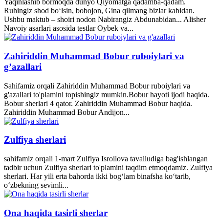
Yaqinlashib bormoqda dunyo Qiyomatga qadamba-qadam.
Ruhingiz shod bo‘lsin, bobojon, Gina qilmang bizlar kabidan.
Ushbu maktub – shoiri nodon Nabirangiz Abdunabidan... Alisher
Navoiy asarlari asosida testlar Oybek va...
Zahiriddin Muhammad Bobur ruboiylari va
g’azallari
Sahifamiz orqali Zahiriddin Muhammad Bobur ruboiylari va
g'azallari to'plamini topishingiz mumkin.Bobur hayoti ijodi haqida.
Bobur sherlari 4 qator. Zahiriddin Muhammad Bobur haqida.
Zahiriddin Muhammad Bobur Andijon...
Zulfiya sherlari
sahifamiz orqali 1-mart Zulfiya Isroilova tavalludiga bag'ishlangan
tadbir uchun Zulfiya sherlari to'plamini taqdim etmoqdamiz. Zulfiya
sherlari. Har yili erta bahorda ikki bogʻlam binafsha koʻtarib,
oʻzbekning sevimli...
Ona haqida tasirli sherlar