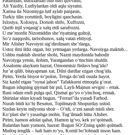
Padaridan, ustozlardan olib nuri quvvatni,
Ali Yazdiy, Lutfiylardan oldi aqlu siyratni.
Xamsa ila Nizomiyga lutf aylab panjasin,
Turkiy tilin yoruttirdi, boyligini qanchasin.
Ixlosiya, Xolosiya, Dorush shifo, Xuffozni,
Qurib injil yoqasig‘a xalq etdi sarafrozni.
U me’mordir Nizomiddin she’riyatning gultoji,
So‘z naqqoshi, tarixshunos, xalq vatan ehtiyoji.
Mir Alisher Navoiyni sig‘dirolmam she’rlarga,
Ustoz ilmi ildiz otgan, biz yetmagan yerlarga. Navoiyga maktub...
Ushbu maktub shoirlar shohi, Nazm maydonida bahodir
Navoiyga yetsin, ilohim, Yaratgandan o‘tinchim shuldir.
Assalomu alaykum hazrat, Omonmisiz firdavs bog‘ida?
Jur’at qilib, bitayapman xat, Dilni dardlar ezgan chog‘ida.
Pirim, Yerda bisyor to‘polon, Tersga do‘ndi osuda hayot.
Siz kashf etgan “oynai jahon” Tafakkurni etmoqda g‘orat.
Bugun ishqning qiymati bir pul, Layli-Majnun sevgisi – ertak.
Bani odam endi pulga qul, Qismat go‘yo o‘yinchoq, ermak.
Shirinlar shim kiyadi bugun, “Ferrari”da yuradi Farhod.
Nurab bitdi ko‘hi Besutun, Topilmaydi Shopurday ustod.
Sizdan keyin milyonta shoir – O‘tdi, o‘zni sanab misli sher.
Ko‘plari she’r yasashga mohir, Tug‘ilmadi bitta Alisher.
Pirim, hamon adolat qahat, Hamon ig‘vo, kek yo‘qolmadi.
Bulardan ham yomoni, hazrat: Bugun SO‘Zning qadri qolmadi.
Mutloq tenglik – hali ham ro‘yo, Komil bo‘lolmadi inson ham.