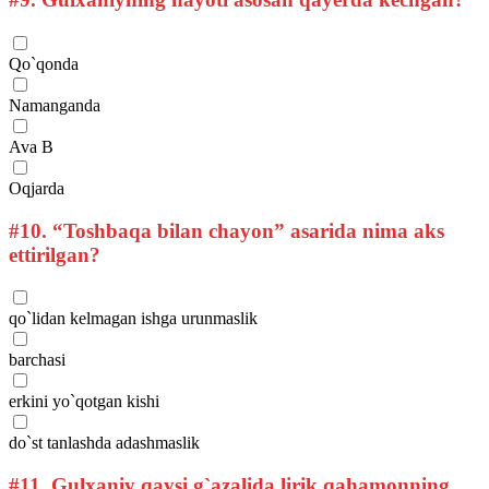
Qo`qonda
Namanganda
Ava B
Oqjarda
#10.
“Toshbaqa bilan chayon” asarida nima aks
ettirilgan?
qo`lidan kelmagan ishga urunmaslik
barchasi
erkini yo`qotgan kishi
do`st tanlashda adashmaslik
#11.
Gulxaniy qaysi g`azalida lirik qahamonning