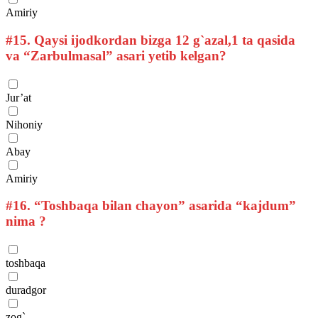
Amiriy
#15.
Qaysi ijodkordan bizga 12 g`azal,1 ta qasida
va “Zarbulmasal” asari yetib kelgan?
Jur’at
Nihoniy
Abay
Amiriy
#16.
“Toshbaqa bilan chayon” asarida “kajdum”
nima ?
toshbaqa
duradgor
zog`