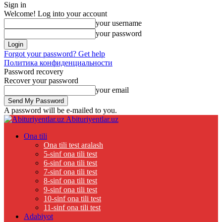
Sign in
Welcome! Log into your account
your username
your password
Forgot your password? Get help
Политика конфиденциальности
Password recovery
Recover your password
your email
A password will be e-mailed to you.
Abituriyentlar.uz
Ona tili
Ona tili test aralash
5-sinf ona tili test
6-sinf ona tili test
7-sinf ona tili test
8-sinf ona tili test
9-sinf ona tili test
10-sinf ona tili test
11-sinf ona tili test
Adabiyot