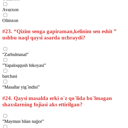
Avazxon
Olimxon
#23.
“Qizim senga gapiraman,kelinim sen eshit ”
ushbu naql qaysi asarda uchraydi?
”Zarbulmasal”
”Yapaloqqush hikoyasi”
barchasi
“Masallar yig`indisi”
#24.
Qaysi masalda erki o`z qo`lida bo`lmagan
shaxslarning fojiasi aks ettirilgan?
”Maymun bilan najjor”