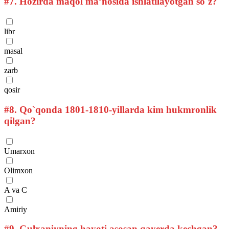
#7.
Hozirda maqol ma’nosida ishlatilayotgan so`z?
libr
masal
zarb
qosir
#8.
Qo`qonda 1801-1810-yillarda kim hukmronlik
qilgan?
Umarxon
Olimxon
A va C
Amiriy
#9.
Gulxaniyning hayoti asosan qayerda kechgan?