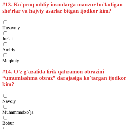
#13.
Ko`proq oddiy insonlarga manzur bo`ladigan
she’rlar va hajviy asarlar bitgan ijodkor kim?
Husayniy
Jur’at
Amiriy
Muqimiy
#14.
O`z g`azalida lirik qahramon obrazini
“umumlashma obraz” darajasiga ko`targan ijodkor
kim?
Navoiy
Muhammadxo`ja
Bobur