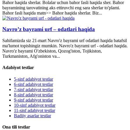
Bahor haqida sherlar. Bolalar uchun bahor fasli haqida sher. Bahor
bayramining tarovatining aks ettiruvchi eng sara sherlar to'plami.
Bahor fasli haqida matn>> Bahor haqida sherlar. Biz...
Navro’z bayrami urf – odatlari haqida
Sahifamizda siz 21-mart Navro'z bayrami urf odatlari haqida batafsil
ma'lumot topishingiz mumkin. Navro'z bayrami urf - odatlari haqida.
Navro'z bayrami O'zbekiston, Qozog'iston, Tojikiston,
Turkmaniston, Afg'oniston va...
Adabiyot testlar
5-sinf adabiyot testlar
6-sinf adabiyot testlar
7-sinf adabiyot testlar
8-sinf adabiyot testlar
9-sinf adabiyot testlar
10-sinf adabiyot testlar
11-sinf adabiyot testlar
Badiiy asarlar testlar
Ona tili testlar