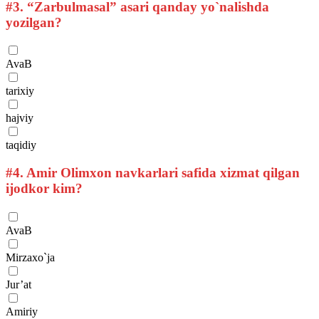
#3.
“Zarbulmasal” asari qanday yo`nalishda
yozilgan?
AvaB
tarixiy
hajviy
taqidiy
#4.
Amir Olimxon navkarlari safida xizmat qilgan
ijodkor kim?
AvaB
Mirzaxo`ja
Jur’at
Amiriy