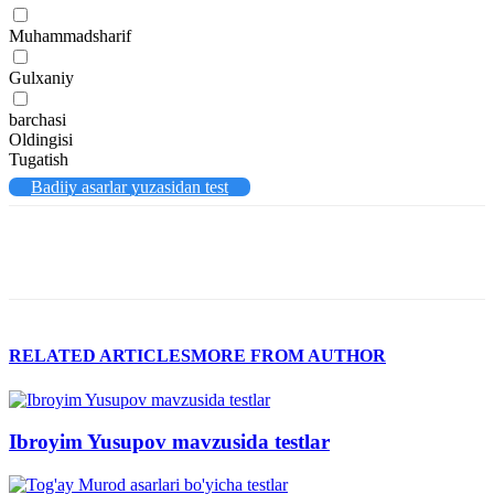
Muhammadsharif
Gulxaniy
barchasi
Oldingisi
Tugatish
Badiiy asarlar yuzasidan test
RELATED ARTICLES
MORE FROM AUTHOR
Ibroyim Yusupov mavzusida testlar