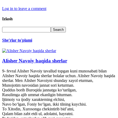
Log in to leave a comment
Izlash
She'rlar to'plami
Alisher Navoiy haqida sherlar
9- fevral Alisher Navoiy tavallud topgan kuni munosabati bilan
Alisher Navoiy haqida sherlar bolalar uchun. Alisher Navoiy haqida
sherlar. Men Alisher Navoiyni shunday xayol eturman,
Munojotim navosidan jannat sori keturman.
Quddus borib Buroqida jannatga ko‘tarilgan,
Rasulimga ajib ummat ekanligin biturman.
Ijtimoiy va ijodiy xarakterning elchisi,
Navo bo‘lgan, Foniy bo‘lgan, ikki tilning kuychisi.
To Xitodin, Xurosonga chekintirib bid’atni,
Qalam bilan zabt etdi ul, adolatni, hayratni.