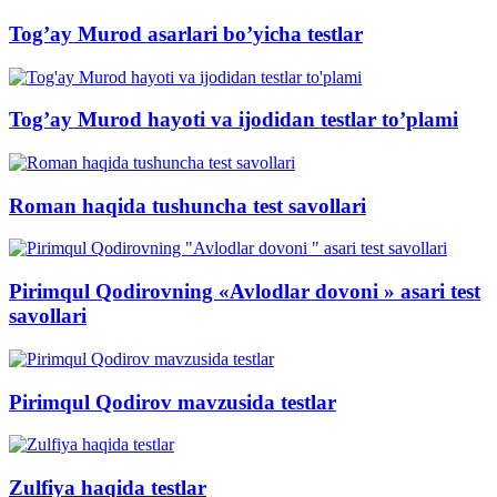
Tog’ay Murod asarlari bo’yicha testlar
Tog’ay Murod hayoti va ijodidan testlar to’plami
Roman haqida tushuncha test savollari
Pirimqul Qodirovning «Avlodlar dovoni » asari test
savollari
Pirimqul Qodirov mavzusida testlar
Zulfiya haqida testlar