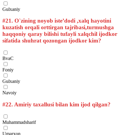
Gulxaniy
#21.
O`zining noyob iste’dodi ,xalq hayotini
kuzatish orqali orttirgan tajribasi,turmushga
haqqoniy qaray bilishi tufayli xalqchil ijodkor
sifatida shuhrat qozongan ijodkor kim?
BvaC
Foniy
Gulxaniy
Navoiy
#22.
Amiriy taxallusi bilan kim ijod qilgan?
Muhammadsharif
Umarxon