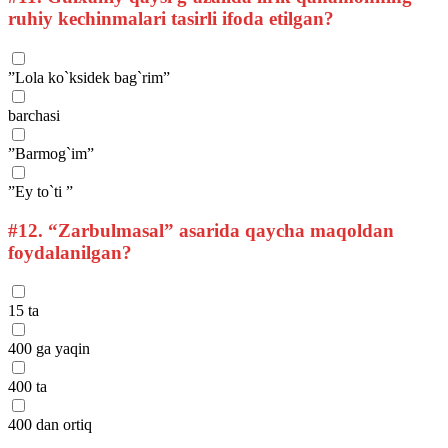
ruhiy kechinmalari tasirli ifoda etilgan?
”Lola ko`ksidek bag`rim”
barchasi
”Barmog`im”
”Ey to`ti ”
#12.
“Zarbulmasal” asarida qaycha maqoldan
foydalanilgan?
15 ta
400 ga yaqin
400 ta
400 dan ortiq