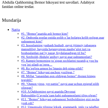
Abdulla Qahhorning Bemor hikoyasi test savollari. Adabiyot
fanidan online testlar.
Mundarija
Natija
#1. “Bemor”asarida asli bemor kim?
#2. Omborda qoplar ostida qolib o`lar holatga kelib qolgan asar
qahramoni kim?
#3. Insonlarning yashash hududi, qaysi ijtimoiy tabaqaga
mansubligi, hayotda bajarayotgan mashg’ulot turi va
boshqalardan qat’iy nazar, foydalanadigan til bu?
#4. Sotiboldi,Abdulg`aniboy qaysi asar qahramonlari?
#5. Kampir bemorning to`zigan sochlarini tuzatdi,u yoq bu
yog`ini siladi,so`ngra…
#6. Ko`ngliga armon bo`lmasin deb nima qildi?
#7. “Bemor” hikoyasi qachon yozilgan ?
#8. Millat “tanasidan qon oldirgan bemor” iborasi kimga
tegishli?
#9. “Osmon yiroq, yer qattiq” qaysi asar uchun epigraf qilib
olingan?
#10. A.Qahhorning qaysi asarida Devonai
Bahouddin,G`avsula’zam kabi qahramonlarni tilga olgan?
#11. “Bemor” hikoyasi qahramoni Sotiboldining qizi necha
yosh edi?
#12. Umumxalq tilining leksik, grammatik, imlo va talaffuz