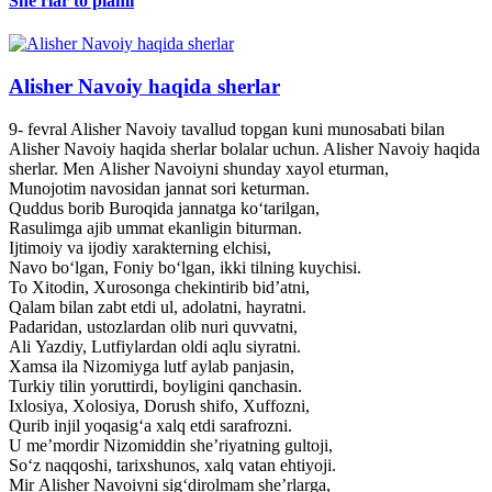
She'rlar to'plami
Alisher Navoiy haqida sherlar
9- fevral Alisher Navoiy tavallud topgan kuni munosabati bilan
Alisher Navoiy haqida sherlar bolalar uchun. Alisher Navoiy haqida
sherlar. Men Alisher Navoiyni shunday xayol eturman,
Munojotim navosidan jannat sori keturman.
Quddus borib Buroqida jannatga ko‘tarilgan,
Rasulimga ajib ummat ekanligin biturman.
Ijtimoiy va ijodiy xarakterning elchisi,
Navo bo‘lgan, Foniy bo‘lgan, ikki tilning kuychisi.
To Xitodin, Xurosonga chekintirib bid’atni,
Qalam bilan zabt etdi ul, adolatni, hayratni.
Padaridan, ustozlardan olib nuri quvvatni,
Ali Yazdiy, Lutfiylardan oldi aqlu siyratni.
Xamsa ila Nizomiyga lutf aylab panjasin,
Turkiy tilin yoruttirdi, boyligini qanchasin.
Ixlosiya, Xolosiya, Dorush shifo, Xuffozni,
Qurib injil yoqasig‘a xalq etdi sarafrozni.
U me’mordir Nizomiddin she’riyatning gultoji,
So‘z naqqoshi, tarixshunos, xalq vatan ehtiyoji.
Mir Alisher Navoiyni sig‘dirolmam she’rlarga,