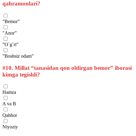
qahramonlari?
”Bemor”
"Anor”
”O`g`ri”
”Boshsiz odam”
#10.
Millat “tanasidan qon oldirgan bemor” iborasi
kimga tegishli?
Hamza
A va B
Qahhor
Niyoziy