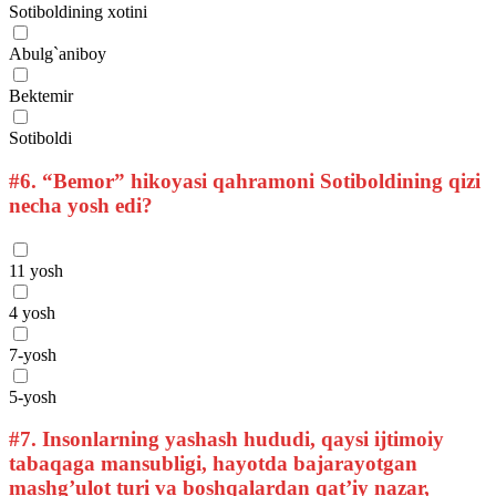
Sotiboldining xotini
Abulg`aniboy
Bektemir
Sotiboldi
#6.
“Bemor” hikoyasi qahramoni Sotiboldining qizi
necha yosh edi?
11 yosh
4 yosh
7-yosh
5-yosh
#7.
Insonlarning yashash hududi, qaysi ijtimoiy
tabaqaga mansubligi, hayotda bajarayotgan
mashg’ulot turi va boshqalardan qat’iy nazar,