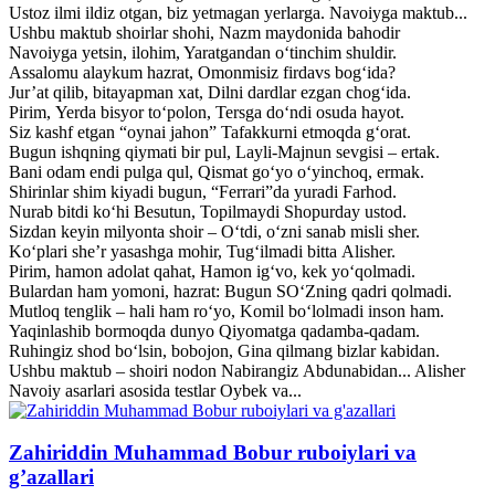
Ustoz ilmi ildiz otgan, biz yetmagan yerlarga. Navoiyga maktub...
Ushbu maktub shoirlar shohi, Nazm maydonida bahodir
Navoiyga yetsin, ilohim, Yaratgandan o‘tinchim shuldir.
Assalomu alaykum hazrat, Omonmisiz firdavs bog‘ida?
Jur’at qilib, bitayapman xat, Dilni dardlar ezgan chog‘ida.
Pirim, Yerda bisyor to‘polon, Tersga do‘ndi osuda hayot.
Siz kashf etgan “oynai jahon” Tafakkurni etmoqda g‘orat.
Bugun ishqning qiymati bir pul, Layli-Majnun sevgisi – ertak.
Bani odam endi pulga qul, Qismat go‘yo o‘yinchoq, ermak.
Shirinlar shim kiyadi bugun, “Ferrari”da yuradi Farhod.
Nurab bitdi ko‘hi Besutun, Topilmaydi Shopurday ustod.
Sizdan keyin milyonta shoir – O‘tdi, o‘zni sanab misli sher.
Ko‘plari she’r yasashga mohir, Tug‘ilmadi bitta Alisher.
Pirim, hamon adolat qahat, Hamon ig‘vo, kek yo‘qolmadi.
Bulardan ham yomoni, hazrat: Bugun SO‘Zning qadri qolmadi.
Mutloq tenglik – hali ham ro‘yo, Komil bo‘lolmadi inson ham.
Yaqinlashib bormoqda dunyo Qiyomatga qadamba-qadam.
Ruhingiz shod bo‘lsin, bobojon, Gina qilmang bizlar kabidan.
Ushbu maktub – shoiri nodon Nabirangiz Abdunabidan... Alisher
Navoiy asarlari asosida testlar Oybek va...
Zahiriddin Muhammad Bobur ruboiylari va
g’azallari