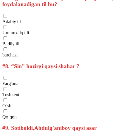
foydalanadigan til bu?
Adabiy til
Umumxalq tili
Badiiy til
barchasi
#8.
“Sin” hozirgi qaysi shahar ?
Farg'ona
Toshkent
O`sh
Qo`qon
#9.
Sotiboldi,Abdulg`aniboy qaysi asar