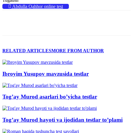
Tugatish
Abdulla Qahhor online test
RELATED ARTICLES
MORE FROM AUTHOR
Ibroyim Yusupov mavzusida testlar
Tog’ay Murod asarlari bo’yicha testlar
Tog’ay Murod hayoti va ijodidan testlar to’plami