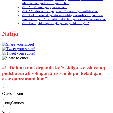
jihatdan me’yorlashtirilgan til bu?
#13. “Sin” hozirgi qaysi shahar ?
#14. “Yulduzlar mangu yonadi” asarining muallifi kim?
#15. Doktorxona deganda ko`z oldiga izvosh va oq podsho
surati solingan 25 so`mlik pul keladigan asar qahramoni kim”
#16. Badiiy til haqida aytilgan qaysi fikr to’g’ri?
Natija
#1.
Doktorxona deganda ko`z oldiga izvosh va oq
podsho surati solingan 25 so`mlik pul keladigan
asar qahramoni kim”
G`avsulazam
Abulg`aniboy
Sobiq