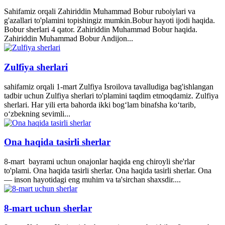
Sahifamiz orqali Zahiriddin Muhammad Bobur ruboiylari va
g'azallari to'plamini topishingiz mumkin.Bobur hayoti ijodi haqida.
Bobur sherlari 4 qator. Zahiriddin Muhammad Bobur haqida.
Zahiriddin Muhammad Bobur Andijon...
Zulfiya sherlari
sahifamiz orqali 1-mart Zulfiya Isroilova tavalludiga bag'ishlangan
tadbir uchun Zulfiya sherlari to'plamini taqdim etmoqdamiz. Zulfiya
sherlari. Har yili erta bahorda ikki bogʻlam binafsha koʻtarib,
oʻzbekning sevimli...
Ona haqida tasirli sherlar
8-mart bayrami uchun onajonlar haqida eng chiroyli she'rlar
to'plami. Ona haqida tasirli sherlar. Ona haqida tasirli sherlar. Ona
— inson hayotidagi eng muhim va ta'sirchan shaxsdir....
8-mart uchun sherlar