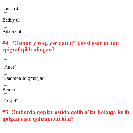
barchasi
Badiiy til
Adabiy til
#4.
“Osmon yiroq, yer qattiq” qaysi asar uchun
epigraf qilib olingan?
”Anor”
”Qadrdon so`qmoqlar”
Bemor”
”O`g`ri”
#5.
Omborda qoplar ostida qolib o`lar holatga kelib
qolgan asar qahramoni kim?