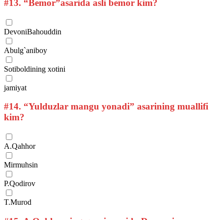
#13.
“Bemor”asarida asli bemor kim?
DevoniBahouddin
Abulg`aniboy
Sotiboldining xotini
jamiyat
#14.
“Yulduzlar mangu yonadi” asarining muallifi
kim?
A.Qahhor
Mirmuhsin
P.Qodirov
T.Murod