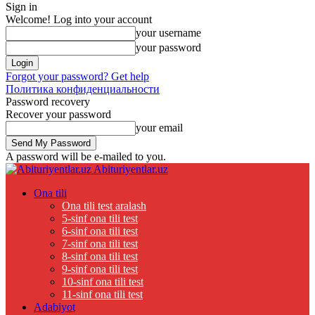
Sign in
Welcome! Log into your account
your username
your password
Forgot your password? Get help
Политика конфиденциальности
Password recovery
Recover your password
your email
A password will be e-mailed to you.
Abituriyentlar.uz
Ona tili
Ona tili test aralash
5-sinf ona tili test
6-sinf ona tili test
7-sinf ona tili test
8-sinf ona tili test
9-sinf ona tili test
10-sinf ona tili test
11-sinf ona tili test
Adabiyot