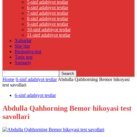
5-sinf adabiyot testlar
6-sinf adabiyot testlar
7-sinf adabiyot testlar
8-sinf adabiyot testlar
9-sinf adabiyot testlar
10-sinf adabiyot testlar
11-sinf adabiyot testlar
Xabarlar
She’rlar
Biologiya test
Tarix test
Ssenariy
Home
6-sinf adabiyot testlar
Abdulla Qahhorning Bemor hikoyasi
test savollari
6-sinf adabiyot testlar
Abdulla Qahhorning Bemor hikoyasi test
savollari