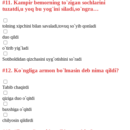
#11.
Kampir bemorning to`zigan sochlarini
tuzatdi,u yoq bu yog`ini siladi,so`ngra…
tolning xipchini bilan savaladi,tovuq so`yib qonladi
duo qildi
o`tirib yig`ladi
Sotiboldidan qizchasini uyg`otishini so`radi
#12.
Ko`ngliga armon bo`lmasin deb nima qildi?
Tabib chaqirdi
qiziga duo o`qitdi
baxshiga o`qitdi
chilyosin qildirdi