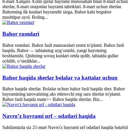
8-mart Xalqaro Xotin qizlar bayrami munosabati bilan 8-mart uchun
sherlar, 8-mart onajonlar bayrami tabriklari. 8-mart uchun sherlar.
Bahorning ilk kunlari bayramdir sizga, Bahor kabi begubor
mushtipar ayol. Boling...
Bahor rasmlari
Bahor rasmlari. Bahor fasli manzaralari rasmi to'plami. Bahor fasli
haqida. Bahor — tabiatning uyg‘onishi, yangi hayotning
boshlanishi. Qishning sovuq kunlari ortda qolib, tabiatda gullar
ochilib, o‘simliklar...
Bahor haqida sherlar bolalar va kattalar uchun
Bahor haqida sherlar. Bolalar uchun bahor fasli haqida sher. Bahor
bayramining tarovatining aks ettiruvchi eng sara sherlar to'plami.
Bahor fasli haqida matn>> Bahor haqida sherlar. Biz...
Navro’z bayrami urf – odatlari haqida
Sahifamizda siz 21-mart Navro'z bayrami urf odatlari haqida batafsil