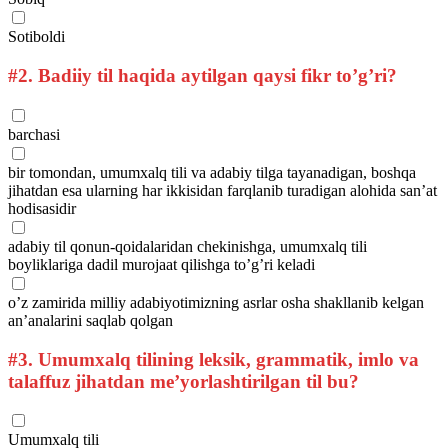
Sotiboldi
#2.
Badiiy til haqida aytilgan qaysi fikr to’g’ri?
barchasi
bir tomondan, umumxalq tili va adabiy tilga tayanadigan, boshqa
jihatdan esa ularning har ikkisidan farqlanib turadigan alohida san’at
hodisasidir
adabiy til qonun-qoidalaridan chekinishga, umumxalq tili
boyliklariga dadil murojaat qilishga to’g’ri keladi
o’z zamirida milliy adabiyotimizning asrlar osha shakllanib kelgan
an’analarini saqlab qolgan
#3.
Umumxalq tilining leksik, grammatik, imlo va
talaffuz jihatdan me’yorlashtirilgan til bu?
Umumxalq tili