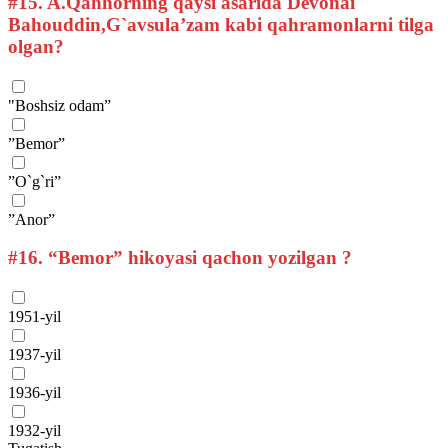
#15.
A.Qahhorning qaysi asarida Devonai
Bahouddin,G`avsula’zam kabi qahramonlarni tilga
olgan?
"Boshsiz odam”
”Bemor”
”O`g`ri”
”Anor”
#16.
“Bemor” hikoyasi qachon yozilgan ?
1951-yil
1937-yil
1936-yil
1932-yil