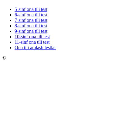
5-sinf ona tili test
6-sinf ona tili test
7-sinf ona tili test
8-sinf ona tili test
9-sinf ona tili test
10-sinf ona tili test
11-sinf ona tili test
Ona tili aralash testlar
©