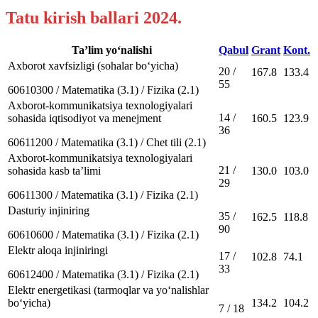
Tatu kirish ballari 2024.
Taʼlim yo‘nalishi
Qabul
Grant
Kont.
Axborot xavfsizligi (sohalar bo‘yicha)
20 /
167.8
133.4
55
60610300 / Matematika (3.1) / Fizika (2.1)
Axborot-kommunikatsiya texnologiyalari
14 /
sohasida iqtisodiyot va menejment
160.5
123.9
36
60611200 / Matematika (3.1) / Chet tili (2.1)
Axborot-kommunikatsiya texnologiyalari
21 /
sohasida kasb taʼlimi
130.0
103.0
29
60611300 / Matematika (3.1) / Fizika (2.1)
Dasturiy injiniring
35 /
162.5
118.8
90
60610600 / Matematika (3.1) / Fizika (2.1)
Elektr aloqa injiniringi
17 /
102.8
74.1
33
60612400 / Matematika (3.1) / Fizika (2.1)
Elektr energetikasi (tarmoqlar va yo‘nalishlar
bo‘yicha)
134.2
104.2
7 / 18