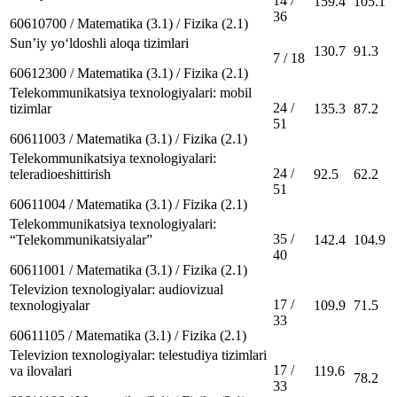
14 /
159.4
105.1
36
60610700 / Matematika (3.1) / Fizika (2.1)
Sunʼiy yo‘ldoshli aloqa tizimlari
130.7
91.3
7 / 18
60612300 / Matematika (3.1) / Fizika (2.1)
Telekommunikatsiya texnologiyalari: mobil
24 /
tizimlar
135.3
87.2
51
60611003 / Matematika (3.1) / Fizika (2.1)
Telekommunikatsiya texnologiyalari:
24 /
teleradioeshittirish
92.5
62.2
51
60611004 / Matematika (3.1) / Fizika (2.1)
Telekommunikatsiya texnologiyalari:
35 /
“Telekommunikatsiyalar”
142.4
104.9
40
60611001 / Matematika (3.1) / Fizika (2.1)
Televizion texnologiyalar: audiovizual
17 /
texnologiyalar
109.9
71.5
33
60611105 / Matematika (3.1) / Fizika (2.1)
Televizion texnologiyalar: telestudiya tizimlari
17 /
va ilovalari
119.6
78.2
33