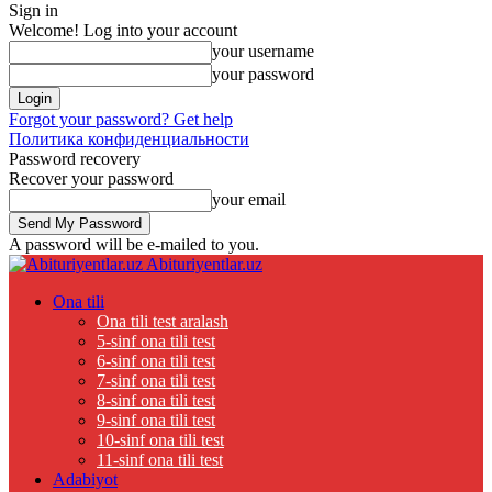
Sign in
Welcome! Log into your account
your username
your password
Forgot your password? Get help
Политика конфиденциальности
Password recovery
Recover your password
your email
A password will be e-mailed to you.
Abituriyentlar.uz
Ona tili
Ona tili test aralash
5-sinf ona tili test
6-sinf ona tili test
7-sinf ona tili test
8-sinf ona tili test
9-sinf ona tili test
10-sinf ona tili test
11-sinf ona tili test
Adabiyot