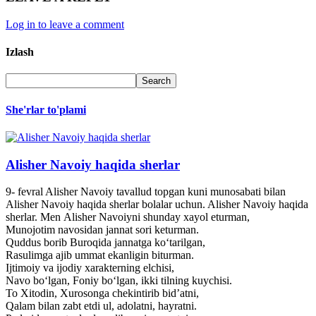
Log in to leave a comment
Izlash
She'rlar to'plami
Alisher Navoiy haqida sherlar
9- fevral Alisher Navoiy tavallud topgan kuni munosabati bilan
Alisher Navoiy haqida sherlar bolalar uchun. Alisher Navoiy haqida
sherlar. Men Alisher Navoiyni shunday xayol eturman,
Munojotim navosidan jannat sori keturman.
Quddus borib Buroqida jannatga ko‘tarilgan,
Rasulimga ajib ummat ekanligin biturman.
Ijtimoiy va ijodiy xarakterning elchisi,
Navo bo‘lgan, Foniy bo‘lgan, ikki tilning kuychisi.
To Xitodin, Xurosonga chekintirib bid’atni,
Qalam bilan zabt etdi ul, adolatni, hayratni.