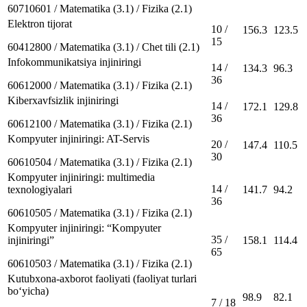
60710601 / Matematika (3.1) / Fizika (2.1)
Elektron tijorat
10 /
156.3
123.5
15
60412800 / Matematika (3.1) / Chet tili (2.1)
Infokommunikatsiya injiniringi
14 /
134.3
96.3
36
60612000 / Matematika (3.1) / Fizika (2.1)
Kiberxavfsizlik injiniringi
14 /
172.1
129.8
36
60612100 / Matematika (3.1) / Fizika (2.1)
Kompyuter injiniringi: AT-Servis
20 /
147.4
110.5
30
60610504 / Matematika (3.1) / Fizika (2.1)
Kompyuter injiniringi: multimedia
14 /
texnologiyalari
141.7
94.2
36
60610505 / Matematika (3.1) / Fizika (2.1)
Kompyuter injiniringi: “Kompyuter
35 /
injiniringi”
158.1
114.4
65
60610503 / Matematika (3.1) / Fizika (2.1)
Kutubxona-axborot faoliyati (faoliyat turlari
bo‘yicha)
98.9
82.1
7 / 18