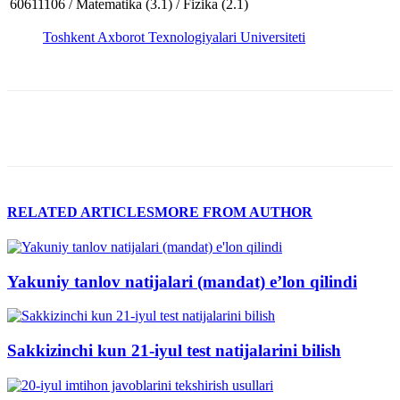
60611106 / Matematika (3.1) / Fizika (2.1)
Toshkent Axborot Texnologiyalari Universiteti
RELATED ARTICLES
MORE FROM AUTHOR
Yakuniy tanlov natijalari (mandat) e’lon qilindi
Sakkizinchi kun 21-iyul test natijalarini bilish