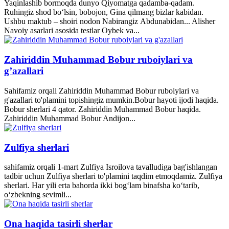
Yaqinlashib bormoqda dunyo Qiyomatga qadamba-qadam.
Ruhingiz shod bo‘lsin, bobojon, Gina qilmang bizlar kabidan.
Ushbu maktub – shoiri nodon Nabirangiz Abdunabidan... Alisher
Navoiy asarlari asosida testlar Oybek va...
Zahiriddin Muhammad Bobur ruboiylari va
g’azallari
Sahifamiz orqali Zahiriddin Muhammad Bobur ruboiylari va
g'azallari to'plamini topishingiz mumkin.Bobur hayoti ijodi haqida.
Bobur sherlari 4 qator. Zahiriddin Muhammad Bobur haqida.
Zahiriddin Muhammad Bobur Andijon...
Zulfiya sherlari
sahifamiz orqali 1-mart Zulfiya Isroilova tavalludiga bag'ishlangan
tadbir uchun Zulfiya sherlari to'plamini taqdim etmoqdamiz. Zulfiya
sherlari. Har yili erta bahorda ikki bogʻlam binafsha koʻtarib,
oʻzbekning sevimli...
Ona haqida tasirli sherlar