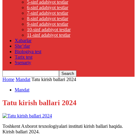
5-sinf adabiyot testlar
6-sinf adabiyot testlar
7-sinf adabiyot testlar
8-sinf adabiyot testlar
9-sinf adabiyot testlar
10-sinf adabiyot testlar
11-sinf adabiyot testlar
Xabarlar
She’rlar
Biologiya test
Tarix test
Ssenariy
Home
Mandat
Tatu kirish ballari 2024
Mandat
Tatu kirish ballari 2024
Toshkent Axborot texnologiyalari instituti kirish ballari haqida.
Kirish ballari 2024.