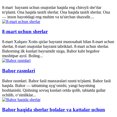
8-mart bayrami uchun onajonlar haqida eng chiroyli she'rlar
to'plami. Ona haqida tasirli sherlar. Ona haqida tasirli sherlar. Ona
— inson hayotidagi eng muhim va ta'sirchan shaxsdir....
8-mart uchun sherlar
8-mart Xalqaro Xotin qizlar bayrami munosabati bilan 8-mart uchun
sherlar, 8-mart onajonlar bayrami tabriklari. 8-mart uchun sherlar.
Bahorning ilk kunlari bayramdir sizga, Bahor kabi begubor
mushtipar ayol. Boling...
Bahor rasmlari
Bahor rasmlari. Bahor fasli manzaralari rasmi to'plami. Bahor fasli
haqida. Bahor — tabiatning uyg‘onishi, yangi hayotning
boshlanishi. Qishning sovuq kunlari ortda qolib, tabiatda gullar
ochilib, o‘simliklar...
Bahor haqida sherlar bolalar va kattalar uchun