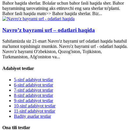
Bahor haqida sherlar. Bolalar uchun bahor fasli haqida sher. Bahor
bayramining tarovatining aks ettiruvchi eng sara sherlar to'plami.
Bahor fasli haqida matn>> Bahor haqida sherlar. Biz...
Navro’z bayrami urf – odatlari haqida
Sahifamizda siz 21-mart Navro'z bayrami urf odatlari haqida batafsil
ma'lumot topishingiz mumkin. Navro'z bayrami urf - odatlari haqida.
Navro'z bayrami O'zbekiston, Qozog'iston, Tojikiston,
Turkmaniston, Afg'oniston va...
Adabiyot testlar
5-sinf adabiyot testlar
6-sinf adabiyot testlar
7-sinf adabiyot testlar
8-sinf adabiyot testlar
9-sinf adabiyot testlar
10-sinf adabiyot testlar
11-sinf adabiyot testlar
Badiiy asarlar testlar
Ona tili testlar