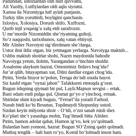
Padaridan, ustozlardan olib nuri quvvatni,
Ali Yazdiy, Lutfiylardan oldi aqlu siyratni.
Xamsa ila Nizomiyga lutf aylab panjasin,
Turkiy tilin yoruttirdi, boyligini qanchasin.
Ixlosiya, Xolosiya, Dorush shifo, Xuffozni,
Qurib injil yoqasig‘a xalq etdi sarafrozni.
U me’mordir Nizomiddin she’riyatning gultoji,
So‘z naqqoshi, tarixshunos, xalq vatan ehtiyoji.
Mir Alisher Navoiyni sig‘dirolmam she’rlarga,
Ustoz ilmi ildiz otgan, biz yetmagan yerlarga. Navoiyga maktub...
Ushbu maktub shoirlar shohi, Nazm maydonida bahodir
Navoiyga yetsin, ilohim, Yaratgandan o‘tinchim shuldir.
Assalomu alaykum hazrat, Omonmisiz firdavs bog‘ida?
Jur’at qilib, bitayapman xat, Dilni dardlar ezgan chog‘ida.
Pirim, Yerda bisyor to‘polon, Tersga do‘ndi osuda hayot.
Siz kashf etgan “oynai jahon” Tafakkurni etmoqda g‘orat.
Bugun ishqning qiymati bir pul, Layli-Majnun sevgisi – ertak.
Bani odam endi pulga qul, Qismat go‘yo o‘yinchoq, ermak.
Shirinlar shim kiyadi bugun, “Ferrari”da yuradi Farhod.
Nurab bitdi ko‘hi Besutun, Topilmaydi Shopurday ustod.
Sizdan keyin milyonta shoir – O‘tdi, o‘zni sanab misli sher.
Ko‘plari she’r yasashga mohir, Tug‘ilmadi bitta Alisher.
Pirim, hamon adolat qahat, Hamon ig‘vo, kek yo‘qolmadi.
Bulardan ham yomoni, hazrat: Bugun SO‘Zning qadri qolmadi.
Mutloq tenglik – hali ham ro‘yo, Komil bo‘lolmadi inson ham.