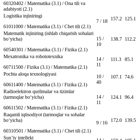
60320402 / Matematika (3.1) / Ona tili va
adabiyoti (2.1)
Logistika injiniringi
157.2
125.1
7 / 18
61011000 / Matematika (3.1) / Chet tili (2.1)
Matematik injiniring (ishlab chiqarish sohalari
15 /
bo‘yicha)
138.7
112.2
10
60540301 / Matematika (3.1) / Fizika (2.1)
Mexatronika va robototexnika
14 /
111.3
85.1
11
60711500 / Fizika (3.1) / Matematika (2.1)
Pochta aloqa texnologiyasi
10 /
107.1
74.6
40
60611400 / Matematika (3.1) / Fizika (2.1)
Radioelektron qurilmalar va tizimlar
14 /
(tarmoqlar bo‘yicha)
124.1
96.4
11
60611502 / Matematika (3.1) / Fizika (2.1)
Raqamli iqtisodiyot (tarmoqlar va sohalar
bo‘yicha)
172.0
139.5
9 / 16
60310501 / Matematika (3.1) / Chet tili (2.1)
Sunʼiy intellekt