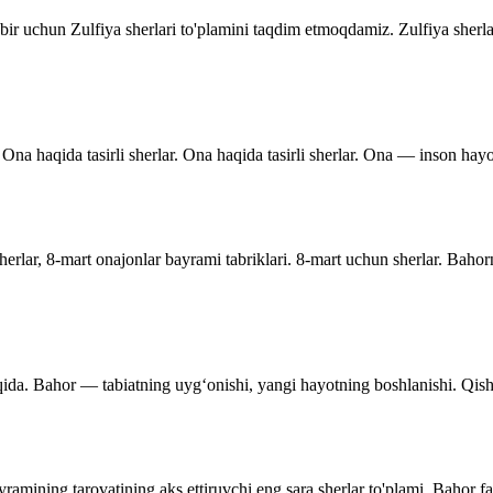
dbir uchun Zulfiya sherlari to'plamini taqdim etmoqdamiz. Zulfiya sherla
Ona haqida tasirli sherlar. Ona haqida tasirli sherlar. Ona — inson hayo
rlar, 8-mart onajonlar bayrami tabriklari. 8-mart uchun sherlar. Bahor
qida. Bahor — tabiatning uyg‘onishi, yangi hayotning boshlanishi. Qishnin
ramining tarovatining aks ettiruvchi eng sara sherlar to'plami. Bahor f