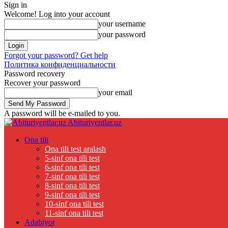
Sign in
Welcome! Log into your account
your username
your password
Forgot your password? Get help
Политика конфиденциальности
Password recovery
Recover your password
your email
A password will be e-mailed to you.
Abituriyentlar.uz
Ona tili
Ona tili test aralash
5-sinf ona tili test
6-sinf ona tili test
7-sinf ona tili test
8-sinf ona tili test
9-sinf ona tili test
10-sinf ona tili test
11-sinf ona tili test
Adabiyot