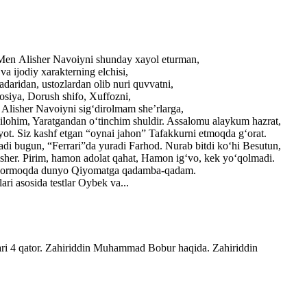
. Men Alisher Navoiyni shunday xayol eturman,
a ijodiy xarakterning elchisi,
adaridan, ustozlardan olib nuri quvvatni,
losiya, Dorush shifo, Xuffozni,
r Alisher Navoiyni sig‘dirolmam she’rlarga,
ilohim, Yaratgandan o‘tinchim shuldir. Assalomu alaykum hazrat,
yot. Siz kashf etgan “oynai jahon” Tafakkurni etmoqda g‘orat.
adi bugun, “Ferrari”da yuradi Farhod. Nurab bitdi ko‘hi Besutun,
lisher. Pirim, hamon adolat qahat, Hamon ig‘vo, kek yo‘qolmadi.
ib bormoqda dunyo Qiyomatga qadamba-qadam.
ri asosida testlar Oybek va...
lari 4 qator. Zahiriddin Muhammad Bobur haqida. Zahiriddin