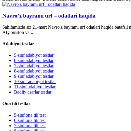
Navro’z bayrami urf – odatlari haqida
Sahifamizda siz 21-mart Navro'z bayrami urf odatlari haqida batafsil
Afg'oniston va...
Adabiyot testlar
5-sinf adabiyot testlar
6-sinf adabiyot testlar
7-sinf adabiyot testlar
8-sinf adabiyot testlar
9-sinf adabiyot testlar
10-sinf adabiyot testlar
11-sinf adabiyot testlar
Badiiy asarlar testlar
Ona tili testlar
5-sinf ona tili test
6-sinf ona tili test
7-sinf ona tili test
8-sinf ona tili test