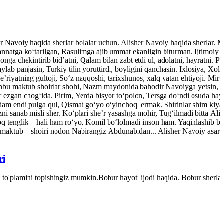
her Navoiy haqida sherlar bolalar uchun. Alisher Navoiy haqida sherlar
atga ko‘tarilgan, Rasulimga ajib ummat ekanligin biturman. Ijtimoiy v
nga chekintirib bid’atni, Qalam bilan zabt etdi ul, adolatni, hayratni. P
ylab panjasin, Turkiy tilin yoruttirdi, boyligini qanchasin. Ixlosiya, Xo
’riyatning gultoji, So‘z naqqoshi, tarixshunos, xalq vatan ehtiyoji. Mi
shbu maktub shoirlar shohi, Nazm maydonida bahodir Navoiyga yetsin, 
ar ezgan chog‘ida. Pirim, Yerda bisyor to‘polon, Tersga do‘ndi osuda ha
dam endi pulga qul, Qismat go‘yo o‘yinchoq, ermak. Shirinlar shim kiy
ni sanab misli sher. Ko‘plari she’r yasashga mohir, Tug‘ilmadi bitta A
q tenglik – hali ham ro‘yo, Komil bo‘lolmadi inson ham. Yaqinlash
maktub – shoiri nodon Nabirangiz Abdunabidan... Alisher Navoiy asarla
ri
 to'plamini topishingiz mumkin.Bobur hayoti ijodi haqida. Bobur sher