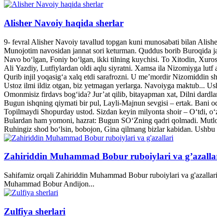
Alisher Navoiy haqida sherlar
9- fevral Alisher Navoiy tavallud topgan kuni munosabati bilan Alis
Munojotim navosidan jannat sori keturman. Quddus borib Buroqida jann
Navo bo‘lgan, Foniy bo‘lgan, ikki tilning kuychisi. To Xitodin, Xuroso
Ali Yazdiy, Lutfiylardan oldi aqlu siyratni. Xamsa ila Nizomiyga lutf a
Qurib injil yoqasig‘a xalq etdi sarafrozni. U me’mordir Nizomiddin she
Ustoz ilmi ildiz otgan, biz yetmagan yerlarga. Navoiyga maktub... U
Omonmisiz firdavs bog‘ida? Jur’at qilib, bitayapman xat, Dilni dardl
Bugun ishqning qiymati bir pul, Layli-Majnun sevgisi – ertak. Bani o
Topilmaydi Shopurday ustod. Sizdan keyin milyonta shoir – O‘tdi, o‘z
Bulardan ham yomoni, hazrat: Bugun SO‘Zning qadri qolmadi. Mutlo
Ruhingiz shod bo‘lsin, bobojon, Gina qilmang bizlar kabidan. Ushbu 
Zahiriddin Muhammad Bobur ruboiylari va g’azalla
Sahifamiz orqali Zahiriddin Muhammad Bobur ruboiylari va g'azallari
Muhammad Bobur Andijon...
Zulfiya sherlari