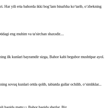
ri. Har yili erta bahorda ikki bogʻlam binafsha koʻtarib, oʻzbekning
tidagi eng muhim va ta'sirchan shaxsdir....
ning ilk kunlari bayramdir sizga, Bahor kabi begubor mushtipar ayol.
g sovuq kunlari ortda qolib, tabiatda gullar ochilib, o‘simliklar...
asli haqida matn>> Bahor haqida sherlar. Biz...