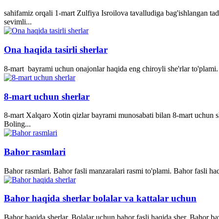
sahifamiz orqali 1-mart Zulfiya Isroilova tavalludiga bag'ishlangan ta
sevimli...
Ona haqida tasirli sherlar
8-mart bayrami uchun onajonlar haqida eng chiroyli she'rlar to'plami. 
8-mart uchun sherlar
8-mart Xalqaro Xotin qizlar bayrami munosabati bilan 8-mart uchun she
Boling...
Bahor rasmlari
Bahor rasmlari. Bahor fasli manzaralari rasmi to'plami. Bahor fasli ha
Bahor haqida sherlar bolalar va kattalar uchun
Bahor haqida sherlar. Bolalar uchun bahor fasli haqida sher. Bahor bay