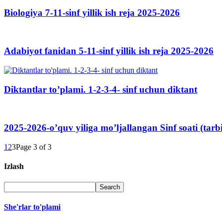
Biologiya 7-11-sinf yillik ish reja 2025-2026
Adabiyot fanidan 5-11-sinf yillik ish reja 2025-2026
Diktantlar to’plami. 1-2-3-4- sinf uchun diktant
2025-2026-o’quv yiliga mo’ljallangan Sinf soati (tarbiy
1
2
3
Page 3 of 3
Izlash
She'rlar to'plami