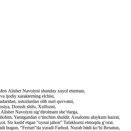
. Men Alisher Navoiyni shunday xayol eturman,
a ijodiy xarakterning elchisi,
adaridan, ustozlardan olib nuri quvvatni,
losiya, Dorush shifo, Xuffozni,
r Alisher Navoiyni sig‘dirolmam she’rlarga,
ilohim, Yaratgandan o‘tinchim shuldir. Assalomu alaykum hazrat,
yot. Siz kashf etgan “oynai jahon” Tafakkurni etmoqda g‘orat.
adi bugun, “Ferrari”da yuradi Farhod. Nurab bitdi ko‘hi Besutun,