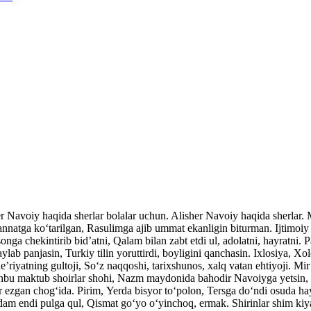
her Navoiy haqida sherlar bolalar uchun. Alisher Navoiy haqida sherlar
atga ko‘tarilgan, Rasulimga ajib ummat ekanligin biturman. Ijtimoiy v
nga chekintirib bid’atni, Qalam bilan zabt etdi ul, adolatni, hayratni. P
ylab panjasin, Turkiy tilin yoruttirdi, boyligini qanchasin. Ixlosiya, Xo
’riyatning gultoji, So‘z naqqoshi, tarixshunos, xalq vatan ehtiyoji. Mi
shbu maktub shoirlar shohi, Nazm maydonida bahodir Navoiyga yetsin, 
ar ezgan chog‘ida. Pirim, Yerda bisyor to‘polon, Tersga do‘ndi osuda ha
dam endi pulga qul, Qismat go‘yo o‘yinchoq, ermak. Shirinlar shim kiy