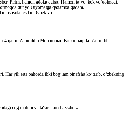
lisher. Pirim, hamon adolat qahat, Hamon ig‘vo, kek yo‘qolmadi.
ib bormoqda dunyo Qiyomatga qadamba-qadam.
ri asosida testlar Oybek va...
lari 4 qator. Zahiriddin Muhammad Bobur haqida. Zahiriddin
ri. Har yili erta bahorda ikki bogʻlam binafsha koʻtarib, oʻzbekning
tidagi eng muhim va ta'sirchan shaxsdir....