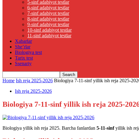
5-sinf adabiyot testlar
6-sinf adabiyot testlar
7-sinf adabiyot testlar
8-sinf adabiyot testlar
9-sinf adabiyot testlar
10-sinf adabiyot testlar
11-sinf adabiyot testlar
Xabarlar
She’rlar
Biologiya test
Tarix test
Ssenariy
Home
Ish reja 2025-2026
Biologiya 7-11-sinf yillik ish reja 2025-202
Ish reja 2025-2026
Biologiya 7-11-sinf yillik ish reja 2025-202
Biologiya yillik ish reja 2025. Barcha fanlardan
5-11-sinf
yillik ish re