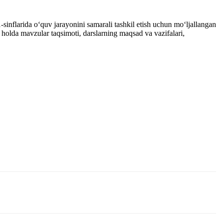
sinflarida o‘quv jarayonini samarali tashkil etish uchun mo‘ljallangan
n holda mavzular taqsimoti, darslarning maqsad va vazifalari,