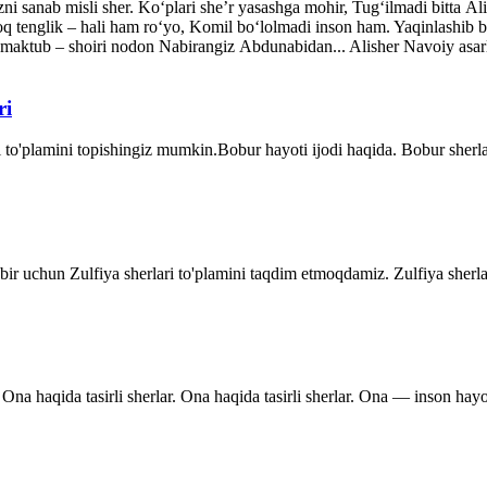
ni sanab misli sher. Ko‘plari she’r yasashga mohir, Tug‘ilmadi bitta A
q tenglik – hali ham ro‘yo, Komil bo‘lolmadi inson ham. Yaqinlash
maktub – shoiri nodon Nabirangiz Abdunabidan... Alisher Navoiy asarla
ri
 to'plamini topishingiz mumkin.Bobur hayoti ijodi haqida. Bobur sher
dbir uchun Zulfiya sherlari to'plamini taqdim etmoqdamiz. Zulfiya sherla
Ona haqida tasirli sherlar. Ona haqida tasirli sherlar. Ona — inson hayo