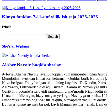
Kimyo fanidan 7-11-sinf yillik ish reja 2025-2026
Izlash
She'rlar to'plami
Alisher Navoiy haqida sherlar
9- fevral Alisher Navoiy tavallud topgan kuni munosabati bilan Alis
Munojotim navosidan jannat sori keturman. Quddus borib Buroqida jann
Navo bo‘lgan, Foniy bo‘lgan, ikki tilning kuychisi. To Xitodin, Xuroso
Ali Yazdiy, Lutfiylardan oldi aqlu siyratni. Xamsa ila Nizomiyga lutf a
Qurib injil yoqasig‘a xalq etdi sarafrozni. U me’mordir Nizomiddin she
Ustoz ilmi ildiz otgan, biz yetmagan yerlarga. Navoiyga maktub... U
Omonmisiz firdavs bog‘ida? Jur’at qilib, bitayapman xat, Dilni dardl
Bugun ishqning qiymati bir pul, Layli-Majnun sevgisi – ertak. Bani o