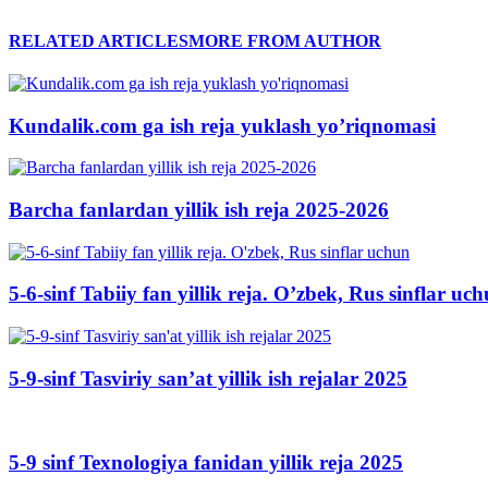
RELATED ARTICLES
MORE FROM AUTHOR
Kundalik.com ga ish reja yuklash yo’riqnomasi
Barcha fanlardan yillik ish reja 2025-2026
5-6-sinf Tabiiy fan yillik reja. O’zbek, Rus sinflar uc
5-9-sinf Tasviriy san’at yillik ish rejalar 2025
5-9 sinf Texnologiya fanidan yillik reja 2025