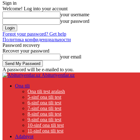
Sign in
Welcome! Log into your account
your username
your password
Forgot your password? Get help
Политика конфиденциальности
Password recovery
Recover your password
your email
A password will be e-mailed to you.
Abituriyentlar.uz
Ona tili
Ona tili test aralash
5-sinf ona tili test
6-sinf ona tili test
7-sinf ona tili test
8-sinf ona tili test
9-sinf ona tili test
10-sinf ona tili test
11-sinf ona tili test
Adabiyot