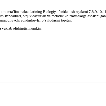
a umumta’lim maktablarining Biologiya fanidan ish rejalarni 7-8-9-10-11-
’lim standartlari, o‘quv dasturlari va metodik ko‘rsatmalarga asoslanilga
izmat qiluvchi yondashuvlar o‘z ifodasini topgan.
va yuklab olishingiz mumkin.