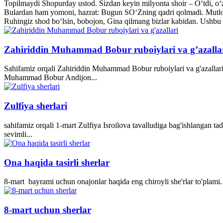
Topilmaydi Shopurday ustod. Sizdan keyin milyonta shoir – O‘tdi, o‘z
Bulardan ham yomoni, hazrat: Bugun SO‘Zning qadri qolmadi. Mutlo
Ruhingiz shod bo‘lsin, bobojon, Gina qilmang bizlar kabidan. Ushbu 
Zahiriddin Muhammad Bobur ruboiylari va g’azalla
Sahifamiz orqali Zahiriddin Muhammad Bobur ruboiylari va g'azallari
Muhammad Bobur Andijon...
Zulfiya sherlari
sahifamiz orqali 1-mart Zulfiya Isroilova tavalludiga bag'ishlangan ta
sevimli...
Ona haqida tasirli sherlar
8-mart bayrami uchun onajonlar haqida eng chiroyli she'rlar to'plami. 
8-mart uchun sherlar