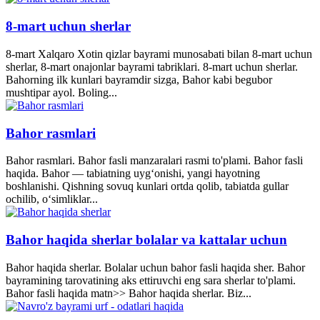
8-mart uchun sherlar
8-mart Xalqaro Xotin qizlar bayrami munosabati bilan 8-mart uchun
sherlar, 8-mart onajonlar bayrami tabriklari. 8-mart uchun sherlar.
Bahorning ilk kunlari bayramdir sizga, Bahor kabi begubor
mushtipar ayol. Boling...
Bahor rasmlari
Bahor rasmlari. Bahor fasli manzaralari rasmi to'plami. Bahor fasli
haqida. Bahor — tabiatning uyg‘onishi, yangi hayotning
boshlanishi. Qishning sovuq kunlari ortda qolib, tabiatda gullar
ochilib, o‘simliklar...
Bahor haqida sherlar bolalar va kattalar uchun
Bahor haqida sherlar. Bolalar uchun bahor fasli haqida sher. Bahor
bayramining tarovatining aks ettiruvchi eng sara sherlar to'plami.
Bahor fasli haqida matn>> Bahor haqida sherlar. Biz...