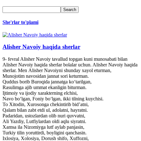
She'rlar to'plami
Alisher Navoiy haqida sherlar
9- fevral Alisher Navoiy tavallud topgan kuni munosabati bilan
Alisher Navoiy haqida sherlar bolalar uchun. Alisher Navoiy haqida
sherlar. Men Alisher Navoiyni shunday xayol eturman,
Munojotim navosidan jannat sori keturman.
Quddus borib Buroqida jannatga ko‘tarilgan,
Rasulimga ajib ummat ekanligin biturman.
Ijtimoiy va ijodiy xarakterning elchisi,
Navo bo‘lgan, Foniy bo‘lgan, ikki tilning kuychisi.
To Xitodin, Xurosonga chekintirib bid’atni,
Qalam bilan zabt etdi ul, adolatni, hayratni.
Padaridan, ustozlardan olib nuri quvvatni,
Ali Yazdiy, Lutfiylardan oldi aqlu siyratni.
Xamsa ila Nizomiyga lutf aylab panjasin,
Turkiy tilin yoruttirdi, boyligini qanchasin.
Ixlosiya, Xolosiya, Dorush shifo, Xuffozni,