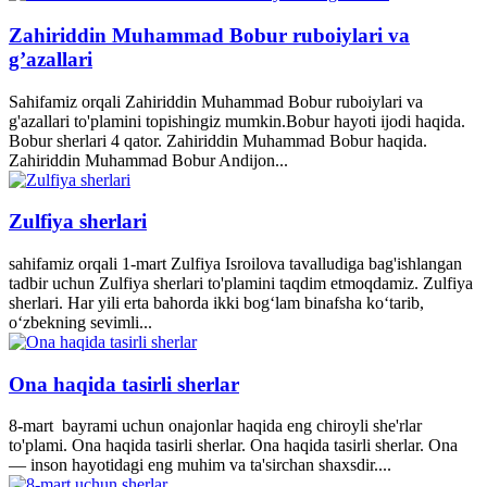
Zahiriddin Muhammad Bobur ruboiylari va
g’azallari
Sahifamiz orqali Zahiriddin Muhammad Bobur ruboiylari va
g'azallari to'plamini topishingiz mumkin.Bobur hayoti ijodi haqida.
Bobur sherlari 4 qator. Zahiriddin Muhammad Bobur haqida.
Zahiriddin Muhammad Bobur Andijon...
Zulfiya sherlari
sahifamiz orqali 1-mart Zulfiya Isroilova tavalludiga bag'ishlangan
tadbir uchun Zulfiya sherlari to'plamini taqdim etmoqdamiz. Zulfiya
sherlari. Har yili erta bahorda ikki bogʻlam binafsha koʻtarib,
oʻzbekning sevimli...
Ona haqida tasirli sherlar
8-mart bayrami uchun onajonlar haqida eng chiroyli she'rlar
to'plami. Ona haqida tasirli sherlar. Ona haqida tasirli sherlar. Ona
— inson hayotidagi eng muhim va ta'sirchan shaxsdir....