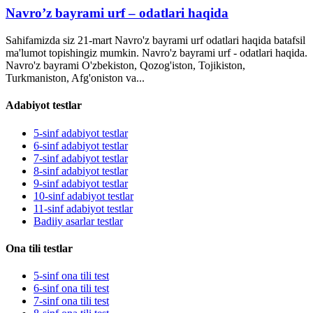
Navro’z bayrami urf – odatlari haqida
Sahifamizda siz 21-mart Navro'z bayrami urf odatlari haqida batafsil
ma'lumot topishingiz mumkin. Navro'z bayrami urf - odatlari haqida.
Navro'z bayrami O'zbekiston, Qozog'iston, Tojikiston,
Turkmaniston, Afg'oniston va...
Adabiyot testlar
5-sinf adabiyot testlar
6-sinf adabiyot testlar
7-sinf adabiyot testlar
8-sinf adabiyot testlar
9-sinf adabiyot testlar
10-sinf adabiyot testlar
11-sinf adabiyot testlar
Badiiy asarlar testlar
Ona tili testlar
5-sinf ona tili test
6-sinf ona tili test
7-sinf ona tili test