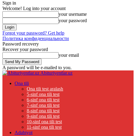
Sign in
Welcome! Log into your account
your username
your password
Forgot your password? Get help
Политика конфиденциальности
Password recovery
Recover your password
your email
A password will be e-mailed to you.
Abituriyentlar.uz
Ona tili
Ona tili test aralash
5-sinf ona tili test
6-sinf ona tili test
7-sinf ona tili test
8-sinf ona tili test
9-sinf ona tili test
10-sinf ona tili test
11-sinf ona tili test
Adabiyot