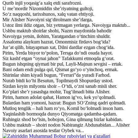
Qurib injil yoqasig‘a xalq etdi sarafrozni.
U me’mordir Nizomiddin she’riyatning gultoji,
So‘z naqqoshi, tarixshunos, xalq vatan ehtiyoji.
Mir Alisher Navoiyni sig‘dirolmam she’rlarga,
Ustoz ilmi ildiz otgan, biz yetmagan yerlarga. Navoiyga maktub...
Ushbu maktub shoirlar shohi, Nazm maydonida bahodir
Navoiyga yetsin, ilohim, Yaratgandan o‘tinchim shuldir.
Assalomu alaykum hazrat, Omonmisiz firdavs bog‘ida?
Jur’at qilib, bitayapman xat, Dilni dardlar ezgan chog‘ida.
Pirim, Yerda bisyor to‘polon, Tersga do‘ndi osuda hayot.
Siz kashf etgan “oynai jahon” Tafakkurni etmoqda g‘orat.
Bugun ishqning qiymati bir pul, Layli-Majnun sevgisi – ertak.
Bani odam endi pulga qul, Qismat go‘yo o‘yinchoq, ermak.
Shirinlar shim kiyadi bugun, “Ferrari”da yuradi Farhod.
Nurab bitdi ko‘hi Besutun, Topilmaydi Shopurday ustod.
Sizdan keyin milyonta shoir – O‘tdi, o‘zni sanab misli sher.
Ko‘plari she’r yasashga mohir, Tug‘ilmadi bitta Alisher.
Pirim, hamon adolat qahat, Hamon ig‘vo, kek yo‘qolmadi.
Bulardan ham yomoni, hazrat: Bugun SO‘Zning qadri qolmadi.
Mutloq tenglik – hali ham ro‘yo, Komil bo‘lolmadi inson ham.
Yaqinlashib bormoqda dunyo Qiyomatga qadamba-qadam.
Ruhingiz shod bo‘lsin, bobojon, Gina qilmang bizlar kabidan.
Ushbu maktub – shoiri nodon Nabirangiz Abdunabidan... Alisher
Navoiy asarlari asosida testlar Oybek va...