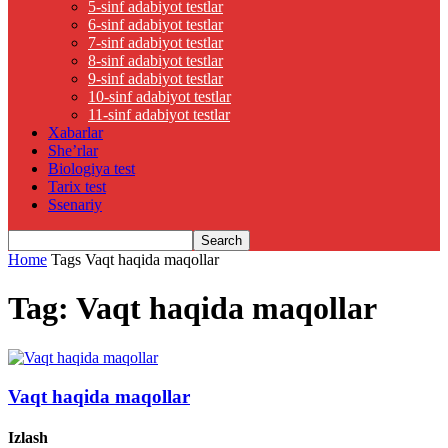
5-sinf adabiyot testlar
6-sinf adabiyot testlar
7-sinf adabiyot testlar
8-sinf adabiyot testlar
9-sinf adabiyot testlar
10-sinf adabiyot testlar
11-sinf adabiyot testlar
Xabarlar
She’rlar
Biologiya test
Tarix test
Ssenariy
Home
Tags
Vaqt haqida maqollar
Tag: Vaqt haqida maqollar
Vaqt haqida maqollar
Izlash