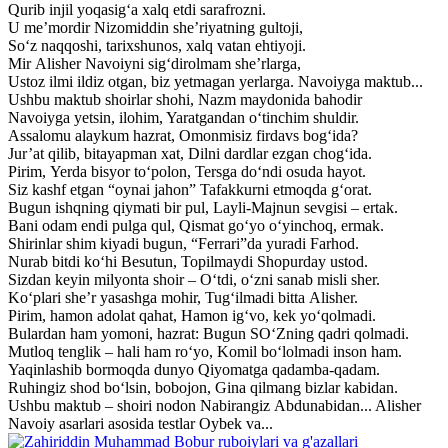
Qurib injil yoqasig‘a xalq etdi sarafrozni.
U me’mordir Nizomiddin she’riyatning gultoji,
So‘z naqqoshi, tarixshunos, xalq vatan ehtiyoji.
Mir Alisher Navoiyni sig‘dirolmam she’rlarga,
Ustoz ilmi ildiz otgan, biz yetmagan yerlarga. Navoiyga maktub...
Ushbu maktub shoirlar shohi, Nazm maydonida bahodir
Navoiyga yetsin, ilohim, Yaratgandan o‘tinchim shuldir.
Assalomu alaykum hazrat, Omonmisiz firdavs bog‘ida?
Jur’at qilib, bitayapman xat, Dilni dardlar ezgan chog‘ida.
Pirim, Yerda bisyor to‘polon, Tersga do‘ndi osuda hayot.
Siz kashf etgan “oynai jahon” Tafakkurni etmoqda g‘orat.
Bugun ishqning qiymati bir pul, Layli-Majnun sevgisi – ertak.
Bani odam endi pulga qul, Qismat go‘yo o‘yinchoq, ermak.
Shirinlar shim kiyadi bugun, “Ferrari”da yuradi Farhod.
Nurab bitdi ko‘hi Besutun, Topilmaydi Shopurday ustod.
Sizdan keyin milyonta shoir – O‘tdi, o‘zni sanab misli sher.
Ko‘plari she’r yasashga mohir, Tug‘ilmadi bitta Alisher.
Pirim, hamon adolat qahat, Hamon ig‘vo, kek yo‘qolmadi.
Bulardan ham yomoni, hazrat: Bugun SO‘Zning qadri qolmadi.
Mutloq tenglik – hali ham ro‘yo, Komil bo‘lolmadi inson ham.
Yaqinlashib bormoqda dunyo Qiyomatga qadamba-qadam.
Ruhingiz shod bo‘lsin, bobojon, Gina qilmang bizlar kabidan.
Ushbu maktub – shoiri nodon Nabirangiz Abdunabidan... Alisher
Navoiy asarlari asosida testlar Oybek va...