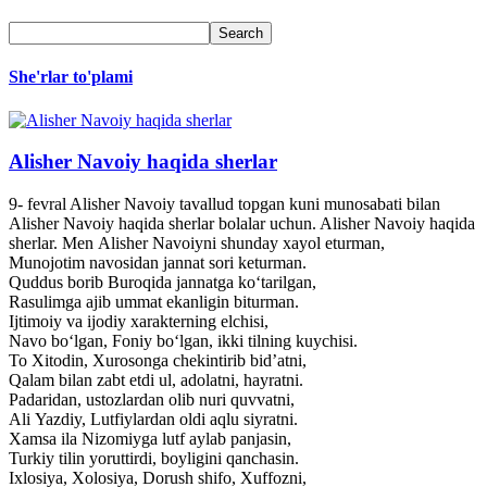
She'rlar to'plami
Alisher Navoiy haqida sherlar
9- fevral Alisher Navoiy tavallud topgan kuni munosabati bilan
Alisher Navoiy haqida sherlar bolalar uchun. Alisher Navoiy haqida
sherlar. Men Alisher Navoiyni shunday xayol eturman,
Munojotim navosidan jannat sori keturman.
Quddus borib Buroqida jannatga ko‘tarilgan,
Rasulimga ajib ummat ekanligin biturman.
Ijtimoiy va ijodiy xarakterning elchisi,
Navo bo‘lgan, Foniy bo‘lgan, ikki tilning kuychisi.
To Xitodin, Xurosonga chekintirib bid’atni,
Qalam bilan zabt etdi ul, adolatni, hayratni.
Padaridan, ustozlardan olib nuri quvvatni,
Ali Yazdiy, Lutfiylardan oldi aqlu siyratni.
Xamsa ila Nizomiyga lutf aylab panjasin,
Turkiy tilin yoruttirdi, boyligini qanchasin.
Ixlosiya, Xolosiya, Dorush shifo, Xuffozni,