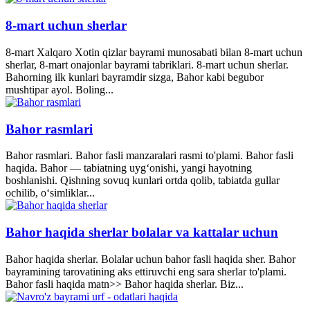
8-mart uchun sherlar
8-mart Xalqaro Xotin qizlar bayrami munosabati bilan 8-mart uchun
sherlar, 8-mart onajonlar bayrami tabriklari. 8-mart uchun sherlar.
Bahorning ilk kunlari bayramdir sizga, Bahor kabi begubor
mushtipar ayol. Boling...
Bahor rasmlari
Bahor rasmlari. Bahor fasli manzaralari rasmi to'plami. Bahor fasli
haqida. Bahor — tabiatning uyg‘onishi, yangi hayotning
boshlanishi. Qishning sovuq kunlari ortda qolib, tabiatda gullar
ochilib, o‘simliklar...
Bahor haqida sherlar bolalar va kattalar uchun
Bahor haqida sherlar. Bolalar uchun bahor fasli haqida sher. Bahor
bayramining tarovatining aks ettiruvchi eng sara sherlar to'plami.
Bahor fasli haqida matn>> Bahor haqida sherlar. Biz...