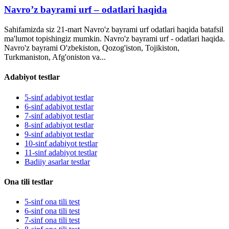
Navro’z bayrami urf – odatlari haqida
Sahifamizda siz 21-mart Navro'z bayrami urf odatlari haqida batafsil
ma'lumot topishingiz mumkin. Navro'z bayrami urf - odatlari haqida.
Navro'z bayrami O'zbekiston, Qozog'iston, Tojikiston,
Turkmaniston, Afg'oniston va...
Adabiyot testlar
5-sinf adabiyot testlar
6-sinf adabiyot testlar
7-sinf adabiyot testlar
8-sinf adabiyot testlar
9-sinf adabiyot testlar
10-sinf adabiyot testlar
11-sinf adabiyot testlar
Badiiy asarlar testlar
Ona tili testlar
5-sinf ona tili test
6-sinf ona tili test
7-sinf ona tili test