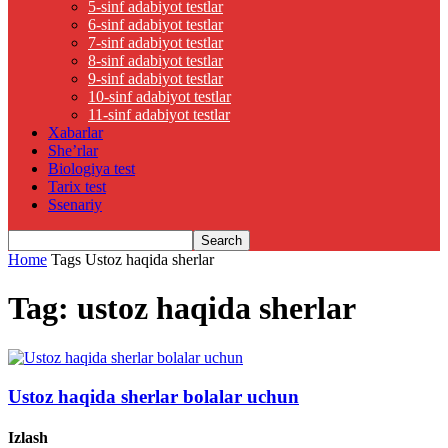
5-sinf adabiyot testlar
6-sinf adabiyot testlar
7-sinf adabiyot testlar
8-sinf adabiyot testlar
9-sinf adabiyot testlar
10-sinf adabiyot testlar
11-sinf adabiyot testlar
Xabarlar
She’rlar
Biologiya test
Tarix test
Ssenariy
Home
Tags
Ustoz haqida sherlar
Tag: ustoz haqida sherlar
Ustoz haqida sherlar bolalar uchun
Izlash