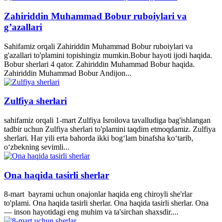
Zahiriddin Muhammad Bobur ruboiylari va
g’azallari
Sahifamiz orqali Zahiriddin Muhammad Bobur ruboiylari va
g'azallari to'plamini topishingiz mumkin.Bobur hayoti ijodi haqida.
Bobur sherlari 4 qator. Zahiriddin Muhammad Bobur haqida.
Zahiriddin Muhammad Bobur Andijon...
Zulfiya sherlari
sahifamiz orqali 1-mart Zulfiya Isroilova tavalludiga bag'ishlangan
tadbir uchun Zulfiya sherlari to'plamini taqdim etmoqdamiz. Zulfiya
sherlari. Har yili erta bahorda ikki bogʻlam binafsha koʻtarib,
oʻzbekning sevimli...
Ona haqida tasirli sherlar
8-mart bayrami uchun onajonlar haqida eng chiroyli she'rlar
to'plami. Ona haqida tasirli sherlar. Ona haqida tasirli sherlar. Ona
— inson hayotidagi eng muhim va ta'sirchan shaxsdir....