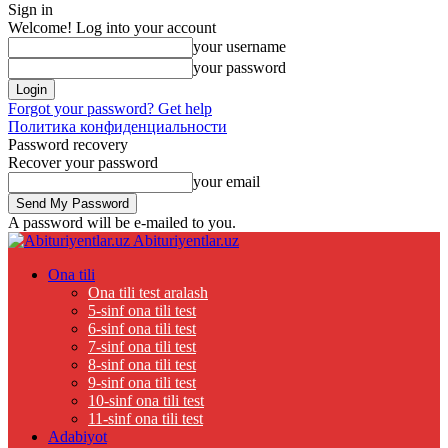
Sign in
Welcome! Log into your account
your username
your password
Forgot your password? Get help
Политика конфиденциальности
Password recovery
Recover your password
your email
A password will be e-mailed to you.
Abituriyentlar.uz
Ona tili
Ona tili test aralash
5-sinf ona tili test
6-sinf ona tili test
7-sinf ona tili test
8-sinf ona tili test
9-sinf ona tili test
10-sinf ona tili test
11-sinf ona tili test
Adabiyot