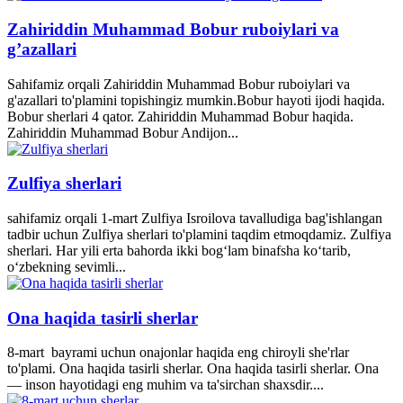
Zahiriddin Muhammad Bobur ruboiylari va
g’azallari
Sahifamiz orqali Zahiriddin Muhammad Bobur ruboiylari va
g'azallari to'plamini topishingiz mumkin.Bobur hayoti ijodi haqida.
Bobur sherlari 4 qator. Zahiriddin Muhammad Bobur haqida.
Zahiriddin Muhammad Bobur Andijon...
Zulfiya sherlari
sahifamiz orqali 1-mart Zulfiya Isroilova tavalludiga bag'ishlangan
tadbir uchun Zulfiya sherlari to'plamini taqdim etmoqdamiz. Zulfiya
sherlari. Har yili erta bahorda ikki bogʻlam binafsha koʻtarib,
oʻzbekning sevimli...
Ona haqida tasirli sherlar
8-mart bayrami uchun onajonlar haqida eng chiroyli she'rlar
to'plami. Ona haqida tasirli sherlar. Ona haqida tasirli sherlar. Ona
— inson hayotidagi eng muhim va ta'sirchan shaxsdir....