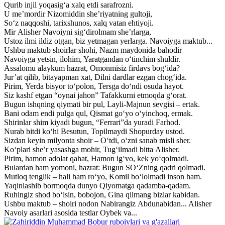
Qurib injil yoqasig‘a xalq etdi sarafrozni.
U me’mordir Nizomiddin she’riyatning gultoji,
So‘z naqqoshi, tarixshunos, xalq vatan ehtiyoji.
Mir Alisher Navoiyni sig‘dirolmam she’rlarga,
Ustoz ilmi ildiz otgan, biz yetmagan yerlarga. Navoiyga maktub...
Ushbu maktub shoirlar shohi, Nazm maydonida bahodir
Navoiyga yetsin, ilohim, Yaratgandan o‘tinchim shuldir.
Assalomu alaykum hazrat, Omonmisiz firdavs bog‘ida?
Jur’at qilib, bitayapman xat, Dilni dardlar ezgan chog‘ida.
Pirim, Yerda bisyor to‘polon, Tersga do‘ndi osuda hayot.
Siz kashf etgan “oynai jahon” Tafakkurni etmoqda g‘orat.
Bugun ishqning qiymati bir pul, Layli-Majnun sevgisi – ertak.
Bani odam endi pulga qul, Qismat go‘yo o‘yinchoq, ermak.
Shirinlar shim kiyadi bugun, “Ferrari”da yuradi Farhod.
Nurab bitdi ko‘hi Besutun, Topilmaydi Shopurday ustod.
Sizdan keyin milyonta shoir – O‘tdi, o‘zni sanab misli sher.
Ko‘plari she’r yasashga mohir, Tug‘ilmadi bitta Alisher.
Pirim, hamon adolat qahat, Hamon ig‘vo, kek yo‘qolmadi.
Bulardan ham yomoni, hazrat: Bugun SO‘Zning qadri qolmadi.
Mutloq tenglik – hali ham ro‘yo, Komil bo‘lolmadi inson ham.
Yaqinlashib bormoqda dunyo Qiyomatga qadamba-qadam.
Ruhingiz shod bo‘lsin, bobojon, Gina qilmang bizlar kabidan.
Ushbu maktub – shoiri nodon Nabirangiz Abdunabidan... Alisher
Navoiy asarlari asosida testlar Oybek va...