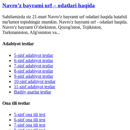
Navro’z bayrami urf – odatlari haqida
Sahifamizda siz 21-mart Navro'z bayrami urf odatlari haqida batafsil
ma'lumot topishingiz mumkin. Navro'z bayrami urf - odatlari haqida.
Navro'z bayrami O'zbekiston, Qozog'iston, Tojikiston,
Turkmaniston, Afg'oniston va...
Adabiyot testlar
5-sinf adabiyot testlar
6-sinf adabiyot testlar
7-sinf adabiyot testlar
8-sinf adabiyot testlar
9-sinf adabiyot testlar
10-sinf adabiyot testlar
11-sinf adabiyot testlar
Badiiy asarlar testlar
Ona tili testlar
5-sinf ona tili test
6-sinf ona tili test
7-sinf ona tili test