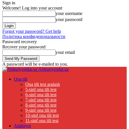
Sign in
Welcome! Log into your account
your username
your password
Forgot your password? Get help
Политика конфиденциальности
Password recovery
Recover your password
your email
A password will be e-mailed to you.
Abituriyentlar.uz
Ona tili
Ona tili test aralash
5-sinf ona tili test
6-sinf ona tili test
7-sinf ona tili test
8-sinf ona tili test
9-sinf ona tili test
10-sinf ona tili test
11-sinf ona tili test
Adabiyot