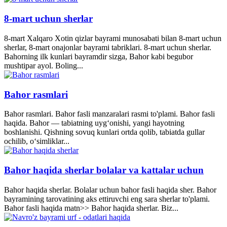
8-mart uchun sherlar
8-mart Xalqaro Xotin qizlar bayrami munosabati bilan 8-mart uchun
sherlar, 8-mart onajonlar bayrami tabriklari. 8-mart uchun sherlar.
Bahorning ilk kunlari bayramdir sizga, Bahor kabi begubor
mushtipar ayol. Boling...
Bahor rasmlari
Bahor rasmlari. Bahor fasli manzaralari rasmi to'plami. Bahor fasli
haqida. Bahor — tabiatning uyg‘onishi, yangi hayotning
boshlanishi. Qishning sovuq kunlari ortda qolib, tabiatda gullar
ochilib, o‘simliklar...
Bahor haqida sherlar bolalar va kattalar uchun
Bahor haqida sherlar. Bolalar uchun bahor fasli haqida sher. Bahor
bayramining tarovatining aks ettiruvchi eng sara sherlar to'plami.
Bahor fasli haqida matn>> Bahor haqida sherlar. Biz...