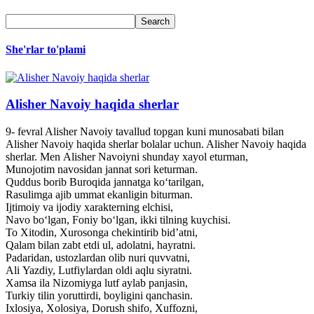
She'rlar to'plami
Alisher Navoiy haqida sherlar
9- fevral Alisher Navoiy tavallud topgan kuni munosabati bilan
Alisher Navoiy haqida sherlar bolalar uchun. Alisher Navoiy haqida
sherlar. Men Alisher Navoiyni shunday xayol eturman,
Munojotim navosidan jannat sori keturman.
Quddus borib Buroqida jannatga ko‘tarilgan,
Rasulimga ajib ummat ekanligin biturman.
Ijtimoiy va ijodiy xarakterning elchisi,
Navo bo‘lgan, Foniy bo‘lgan, ikki tilning kuychisi.
To Xitodin, Xurosonga chekintirib bid’atni,
Qalam bilan zabt etdi ul, adolatni, hayratni.
Padaridan, ustozlardan olib nuri quvvatni,
Ali Yazdiy, Lutfiylardan oldi aqlu siyratni.
Xamsa ila Nizomiyga lutf aylab panjasin,
Turkiy tilin yoruttirdi, boyligini qanchasin.
Ixlosiya, Xolosiya, Dorush shifo, Xuffozni,