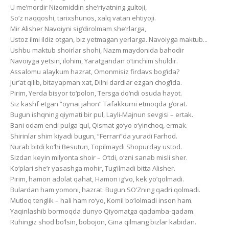
U me’mordir Nizomiddin she’riyatning gultoji,
So‘z naqqoshi, tarixshunos, xalq vatan ehtiyoji.
Mir Alisher Navoiyni sig‘dirolmam she’rlarga,
Ustoz ilmi ildiz otgan, biz yetmagan yerlarga. Navoiyga maktub...
Ushbu maktub shoirlar shohi, Nazm maydonida bahodir
Navoiyga yetsin, ilohim, Yaratgandan o‘tinchim shuldir.
Assalomu alaykum hazrat, Omonmisiz firdavs bog‘ida?
Jur’at qilib, bitayapman xat, Dilni dardlar ezgan chog‘ida.
Pirim, Yerda bisyor to‘polon, Tersga do‘ndi osuda hayot.
Siz kashf etgan “oynai jahon” Tafakkurni etmoqda g‘orat.
Bugun ishqning qiymati bir pul, Layli-Majnun sevgisi – ertak.
Bani odam endi pulga qul, Qismat go‘yo o‘yinchoq, ermak.
Shirinlar shim kiyadi bugun, “Ferrari”da yuradi Farhod.
Nurab bitdi ko‘hi Besutun, Topilmaydi Shopurday ustod.
Sizdan keyin milyonta shoir – O‘tdi, o‘zni sanab misli sher.
Ko‘plari she’r yasashga mohir, Tug‘ilmadi bitta Alisher.
Pirim, hamon adolat qahat, Hamon ig‘vo, kek yo‘qolmadi.
Bulardan ham yomoni, hazrat: Bugun SO‘Zning qadri qolmadi.
Mutloq tenglik – hali ham ro‘yo, Komil bo‘lolmadi inson ham.
Yaqinlashib bormoqda dunyo Qiyomatga qadamba-qadam.
Ruhingiz shod bo‘lsin, bobojon, Gina qilmang bizlar kabidan.