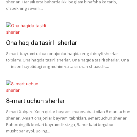
sherlari. Har yili erta bahorda ikki bogʻlam binafsha koʻtarib,
oʻzbekning sevimli...
Ona haqida tasirli sherlar
8-mart bayrami uchun onajonlar haqida eng chiroyli she'rlar
to'plami. Ona haqida tasirli sherlar. Ona haqida tasirli sherlar. Ona
— inson hayotidagi eng muhim va ta'sirchan shaxsdir....
8-mart uchun sherlar
8-mart Xalqaro Xotin qizlar bayrami munosabati bilan 8-mart uchun
sherlar, 8-mart onajonlar bayrami tabriklari. 8-mart uchun sherlar.
Bahorning ilk kunlari bayramdir sizga, Bahor kabi begubor
mushtipar ayol. Boling...