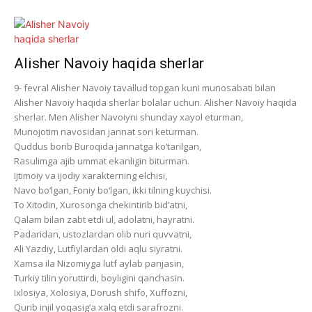
Alisher Navoiy haqida sherlar
9- fevral Alisher Navoiy tavallud topgan kuni munosabati bilan
Alisher Navoiy haqida sherlar bolalar uchun. Alisher Navoiy haqida
sherlar. Men Alisher Navoiyni shunday xayol eturman,
Munojotim navosidan jannat sori keturman.
Quddus borib Buroqida jannatga ko‘tarilgan,
Rasulimga ajib ummat ekanligin biturman.
Ijtimoiy va ijodiy xarakterning elchisi,
Navo bo‘lgan, Foniy bo‘lgan, ikki tilning kuychisi.
To Xitodin, Xurosonga chekintirib bid’atni,
Qalam bilan zabt etdi ul, adolatni, hayratni.
Padaridan, ustozlardan olib nuri quvvatni,
Ali Yazdiy, Lutfiylardan oldi aqlu siyratni.
Xamsa ila Nizomiyga lutf aylab panjasin,
Turkiy tilin yoruttirdi, boyligini qanchasin.
Ixlosiya, Xolosiya, Dorush shifo, Xuffozni,
Qurib injil yoqasig‘a xalq etdi sarafrozni.