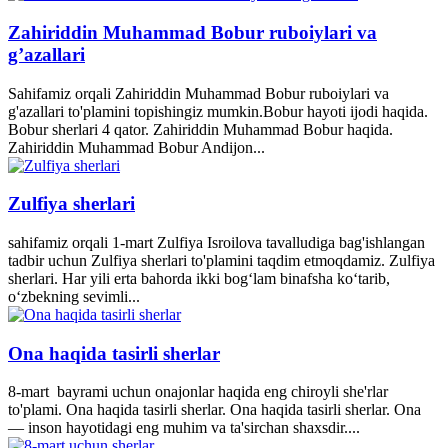
Zahiriddin Muhammad Bobur ruboiylari va
g’azallari
Sahifamiz orqali Zahiriddin Muhammad Bobur ruboiylari va
g'azallari to'plamini topishingiz mumkin.Bobur hayoti ijodi haqida.
Bobur sherlari 4 qator. Zahiriddin Muhammad Bobur haqida.
Zahiriddin Muhammad Bobur Andijon...
Zulfiya sherlari
sahifamiz orqali 1-mart Zulfiya Isroilova tavalludiga bag'ishlangan
tadbir uchun Zulfiya sherlari to'plamini taqdim etmoqdamiz. Zulfiya
sherlari. Har yili erta bahorda ikki bogʻlam binafsha koʻtarib,
oʻzbekning sevimli...
Ona haqida tasirli sherlar
8-mart bayrami uchun onajonlar haqida eng chiroyli she'rlar
to'plami. Ona haqida tasirli sherlar. Ona haqida tasirli sherlar. Ona
— inson hayotidagi eng muhim va ta'sirchan shaxsdir....