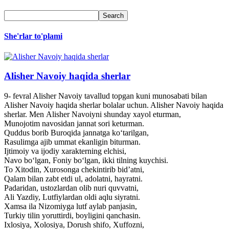
She'rlar to'plami
Alisher Navoiy haqida sherlar
9- fevral Alisher Navoiy tavallud topgan kuni munosabati bilan
Alisher Navoiy haqida sherlar bolalar uchun. Alisher Navoiy haqida
sherlar. Men Alisher Navoiyni shunday xayol eturman,
Munojotim navosidan jannat sori keturman.
Quddus borib Buroqida jannatga ko‘tarilgan,
Rasulimga ajib ummat ekanligin biturman.
Ijtimoiy va ijodiy xarakterning elchisi,
Navo bo‘lgan, Foniy bo‘lgan, ikki tilning kuychisi.
To Xitodin, Xurosonga chekintirib bid’atni,
Qalam bilan zabt etdi ul, adolatni, hayratni.
Padaridan, ustozlardan olib nuri quvvatni,
Ali Yazdiy, Lutfiylardan oldi aqlu siyratni.
Xamsa ila Nizomiyga lutf aylab panjasin,
Turkiy tilin yoruttirdi, boyligini qanchasin.
Ixlosiya, Xolosiya, Dorush shifo, Xuffozni,