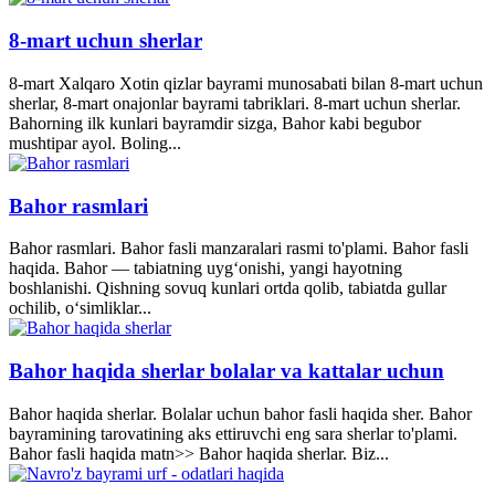
8-mart uchun sherlar
8-mart Xalqaro Xotin qizlar bayrami munosabati bilan 8-mart uchun
sherlar, 8-mart onajonlar bayrami tabriklari. 8-mart uchun sherlar.
Bahorning ilk kunlari bayramdir sizga, Bahor kabi begubor
mushtipar ayol. Boling...
Bahor rasmlari
Bahor rasmlari. Bahor fasli manzaralari rasmi to'plami. Bahor fasli
haqida. Bahor — tabiatning uyg‘onishi, yangi hayotning
boshlanishi. Qishning sovuq kunlari ortda qolib, tabiatda gullar
ochilib, o‘simliklar...
Bahor haqida sherlar bolalar va kattalar uchun
Bahor haqida sherlar. Bolalar uchun bahor fasli haqida sher. Bahor
bayramining tarovatining aks ettiruvchi eng sara sherlar to'plami.
Bahor fasli haqida matn>> Bahor haqida sherlar. Biz...