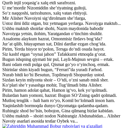
Qurib injil yoqasig‘a xalq etdi sarafrozni.
U me’mordir Nizomiddin she’riyatning gultoji,
So‘z naqqoshi, tarixshunos, xalq vatan ehtiyoji.
Mir Alisher Navoiyni sig‘dirolmam she’rlarga,
Ustoz ilmi ildiz otgan, biz yetmagan yerlarga. Navoiyga maktub...
Ushbu maktub shoirlar shohi, Nazm maydonida bahodir
Navoiyga yetsin, ilohim, Yaratgandan o‘tinchim shuldir.
Assalomu alaykum hazrat, Omonmisiz firdavs bog‘ida?
Jur’at qilib, bitayapman xat, Dilni dardlar ezgan chog‘ida.
Pirim, Yerda bisyor to‘polon, Tersga do‘ndi osuda hayot.
Siz kashf etgan “oynai jahon” Tafakkurni etmoqda g‘orat.
Bugun ishqning qiymati bir pul, Layli-Majnun sevgisi – ertak.
Bani odam endi pulga qul, Qismat go‘yo o‘yinchoq, ermak.
Shirinlar shim kiyadi bugun, “Ferrari”da yuradi Farhod.
Nurab bitdi ko‘hi Besutun, Topilmaydi Shopurday ustod.
Sizdan keyin milyonta shoir – O‘tdi, o‘zni sanab misli sher.
Ko‘plari she’r yasashga mohir, Tug‘ilmadi bitta Alisher.
Pirim, hamon adolat qahat, Hamon ig‘vo, kek yo‘qolmadi.
Bulardan ham yomoni, hazrat: Bugun SO‘Zning qadri qolmadi.
Mutloq tenglik – hali ham ro‘yo, Komil bo‘lolmadi inson ham.
Yaqinlashib bormoqda dunyo Qiyomatga qadamba-qadam.
Ruhingiz shod bo‘lsin, bobojon, Gina qilmang bizlar kabidan.
Ushbu maktub – shoiri nodon Nabirangiz Abdunabidan... Alisher
Navoiy asarlari asosida testlar Oybek va...