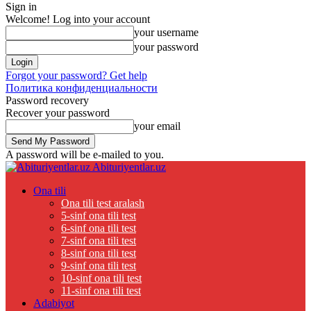
Sign in
Welcome! Log into your account
your username
your password
Forgot your password? Get help
Политика конфиденциальности
Password recovery
Recover your password
your email
A password will be e-mailed to you.
Abituriyentlar.uz
Ona tili
Ona tili test aralash
5-sinf ona tili test
6-sinf ona tili test
7-sinf ona tili test
8-sinf ona tili test
9-sinf ona tili test
10-sinf ona tili test
11-sinf ona tili test
Adabiyot