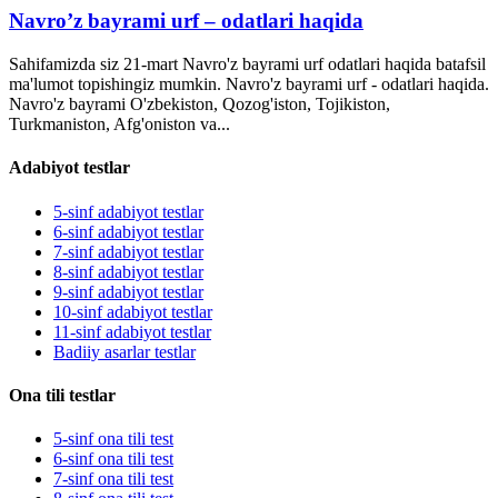
Navro’z bayrami urf – odatlari haqida
Sahifamizda siz 21-mart Navro'z bayrami urf odatlari haqida batafsil
ma'lumot topishingiz mumkin. Navro'z bayrami urf - odatlari haqida.
Navro'z bayrami O'zbekiston, Qozog'iston, Tojikiston,
Turkmaniston, Afg'oniston va...
Adabiyot testlar
5-sinf adabiyot testlar
6-sinf adabiyot testlar
7-sinf adabiyot testlar
8-sinf adabiyot testlar
9-sinf adabiyot testlar
10-sinf adabiyot testlar
11-sinf adabiyot testlar
Badiiy asarlar testlar
Ona tili testlar
5-sinf ona tili test
6-sinf ona tili test
7-sinf ona tili test