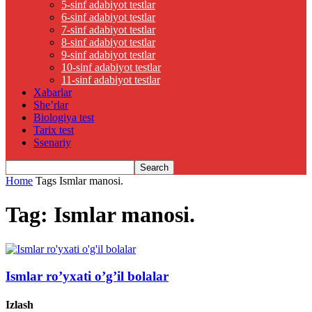
5-sinf adabiyot testlar
6-sinf adabiyot testlar
7-sinf adabiyot testlar
8-sinf adabiyot testlar
9-sinf adabiyot testlar
10-sinf adabiyot testlar
11-sinf adabiyot testlar
Xabarlar
She’rlar
Biologiya test
Tarix test
Ssenariy
Home
Tags
Ismlar manosi.
Tag: Ismlar manosi.
Ismlar ro’yxati o’g’il bolalar
Izlash