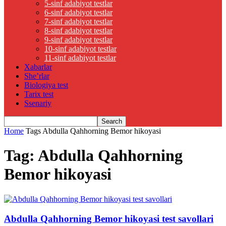
5-sinf adabiyot testlar
6-sinf adabiyot testlar
7-sinf adabiyot testlar
8-sinf adabiyot testlar
9-sinf adabiyot testlar
10-sinf adabiyot testlar
11-sinf adabiyot testlar
Xabarlar
She’rlar
Biologiya test
Tarix test
Ssenariy
Home
Tags
Abdulla Qahhorning Bemor hikoyasi
Tag: Abdulla Qahhorning
Bemor hikoyasi
Abdulla Qahhorning Bemor hikoyasi test savollari