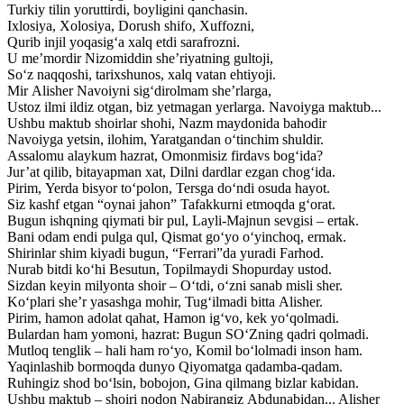
Turkiy tilin yoruttirdi, boyligini qanchasin.
Ixlosiya, Xolosiya, Dorush shifo, Xuffozni,
Qurib injil yoqasig‘a xalq etdi sarafrozni.
U me’mordir Nizomiddin she’riyatning gultoji,
So‘z naqqoshi, tarixshunos, xalq vatan ehtiyoji.
Mir Alisher Navoiyni sig‘dirolmam she’rlarga,
Ustoz ilmi ildiz otgan, biz yetmagan yerlarga. Navoiyga maktub...
Ushbu maktub shoirlar shohi, Nazm maydonida bahodir
Navoiyga yetsin, ilohim, Yaratgandan o‘tinchim shuldir.
Assalomu alaykum hazrat, Omonmisiz firdavs bog‘ida?
Jur’at qilib, bitayapman xat, Dilni dardlar ezgan chog‘ida.
Pirim, Yerda bisyor to‘polon, Tersga do‘ndi osuda hayot.
Siz kashf etgan “oynai jahon” Tafakkurni etmoqda g‘orat.
Bugun ishqning qiymati bir pul, Layli-Majnun sevgisi – ertak.
Bani odam endi pulga qul, Qismat go‘yo o‘yinchoq, ermak.
Shirinlar shim kiyadi bugun, “Ferrari”da yuradi Farhod.
Nurab bitdi ko‘hi Besutun, Topilmaydi Shopurday ustod.
Sizdan keyin milyonta shoir – O‘tdi, o‘zni sanab misli sher.
Ko‘plari she’r yasashga mohir, Tug‘ilmadi bitta Alisher.
Pirim, hamon adolat qahat, Hamon ig‘vo, kek yo‘qolmadi.
Bulardan ham yomoni, hazrat: Bugun SO‘Zning qadri qolmadi.
Mutloq tenglik – hali ham ro‘yo, Komil bo‘lolmadi inson ham.
Yaqinlashib bormoqda dunyo Qiyomatga qadamba-qadam.
Ruhingiz shod bo‘lsin, bobojon, Gina qilmang bizlar kabidan.
Ushbu maktub – shoiri nodon Nabirangiz Abdunabidan... Alisher