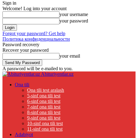
Sign in
Welcome! Log into your account
your username
your password
Forgot your password? Get help
Политика конфиденциальности
Password recovery
Recover your password
your email
A password will be e-mailed to you.
Abituriyentlar.uz
Ona tili
Ona tili test aralash
5-sinf ona tili test
6-sinf ona tili test
7-sinf ona tili test
8-sinf ona tili test
9-sinf ona tili test
10-sinf ona tili test
11-sinf ona tili test
Adabiyot