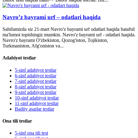
Navro’z bayrami urf – odatlari haqida
Sahifamizda siz 21-mart Navro'z bayrami urf odatlari haqida batafsil
ma'lumot topishingiz mumkin. Navro'z bayrami urf - odatlari haqida.
Navro'z bayrami O'zbekiston, Qozog'iston, Tojikiston,
Turkmaniston, Afg'oniston va...
Adabiyot testlar
5-sinf adabiyot testlar
6-sinf adabiyot testlar
7-sinf adabiyot testlar
8-sinf adabiyot testlar
9-sinf adabiyot testlar
10-sinf adabiyot testlar
11-sinf adabiyot testlar
Badiiy asarlar testlar
Ona tili testlar
5-sinf ona tili test