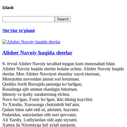
Izlash
She'rlar to'plami
Alisher Navoiy haqida sherlar
9- fevral Alisher Navoiy tavallud topgan kuni munosabati bilan
Alisher Navoiy haqida sherlar bolalar uchun. Alisher Navoiy haqida
sherlar. Men Alisher Navoiyni shunday xayol eturman,
Munojotim navosidan jannat sori keturman.
Quddus borib Buroqida jannatga ko‘tarilgan,
Rasulimga ajib ummat ekanligin biturman.
Ijtimoiy va ijodiy xarakterning elchisi,
Navo bo‘lgan, Foniy bo‘lgan, ikki tilning kuychisi.
To Xitodin, Xurosonga chekintirib bid’atni,
Qalam bilan zabt etdi ul, adolatni, hayratni.
Padaridan, ustozlardan olib nuri quvvatni,
Ali Yazdiy, Lutfiylardan oldi aqlu siyratni.
Xamsa ila Nizomiyga lutf aylab panjasin,