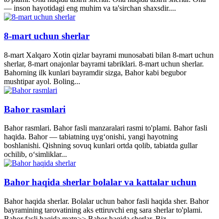
— inson hayotidagi eng muhim va ta'sirchan shaxsdir....
8-mart uchun sherlar
8-mart Xalqaro Xotin qizlar bayrami munosabati bilan 8-mart uchun
sherlar, 8-mart onajonlar bayrami tabriklari. 8-mart uchun sherlar.
Bahorning ilk kunlari bayramdir sizga, Bahor kabi begubor
mushtipar ayol. Boling...
Bahor rasmlari
Bahor rasmlari. Bahor fasli manzaralari rasmi to'plami. Bahor fasli
haqida. Bahor — tabiatning uyg‘onishi, yangi hayotning
boshlanishi. Qishning sovuq kunlari ortda qolib, tabiatda gullar
ochilib, o‘simliklar...
Bahor haqida sherlar bolalar va kattalar uchun
Bahor haqida sherlar. Bolalar uchun bahor fasli haqida sher. Bahor
bayramining tarovatining aks ettiruvchi eng sara sherlar to'plami.
Bahor fasli haqida matn>> Bahor haqida sherlar. Biz...