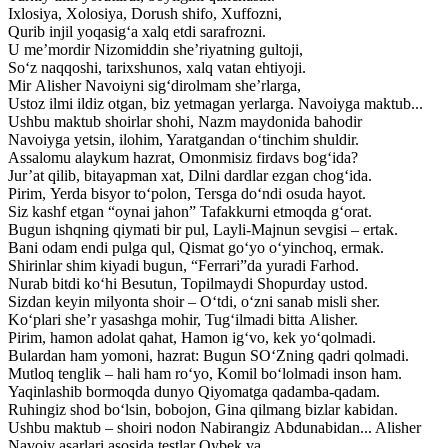
Ixlosiya, Xolosiya, Dorush shifo, Xuffozni,
Qurib injil yoqasig‘a xalq etdi sarafrozni.
U me’mordir Nizomiddin she’riyatning gultoji,
So‘z naqqoshi, tarixshunos, xalq vatan ehtiyoji.
Mir Alisher Navoiyni sig‘dirolmam she’rlarga,
Ustoz ilmi ildiz otgan, biz yetmagan yerlarga. Navoiyga maktub...
Ushbu maktub shoirlar shohi, Nazm maydonida bahodir
Navoiyga yetsin, ilohim, Yaratgandan o‘tinchim shuldir.
Assalomu alaykum hazrat, Omonmisiz firdavs bog‘ida?
Jur’at qilib, bitayapman xat, Dilni dardlar ezgan chog‘ida.
Pirim, Yerda bisyor to‘polon, Tersga do‘ndi osuda hayot.
Siz kashf etgan “oynai jahon” Tafakkurni etmoqda g‘orat.
Bugun ishqning qiymati bir pul, Layli-Majnun sevgisi – ertak.
Bani odam endi pulga qul, Qismat go‘yo o‘yinchoq, ermak.
Shirinlar shim kiyadi bugun, “Ferrari”da yuradi Farhod.
Nurab bitdi ko‘hi Besutun, Topilmaydi Shopurday ustod.
Sizdan keyin milyonta shoir – O‘tdi, o‘zni sanab misli sher.
Ko‘plari she’r yasashga mohir, Tug‘ilmadi bitta Alisher.
Pirim, hamon adolat qahat, Hamon ig‘vo, kek yo‘qolmadi.
Bulardan ham yomoni, hazrat: Bugun SO‘Zning qadri qolmadi.
Mutloq tenglik – hali ham ro‘yo, Komil bo‘lolmadi inson ham.
Yaqinlashib bormoqda dunyo Qiyomatga qadamba-qadam.
Ruhingiz shod bo‘lsin, bobojon, Gina qilmang bizlar kabidan.
Ushbu maktub – shoiri nodon Nabirangiz Abdunabidan... Alisher
Navoiy asarlari asosida testlar Oybek va...