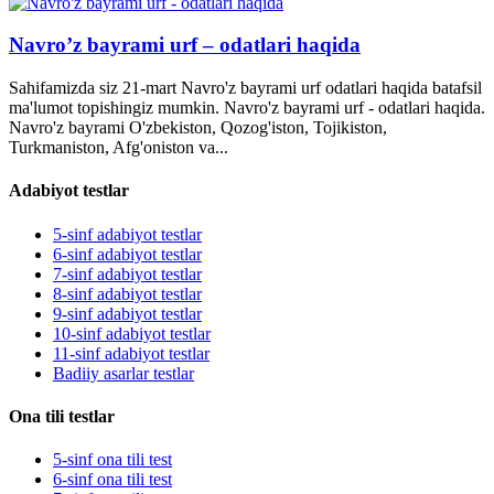
Navro’z bayrami urf – odatlari haqida
Sahifamizda siz 21-mart Navro'z bayrami urf odatlari haqida batafsil
ma'lumot topishingiz mumkin. Navro'z bayrami urf - odatlari haqida.
Navro'z bayrami O'zbekiston, Qozog'iston, Tojikiston,
Turkmaniston, Afg'oniston va...
Adabiyot testlar
5-sinf adabiyot testlar
6-sinf adabiyot testlar
7-sinf adabiyot testlar
8-sinf adabiyot testlar
9-sinf adabiyot testlar
10-sinf adabiyot testlar
11-sinf adabiyot testlar
Badiiy asarlar testlar
Ona tili testlar
5-sinf ona tili test
6-sinf ona tili test