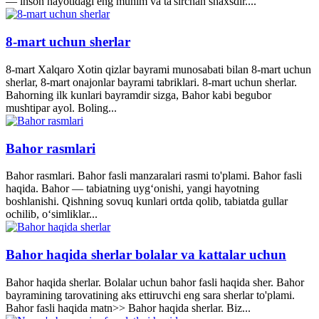
— inson hayotidagi eng muhim va ta'sirchan shaxsdir....
8-mart uchun sherlar
8-mart Xalqaro Xotin qizlar bayrami munosabati bilan 8-mart uchun
sherlar, 8-mart onajonlar bayrami tabriklari. 8-mart uchun sherlar.
Bahorning ilk kunlari bayramdir sizga, Bahor kabi begubor
mushtipar ayol. Boling...
Bahor rasmlari
Bahor rasmlari. Bahor fasli manzaralari rasmi to'plami. Bahor fasli
haqida. Bahor — tabiatning uyg‘onishi, yangi hayotning
boshlanishi. Qishning sovuq kunlari ortda qolib, tabiatda gullar
ochilib, o‘simliklar...
Bahor haqida sherlar bolalar va kattalar uchun
Bahor haqida sherlar. Bolalar uchun bahor fasli haqida sher. Bahor
bayramining tarovatining aks ettiruvchi eng sara sherlar to'plami.
Bahor fasli haqida matn>> Bahor haqida sherlar. Biz...