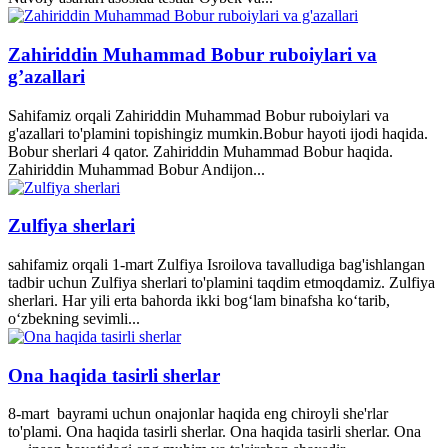
Zahiriddin Muhammad Bobur ruboiylari va
g’azallari
Sahifamiz orqali Zahiriddin Muhammad Bobur ruboiylari va
g'azallari to'plamini topishingiz mumkin.Bobur hayoti ijodi haqida.
Bobur sherlari 4 qator. Zahiriddin Muhammad Bobur haqida.
Zahiriddin Muhammad Bobur Andijon...
Zulfiya sherlari
sahifamiz orqali 1-mart Zulfiya Isroilova tavalludiga bag'ishlangan
tadbir uchun Zulfiya sherlari to'plamini taqdim etmoqdamiz. Zulfiya
sherlari. Har yili erta bahorda ikki bogʻlam binafsha koʻtarib,
oʻzbekning sevimli...
Ona haqida tasirli sherlar
8-mart bayrami uchun onajonlar haqida eng chiroyli she'rlar
to'plami. Ona haqida tasirli sherlar. Ona haqida tasirli sherlar. Ona