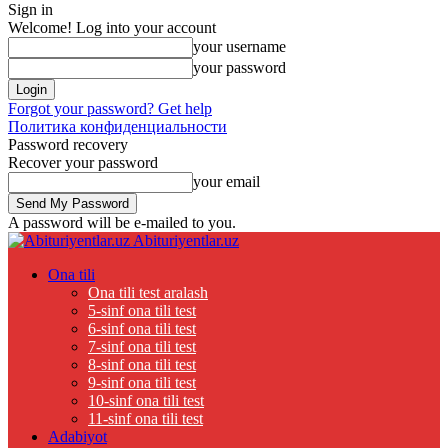
Sign in
Welcome! Log into your account
your username
your password
Forgot your password? Get help
Политика конфиденциальности
Password recovery
Recover your password
your email
A password will be e-mailed to you.
Abituriyentlar.uz
Ona tili
Ona tili test aralash
5-sinf ona tili test
6-sinf ona tili test
7-sinf ona tili test
8-sinf ona tili test
9-sinf ona tili test
10-sinf ona tili test
11-sinf ona tili test
Adabiyot