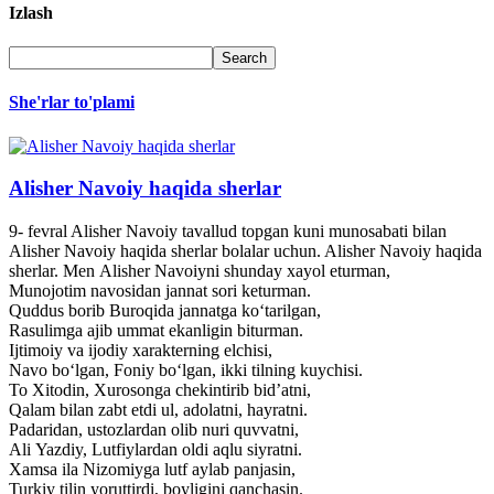
Izlash
She'rlar to'plami
Alisher Navoiy haqida sherlar
9- fevral Alisher Navoiy tavallud topgan kuni munosabati bilan
Alisher Navoiy haqida sherlar bolalar uchun. Alisher Navoiy haqida
sherlar. Men Alisher Navoiyni shunday xayol eturman,
Munojotim navosidan jannat sori keturman.
Quddus borib Buroqida jannatga ko‘tarilgan,
Rasulimga ajib ummat ekanligin biturman.
Ijtimoiy va ijodiy xarakterning elchisi,
Navo bo‘lgan, Foniy bo‘lgan, ikki tilning kuychisi.
To Xitodin, Xurosonga chekintirib bid’atni,
Qalam bilan zabt etdi ul, adolatni, hayratni.
Padaridan, ustozlardan olib nuri quvvatni,
Ali Yazdiy, Lutfiylardan oldi aqlu siyratni.
Xamsa ila Nizomiyga lutf aylab panjasin,
Turkiy tilin yoruttirdi, boyligini qanchasin.