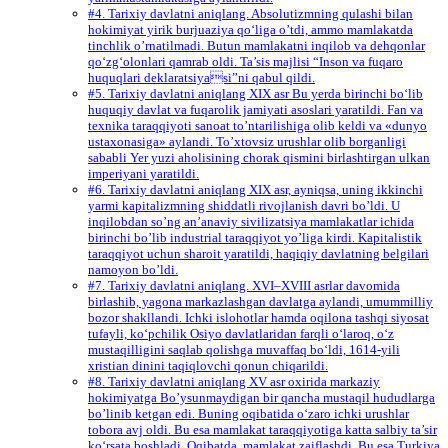
#4. Tarixiy davlatni aniqlang. Absolutizmning qulashi bilan
hokimiyat yirik burjuaziya qo‘liga o’tdi, ammo mamlakatda
tinchlik o’rnatilmadi. Butun mamlakatni inqilob va dehqonlar
qo‘zg‘olonlari qamrab oldi. Ta’sis majlisi “Inson va fuqaro
huquqlari deklaratsiyasi”ni qabul qildi.
#5. Tarixiy davlatni aniqlang XIX asr Bu yerda birinchi bo‘lib
huquqiy davlat va fuqarolik jamiyati asoslari yaratildi. Fan va
texnika taraqqiyoti sanoat to’ntarilishiga olib keldi va «dunyo
ustaxonasiga» aylandi. To’xtovsiz urushlar olib borganligi
sababli Yer yuzi aholisining chorak qismini birlashtirgan ulkan
imperiyani yaratildi.
#6. Tarixiy davlatni aniqlang XIX asr, ayniqsa, uning ikkinchi
yarmi kapitalizmning shiddatli rivojlanish davri bo’ldi. U
inqilobdan so’ng an’anaviy sivilizatsiya mamlakatlar ichida
birinchi bo’lib industrial taraqqiyot yo’liga kirdi. Kapitalistik
taraqqiyot uchun sharoit yaratildi, haqiqiy davlatning belgilari
namoyon bo’ldi.
#7. Tarixiy davlatni aniqlang. XVI–XVIII asrlar davomida
birlashib, yagona markazlashgan davlatga aylandi, umummilliy
bozor shakllandi. Ichki islohotlar hamda oqilona tashqi siyosat
tufayli, ko‘pchilik Osiyo davlatlaridan farqli o‘laroq, o‘z
mustaqilligini saqlab qolishga muvaffaq bo‘ldi, 1614-yili
xristian dinini taqiqlovchi qonun chiqarildi.
#8. Tarixiy davlatni aniqlang XV asr oxirida markaziy
hokimiyatga Bo’ysunmaydigan bir qancha mustaqil hududlarga
bo’linib ketgan edi. Buning oqibatida o‘zaro ichki urushlar
tobora avj oldi. Bu esa mamlakat taraqqiyotiga katta salbiy ta’sir
ko‘rsata boshladi. Oqibatda, mamlakat zaiflashdi. Bu esa Turkiya