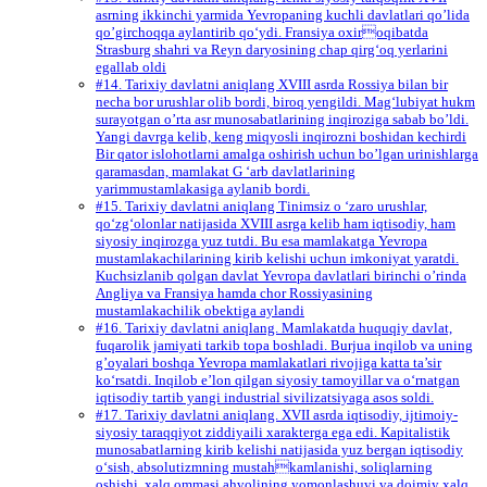
asrning ikkinchi yarmida Yevropaning kuchli davlatlari qo’lida
qo’girchoqqa aylantirib qo‘ydi. Fransiya oxiroqibatda
Strasburg shahri va Reyn daryosining chap qirg‘oq yerlarini
egallab oldi
#14. Tarixiy davlatni aniqlang XVIII asrda Rossiya bilan bir
necha bor urushlar olib bordi, biroq yengildi. Mag‘lubiyat hukm
surayotgan o’rta asr munosabatlarining inqiroziga sabab bo’ldi.
Yangi davrga kelib, keng miqyosli inqirozni boshidan kechirdi
Bir qator islohotlarni amalga oshirish uchun bo’lgan urinishlarga
qaramasdan, mamlakat G ‘arb davlatlarining
yarimmustamlakasiga aylanib bordi.
#15. Tarixiy davlatni aniqlang Tinimsiz o ‘zaro urushlar,
qo‘zg‘olonlar natijasida XVIII asrga kelib ham iqtisodiy, ham
siyosiy inqirozga yuz tutdi. Bu esa mamlakatga Yevropa
mustamlakachilarining kirib kelishi uchun imkoniyat yaratdi.
Kuchsizlanib qolgan davlat Yevropa davlatlari birinchi o’rinda
Angliya va Fransiya hamda chor Rossiyasining
mustamlakachilik obektiga aylandi
#16. Tarixiy davlatni aniqlang. Mamlakatda huquqiy davlat,
fuqarolik jamiyati tarkib topa boshladi. Burjua inqilob va uning
g’oyalari boshqa Yevropa mamlakatlari rivojiga katta ta’sir
ko‘rsatdi. Inqilob e’lon qilgan siyosiy tamoyillar va o‘rnatgan
iqtisodiy tartib yangi industrial sivilizatsiyaga asos soldi.
#17. Tarixiy davlatni aniqlang. XVII asrda iqtisodiy, ijtimoiy-
siyosiy taraqqiyot ziddiyaili xarakterga ega edi. Kapitalistik
munosabatlarning kirib kelishi natijasida yuz bergan iqtisodiy
o‘sish, absolutizmning mustahkamlanishi, soliqlarning
oshishi, xalq ommasi ahvolining yomonlashuvi va doimiy xalq