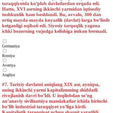
taraqqiyotda ko’plab davlatlardan orqada edi.
Hatto, XVI asrning ikkinchi yarmidan iqtisodiy
tushkunlik ham boshlandi. Bu, avvalo, 300 dan
ortiq mayda-mayda knyazlik (davlat) larga bo’linib
ketganligi oqibati edi. Siyosiy tarqoqlik yagona
ichki bozorning vujudga kelishiga imkon bermadi.
Germaniya
Rossiya
Avstriya
Angliya
#7.
Tarixiy davlatni aniqlang XIX asr, ayniqsa,
uning ikkinchi yarmi kapitalizmning shiddatli
rivojlanish davri bo’ldi. U inqilobdan so’ng
an’anaviy sivilizatsiya mamlakatlar ichida birinchi
bo’lib industrial taraqqiyot yo’liga kirdi.
Kapitalistik taraqqiyot uchun sharoit yaratildi,