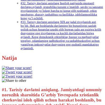
#32. Tarixiy davlatni aniqlang Inqilob natijasida mustaqil
davlatga aylandi, respublika tuzumi o’rnatildi, savdo va sanoatni
rivojlasitirish yo’lidagi barcha to’siqtar olib tushlandi, erkin
raqobutga, shaxsiy tashabbus va faollikka, ishbilarmonlikka
keng yo’l ochildi.
#33. Tarixiy davlatni aniqlang XIX asr jadal rivojlanish asri
bo’ldi. Hali asr boshlarida davlatning bir butunligini saqlab
qolish uchun fuqarolar urushi olib borgan xalq asr oxiriga kelib
dunyoning eng rivojlangan va kuchli davlatlaridan biriga
aylandi. Keng demokratik erkinliklar, huquq va majburiyatlar
tengligi, odamlarning tadbirkorligi va tashabbuskorligi uchun
yaratilgan imkoniyatlar dunyoning eng qudratli mamlakatiga
aylantirdi.
Natija
#1.
Tarixiy davlatni aniqlang. Jamiyatdagi umumiy
norozihk sharoitida G’arbiy Yevropada xristianlik
cherkovini isloh qilish uchun harakat boshlanib, bu