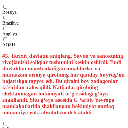
Rossiya
Braziliya
Angliya
AQSH
#3.
Tarixiy davlatni aniqlang. Savdo va sanoatning
rivojianishi soliqlar tushumini keskin oshirdi. Endi
davlatdan maosh oladigan amaldorlar va
muntazam armiya qirolning har qanday buyrug‘ini
bajarishga tayyor edi. Bu qirolni boy zodagonlar
ta’siridan xalos qildi. Natijada, qirolning
cheklanmagan hokimiyati to’g‘risidagi g‘oya
shakllandi. Shu g‘oya asosida G ‘arbiy Yevropa
mamlakatlarida shakllangan hokimiyat mutlaq
monarxiya yoki absolutizm deb ataldi.