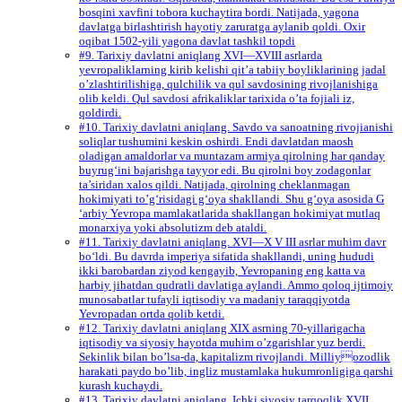
bosqini xavfini tobora kuchaytira bordi. Natijada, yagona
davlatga birlashtirish hayotiy zaruratga aylanib qoldi. Oxir
oqibat 1502-yili yagona davlat tashkil topdi
#9. Tarixiy davlatni aniqlang XVI—XVIII asrlarda
yevropaliklarning kirib kelishi qit’a tabiiy boyliklarining jadal
o’zlashtirilishiga, qulchilik va qul savdosining rivojlanishiga
olib keldi. Qul savdosi afrikaliklar tarixida o’ta fojiali iz,
qoldirdi.
#10. Tarixiy davlatni aniqlang. Savdo va sanoatning rivojianishi
soliqlar tushumini keskin oshirdi. Endi davlatdan maosh
oladigan amaldorlar va muntazam armiya qirolning har qanday
buyrug‘ini bajarishga tayyor edi. Bu qirolni boy zodagonlar
ta’siridan xalos qildi. Natijada, qirolning cheklanmagan
hokimiyati to’g‘risidagi g‘oya shakllandi. Shu g‘oya asosida G
‘arbiy Yevropa mamlakatlarida shakllangan hokimiyat mutlaq
monarxiya yoki absolutizm deb ataldi.
#11. Tarixiy davlatni aniqlang. XVI—X V III asrlar muhim davr
bo‘ldi. Bu davrda imperiya sifatida shakllandi, uning hududi
ikki barobardan ziyod kengayib, Yevropaning eng katta va
harbiy jihatdan qudratli davlatiga aylandi. Ammo qoloq ijtimoiy
munosabatlar tufayli iqtisodiy va madaniy taraqqiyotda
Yevropadan ortda qolib ketdi.
#12. Tarixiy davlatni aniqlang XIX asrning 70-yillarigacha
iqtisodiy va siyosiy hayotda muhim o’zgarishlar yuz berdi.
Sekinlik bilan bo’lsa-da, kapitalizm rivojlandi. Milliyozodlik
harakati paydo bo’lib, ingliz mustamlaka hukumronligiga qarshi
kurash kuchaydi.
#13. Tarixiy davlatni aniqlang. Ichki siyosiy tarqoqlik XVII