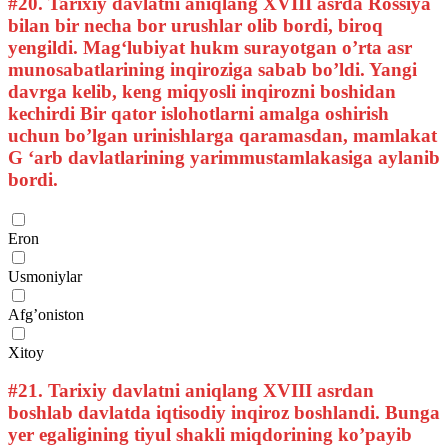
#20.
Tarixiy davlatni aniqlang XVIII asrda Rossiya
bilan bir necha bor urushlar olib bordi, biroq
yengildi. Mag‘lubiyat hukm surayotgan o’rta asr
munosabatlarining inqiroziga sabab bo’ldi. Yangi
davrga kelib, keng miqyosli inqirozni boshidan
kechirdi Bir qator islohotlarni amalga oshirish
uchun bo’lgan urinishlarga qaramasdan, mamlakat
G ‘arb davlatlarining yarimmustamlakasiga aylanib
bordi.
Eron
Usmoniylar
Afg’oniston
Xitoy
#21.
Tarixiy davlatni aniqlang XVIII asrdan
boshlab davlatda iqtisodiy inqiroz boshlandi. Bunga
yer egaligining tiyul shakli miqdorining ko’payib