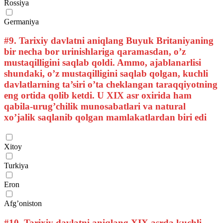
Rossiya
Germaniya
#9.
Tarixiy davlatni aniqlang Buyuk Britaniyaning
bir necha bor urinishlariga qaramasdan, o’z
mustaqilligini saqlab qoldi. Ammo, ajablanarlisi
shundaki, o’z mustaqilligini saqlab qolgan, kuchli
davlatlarning ta’siri o’ta cheklangan taraqqiyotning
eng ortida qolib ketdi. U XIX asr oxirida ham
qabila-urug’chilik munosabatlari va natural
xo’jalik saqlanib qolgan mamlakatlardan biri edi
Xitoy
Turkiya
Eron
Afg’oniston
#10.
Tarixiy davlatni aniqlang XIX asrda kuchli