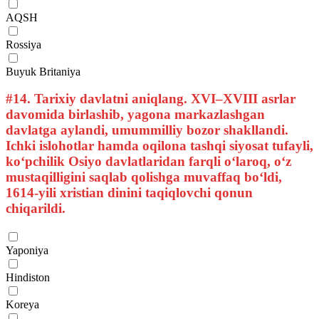
AQSH
Rossiya
Buyuk Britaniya
#14.
Tarixiy davlatni aniqlang. XVI–XVIII asrlar
davomida birlashib, yagona markazlashgan
davlatga aylandi, umummilliy bozor shakllandi.
Ichki islohotlar hamda oqilona tashqi siyosat tufayli,
ko‘pchilik Osiyo davlatlaridan farqli o‘laroq, o‘z
mustaqilligini saqlab qolishga muvaffaq bo‘ldi,
1614-yili xristian dinini taqiqlovchi qonun
chiqarildi.
Yaponiya
Hindiston
Koreya