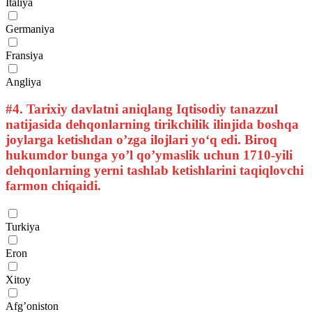
Italiya
Germaniya
Fransiya
Angliya
#4.
Tarixiy davlatni aniqlang Iqtisodiy tanazzul
natijasida dehqonlarning tirikchilik ilinjida boshqa
joylarga ketishdan o’zga ilojlari yo‘q edi. Biroq
hukumdor bunga yo’l qo’ymaslik uchun 1710-yili
dehqonlarning yerni tashlab ketishlarini taqiqlovchi
farmon chiqaidi.
Turkiya
Eron
Xitoy
Afg’oniston