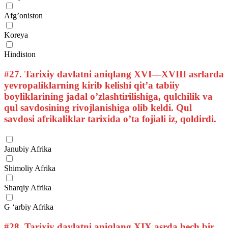
Afg’oniston
Koreya
Hindiston
#27.
Tarixiy davlatni aniqlang XVI—XVIII asrlarda
yevropaliklarning kirib kelishi qit’a tabiiy
boyliklarining jadal o’zlashtirilishiga, qulchilik va
qul savdosining rivojlanishiga olib keldi. Qul
savdosi afrikaliklar tarixida o’ta fojiali iz, qoldirdi.
Janubiy Afrika
Shimoliy Afrika
Sharqiy Afrika
G ‘arbiy Afrika
#28.
Tarixiy davlatni aniqlang XIX asrda hech bir