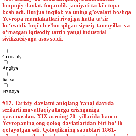
huquqiy davlat, fuqarolik jamiyati tarkib topa
boshladi. Burjua inqilob va uning g’oyalari boshqa
Yevropa mamlakatlari rivojiga katta ta’sir
ko‘rsatdi. Inqilob e’lon qilgan siyosiy tamoyillar va
o‘rnatgan iqtisodiy tartib yangi industrial
sivilizatsiyaga asos soldi.
Germaniya
Angliya
Italiya
Fransiya
#17.
Tarixiy davlatni aniqlang Yangi davrda
sezilarli muvaffaqiyatlarga erishganiga
qaramasdan, XIX asrning 70- yillarida ham u
Yevropaning eng qoloq davlatlaridan biri bo’lib
qolayotgan edi. Qoloqlikning sabablari 1861-