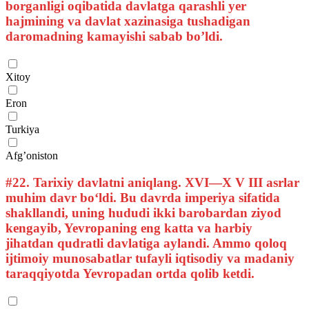
borganligi oqibatida davlatga qarashli yer
hajmining va davlat xazinasiga tushadigan
daromadning kamayishi sabab bo’ldi.
Xitoy
Eron
Turkiya
Afg’oniston
#22.
Tarixiy davlatni aniqlang. XVI—X V III asrlar
muhim davr bo‘ldi. Bu davrda imperiya sifatida
shakllandi, uning hududi ikki barobardan ziyod
kengayib, Yevropaning eng katta va harbiy
jihatdan qudratli davlatiga aylandi. Ammo qoloq
ijtimoiy munosabatlar tufayli iqtisodiy va madaniy
taraqqiyotda Yevropadan ortda qolib ketdi.