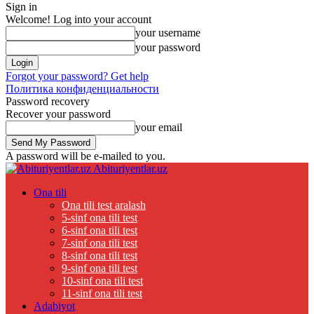
Sign in
Welcome! Log into your account
your username
your password
Forgot your password? Get help
Политика конфиденциальности
Password recovery
Recover your password
your email
A password will be e-mailed to you.
Abituriyentlar.uz
Ona tili
Ona tili test aralash
5-sinf ona tili test
6-sinf ona tili test
7-sinf ona tili test
8-sinf ona tili test
9-sinf ona tili test
10-sinf ona tili test
11-sinf ona tili test
Adabiyot