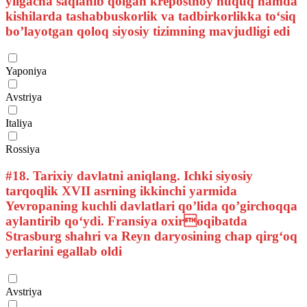
yilgacha saqlanib qolgan krepostnoy huquq hamda
kishilarda tashabbuskorlik va tadbirkorlikka to‘siq
bo’layotgan qoloq siyosiy tizimning mavjudligi edi
Yaponiya
Avstriya
Italiya
Rossiya
#18.
Tarixiy davlatni aniqlang. Ichki siyosiy
tarqoqlik XVII asrning ikkinchi yarmida
Yevropaning kuchli davlatlari qo’lida qo’girchoqqa
aylantirib qo‘ydi. Fransiya oxiroqibatda
Strasburg shahri va Reyn daryosining chap qirg‘oq
yerlarini egallab oldi
Avstriya