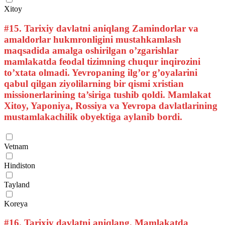
Xitoy
#15.
Tarixiy davlatni aniqlang Zamindorlar va
amaldorlar hukmronligini mustahkamlash
maqsadida amalga oshirilgan o’zgarishlar
mamlakatda feodal tizimning chuqur inqirozini
to’xtata olmadi. Yevropaning ilg’or g’oyalarini
qabul qilgan ziyolilarning bir qismi xristian
missionerlarining ta’siriga tushib qoldi. Mamlakat
Xitoy, Yaponiya, Rossiya va Yevropa davlatlarining
mustamlakachilik obyektiga aylanib bordi.
Vetnam
Hindiston
Tayland
Koreya
#16.
Tarixiy davlatni aniqlang. Mamlakatda