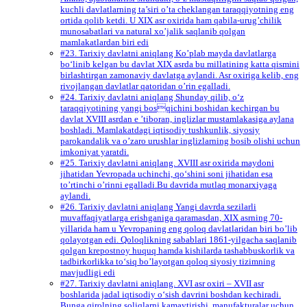
kuchli davlatlarning ta’siri o’ta cheklangan taraqqiyotning eng
ortida qolib ketdi. U XIX asr oxirida ham qabila-urug’chilik
munosabatlari va natural xo’jalik saqlanib qolgan
mamlakatlardan biri edi
#23. Tarixiy davlatni aniqlang Ko’plab mayda davlatlarga
bo‘linib kelgan bu davlat XIX asrda bu millatining katta qismini
birlashtirgan zamonaviy davlatga aylandi. Asr oxiriga kelib, eng
rivojlangan davlatlar qatoridan o’rin egalladi.
#24. Tarixiy davlatni aniqlang Shunday qilib, o‘z
taraqqiyotining yangi bosqichini boshidan kechirgan bu
davlat ХVIII asrdan e ’tiboran, inglizlar mustamlakasiga aylana
boshladi. Mamlakatdagi iqtisodiy tushkunlik, siyosiy
parokandalik va о’zaro urushlar inglizlarning bosib olishi uchun
imkoniyat yaratdi.
#25. Tarixiy davlatni aniqlang. XVIII asr oxirida maydoni
jihatidan Yevropada uchinchi, qo‘shini soni jihatidan esa
to’rtinchi o’rinni egalladi.Bu davrida mutlaq monarxiyaga
aylandi.
#26. Tarixiy davlatni aniqlang Yangi davrda sezilarli
muvaffaqiyatlarga erishganiga qaramasdan, XIX asrning 70-
yillarida ham u Yevropaning eng qoloq davlatlaridan biri bo’lib
qolayotgan edi. Qoloqlikning sabablari 1861-yilgacha saqlanib
qolgan krepostnoy huquq hamda kishilarda tashabbuskorlik va
tadbirkorlikka to‘siq bo’layotgan qoloq siyosiy tizimning
mavjudligi edi
#27. Tarixiy davlatni aniqlang. XVI asr oxiri – XVII asr
boshlarida jadal iqtisodiy o‘sish davrini boshdan kechiradi.
Bunga qirolning soliqlarni kamaytirishi, manufakturalar uchun