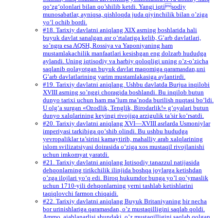
qo‘zg‘olonlari bilan qo’shilib ketdi. Yangi iqtisodiy
munosabatlar, ayniqsa, qishloqda juda qiyinchilik bilan o’ziga
yo‘l ochib bordi.
#18. Tarixiy davlatni aniqlang XIX asrning boshlarida hali
buyuk davlat sanalgan asr o‘rtalariga kelib, G’arb davlatlari,
so’ngra esa AQSH, Rossiya va Yaponiyaning ham
mustamlakachilik manfaatlari kesishgan eng dolzarb hududga
aylandi. Uning iqtisodiy va harbiy qoloqligi uning o’z-o’zicha
saqlanib qolayotgan buyuk davlat maqomiga qaramasdan,uni
G’arb davlatlarining yarim mustamlakasiga aylantirdi.
#19. Tarixiy davlatni aniqlang. Ushbu davlatda Burjua inqilobi
XVIII asrning so’nggi choragida boshlandi. Bu inqilob butun
dunyo tarixi uchun ham ma’lum ma’noda burilish nuqtasi bo‘ldi.
U olg‘a surgan «Ozodlik, Tenglik, Birodarlik!» g‘oyalari butun
dunyo xalqlarining keyingi rivojiga arzigulik ta’sir ko‘rsatdi.
#20. Tarixiy davlatni aniqlang XVI—XVIII asrlarda Usmoniylar
imperiyasi tarkibiga qo‘shib olindi. Bu ushbu hududga
yevropaliklar ta’sirini kamaytirib, mahalliy arab xalqlarining
islom svilizatsiyasi doirasida o‘ziga xos mustaqil rivojlanishi
uchun imkomyat yaratdi.
#21. Tarixiy davlatni aniqlang Iqtisodiy tanazzul natijasida
dehqonlarning tirikchilik ilinjida boshqa joylarga ketishdan
o’zga ilojlari yo‘q edi. Biroq hukumdor bunga yo’l qo’ymaslik
uchun 1710-yili dehqonlarning yerni tashlab ketishlarini
taqiqlovchi farmon chiqaidi.
#22. Tarixiy davlatni aniqlang Buyuk Britaniyaning bir necha
bor urinishlariga qaramasdan, o’z mustaqilligini saqlab qoldi.
Ammo, ajablanarlisi shundaki, o’z mustaqilligini saqlab qolgan,