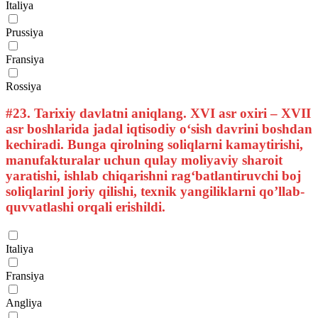
Italiya
Prussiya
Fransiya
Rossiya
#23.
Tarixiy davlatni aniqlang. XVI asr oxiri – XVII
asr boshlarida jadal iqtisodiy o‘sish davrini boshdan
kechiradi. Bunga qirolning soliqlarni kamaytirishi,
manufakturalar uchun qulay moliyaviy sharoit
yaratishi, ishlab chiqarishni rag‘batlantiruvchi boj
soliqlarinl joriy qilishi, texnik yangiliklarni qo’llab-
quvvatlashi orqali erishildi.
Italiya
Fransiya
Angliya