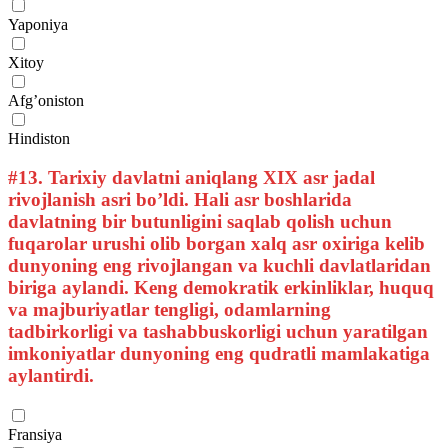
Yaponiya
Xitoy
Afg’oniston
Hindiston
#13.
Tarixiy davlatni aniqlang XIX asr jadal
rivojlanish asri bo’ldi. Hali asr boshlarida
davlatning bir butunligini saqlab qolish uchun
fuqarolar urushi olib borgan xalq asr oxiriga kelib
dunyoning eng rivojlangan va kuchli davlatlaridan
biriga aylandi. Keng demokratik erkinliklar, huquq
va majburiyatlar tengligi, odamlarning
tadbirkorligi va tashabbuskorligi uchun yaratilgan
imkoniyatlar dunyoning eng qudratli mamlakatiga
aylantirdi.
Fransiya