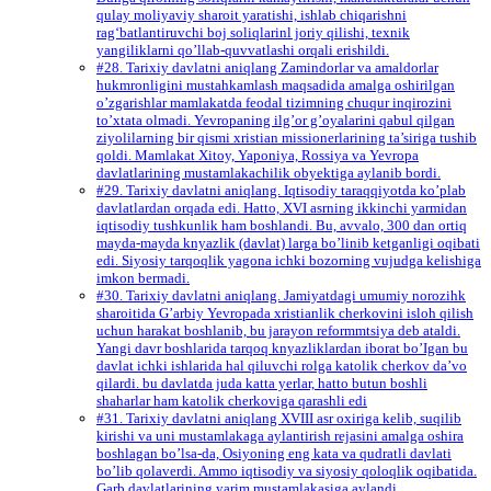
qulay moliyaviy sharoit yaratishi, ishlab chiqarishni
rag‘batlantiruvchi boj soliqlarinl joriy qilishi, texnik
yangiliklarni qo’llab-quvvatlashi orqali erishildi.
#28. Tarixiy davlatni aniqlang Zamindorlar va amaldorlar
hukmronligini mustahkamlash maqsadida amalga oshirilgan
o’zgarishlar mamlakatda feodal tizimning chuqur inqirozini
to’xtata olmadi. Yevropaning ilg’or g’oyalarini qabul qilgan
ziyolilarning bir qismi xristian missionerlarining ta’siriga tushib
qoldi. Mamlakat Xitoy, Yaponiya, Rossiya va Yevropa
davlatlarining mustamlakachilik obyektiga aylanib bordi.
#29. Tarixiy davlatni aniqlang. Iqtisodiy taraqqiyotda ko’plab
davlatlardan orqada edi. Hatto, XVI asrning ikkinchi yarmidan
iqtisodiy tushkunlik ham boshlandi. Bu, avvalo, 300 dan ortiq
mayda-mayda knyazlik (davlat) larga bo’linib ketganligi oqibati
edi. Siyosiy tarqoqlik yagona ichki bozorning vujudga kelishiga
imkon bermadi.
#30. Tarixiy davlatni aniqlang. Jamiyatdagi umumiy norozihk
sharoitida G’arbiy Yevropada xristianlik cherkovini isloh qilish
uchun harakat boshlanib, bu jarayon reformmtsiya deb ataldi.
Yangi davr boshlarida tarqoq knyazliklardan iborat bo’Igan bu
davlat ichki ishlarida hal qiluvchi rolga katolik cherkov da’vo
qilardi. bu davlatda juda katta yerlar, hatto butun boshli
shaharlar ham katolik cherkoviga qarashli edi
#31. Tarixiy davlatni aniqlang XVIII asr oxiriga kelib, suqilib
kirishi va uni mustamlakaga aylantirish rejasini amalga oshira
boshlagan bo’lsa-da, Osiyoning eng kata va qudratli davlati
bo’lib qolaverdi. Ammo iqtisodiy va siyosiy qoloqlik oqibatida.
Garb davlatlarining yarim mustamlakasiga aylandi.