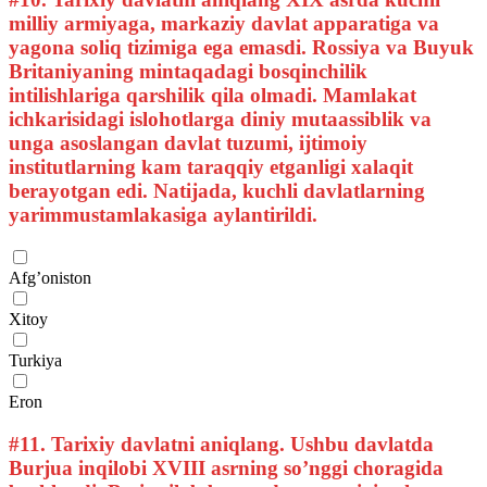
milliy armiyaga, markaziy davlat apparatiga va
yagona soliq tizimiga ega emasdi. Rossiya va Buyuk
Britaniyaning mintaqadagi bosqinchilik
intilishlariga qarshilik qila olmadi. Mamlakat
ichkarisidagi islohotlarga diniy mutaassiblik va
unga asoslangan davlat tuzumi, ijtimoiy
institutlarning kam taraqqiy etganligi xalaqit
berayotgan edi. Natijada, kuchli davlatlarning
yarimmustamlakasiga aylantirildi.
Afg’oniston
Xitoy
Turkiya
Eron
#11.
Tarixiy davlatni aniqlang. Ushbu davlatda
Burjua inqilobi XVIII asrning so’nggi choragida