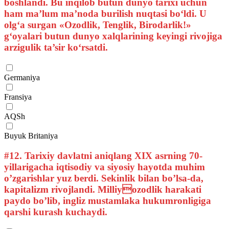
boshlandi. Bu inqilob butun dunyo tarixi uchun
ham ma’lum ma’noda burilish nuqtasi bo‘ldi. U
olg‘a surgan «Ozodlik, Tenglik, Birodarlik!»
g‘oyalari butun dunyo xalqlarining keyingi rivojiga
arzigulik ta’sir ko‘rsatdi.
Germaniya
Fransiya
AQSh
Buyuk Britaniya
#12.
Tarixiy davlatni aniqlang XIX asrning 70-
yillarigacha iqtisodiy va siyosiy hayotda muhim
o’zgarishlar yuz berdi. Sekinlik bilan bo’lsa-da,
kapitalizm rivojlandi. Milliyozodlik harakati
paydo bo’lib, ingliz mustamlaka hukumronligiga
qarshi kurash kuchaydi.