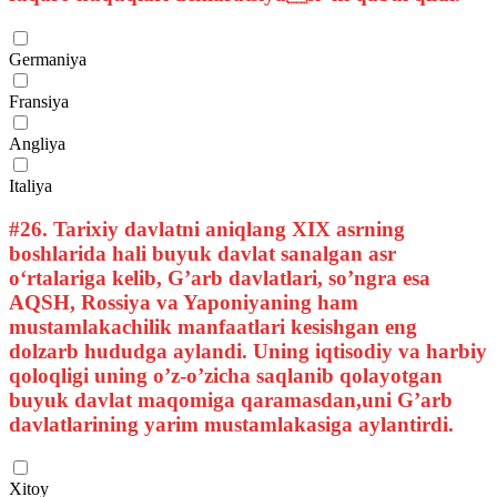
Germaniya
Fransiya
Angliya
Italiya
#26.
Tarixiy davlatni aniqlang XIX asrning
boshlarida hali buyuk davlat sanalgan asr
o‘rtalariga kelib, G’arb davlatlari, so’ngra esa
AQSH, Rossiya va Yaponiyaning ham
mustamlakachilik manfaatlari kesishgan eng
dolzarb hududga aylandi. Uning iqtisodiy va harbiy
qoloqligi uning o’z-o’zicha saqlanib qolayotgan
buyuk davlat maqomiga qaramasdan,uni G’arb
davlatlarining yarim mustamlakasiga aylantirdi.
Xitoy