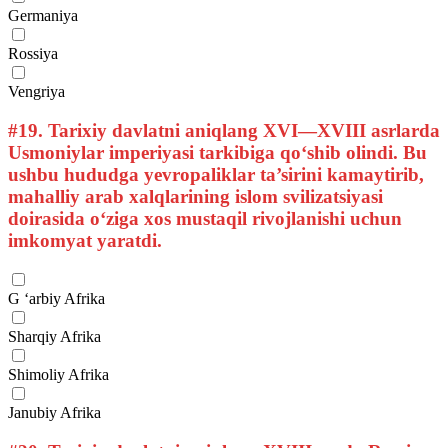
Germaniya
Rossiya
Vengriya
#19.
Tarixiy davlatni aniqlang XVI—XVIII asrlarda
Usmoniylar imperiyasi tarkibiga qo‘shib olindi. Bu
ushbu hududga yevropaliklar ta’sirini kamaytirib,
mahalliy arab xalqlarining islom svilizatsiyasi
doirasida o‘ziga xos mustaqil rivojlanishi uchun
imkomyat yaratdi.
G ‘arbiy Afrika
Sharqiy Afrika
Shimoliy Afrika
Janubiy Afrika