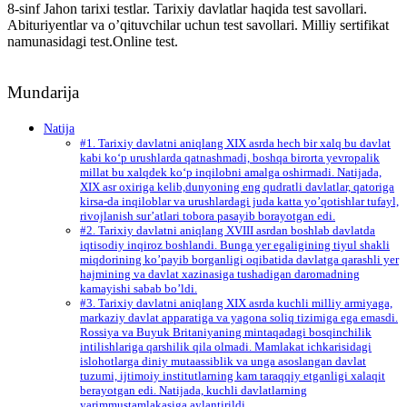
8-sinf Jahon tarixi testlar. Tarixiy davlatlar haqida test savollari.
Abituriyentlar va o’qituvchilar uchun test savollari. Milliy sertifikat
namunasidagi test.Online test.
Mundarija
Natija
#1. Tarixiy davlatni aniqlang XIX asrda hech bir xalq bu davlat
kabi ko‘p urushlarda qatnashmadi, boshqa birorta yevropalik
millat bu xalqdek ko‘p inqilobni amalga oshirmadi. Natijada,
XIX asr oxiriga kelib,dunyoning eng qudratli davlatlar, qatoriga
kirsa-da inqiloblar va urushlardagi juda katta yo’qotishlar tufayl,
rivojlanish sur’atlari tobora pasayib borayotgan edi.
#2. Tarixiy davlatni aniqlang XVIII asrdan boshlab davlatda
iqtisodiy inqiroz boshlandi. Bunga yer egaligining tiyul shakli
miqdorining ko’payib borganligi oqibatida davlatga qarashli yer
hajmining va davlat xazinasiga tushadigan daromadning
kamayishi sabab bo’ldi.
#3. Tarixiy davlatni aniqlang XIX asrda kuchli milliy armiyaga,
markaziy davlat apparatiga va yagona soliq tizimiga ega emasdi.
Rossiya va Buyuk Britaniyaning mintaqadagi bosqinchilik
intilishlariga qarshilik qila olmadi. Mamlakat ichkarisidagi
islohotlarga diniy mutaassiblik va unga asoslangan davlat
tuzumi, ijtimoiy institutlarning kam taraqqiy etganligi xalaqit
berayotgan edi. Natijada, kuchli davlatlarning
yarimmustamlakasiga aylantirildi.