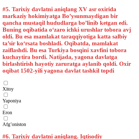
#5.
Tarixiy davlatni aniqlang XV asr oxirida
markaziy hokimiyatga Bo’ysunmaydigan bir
qancha mustaqil hududlarga bo’linib ketgan edi.
Buning oqibatida o‘zaro ichki urushlar tobora avj
oldi. Bu esa mamlakat taraqqiyotiga katta salbiy
ta’sir ko‘rsata boshladi. Oqibatda, mamlakat
zaiflashdi. Bu esa Turkiya bosqini xavfini tobora
kuchaytira bordi. Natijada, yagona davlatga
birlashtirish hayotiy zaruratga aylanib qoldi. Oxir
oqibat 1502-yili yagona davlat tashkil topdi
Xitoy
Yaponiya
Eron
Afg’oniston
#6.
Tarixiy davlatni aniqlang. Iqtisodiy