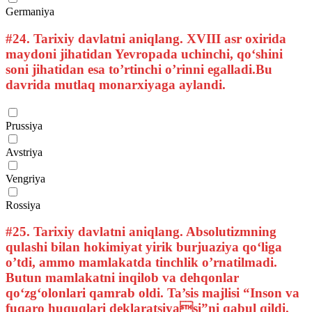
Germaniya
#24.
Tarixiy davlatni aniqlang. XVIII asr oxirida
maydoni jihatidan Yevropada uchinchi, qo‘shini
soni jihatidan esa to’rtinchi o’rinni egalladi.Bu
davrida mutlaq monarxiyaga aylandi.
Prussiya
Avstriya
Vengriya
Rossiya
#25.
Tarixiy davlatni aniqlang. Absolutizmning
qulashi bilan hokimiyat yirik burjuaziya qo‘liga
o’tdi, ammo mamlakatda tinchlik o’rnatilmadi.
Butun mamlakatni inqilob va dehqonlar
qo‘zg‘olonlari qamrab oldi. Ta’sis majlisi “Inson va
fuqaro huquqlari deklaratsiyasi”ni qabul qildi.