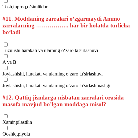
Tosh,tuproq,o’simliklar
#11.
Moddaning zarralari o‘zgarmaydi Ammo
zarralarning …………….. har bir holatda turlicha
bo‘ladi
Tuzulishi harakati va ularning o‘zaro ta’sirlashuvi
A va B
Joylashishi, harakati va ularning o‘zaro ta’sirlashuvi
Joylashishi, harakati va ularning o‘zaro ta’sirlashmasligi
#12.
Qattiq jismlarga nisbatan zarralari orasida
masofa mavjud bo’lgan moddaga misol?
Xamir,pilastilin
Qoshiq,piyola