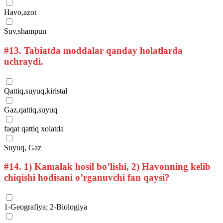
Havo,azot
Suv,shampun
#13.
Tabiatda moddalar qanday holatlarda
uchraydi.
Qattiq,suyuq,kiristal
Gaz,qattiq,suyuq
faqat qattiq xolatda
Suyuq, Gaz
#14.
1) Kamalak hosil bo’lishi, 2) Havonning kelib
chiqishi hodisani o’rganuvchi fan qaysi?
1-Geografiya; 2-Biologiya