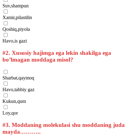
Suv,shampun
Xamir,pilastilin
Qoshiq,piyola
Havo,is gazi
#2.
Xususiy hajimga ega lekin shakilga ega
bo’lmagan moddaga misol?
Sharbat,qaymoq
Havo,tabbiy gaz
Kukun,qum
Loy,qor
#3.
Moddaning molekulasi shu moddaning juda
mayda………..