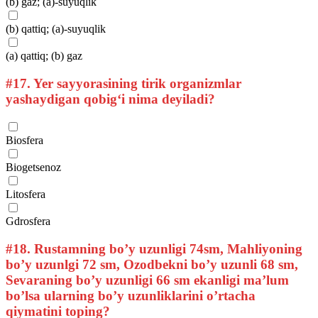
(b) gaz; (a)-suyuqlik
(b) qattiq; (a)-suyuqlik
(a) qattiq; (b) gaz
#17.
Yer sayyorasining tirik organizmlar
yashaydigan qobig‘i nima deyiladi?
Biosfera
Biogetsenoz
Litosfera
Gdrosfera
#18.
Rustamning bo’y uzunligi 74sm, Mahliyoning
bo’y uzunlgi 72 sm, Ozodbekni bo’y uzunli 68 sm,
Sevaraning bo’y uzunligi 66 sm ekanligi ma’lum
bo’lsa ularning bo’y uzunliklarini o’rtacha
qiymatini toping?