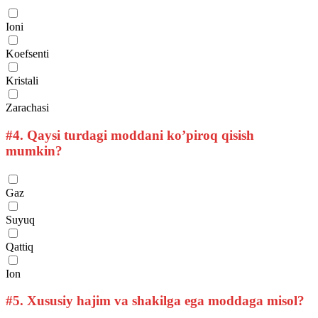
Ioni
Koefsenti
Kristali
Zarachasi
#4.
Qaysi turdagi moddani ko’piroq qisish
mumkin?
Gaz
Suyuq
Qattiq
Ion
#5.
Xususiy hajim va shakilga ega moddaga misol?