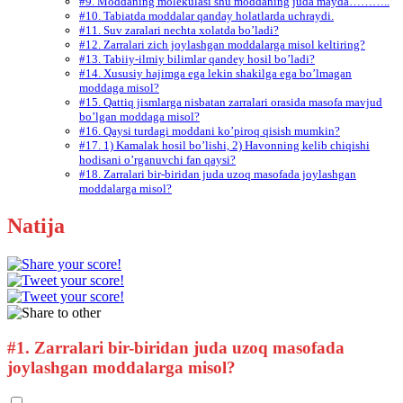
#9. Moddaning molekulasi shu moddaning juda mayda………..
#10. Tabiatda moddalar qanday holatlarda uchraydi.
#11. Suv zaralari nechta xolatda bo’ladi?
#12. Zarralari zich joylashgan moddalarga misol keltiring?
#13. Tabiiy-ilmiy bilimlar qandey hosil bo’ladi?
#14. Xususiy hajimga ega lekin shakilga ega bo’lmagan
moddaga misol?
#15. Qattiq jismlarga nisbatan zarralari orasida masofa mavjud
bo’lgan moddaga misol?
#16. Qaysi turdagi moddani ko’piroq qisish mumkin?
#17. 1) Kamalak hosil bo’lishi, 2) Havonning kelib chiqishi
hodisani o’rganuvchi fan qaysi?
#18. Zarralari bir-biridan juda uzoq masofada joylashgan
moddalarga misol?
Natija
#1.
Zarralari bir-biridan juda uzoq masofada
joylashgan moddalarga misol?