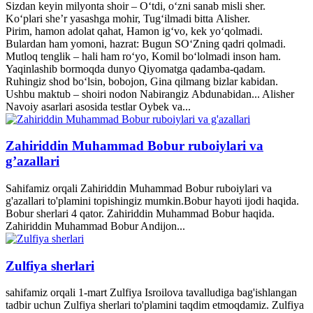
Sizdan keyin milyonta shoir – O‘tdi, o‘zni sanab misli sher.
Ko‘plari she’r yasashga mohir, Tug‘ilmadi bitta Alisher.
Pirim, hamon adolat qahat, Hamon ig‘vo, kek yo‘qolmadi.
Bulardan ham yomoni, hazrat: Bugun SO‘Zning qadri qolmadi.
Mutloq tenglik – hali ham ro‘yo, Komil bo‘lolmadi inson ham.
Yaqinlashib bormoqda dunyo Qiyomatga qadamba-qadam.
Ruhingiz shod bo‘lsin, bobojon, Gina qilmang bizlar kabidan.
Ushbu maktub – shoiri nodon Nabirangiz Abdunabidan... Alisher
Navoiy asarlari asosida testlar Oybek va...
Zahiriddin Muhammad Bobur ruboiylari va
g’azallari
Sahifamiz orqali Zahiriddin Muhammad Bobur ruboiylari va
g'azallari to'plamini topishingiz mumkin.Bobur hayoti ijodi haqida.
Bobur sherlari 4 qator. Zahiriddin Muhammad Bobur haqida.
Zahiriddin Muhammad Bobur Andijon...
Zulfiya sherlari
sahifamiz orqali 1-mart Zulfiya Isroilova tavalludiga bag'ishlangan
tadbir uchun Zulfiya sherlari to'plamini taqdim etmoqdamiz. Zulfiya