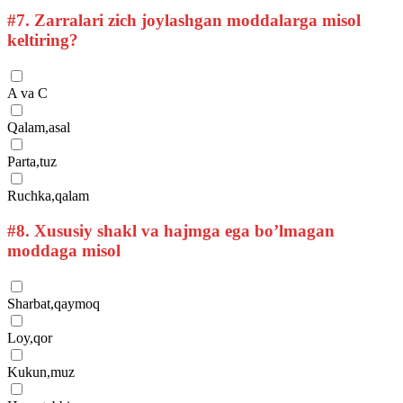
#7.
Zarralari zich joylashgan moddalarga misol
keltiring?
A va C
Qalam,asal
Parta,tuz
Ruchka,qalam
#8.
Xususiy shakl va hajmga ega bo’lmagan
moddaga misol
Sharbat,qaymoq
Loy,qor
Kukun,muz