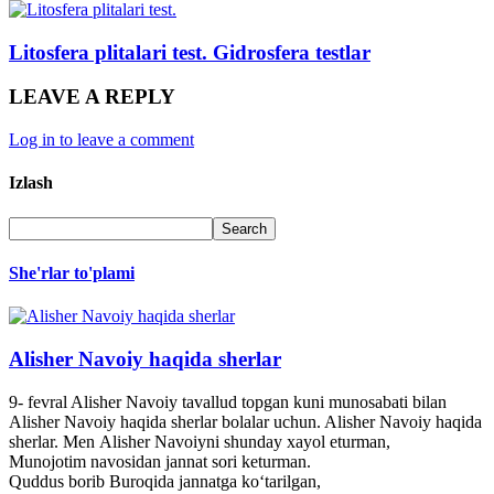
Litosfera plitalari test. Gidrosfera testlar
LEAVE A REPLY
Log in to leave a comment
Izlash
She'rlar to'plami
Alisher Navoiy haqida sherlar
9- fevral Alisher Navoiy tavallud topgan kuni munosabati bilan
Alisher Navoiy haqida sherlar bolalar uchun. Alisher Navoiy haqida
sherlar. Men Alisher Navoiyni shunday xayol eturman,
Munojotim navosidan jannat sori keturman.
Quddus borib Buroqida jannatga ko‘tarilgan,