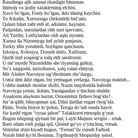
Rasulimga ajib ummat ekanligin biturman.
Ijtimoiy va ijodiy xarakterning elchisi,
Navo bo‘lgan, Foniy bo‘lgan, ikki tilning kuychisi.
To Xitodin, Xurosonga chekintirib bid’atni,
Qalam bilan zabt etdi ul, adolatni, hayratni.
Padaridan, ustozlardan olib nuri quvvatni,
Ali Yazdiy, Lutfiylardan oldi aqlu siyratni.
Xamsa ila Nizomiyga lutf aylab panjasin,
Turkiy tilin yoruttirdi, boyligini qanchasin.
Ixlosiya, Xolosiya, Dorush shifo, Xuffozni,
Qurib injil yoqasig‘a xalq etdi sarafrozni.
U me’mordir Nizomiddin she’riyatning gultoji,
So‘z naqqoshi, tarixshunos, xalq vatan ehtiyoji.
Mir Alisher Navoiyni sig‘dirolmam she’rlarga,
Ustoz ilmi ildiz otgan, biz yetmagan yerlarga. Navoiyga maktub...
Ushbu maktub shoirlar shohi, Nazm maydonida bahodir
Navoiyga yetsin, ilohim, Yaratgandan o‘tinchim shuldir.
Assalomu alaykum hazrat, Omonmisiz firdavs bog‘ida?
Jur’at qilib, bitayapman xat, Dilni dardlar ezgan chog‘ida.
Pirim, Yerda bisyor to‘polon, Tersga do‘ndi osuda hayot.
Siz kashf etgan “oynai jahon” Tafakkurni etmoqda g‘orat.
Bugun ishqning qiymati bir pul, Layli-Majnun sevgisi – ertak.
Bani odam endi pulga qul, Qismat go‘yo o‘yinchoq, ermak.
Shirinlar shim kiyadi bugun, “Ferrari”da yuradi Farhod.
Nurab bitdi ko‘hi Besutun, Topilmaydi Shopurday ustod.