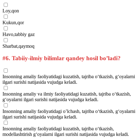
Loy,qon
Kukun,qor
Havo,tabbiy gaz
Sharbat,qaymoq
#6.
Tabiiy-ilmiy bilimlar qandey hosil bo’ladi?
Insonning amaliy faoliyatidagi kuzatish, tajriba o‘tkazish, g‘oyalarni
ilgari surishi natijasida vujudga keladi.
Insonning amaliy va ilmiy faoliyatidagi kuzatish, tajriba o‘tkazish,
g‘oyalarni ilgari surishi natijasida vujudga keladi.
Insonning amaliy faoliyatidagi o’lchash, tajriba o‘tkazish, g‘oyalarni
ilgari surishi natijasida vujudga keladi.
Insonning amaliy faoliyatidagi kuzatish, tajriba o‘tkazish,
modellashtirish g‘oyalarni ilgari surishi natijasida vujudga keladi.