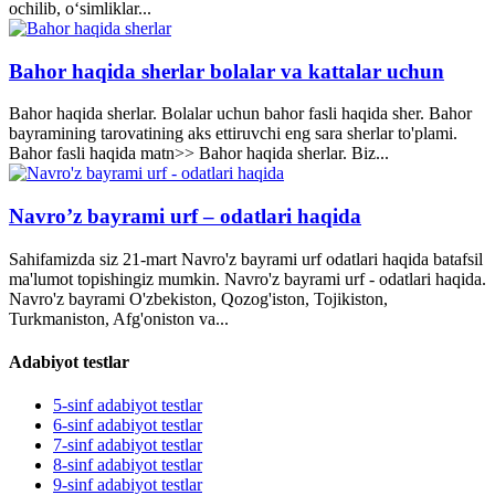
ochilib, o‘simliklar...
Bahor haqida sherlar bolalar va kattalar uchun
Bahor haqida sherlar. Bolalar uchun bahor fasli haqida sher. Bahor
bayramining tarovatining aks ettiruvchi eng sara sherlar to'plami.
Bahor fasli haqida matn>> Bahor haqida sherlar. Biz...
Navro’z bayrami urf – odatlari haqida
Sahifamizda siz 21-mart Navro'z bayrami urf odatlari haqida batafsil
ma'lumot topishingiz mumkin. Navro'z bayrami urf - odatlari haqida.
Navro'z bayrami O'zbekiston, Qozog'iston, Tojikiston,
Turkmaniston, Afg'oniston va...
Adabiyot testlar
5-sinf adabiyot testlar
6-sinf adabiyot testlar
7-sinf adabiyot testlar
8-sinf adabiyot testlar
9-sinf adabiyot testlar