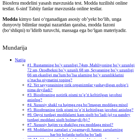
Biosfera modelini yasash mavzusida test. Modda tuzilishi online
testlar. 6-sinf Tabiiy fanlar mavzusida online testlar.
Modda
kimyo fani oʻrganadigan asosiy ob’yekt boʻlib, unga
dunyoviy bilimlar nuqtai nazaridan qaralsa, modda fazoni
(boʻshliqni) to’ldirib turuvchi, massaga ega boʻlgan materiyadir.
Mundarija
Natija
#1. Rustamning bo’y uzunligi 74sm, Mahliyoning bo’y uzunlgi
72 sm, Ozodbekni bo’y uzunli 68 sm, Sevaraning bo’y uzunligi
66 sm ekanligi ma’lum bo’lsa ularning bo’y uzunliklarini
o’rtacha qiymatini toping?
#2. Yer sayyorasining tirik organizmlar yashaydigan qobig‘i
nima deyiladi?
#3. Biosferaning notirik qismi to’g’ri keltirilgan javobni
aniqlng?
#4. Xususiy shakl va hajmga ega bo’lmagan moddaga misol
#5. Biosferaning tirik qismi to’g’ri keltirilgan javobni aniqlng?
#6. Qaysi turdagi moddalarni kam siqib bo’ladi (a) va qandey
turdagi moddani siqib bolmaydi (b) ?
#7. Xususiy hajim va shakilga ega moddaga misol?
#8. Moddaning zarralari o‘zgarmaydi Ammo zarralarning
…………….. har bir holatda turlicha bo‘ladi