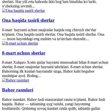
sherlari. Har yili erta bahorda ikki bogʻlam binafsha koʻtarib,
oʻzbekning sevimli...
Ona haqida tasirli sherlar
8-mart bayrami uchun onajonlar haqida eng chiroyli she'rlar
to'plami. Ona haqida tasirli sherlar. Ona haqida tasirli sherlar. Ona
— inson hayotidagi eng muhim va ta'sirchan shaxsdir....
8-mart uchun sherlar
8-mart Xalqaro Xotin qizlar bayrami munosabati bilan 8-mart uchun
sherlar, 8-mart onajonlar bayrami tabriklari. 8-mart uchun sherlar.
Bahorning ilk kunlari bayramdir sizga, Bahor kabi begubor
mushtipar ayol. Boling...
Bahor rasmlari
Bahor rasmlari. Bahor fasli manzaralari rasmi to'plami. Bahor fasli
haqida. Bahor — tabiatning uyg‘onishi, yangi hayotning
boshlanishi. Qishning sovuq kunlari ortda qolib, tabiatda gullar