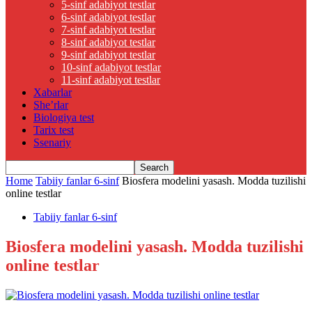
5-sinf adabiyot testlar
6-sinf adabiyot testlar
7-sinf adabiyot testlar
8-sinf adabiyot testlar
9-sinf adabiyot testlar
10-sinf adabiyot testlar
11-sinf adabiyot testlar
Xabarlar
She’rlar
Biologiya test
Tarix test
Ssenariy
Home
Tabiiy fanlar 6-sinf
Biosfera modelini yasash. Modda tuzilishi
online testlar
Tabiiy fanlar 6-sinf
Biosfera modelini yasash. Modda tuzilishi
online testlar