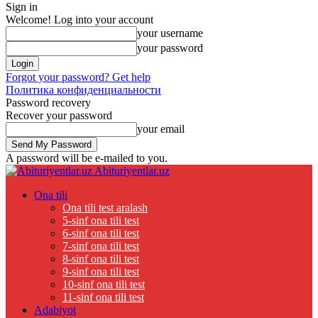
Sign in
Welcome! Log into your account
your username
your password
Forgot your password? Get help
Политика конфиденциальности
Password recovery
Recover your password
your email
A password will be e-mailed to you.
Abituriyentlar.uz
Ona tili
Ona tili test aralash
5-sinf ona tili test
6-sinf ona tili test
7-sinf ona tili test
8-sinf ona tili test
9-sinf ona tili test
10-sinf ona tili test
11-sinf ona tili test
Adabiyot