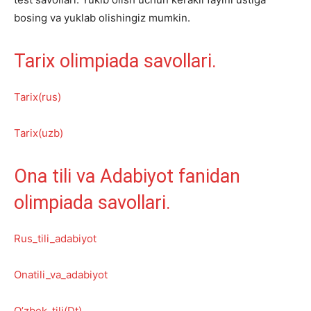
bosing va yuklab olishingiz mumkin.
Tarix olimpiada savollari.
Tarix(rus)
Tarix(uzb)
Ona tili va Adabiyot fanidan
olimpiada savollari.
Rus_tili_adabiyot
Onatili_va_adabiyot
O’zbek_tili(Dt)