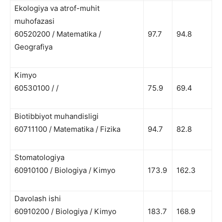
Ekologiya va atrof-muhit
muhofazasi
60520200 / Matematika /
97.7
94.8
Geografiya
Kimyo
60530100 / /
75.9
69.4
Biotibbiyot muhandisligi
60711100 / Matematika / Fizika
94.7
82.8
Stomatologiya
60910100 / Biologiya / Kimyo
173.9
162.3
Davolash ishi
60910200 / Biologiya / Kimyo
183.7
168.9