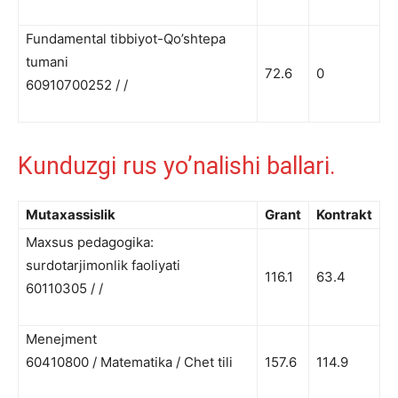
Fundamental tibbiyot-Qo’shtepa
tumani
72.6
0
60910700252 / /
Kunduzgi rus yo’nalishi ballari.
Mutaxassislik
Grant
Kontrakt
Maxsus pedagogika:
surdotarjimonlik faoliyati
116.1
63.4
60110305 / /
Menejment
60410800 / Matematika / Chet tili
157.6
114.9