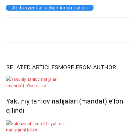
Abituriyentlar uchun kirish ballari
RELATED ARTICLES
MORE FROM AUTHOR
Yakuniy tanlov natijalari (mandat) e’lon
qilindi