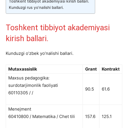
Toshkent tibbiyot akademiyasi kirish ballari.
Kunduzgi rus yo’nalishi ballari.
Toshkent tibbiyot akademiyasi
kirish ballari.
Kunduzgi o’zbek yo’nalishi ballari.
Mutaxassislik
Grant
Kontrakt
Maxsus pedagogika:
surdotarjimonlik faoliyati
90.5
61.6
60110305 / /
Menejment
60410800 / Matematika / Chet tili
157.6
125.1