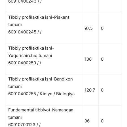
60910400243 / /
Tibbiy profilaktika ishi-Piskent
tumani
97.5
0
60910400245 / /
Tibbiy profilaktika ishi-
Yuqorichirchiq tumani
106
0
60910400250 / /
Tibbiy profilaktika ishi-Bandixon
tumani
120.7
0
60910400255 / Kimyo / Biologiya
Fundamental tibbiyot-Namangan
tumani
96
0
60910700123 / /