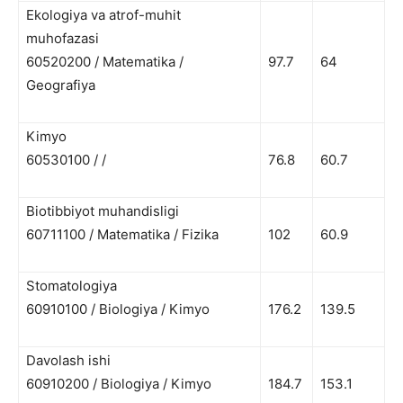
Ekologiya va atrof-muhit
muhofazasi
60520200 / Matematika /
97.7
64
Geografiya
Kimyo
60530100 / /
76.8
60.7
Biotibbiyot muhandisligi
60711100 / Matematika / Fizika
102
60.9
Stomatologiya
60910100 / Biologiya / Kimyo
176.2
139.5
Davolash ishi
60910200 / Biologiya / Kimyo
184.7
153.1