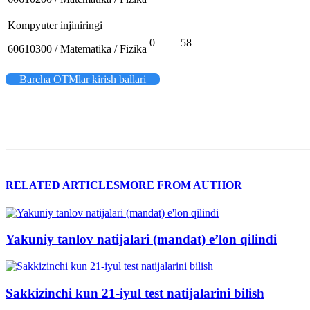
Kompyuter injiniringi
0
58
60610300 / Matematika / Fizika
Barcha OTMlar kirish ballari
RELATED ARTICLES
MORE FROM AUTHOR
Yakuniy tanlov natijalari (mandat) e’lon qilindi
Sakkizinchi kun 21-iyul test natijalarini bilish