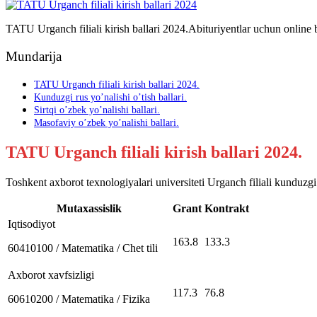
TATU Urganch filiali kirish ballari 2024.Abituriyentlar uchun online b
Mundarija
TATU Urganch filiali kirish ballari 2024.
Kunduzgi rus yo’nalishi o’tish ballari.
Sirtqi o’zbek yo’nalishi ballari.
Masofaviy o’zbek yo’nalishi ballari.
TATU Urganch filiali kirish ballari 2024.
Toshkent axborot texnologiyalari universiteti Urganch filiali kunduzgi 
Mutaxassislik
Grant
Kontrakt
Iqtisodiyot
163.8
133.3
60410100 / Matematika / Chet tili
Axborot xavfsizligi
117.3
76.8
60610200 / Matematika / Fizika