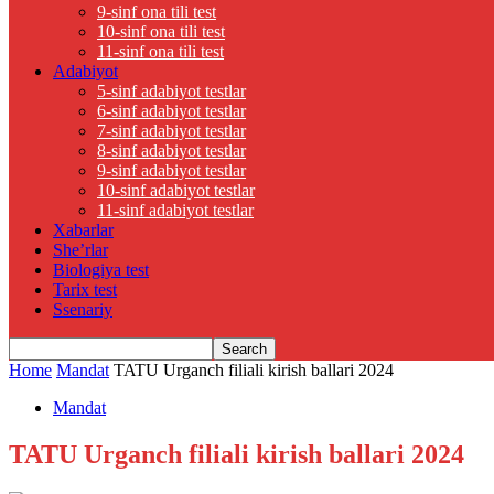
9-sinf ona tili test
10-sinf ona tili test
11-sinf ona tili test
Adabiyot
5-sinf adabiyot testlar
6-sinf adabiyot testlar
7-sinf adabiyot testlar
8-sinf adabiyot testlar
9-sinf adabiyot testlar
10-sinf adabiyot testlar
11-sinf adabiyot testlar
Xabarlar
She’rlar
Biologiya test
Tarix test
Ssenariy
Home
Mandat
TATU Urganch filiali kirish ballari 2024
Mandat
TATU Urganch filiali kirish ballari 2024