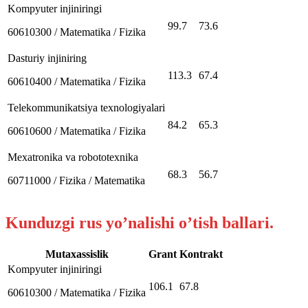
Kompyuter injiniringi
99.7
73.6
60610300 / Matematika / Fizika
Dasturiy injiniring
113.3
67.4
60610400 / Matematika / Fizika
Telekommunikatsiya texnologiyalari
84.2
65.3
60610600 / Matematika / Fizika
Mexatronika va robototexnika
68.3
56.7
60711000 / Fizika / Matematika
Kunduzgi rus yo’nalishi o’tish ballari.
Mutaxassislik
Grant
Kontrakt
Kompyuter injiniringi
106.1
67.8
60610300 / Matematika / Fizika