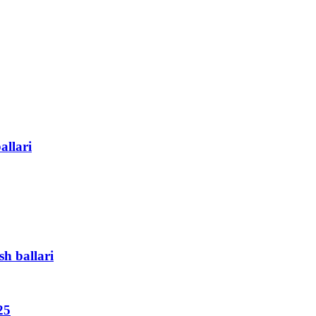
allari
sh ballari
25