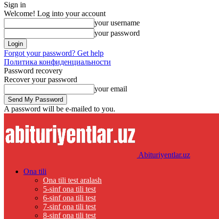
Sign in
Welcome! Log into your account
your username
your password
Forgot your password? Get help
Политика конфиденциальности
Password recovery
Recover your password
your email
A password will be e-mailed to you.
Abituriyentlar.uz
Ona tili
Ona tili test aralash
5-sinf ona tili test
6-sinf ona tili test
7-sinf ona tili test
8-sinf ona tili test