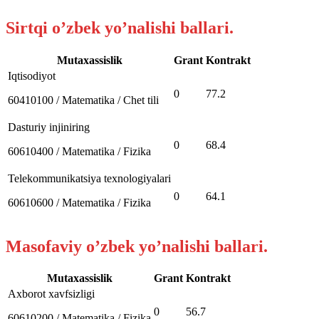
Sirtqi o’zbek yo’nalishi ballari.
Mutaxassislik
Grant
Kontrakt
Iqtisodiyot
0
77.2
60410100 / Matematika / Chet tili
Dasturiy injiniring
0
68.4
60610400 / Matematika / Fizika
Telekommunikatsiya texnologiyalari
0
64.1
60610600 / Matematika / Fizika
Masofaviy o’zbek yo’nalishi ballari.
Mutaxassislik
Grant
Kontrakt
Axborot xavfsizligi
0
56.7
60610200 / Matematika / Fizika