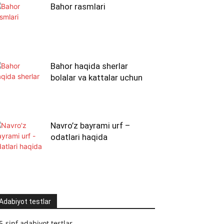
Bahor rasmlari
Bahor haqida sherlar
bolalar va kattalar uchun
Navro’z bayrami urf –
odatlari haqida
Adabiyot testlar
5-sinf adabiyot testlar