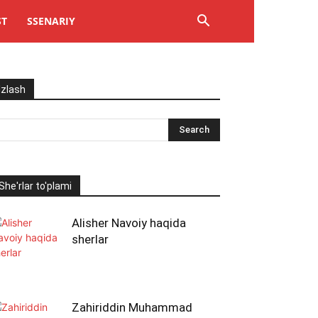
ST
SSENARIY
Izlash
She'rlar to'plami
Alisher Navoiy haqida
sherlar
Zahiriddin Muhammad