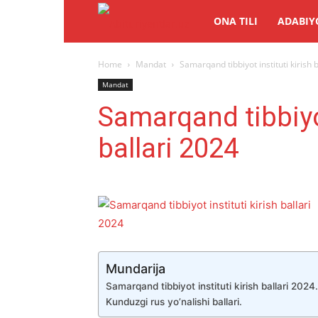
Abituriyentlar.uz
ONA TILI
ADABIY
Home
Mandat
Samarqand tibbiyot instituti kirish 
Mandat
Samarqand tibbiyot
ballari 2024
Mundarija
Samarqand tibbiyot instituti kirish ballari 2024.
Kunduzgi rus yo’nalishi ballari.