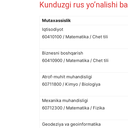
Kunduzgi rus yo’nalishi bal
Mutaxassislik
Iqtisodiyot
60410100 / Matematika / Chet tili
Biznesni boshqarish
60410900 / Matematika / Chet tili
Atrof-muhit muhandisligi
60711800 / Kimyo / Biologiya
Mexanika muhandisligi
60712300 / Matematika / Fizika
Geodeziya va geoinformatika