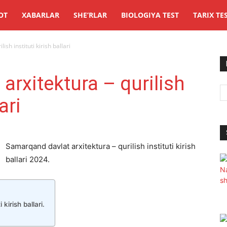
OT
XABARLAR
SHE’RLAR
BIOLOGIYA TEST
TARIX TE
sh instituti kirish ballari
arxitektura – qurilish
ari
Samarqand davlat arxitektura – qurilish instituti kirish
ballari 2024.
kirish ballari.