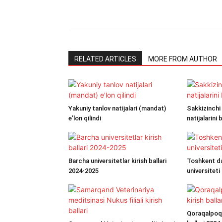
RELATED ARTICLES
MORE FROM AUTHOR
Yakuniy tanlov natijalari (mandat)
Sakkizinchi 
e’lon qilindi
natijalarini b
Barcha universitetlar kirish ballari
Toshkent da
2024-2025
universiteti T
Qoraqalpoq d