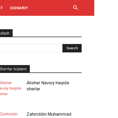
ST
SSENARIY
Izlash
She'rlar to'plami
Alisher Navoiy haqida
sherlar
Zahiriddin Muhammad