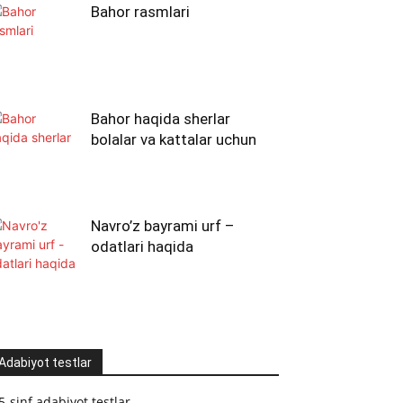
Bahor rasmlari
Bahor haqida sherlar
bolalar va kattalar uchun
Navro’z bayrami urf –
odatlari haqida
Adabiyot testlar
5-sinf adabiyot testlar