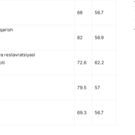
68
56.7
qarish
82
56.9
va restavratsiyasi
oti
72.6
62.2
79.5
57
69.3
56.7