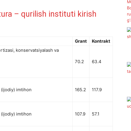
a – qurilish instituti kirish
Grant
Kontrakt
tizasi, konservatsiyalash va
70.2
63.4
(ijodiy) imtihon
165.2
117.9
(ijodiy) imtihon
107.9
57.1