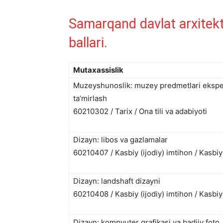
Samarqand davlat arxitektur
ballari.
Mutaxassislik
Muzeyshunoslik: muzey predmetlari eksper
taʼmirlash
60210302 / Tarix / Ona tili va adabiyoti
Dizayn: libos va gazlamalar
60210407 / Kasbiy (ijodiy) imtihon / Kasbiy 
Dizayn: landshaft dizayni
60210408 / Kasbiy (ijodiy) imtihon / Kasbiy 
Dizayn: kompyuter grafikasi va badiiy foto