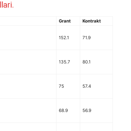
lari.
Grant
Kontrakt
152.1
71.9
135.7
80.1
75
57.4
68.9
56.9