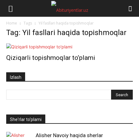
Abituriyentlar.uz
Home
Tags
Yil fasllari haqida topishmoqlar
Tag: Yil fasllari haqida topishmoqlar
Qiziqarli topishmoqlar to’plami
Izlash
She'rlar to'plami
Alisher Navoiy haqida sherlar