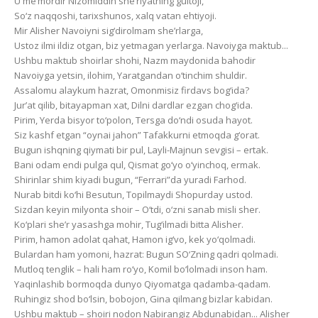
U me’mordir Nizomiddin she’riyatning gultoji,
So‘z naqqoshi, tarixshunos, xalq vatan ehtiyoji.
Mir Alisher Navoiyni sig‘dirolmam she’rlarga,
Ustoz ilmi ildiz otgan, biz yetmagan yerlarga. Navoiyga maktub...
Ushbu maktub shoirlar shohi, Nazm maydonida bahodir
Navoiyga yetsin, ilohim, Yaratgandan o‘tinchim shuldir.
Assalomu alaykum hazrat, Omonmisiz firdavs bog‘ida?
Jur’at qilib, bitayapman xat, Dilni dardlar ezgan chog‘ida.
Pirim, Yerda bisyor to‘polon, Tersga do‘ndi osuda hayot.
Siz kashf etgan “oynai jahon” Tafakkurni etmoqda g‘orat.
Bugun ishqning qiymati bir pul, Layli-Majnun sevgisi – ertak.
Bani odam endi pulga qul, Qismat go‘yo o‘yinchoq, ermak.
Shirinlar shim kiyadi bugun, “Ferrari”da yuradi Farhod.
Nurab bitdi ko‘hi Besutun, Topilmaydi Shopurday ustod.
Sizdan keyin milyonta shoir – O‘tdi, o‘zni sanab misli sher.
Ko‘plari she’r yasashga mohir, Tug‘ilmadi bitta Alisher.
Pirim, hamon adolat qahat, Hamon ig‘vo, kek yo‘qolmadi.
Bulardan ham yomoni, hazrat: Bugun SO‘Zning qadri qolmadi.
Mutloq tenglik – hali ham ro‘yo, Komil bo‘lolmadi inson ham.
Yaqinlashib bormoqda dunyo Qiyomatga qadamba-qadam.
Ruhingiz shod bo‘lsin, bobojon, Gina qilmang bizlar kabidan.
Ushbu maktub – shoiri nodon Nabirangiz Abdunabidan... Alisher