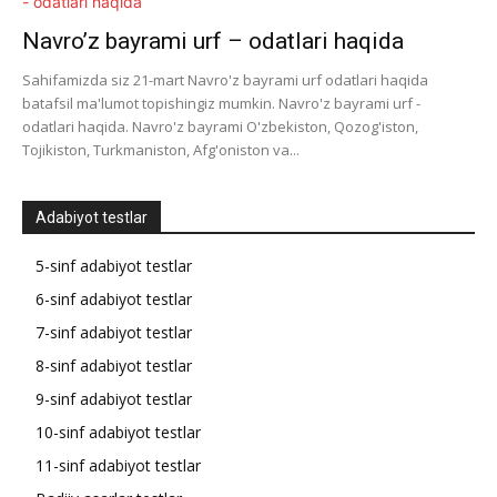
Navro’z bayrami urf – odatlari haqida
Sahifamizda siz 21-mart Navro'z bayrami urf odatlari haqida
batafsil ma'lumot topishingiz mumkin. Navro'z bayrami urf -
odatlari haqida. Navro'z bayrami O'zbekiston, Qozog'iston,
Tojikiston, Turkmaniston, Afg'oniston va...
Adabiyot testlar
5-sinf adabiyot testlar
6-sinf adabiyot testlar
7-sinf adabiyot testlar
8-sinf adabiyot testlar
9-sinf adabiyot testlar
10-sinf adabiyot testlar
11-sinf adabiyot testlar