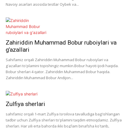
Navoiy asarlari asosida testlar Oybek va...
Zahiriddin Muhammad Bobur ruboiylari va
g’azallari
Sahifamiz orqali Zahiriddin Muhammad Bobur ruboiylari va
g'azallari to'plamini topishingiz mumkin.Bobur hayoti ijodi haqida.
Bobur sherlari 4 qator. Zahiriddin Muhammad Bobur haqida.
Zahiriddin Muhammad Bobur Andijon...
Zulfiya sherlari
sahifamiz orqali 1-mart Zulfiya Isroilova tavalludiga bag'ishlangan
tadbir uchun Zulfiya sherlari to'plamini taqdim etmoqdamiz. Zulfiya
sherlari. Har yili erta bahorda ikki bogʻlam binafsha koʻtarib,