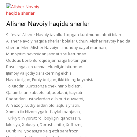
Alisher Navoiy haqida sherlar
9- fevral Alisher Navoiy tavallud topgan kuni munosabati bilan
Alisher Navoiy haqida sherlar bolalar uchun. Alisher Navoiy haqida
sherlar. Men Alisher Navoiyni shunday xayol eturman,
Munojotim navosidan jannat sori keturman.
Quddus borib Buroqida jannatga ko‘tarilgan,
Rasulimga ajib ummat ekanligin biturman.
Ijtimoiy va ijodiy xarakterning elchisi,
Navo bo‘lgan, Foniy bo‘lgan, ikki tilning kuychisi.
To Xitodin, Xurosonga chekintirib bid’atni,
Qalam bilan zabt etdi ul, adolatni, hayratni.
Padaridan, ustozlardan olib nuri quvvatni,
Ali Yazdiy, Lutfiylardan oldi aqlu siyratni.
Xamsa ila Nizomiyga lutf aylab panjasin,
Turkiy tilin yoruttirdi, boyligini qanchasin.
Ixlosiya, Xolosiya, Dorush shifo, Xuffozni,
Qurib injil yoqasig‘a xalq etdi sarafrozni.