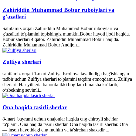
Zahiriddin Muhammad Bobur ruboiylari va
g’azallari
Sahifamiz orqali Zahiriddin Muhammad Bobur ruboiylari va
g'azallari to'plamini topishingiz mumkin.Bobur hayoti ijodi haqida.
Bobur sherlari 4 qator. Zahiriddin Muhammad Bobur haqida.
Zahiriddin Muhammad Bobur Andijon...
Zulfiya sherlari
sahifamiz orqali 1-mart Zulfiya Isroilova tavalludiga bag'ishlangan
tadbir uchun Zulfiya sherlari to'plamini taqdim etmoqdamiz. Zulfiya
sherlari. Har yili erta bahorda ikki bogʻlam binafsha koʻtarib,
oʻzbekning sevimli...
Ona haqida tasirli sherlar
8-mart bayrami uchun onajonlar haqida eng chiroyli she'rlar
to'plami. Ona haqida tasirli sherlar. Ona haqida tasirli sherlar. Ona
— inson hayotidagi eng muhim va ta'sirchan shaxsdir....