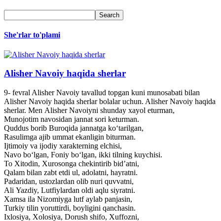
She'rlar to'plami
Alisher Navoiy haqida sherlar
9- fevral Alisher Navoiy tavallud topgan kuni munosabati bilan
Alisher Navoiy haqida sherlar bolalar uchun. Alisher Navoiy haqida
sherlar. Men Alisher Navoiyni shunday xayol eturman,
Munojotim navosidan jannat sori keturman.
Quddus borib Buroqida jannatga ko‘tarilgan,
Rasulimga ajib ummat ekanligin biturman.
Ijtimoiy va ijodiy xarakterning elchisi,
Navo bo‘lgan, Foniy bo‘lgan, ikki tilning kuychisi.
To Xitodin, Xurosonga chekintirib bid’atni,
Qalam bilan zabt etdi ul, adolatni, hayratni.
Padaridan, ustozlardan olib nuri quvvatni,
Ali Yazdiy, Lutfiylardan oldi aqlu siyratni.
Xamsa ila Nizomiyga lutf aylab panjasin,
Turkiy tilin yoruttirdi, boyligini qanchasin.
Ixlosiya, Xolosiya, Dorush shifo, Xuffozni,