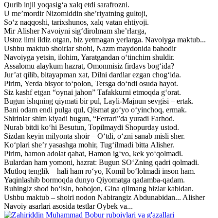
Qurib injil yoqasig‘a xalq etdi sarafrozni.
U me’mordir Nizomiddin she’riyatning gultoji,
So‘z naqqoshi, tarixshunos, xalq vatan ehtiyoji.
Mir Alisher Navoiyni sig‘dirolmam she’rlarga,
Ustoz ilmi ildiz otgan, biz yetmagan yerlarga. Navoiyga maktub...
Ushbu maktub shoirlar shohi, Nazm maydonida bahodir
Navoiyga yetsin, ilohim, Yaratgandan o‘tinchim shuldir.
Assalomu alaykum hazrat, Omonmisiz firdavs bog‘ida?
Jur’at qilib, bitayapman xat, Dilni dardlar ezgan chog‘ida.
Pirim, Yerda bisyor to‘polon, Tersga do‘ndi osuda hayot.
Siz kashf etgan “oynai jahon” Tafakkurni etmoqda g‘orat.
Bugun ishqning qiymati bir pul, Layli-Majnun sevgisi – ertak.
Bani odam endi pulga qul, Qismat go‘yo o‘yinchoq, ermak.
Shirinlar shim kiyadi bugun, “Ferrari”da yuradi Farhod.
Nurab bitdi ko‘hi Besutun, Topilmaydi Shopurday ustod.
Sizdan keyin milyonta shoir – O‘tdi, o‘zni sanab misli sher.
Ko‘plari she’r yasashga mohir, Tug‘ilmadi bitta Alisher.
Pirim, hamon adolat qahat, Hamon ig‘vo, kek yo‘qolmadi.
Bulardan ham yomoni, hazrat: Bugun SO‘Zning qadri qolmadi.
Mutloq tenglik – hali ham ro‘yo, Komil bo‘lolmadi inson ham.
Yaqinlashib bormoqda dunyo Qiyomatga qadamba-qadam.
Ruhingiz shod bo‘lsin, bobojon, Gina qilmang bizlar kabidan.
Ushbu maktub – shoiri nodon Nabirangiz Abdunabidan... Alisher
Navoiy asarlari asosida testlar Oybek va...