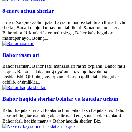
8-mart uchun sherlar
8-mart Xalqaro Xotin qizlar bayrami munosabati bilan 8-mart uchun
sherlar, 8-mart onajonlar bayrami tabriklari. 8-mart uchun sherlar.
Bahorning ilk kunlari bayramdir sizga, Bahor kabi begubor
mushtipar ayol. Boling...
Bahor rasmlari
Bahor rasmlari. Bahor fasli manzaralari rasmi to'plami. Bahor fasli
haqida. Bahor — tabiatning uyg‘onishi, yangi hayotning
boshlanishi. Qishning sovuq kunlari ortda qolib, tabiatda gullar
ochilib, o‘simliklar...
Bahor haqida sherlar bolalar va kattalar uchun
Bahor haqida sherlar. Bolalar uchun bahor fasli haqida sher. Bahor
bayramining tarovatining aks ettiruvchi eng sara sherlar to'plami.
Bahor fasli haqida matn>> Bahor haqida sherlar. Biz...