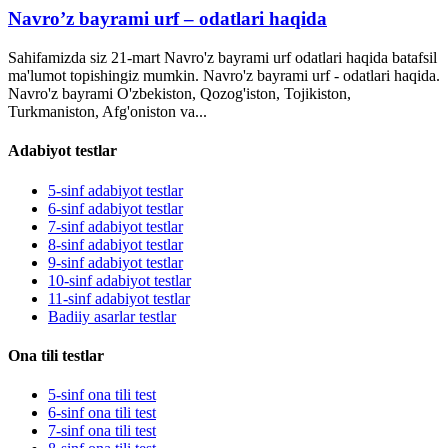
Navro’z bayrami urf – odatlari haqida
Sahifamizda siz 21-mart Navro'z bayrami urf odatlari haqida batafsil
ma'lumot topishingiz mumkin. Navro'z bayrami urf - odatlari haqida.
Navro'z bayrami O'zbekiston, Qozog'iston, Tojikiston,
Turkmaniston, Afg'oniston va...
Adabiyot testlar
5-sinf adabiyot testlar
6-sinf adabiyot testlar
7-sinf adabiyot testlar
8-sinf adabiyot testlar
9-sinf adabiyot testlar
10-sinf adabiyot testlar
11-sinf adabiyot testlar
Badiiy asarlar testlar
Ona tili testlar
5-sinf ona tili test
6-sinf ona tili test
7-sinf ona tili test