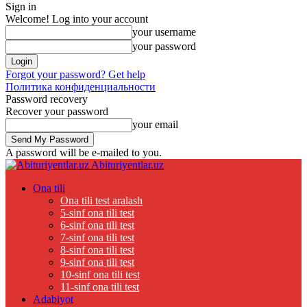
Sign in
Welcome! Log into your account
your username
your password
Forgot your password? Get help
Политика конфиденциальности
Password recovery
Recover your password
your email
A password will be e-mailed to you.
Abituriyentlar.uz
Ona tili
Ona tili test aralash
5-sinf ona tili test
6-sinf ona tili test
7-sinf ona tili test
8-sinf ona tili test
9-sinf ona tili test
10-sinf ona tili test
11-sinf ona tili test
Adabiyot