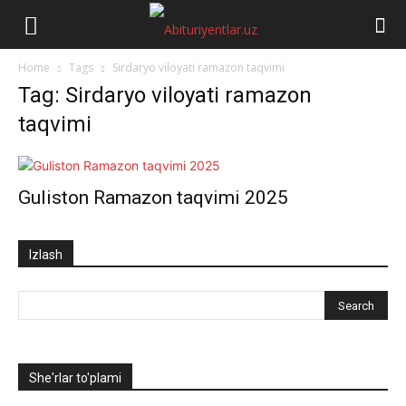
Abituriyentlar.uz
Home
Tags
Sirdaryo viloyati ramazon taqvimi
Tag: Sirdaryo viloyati ramazon
taqvimi
Guliston Ramazon taqvimi 2025
Izlash
She'rlar to'plami