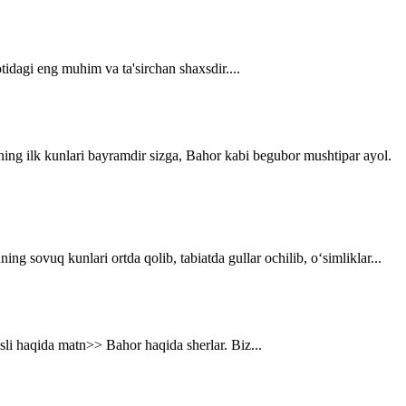
tidagi eng muhim va ta'sirchan shaxsdir....
ning ilk kunlari bayramdir sizga, Bahor kabi begubor mushtipar ayol.
g sovuq kunlari ortda qolib, tabiatda gullar ochilib, o‘simliklar...
asli haqida matn>> Bahor haqida sherlar. Biz...