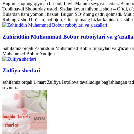
Bugun ishqning qiymati bir pul, Layli-Majnun sevgisi – ertak. Bani o
Topilmaydi Shopurday ustod. Sizdan keyin milyonta shoir – O‘tdi, o‘z
Bulardan ham yomoni, hazrat: Bugun SO‘Zning qadri qolmadi. Mutlo
Ruhingiz shod bo‘lsin, bobojon, Gina qilmang bizlar kabidan. Ushbu 
Zahiriddin Muhammad Bobur ruboiylari va g’azalla
Sahifamiz orqali Zahiriddin Muhammad Bobur ruboiylari va g'azallari
Muhammad Bobur Andijon...
Zulfiya sherlari
sahifamiz orqali 1-mart Zulfiya Isroilova tavalludiga bag'ishlangan ta
sevimli...