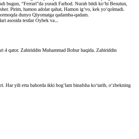
adi bugun, “Ferrari”da yuradi Farhod. Nurab bitdi ko‘hi Besutun,
lisher. Pirim, hamon adolat qahat, Hamon ig‘vo, kek yo‘qolmadi.
ib bormoqda dunyo Qiyomatga qadamba-qadam.
ri asosida testlar Oybek va...
lari 4 qator. Zahiriddin Muhammad Bobur haqida. Zahiriddin
ri. Har yili erta bahorda ikki bogʻlam binafsha koʻtarib, oʻzbekning