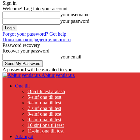
Sign in
Welcome! Log into your account
your username
your password
Forgot your password? Get help
Политика конфиденциальности
Password recovery
Recover your password
your email
A password will be e-mailed to you.
Abituriyentlar.uz
Ona tili
Ona tili test aralash
5-sinf ona tili test
6-sinf ona tili test
7-sinf ona tili test
8-sinf ona tili test
9-sinf ona tili test
10-sinf ona tili test
11-sinf ona tili test
Adabiyot