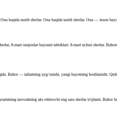
Ona haqida tasirli sherlar. Ona haqida tasirli sherlar. Ona — inson hayo
rlar, 8-mart onajonlar bayrami tabriklari. 8-mart uchun sherlar. Bahor
qida. Bahor — tabiatning uyg‘onishi, yangi hayotning boshlanishi. Qishnin
ramining tarovatining aks ettiruvchi eng sara sherlar to'plami. Bahor f