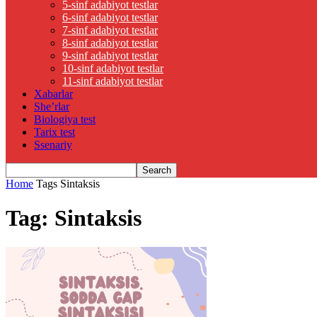
5-sinf adabiyot testlar
6-sinf adabiyot testlar
7-sinf adabiyot testlar
8-sinf adabiyot testlar
9-sinf adabiyot testlar
10-sinf adabiyot testlar
11-sinf adabiyot testlar
Xabarlar
She’rlar
Biologiya test
Tarix test
Ssenariy
Home
Tags
Sintaksis
Tag: Sintaksis