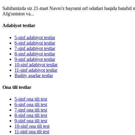
Sahifamizda siz 21-mart Navro'z bayrami urf odatlari haqida batafsil
Afg'oniston va...
Adabiyot testlar
5-sinf adabiyot testlar
6-sinf adabiyot testlar
7-sinf adabiyot testlar
8-sinf adabiyot testlar
9-sinf adabiyot testlar
10-sinf adabiyot testlar
11-sinf adabiyot testlar
Badiiy asarlar testlar
Ona tili testlar
5-sinf ona tili test
6-sinf ona tili test
7-sinf ona tili test
8-sinf ona tili test
9-sinf ona tili test
10-sinf ona tili test
11-sinf ona tili test