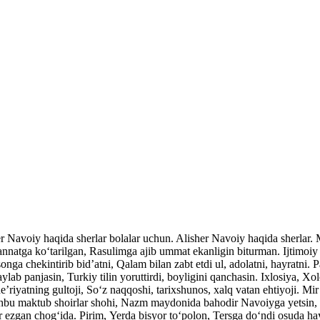
her Navoiy haqida sherlar bolalar uchun. Alisher Navoiy haqida sherlar
atga ko‘tarilgan, Rasulimga ajib ummat ekanligin biturman. Ijtimoiy v
nga chekintirib bid’atni, Qalam bilan zabt etdi ul, adolatni, hayratni. P
ylab panjasin, Turkiy tilin yoruttirdi, boyligini qanchasin. Ixlosiya, Xo
’riyatning gultoji, So‘z naqqoshi, tarixshunos, xalq vatan ehtiyoji. Mi
shbu maktub shoirlar shohi, Nazm maydonida bahodir Navoiyga yetsin, 
ar ezgan chog‘ida. Pirim, Yerda bisyor to‘polon, Tersga do‘ndi osuda ha