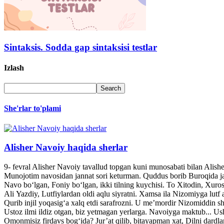
Sintaksis. Sodda gap sintaksisi testlar
Izlash
She'rlar to'plami
Alisher Navoiy haqida sherlar
9- fevral Alisher Navoiy tavallud topgan kuni munosabati bilan Alis
Munojotim navosidan jannat sori keturman. Quddus borib Buroqida jann
Navo bo‘lgan, Foniy bo‘lgan, ikki tilning kuychisi. To Xitodin, Xuroso
Ali Yazdiy, Lutfiylardan oldi aqlu siyratni. Xamsa ila Nizomiyga lutf a
Qurib injil yoqasig‘a xalq etdi sarafrozni. U me’mordir Nizomiddin she
Ustoz ilmi ildiz otgan, biz yetmagan yerlarga. Navoiyga maktub... U
Omonmisiz firdavs bog‘ida? Jur’at qilib, bitayapman xat, Dilni dardl