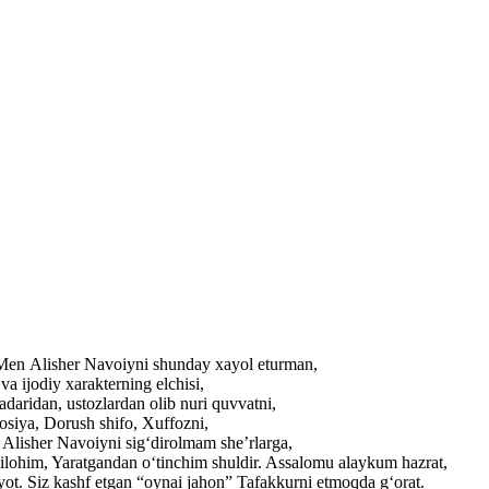
. Men Alisher Navoiyni shunday xayol eturman,
a ijodiy xarakterning elchisi,
adaridan, ustozlardan olib nuri quvvatni,
losiya, Dorush shifo, Xuffozni,
r Alisher Navoiyni sig‘dirolmam she’rlarga,
ilohim, Yaratgandan o‘tinchim shuldir. Assalomu alaykum hazrat,
yot. Siz kashf etgan “oynai jahon” Tafakkurni etmoqda g‘orat.