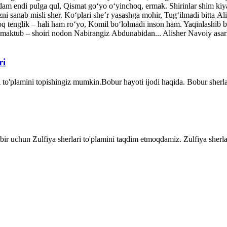
dam endi pulga qul, Qismat go‘yo o‘yinchoq, ermak. Shirinlar shim kiy
ni sanab misli sher. Ko‘plari she’r yasashga mohir, Tug‘ilmadi bitta A
q tenglik – hali ham ro‘yo, Komil bo‘lolmadi inson ham. Yaqinlash
maktub – shoiri nodon Nabirangiz Abdunabidan... Alisher Navoiy asarla
ri
 to'plamini topishingiz mumkin.Bobur hayoti ijodi haqida. Bobur sher
dbir uchun Zulfiya sherlari to'plamini taqdim etmoqdamiz. Zulfiya sherla