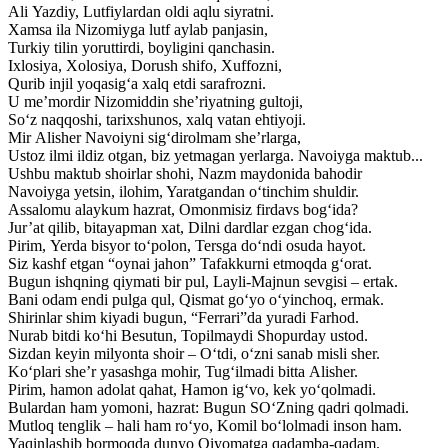
Ali Yazdiy, Lutfiylardan oldi aqlu siyratni.
Xamsa ila Nizomiyga lutf aylab panjasin,
Turkiy tilin yoruttirdi, boyligini qanchasin.
Ixlosiya, Xolosiya, Dorush shifo, Xuffozni,
Qurib injil yoqasig‘a xalq etdi sarafrozni.
U me’mordir Nizomiddin she’riyatning gultoji,
So‘z naqqoshi, tarixshunos, xalq vatan ehtiyoji.
Mir Alisher Navoiyni sig‘dirolmam she’rlarga,
Ustoz ilmi ildiz otgan, biz yetmagan yerlarga. Navoiyga maktub...
Ushbu maktub shoirlar shohi, Nazm maydonida bahodir
Navoiyga yetsin, ilohim, Yaratgandan o‘tinchim shuldir.
Assalomu alaykum hazrat, Omonmisiz firdavs bog‘ida?
Jur’at qilib, bitayapman xat, Dilni dardlar ezgan chog‘ida.
Pirim, Yerda bisyor to‘polon, Tersga do‘ndi osuda hayot.
Siz kashf etgan “oynai jahon” Tafakkurni etmoqda g‘orat.
Bugun ishqning qiymati bir pul, Layli-Majnun sevgisi – ertak.
Bani odam endi pulga qul, Qismat go‘yo o‘yinchoq, ermak.
Shirinlar shim kiyadi bugun, “Ferrari”da yuradi Farhod.
Nurab bitdi ko‘hi Besutun, Topilmaydi Shopurday ustod.
Sizdan keyin milyonta shoir – O‘tdi, o‘zni sanab misli sher.
Ko‘plari she’r yasashga mohir, Tug‘ilmadi bitta Alisher.
Pirim, hamon adolat qahat, Hamon ig‘vo, kek yo‘qolmadi.
Bulardan ham yomoni, hazrat: Bugun SO‘Zning qadri qolmadi.
Mutloq tenglik – hali ham ro‘yo, Komil bo‘lolmadi inson ham.
Yaqinlashib bormoqda dunyo Qiyomatga qadamba-qadam.