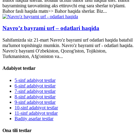
Bahor haqida sherlar. Bolalar uchun bahor fasli haqida sher. Bahor
bayramining tarovatining aks ettiruvchi eng sara sherlar to'plami.
Bahor fasli haqida matn>> Bahor haqida sherlar. Biz...
Navro’z bayrami urf – odatlari haqida
Sahifamizda siz 21-mart Navro'z bayrami urf odatlari haqida batafsil
ma'lumot topishingiz mumkin. Navro'z bayrami urf - odatlari haqida.
Navro'z bayrami O'zbekiston, Qozog'iston, Tojikiston,
Turkmaniston, Afg'oniston va...
Adabiyot testlar
5-sinf adabiyot testlar
6-sinf adabiyot testlar
7-sinf adabiyot testlar
8-sinf adabiyot testlar
9-sinf adabiyot testlar
10-sinf adabiyot testlar
11-sinf adabiyot testlar
Badiiy asarlar testlar
Ona tili testlar