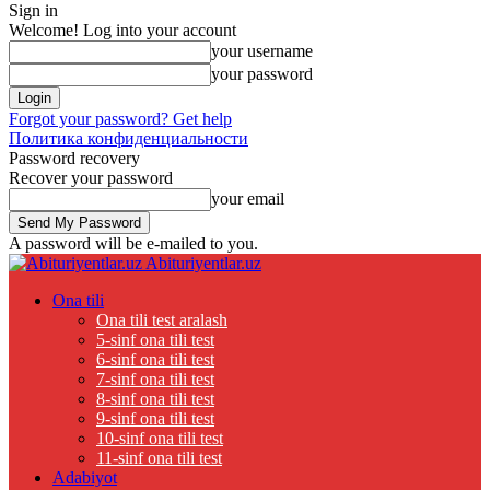
Sign in
Welcome! Log into your account
your username
your password
Forgot your password? Get help
Политика конфиденциальности
Password recovery
Recover your password
your email
A password will be e-mailed to you.
Abituriyentlar.uz
Ona tili
Ona tili test aralash
5-sinf ona tili test
6-sinf ona tili test
7-sinf ona tili test
8-sinf ona tili test
9-sinf ona tili test
10-sinf ona tili test
11-sinf ona tili test
Adabiyot