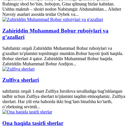
Ruhingiz shod bo‘lsin, bobojon, Gina qilmang bizlar kabidan.
Ushbu maktub – shoiri nodon Nabirangiz Abdunabidan... Alisher
Navoiy asarlari asosida testlar Oybek va...
Zahiriddin Muhammad Bobur ruboiylari va
g’azallari
Sahifamiz orqali Zahiriddin Muhammad Bobur ruboiylari va
g'azallari to'plamini topishingiz mumkin.Bobur hayoti ijodi haqida.
Bobur sherlari 4 qator. Zahiriddin Muhammad Bobur haqida.
Zahiriddin Muhammad Bobur Andijon...
Zulfiya sherlari
sahifamiz orqali 1-mart Zulfiya Isroilova tavalludiga bag'ishlangan
tadbir uchun Zulfiya sherlari to'plamini taqdim etmoqdamiz. Zulfiya
sherlari. Har yili erta bahorda ikki bogʻlam binafsha koʻtarib,
oʻzbekning sevimli...
Ona haqida tasirli sherlar