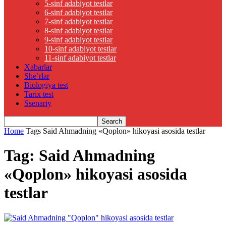
5-sinf adabiyot testlar
6-sinf adabiyot testlar
7-sinf adabiyot testlar
8-sinf adabiyot testlar
9-sinf adabiyot testlar
10-sinf adabiyot testlar
11-sinf adabiyot testlar
Xabarlar
She’rlar
Biologiya test
Tarix test
Ssenariy
Home
Tags
Said Ahmadning «Qoplon» hikoyasi asosida testlar
Tag: Said Ahmadning
«Qoplon» hikoyasi asosida
testlar