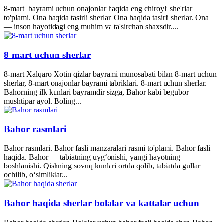
8-mart bayrami uchun onajonlar haqida eng chiroyli she'rlar
to'plami. Ona haqida tasirli sherlar. Ona haqida tasirli sherlar. Ona
— inson hayotidagi eng muhim va ta'sirchan shaxsdir....
8-mart uchun sherlar
8-mart Xalqaro Xotin qizlar bayrami munosabati bilan 8-mart uchun
sherlar, 8-mart onajonlar bayrami tabriklari. 8-mart uchun sherlar.
Bahorning ilk kunlari bayramdir sizga, Bahor kabi begubor
mushtipar ayol. Boling...
Bahor rasmlari
Bahor rasmlari. Bahor fasli manzaralari rasmi to'plami. Bahor fasli
haqida. Bahor — tabiatning uyg‘onishi, yangi hayotning
boshlanishi. Qishning sovuq kunlari ortda qolib, tabiatda gullar
ochilib, o‘simliklar...
Bahor haqida sherlar bolalar va kattalar uchun