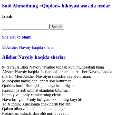
Said Ahmadning «Qoplon» hikoyasi asosida testlar
Izlash
She'rlar to'plami
Alisher Navoiy haqida sherlar
9- fevral Alisher Navoiy tavallud topgan kuni munosabati bilan
Alisher Navoiy haqida sherlar bolalar uchun. Alisher Navoiy haqida
sherlar. Men Alisher Navoiyni shunday xayol eturman,
Munojotim navosidan jannat sori keturman.
Quddus borib Buroqida jannatga ko‘tarilgan,
Rasulimga ajib ummat ekanligin biturman.
Ijtimoiy va ijodiy xarakterning elchisi,
Navo bo‘lgan, Foniy bo‘lgan, ikki tilning kuychisi.
To Xitodin, Xurosonga chekintirib bid’atni,
Qalam bilan zabt etdi ul, adolatni, hayratni.
Padaridan, ustozlardan olib nuri quvvatni,