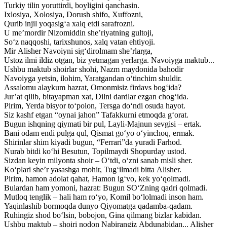
Turkiy tilin yoruttirdi, boyligini qanchasin.
Ixlosiya, Xolosiya, Dorush shifo, Xuffozni,
Qurib injil yoqasig‘a xalq etdi sarafrozni.
U me’mordir Nizomiddin she’riyatning gultoji,
So‘z naqqoshi, tarixshunos, xalq vatan ehtiyoji.
Mir Alisher Navoiyni sig‘dirolmam she’rlarga,
Ustoz ilmi ildiz otgan, biz yetmagan yerlarga. Navoiyga maktub...
Ushbu maktub shoirlar shohi, Nazm maydonida bahodir
Navoiyga yetsin, ilohim, Yaratgandan o‘tinchim shuldir.
Assalomu alaykum hazrat, Omonmisiz firdavs bog‘ida?
Jur’at qilib, bitayapman xat, Dilni dardlar ezgan chog‘ida.
Pirim, Yerda bisyor to‘polon, Tersga do‘ndi osuda hayot.
Siz kashf etgan “oynai jahon” Tafakkurni etmoqda g‘orat.
Bugun ishqning qiymati bir pul, Layli-Majnun sevgisi – ertak.
Bani odam endi pulga qul, Qismat go‘yo o‘yinchoq, ermak.
Shirinlar shim kiyadi bugun, “Ferrari”da yuradi Farhod.
Nurab bitdi ko‘hi Besutun, Topilmaydi Shopurday ustod.
Sizdan keyin milyonta shoir – O‘tdi, o‘zni sanab misli sher.
Ko‘plari she’r yasashga mohir, Tug‘ilmadi bitta Alisher.
Pirim, hamon adolat qahat, Hamon ig‘vo, kek yo‘qolmadi.
Bulardan ham yomoni, hazrat: Bugun SO‘Zning qadri qolmadi.
Mutloq tenglik – hali ham ro‘yo, Komil bo‘lolmadi inson ham.
Yaqinlashib bormoqda dunyo Qiyomatga qadamba-qadam.
Ruhingiz shod bo‘lsin, bobojon, Gina qilmang bizlar kabidan.
Ushbu maktub – shoiri nodon Nabirangiz Abdunabidan... Alisher