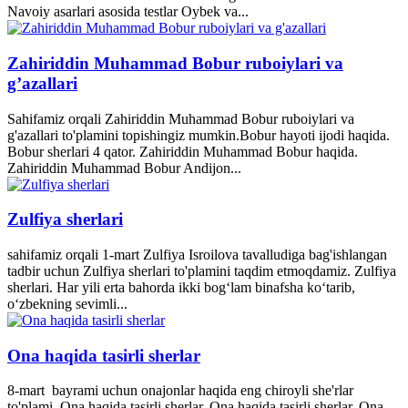
Navoiy asarlari asosida testlar Oybek va...
Zahiriddin Muhammad Bobur ruboiylari va
g’azallari
Sahifamiz orqali Zahiriddin Muhammad Bobur ruboiylari va
g'azallari to'plamini topishingiz mumkin.Bobur hayoti ijodi haqida.
Bobur sherlari 4 qator. Zahiriddin Muhammad Bobur haqida.
Zahiriddin Muhammad Bobur Andijon...
Zulfiya sherlari
sahifamiz orqali 1-mart Zulfiya Isroilova tavalludiga bag'ishlangan
tadbir uchun Zulfiya sherlari to'plamini taqdim etmoqdamiz. Zulfiya
sherlari. Har yili erta bahorda ikki bogʻlam binafsha koʻtarib,
oʻzbekning sevimli...
Ona haqida tasirli sherlar
8-mart bayrami uchun onajonlar haqida eng chiroyli she'rlar
to'plami. Ona haqida tasirli sherlar. Ona haqida tasirli sherlar. Ona