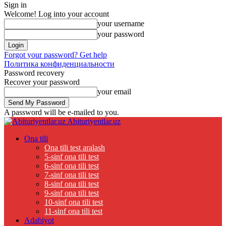
Sign in
Welcome! Log into your account
your username
your password
Forgot your password? Get help
Политика конфиденциальности
Password recovery
Recover your password
your email
A password will be e-mailed to you.
Abituriyentlar.uz
Ona tili
Ona tili test aralash
5-sinf ona tili test
6-sinf ona tili test
7-sinf ona tili test
8-sinf ona tili test
9-sinf ona tili test
10-sinf ona tili test
11-sinf ona tili test
Adabiyot