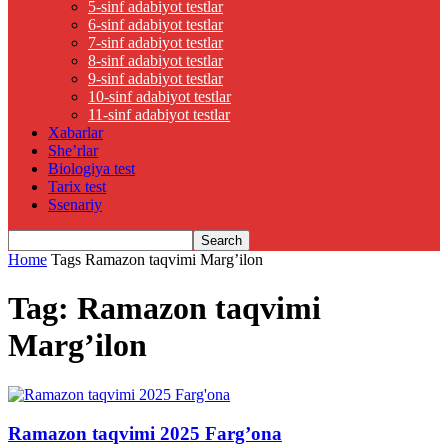
5-sinf adabiyot testlar
6-sinf adabiyot testlar
7-sinf adabiyot testlar
8-sinf adabiyot testlar
9-sinf adabiyot testlar
10-sinf adabiyot testlar
11-sinf adabiyot testlar
Xabarlar
She’rlar
Biologiya test
Tarix test
Ssenariy
Home
Tags
Ramazon taqvimi Marg’ilon
Tag: Ramazon taqvimi
Marg’ilon
Ramazon taqvimi 2025 Farg’ona