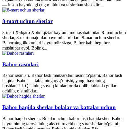
— inson hayotidagi eng muhim va ta'sirchan shaxsdir....
8-mart uchun sherlar
8-mart Xalqaro Xotin qizlar bayrami munosabati bilan 8-mart uchun
sherlar, 8-mart onajonlar bayrami tabriklari. 8-mart uchun sherlar.
Bahorning ilk kunlari bayramdir sizga, Bahor kabi begubor
mushtipar ayol. Boling...
Bahor rasmlari
Bahor rasmlari. Bahor fasli manzaralari rasmi to'plami. Bahor fasli
haqida. Bahor — tabiatning uyg‘onishi, yangi hayotning
boshlanishi. Qishning sovuq kunlari ortda qolib, tabiatda gullar
ochilib, o‘simliklar...
Bahor haqida sherlar bolalar va kattalar uchun
Bahor haqida sherlar. Bolalar uchun bahor fasli haqida sher. Bahor
bayramining tarovatining aks ettiruvchi eng sara sherlar to'plami.
Bahor fasli haqida matn>> Bahor haqida sherlar. Biz...