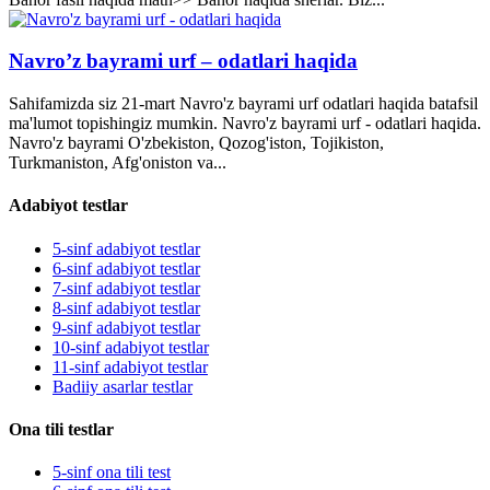
Navro’z bayrami urf – odatlari haqida
Sahifamizda siz 21-mart Navro'z bayrami urf odatlari haqida batafsil
ma'lumot topishingiz mumkin. Navro'z bayrami urf - odatlari haqida.
Navro'z bayrami O'zbekiston, Qozog'iston, Tojikiston,
Turkmaniston, Afg'oniston va...
Adabiyot testlar
5-sinf adabiyot testlar
6-sinf adabiyot testlar
7-sinf adabiyot testlar
8-sinf adabiyot testlar
9-sinf adabiyot testlar
10-sinf adabiyot testlar
11-sinf adabiyot testlar
Badiiy asarlar testlar
Ona tili testlar
5-sinf ona tili test