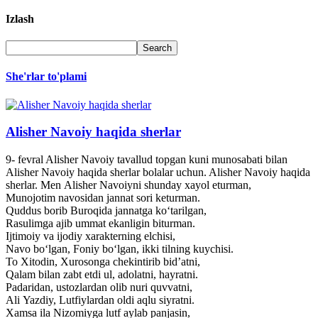
Izlash
She'rlar to'plami
Alisher Navoiy haqida sherlar
9- fevral Alisher Navoiy tavallud topgan kuni munosabati bilan
Alisher Navoiy haqida sherlar bolalar uchun. Alisher Navoiy haqida
sherlar. Men Alisher Navoiyni shunday xayol eturman,
Munojotim navosidan jannat sori keturman.
Quddus borib Buroqida jannatga ko‘tarilgan,
Rasulimga ajib ummat ekanligin biturman.
Ijtimoiy va ijodiy xarakterning elchisi,
Navo bo‘lgan, Foniy bo‘lgan, ikki tilning kuychisi.
To Xitodin, Xurosonga chekintirib bid’atni,
Qalam bilan zabt etdi ul, adolatni, hayratni.
Padaridan, ustozlardan olib nuri quvvatni,
Ali Yazdiy, Lutfiylardan oldi aqlu siyratni.
Xamsa ila Nizomiyga lutf aylab panjasin,