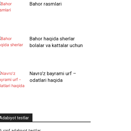
Bahor rasmlari
Bahor haqida sherlar
bolalar va kattalar uchun
Navro’z bayrami urf –
odatlari haqida
Adabiyot testlar
5-sinf adabiyot testlar