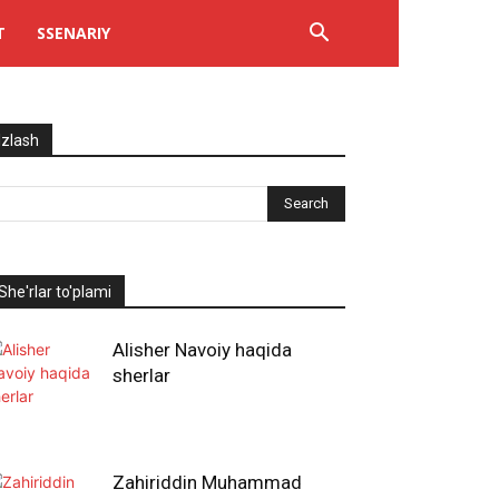
T
SSENARIY
Izlash
She'rlar to'plami
Alisher Navoiy haqida
sherlar
Zahiriddin Muhammad