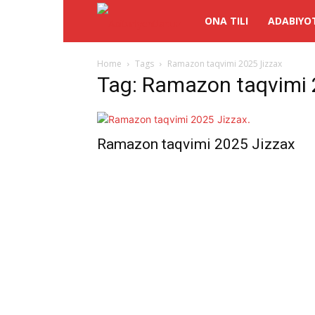
Abituriyentlar.uz
ONA TILI
ADABIYO
Home
Tags
Ramazon taqvimi 2025 Jizzax
Tag: Ramazon taqvimi 
Ramazon taqvimi 2025 Jizzax