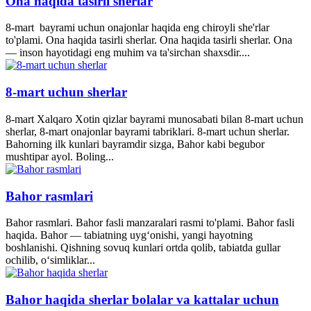
Ona haqida tasirli sherlar
8-mart bayrami uchun onajonlar haqida eng chiroyli she'rlar
to'plami. Ona haqida tasirli sherlar. Ona haqida tasirli sherlar. Ona
— inson hayotidagi eng muhim va ta'sirchan shaxsdir....
8-mart uchun sherlar
8-mart Xalqaro Xotin qizlar bayrami munosabati bilan 8-mart uchun
sherlar, 8-mart onajonlar bayrami tabriklari. 8-mart uchun sherlar.
Bahorning ilk kunlari bayramdir sizga, Bahor kabi begubor
mushtipar ayol. Boling...
Bahor rasmlari
Bahor rasmlari. Bahor fasli manzaralari rasmi to'plami. Bahor fasli
haqida. Bahor — tabiatning uyg‘onishi, yangi hayotning
boshlanishi. Qishning sovuq kunlari ortda qolib, tabiatda gullar
ochilib, o‘simliklar...
Bahor haqida sherlar bolalar va kattalar uchun