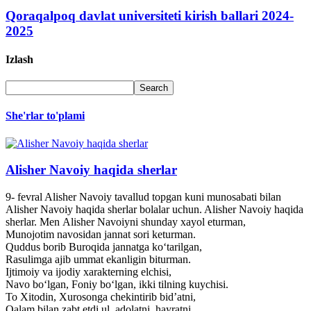
Qoraqalpoq davlat universiteti kirish ballari 2024-
2025
Izlash
She'rlar to'plami
Alisher Navoiy haqida sherlar
9- fevral Alisher Navoiy tavallud topgan kuni munosabati bilan
Alisher Navoiy haqida sherlar bolalar uchun. Alisher Navoiy haqida
sherlar. Men Alisher Navoiyni shunday xayol eturman,
Munojotim navosidan jannat sori keturman.
Quddus borib Buroqida jannatga ko‘tarilgan,
Rasulimga ajib ummat ekanligin biturman.
Ijtimoiy va ijodiy xarakterning elchisi,
Navo bo‘lgan, Foniy bo‘lgan, ikki tilning kuychisi.
To Xitodin, Xurosonga chekintirib bid’atni,
Qalam bilan zabt etdi ul, adolatni, hayratni.