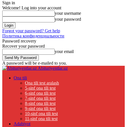
Sign in
Welcome! Log into your account
your username
your password
Forgot your password? Get help
Политика конфиденциальности
Password recovery
Recover your password
your email
A password will be e-mailed to you.
Abituriyentlar.uz
Ona tili
Ona tili test aralash
5-sinf ona tili test
6-sinf ona tili test
7-sinf ona tili test
8-sinf ona tili test
9-sinf ona tili test
10-sinf ona tili test
11-sinf ona tili test
Adabiyot