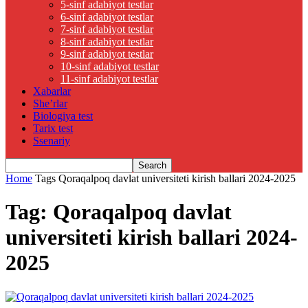
5-sinf adabiyot testlar
6-sinf adabiyot testlar
7-sinf adabiyot testlar
8-sinf adabiyot testlar
9-sinf adabiyot testlar
10-sinf adabiyot testlar
11-sinf adabiyot testlar
Xabarlar
She’rlar
Biologiya test
Tarix test
Ssenariy
Home
Tags
Qoraqalpoq davlat universiteti kirish ballari 2024-2025
Tag: Qoraqalpoq davlat
universiteti kirish ballari 2024-
2025