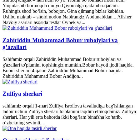
Yaqinlashib bormoqda dunyo Qiyomatga qadamba-qadam.
Ruhingiz shod bo‘lsin, bobojon, Gina qilmang bizlar kabidan.
Ushbu maktub – shoiri nodon Nabirangiz Abdunabidan... Alisher
Navoiy asarlari asosida testlar Oybek va...
Zahiriddin Muhammad Bobur ruboiylari va
g’azallari
Sahifamiz orqali Zahiriddin Muhammad Bobur ruboiylari va
g'azallari to'plamini topishingiz mumkin.Bobur hayoti ijodi haqida.
Bobur sherlari 4 qator. Zahiriddin Muhammad Bobur haqida.
Zahiriddin Muhammad Bobur Andijon...
Zulfiya sherlari
sahifamiz orqali 1-mart Zulfiya Isroilova tavalludiga bag'ishlangan
tadbir uchun Zulfiya sherlari to'plamini taqdim etmoqdamiz. Zulfiya
sherlari. Har yili erta bahorda ikki bogʻlam binafsha koʻtarib,
oʻzbekning sevimli...