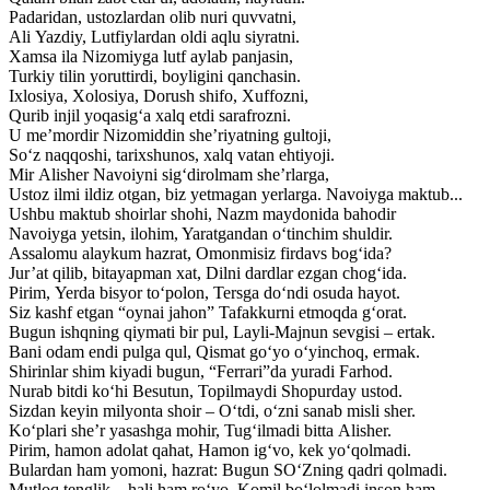
Padaridan, ustozlardan olib nuri quvvatni,
Ali Yazdiy, Lutfiylardan oldi aqlu siyratni.
Xamsa ila Nizomiyga lutf aylab panjasin,
Turkiy tilin yoruttirdi, boyligini qanchasin.
Ixlosiya, Xolosiya, Dorush shifo, Xuffozni,
Qurib injil yoqasig‘a xalq etdi sarafrozni.
U me’mordir Nizomiddin she’riyatning gultoji,
So‘z naqqoshi, tarixshunos, xalq vatan ehtiyoji.
Mir Alisher Navoiyni sig‘dirolmam she’rlarga,
Ustoz ilmi ildiz otgan, biz yetmagan yerlarga. Navoiyga maktub...
Ushbu maktub shoirlar shohi, Nazm maydonida bahodir
Navoiyga yetsin, ilohim, Yaratgandan o‘tinchim shuldir.
Assalomu alaykum hazrat, Omonmisiz firdavs bog‘ida?
Jur’at qilib, bitayapman xat, Dilni dardlar ezgan chog‘ida.
Pirim, Yerda bisyor to‘polon, Tersga do‘ndi osuda hayot.
Siz kashf etgan “oynai jahon” Tafakkurni etmoqda g‘orat.
Bugun ishqning qiymati bir pul, Layli-Majnun sevgisi – ertak.
Bani odam endi pulga qul, Qismat go‘yo o‘yinchoq, ermak.
Shirinlar shim kiyadi bugun, “Ferrari”da yuradi Farhod.
Nurab bitdi ko‘hi Besutun, Topilmaydi Shopurday ustod.
Sizdan keyin milyonta shoir – O‘tdi, o‘zni sanab misli sher.
Ko‘plari she’r yasashga mohir, Tug‘ilmadi bitta Alisher.
Pirim, hamon adolat qahat, Hamon ig‘vo, kek yo‘qolmadi.
Bulardan ham yomoni, hazrat: Bugun SO‘Zning qadri qolmadi.
Mutloq tenglik – hali ham ro‘yo, Komil bo‘lolmadi inson ham.