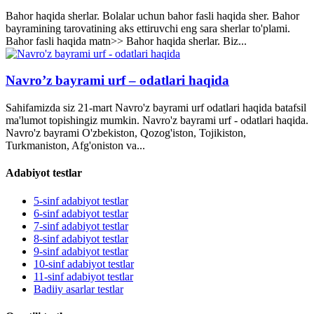
Bahor haqida sherlar. Bolalar uchun bahor fasli haqida sher. Bahor
bayramining tarovatining aks ettiruvchi eng sara sherlar to'plami.
Bahor fasli haqida matn>> Bahor haqida sherlar. Biz...
Navro’z bayrami urf – odatlari haqida
Sahifamizda siz 21-mart Navro'z bayrami urf odatlari haqida batafsil
ma'lumot topishingiz mumkin. Navro'z bayrami urf - odatlari haqida.
Navro'z bayrami O'zbekiston, Qozog'iston, Tojikiston,
Turkmaniston, Afg'oniston va...
Adabiyot testlar
5-sinf adabiyot testlar
6-sinf adabiyot testlar
7-sinf adabiyot testlar
8-sinf adabiyot testlar
9-sinf adabiyot testlar
10-sinf adabiyot testlar
11-sinf adabiyot testlar
Badiiy asarlar testlar