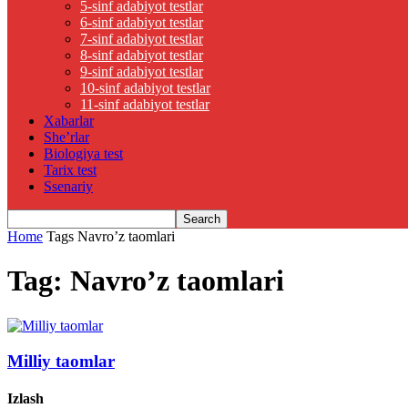
5-sinf adabiyot testlar
6-sinf adabiyot testlar
7-sinf adabiyot testlar
8-sinf adabiyot testlar
9-sinf adabiyot testlar
10-sinf adabiyot testlar
11-sinf adabiyot testlar
Xabarlar
She’rlar
Biologiya test
Tarix test
Ssenariy
Home
Tags
Navro’z taomlari
Tag: Navro’z taomlari
Milliy taomlar
Izlash