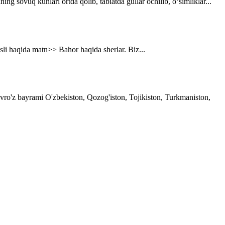
g sovuq kunlari ortda qolib, tabiatda gullar ochilib, o‘simliklar...
asli haqida matn>> Bahor haqida sherlar. Biz...
avro'z bayrami O'zbekiston, Qozog'iston, Tojikiston, Turkmaniston,