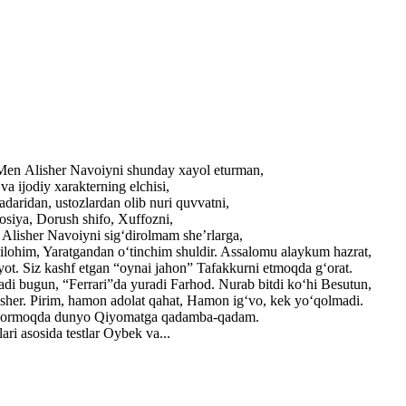
. Men Alisher Navoiyni shunday xayol eturman,
a ijodiy xarakterning elchisi,
adaridan, ustozlardan olib nuri quvvatni,
losiya, Dorush shifo, Xuffozni,
r Alisher Navoiyni sig‘dirolmam she’rlarga,
ilohim, Yaratgandan o‘tinchim shuldir. Assalomu alaykum hazrat,
yot. Siz kashf etgan “oynai jahon” Tafakkurni etmoqda g‘orat.
adi bugun, “Ferrari”da yuradi Farhod. Nurab bitdi ko‘hi Besutun,
lisher. Pirim, hamon adolat qahat, Hamon ig‘vo, kek yo‘qolmadi.
ib bormoqda dunyo Qiyomatga qadamba-qadam.
ri asosida testlar Oybek va...