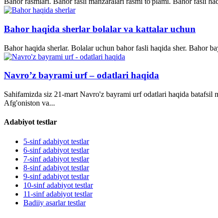
Bahor rasmlari. Bahor fasli manzaralari rasmi to'plami. Bahor fasli ha
Bahor haqida sherlar bolalar va kattalar uchun
Bahor haqida sherlar. Bolalar uchun bahor fasli haqida sher. Bahor bay
Navro’z bayrami urf – odatlari haqida
Sahifamizda siz 21-mart Navro'z bayrami urf odatlari haqida batafsil
Afg'oniston va...
Adabiyot testlar
5-sinf adabiyot testlar
6-sinf adabiyot testlar
7-sinf adabiyot testlar
8-sinf adabiyot testlar
9-sinf adabiyot testlar
10-sinf adabiyot testlar
11-sinf adabiyot testlar
Badiiy asarlar testlar