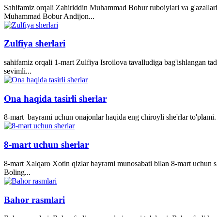
Sahifamiz orqali Zahiriddin Muhammad Bobur ruboiylari va g'azallari
Muhammad Bobur Andijon...
Zulfiya sherlari
sahifamiz orqali 1-mart Zulfiya Isroilova tavalludiga bag'ishlangan ta
sevimli...
Ona haqida tasirli sherlar
8-mart bayrami uchun onajonlar haqida eng chiroyli she'rlar to'plami. 
8-mart uchun sherlar
8-mart Xalqaro Xotin qizlar bayrami munosabati bilan 8-mart uchun she
Boling...
Bahor rasmlari