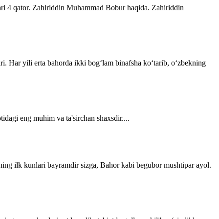
lari 4 qator. Zahiriddin Muhammad Bobur haqida. Zahiriddin
ri. Har yili erta bahorda ikki bogʻlam binafsha koʻtarib, oʻzbekning
tidagi eng muhim va ta'sirchan shaxsdir....
ning ilk kunlari bayramdir sizga, Bahor kabi begubor mushtipar ayol.