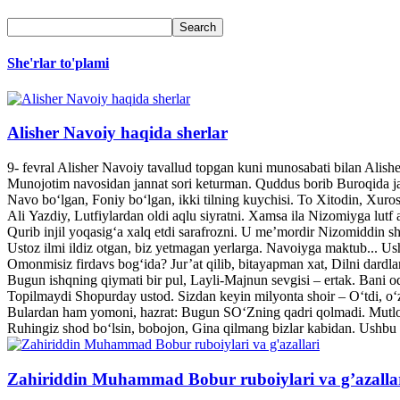
She'rlar to'plami
Alisher Navoiy haqida sherlar
9- fevral Alisher Navoiy tavallud topgan kuni munosabati bilan Alis
Munojotim navosidan jannat sori keturman. Quddus borib Buroqida jann
Navo bo‘lgan, Foniy bo‘lgan, ikki tilning kuychisi. To Xitodin, Xuroso
Ali Yazdiy, Lutfiylardan oldi aqlu siyratni. Xamsa ila Nizomiyga lutf a
Qurib injil yoqasig‘a xalq etdi sarafrozni. U me’mordir Nizomiddin she
Ustoz ilmi ildiz otgan, biz yetmagan yerlarga. Navoiyga maktub... U
Omonmisiz firdavs bog‘ida? Jur’at qilib, bitayapman xat, Dilni dardl
Bugun ishqning qiymati bir pul, Layli-Majnun sevgisi – ertak. Bani o
Topilmaydi Shopurday ustod. Sizdan keyin milyonta shoir – O‘tdi, o‘z
Bulardan ham yomoni, hazrat: Bugun SO‘Zning qadri qolmadi. Mutlo
Ruhingiz shod bo‘lsin, bobojon, Gina qilmang bizlar kabidan. Ushbu 
Zahiriddin Muhammad Bobur ruboiylari va g’azalla