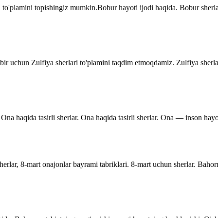
 to'plamini topishingiz mumkin.Bobur hayoti ijodi haqida. Bobur sher
dbir uchun Zulfiya sherlari to'plamini taqdim etmoqdamiz. Zulfiya sherla
Ona haqida tasirli sherlar. Ona haqida tasirli sherlar. Ona — inson hayo
rlar, 8-mart onajonlar bayrami tabriklari. 8-mart uchun sherlar. Bahor