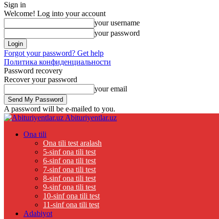
Sign in
Welcome! Log into your account
your username
your password
Forgot your password? Get help
Политика конфиденциальности
Password recovery
Recover your password
your email
A password will be e-mailed to you.
Abituriyentlar.uz
Ona tili
Ona tili test aralash
5-sinf ona tili test
6-sinf ona tili test
7-sinf ona tili test
8-sinf ona tili test
9-sinf ona tili test
10-sinf ona tili test
11-sinf ona tili test
Adabiyot