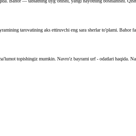
qida. Bahor — tabiatning uyg‘onishi, yangi hayotning boshlanishi. Qishnin
ramining tarovatining aks ettiruvchi eng sara sherlar to'plami. Bahor f
 ma'lumot topishingiz mumkin. Navro'z bayrami urf - odatlari haqida. N