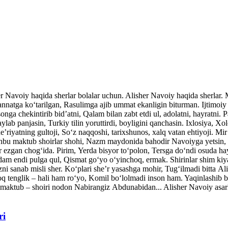
her Navoiy haqida sherlar bolalar uchun. Alisher Navoiy haqida sherlar
atga ko‘tarilgan, Rasulimga ajib ummat ekanligin biturman. Ijtimoiy v
nga chekintirib bid’atni, Qalam bilan zabt etdi ul, adolatni, hayratni. P
ylab panjasin, Turkiy tilin yoruttirdi, boyligini qanchasin. Ixlosiya, Xo
’riyatning gultoji, So‘z naqqoshi, tarixshunos, xalq vatan ehtiyoji. Mi
shbu maktub shoirlar shohi, Nazm maydonida bahodir Navoiyga yetsin, 
ar ezgan chog‘ida. Pirim, Yerda bisyor to‘polon, Tersga do‘ndi osuda ha
dam endi pulga qul, Qismat go‘yo o‘yinchoq, ermak. Shirinlar shim kiy
ni sanab misli sher. Ko‘plari she’r yasashga mohir, Tug‘ilmadi bitta A
q tenglik – hali ham ro‘yo, Komil bo‘lolmadi inson ham. Yaqinlash
maktub – shoiri nodon Nabirangiz Abdunabidan... Alisher Navoiy asarla
ri