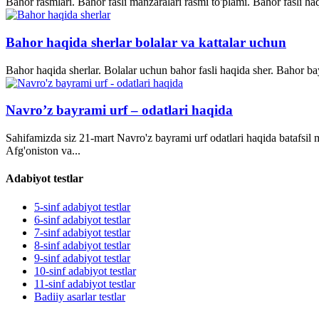
Bahor rasmlari. Bahor fasli manzaralari rasmi to'plami. Bahor fasli ha
Bahor haqida sherlar bolalar va kattalar uchun
Bahor haqida sherlar. Bolalar uchun bahor fasli haqida sher. Bahor bay
Navro’z bayrami urf – odatlari haqida
Sahifamizda siz 21-mart Navro'z bayrami urf odatlari haqida batafsil
Afg'oniston va...
Adabiyot testlar
5-sinf adabiyot testlar
6-sinf adabiyot testlar
7-sinf adabiyot testlar
8-sinf adabiyot testlar
9-sinf adabiyot testlar
10-sinf adabiyot testlar
11-sinf adabiyot testlar
Badiiy asarlar testlar