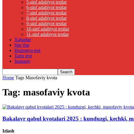
5-sinf adabiyot testlar
6-sinf adabiyot testlar
7-sinf adabiyot testlar
8-sinf adabiyot testlar
9-sinf adabiyot testlar
10-sinf adabiyot testlar
11-sinf adabiyot testlar
Xabarlar
She’rlar
Biologiya test
Tarix test
Ssenariy
Home
Tags
Masofaviy kvota
Tag: masofaviy kvota
Bakalavr qabul kvotalari 2025 : kunduzgi, kechki, m
Izlash