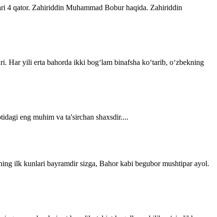
lari 4 qator. Zahiriddin Muhammad Bobur haqida. Zahiriddin
ri. Har yili erta bahorda ikki bogʻlam binafsha koʻtarib, oʻzbekning
tidagi eng muhim va ta'sirchan shaxsdir....
ning ilk kunlari bayramdir sizga, Bahor kabi begubor mushtipar ayol.