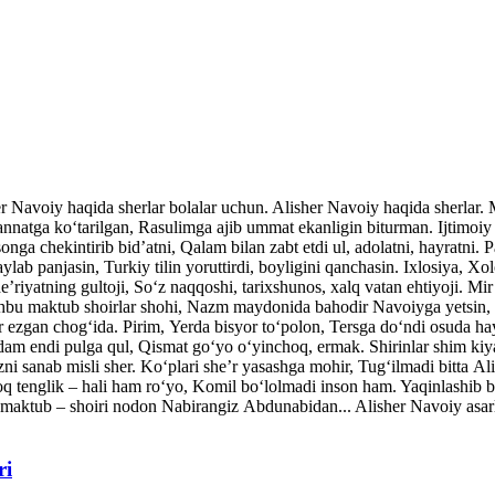
her Navoiy haqida sherlar bolalar uchun. Alisher Navoiy haqida sherlar
atga ko‘tarilgan, Rasulimga ajib ummat ekanligin biturman. Ijtimoiy v
nga chekintirib bid’atni, Qalam bilan zabt etdi ul, adolatni, hayratni. P
ylab panjasin, Turkiy tilin yoruttirdi, boyligini qanchasin. Ixlosiya, Xo
’riyatning gultoji, So‘z naqqoshi, tarixshunos, xalq vatan ehtiyoji. Mi
shbu maktub shoirlar shohi, Nazm maydonida bahodir Navoiyga yetsin, 
ar ezgan chog‘ida. Pirim, Yerda bisyor to‘polon, Tersga do‘ndi osuda ha
dam endi pulga qul, Qismat go‘yo o‘yinchoq, ermak. Shirinlar shim kiy
ni sanab misli sher. Ko‘plari she’r yasashga mohir, Tug‘ilmadi bitta A
q tenglik – hali ham ro‘yo, Komil bo‘lolmadi inson ham. Yaqinlash
maktub – shoiri nodon Nabirangiz Abdunabidan... Alisher Navoiy asarla
ri