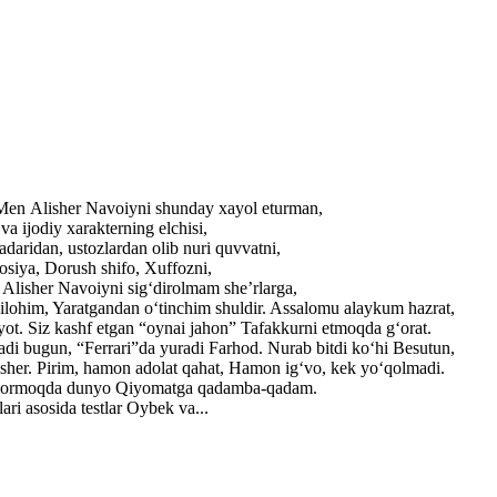
. Men Alisher Navoiyni shunday xayol eturman,
a ijodiy xarakterning elchisi,
adaridan, ustozlardan olib nuri quvvatni,
losiya, Dorush shifo, Xuffozni,
r Alisher Navoiyni sig‘dirolmam she’rlarga,
ilohim, Yaratgandan o‘tinchim shuldir. Assalomu alaykum hazrat,
yot. Siz kashf etgan “oynai jahon” Tafakkurni etmoqda g‘orat.
adi bugun, “Ferrari”da yuradi Farhod. Nurab bitdi ko‘hi Besutun,
lisher. Pirim, hamon adolat qahat, Hamon ig‘vo, kek yo‘qolmadi.
ib bormoqda dunyo Qiyomatga qadamba-qadam.
ri asosida testlar Oybek va...