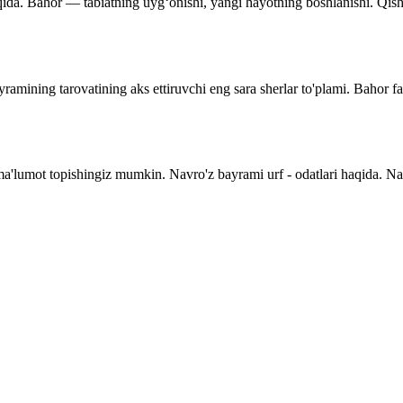
qida. Bahor — tabiatning uyg‘onishi, yangi hayotning boshlanishi. Qishnin
ramining tarovatining aks ettiruvchi eng sara sherlar to'plami. Bahor f
 ma'lumot topishingiz mumkin. Navro'z bayrami urf - odatlari haqida. N