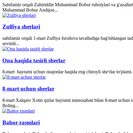
Sahifamiz orqali Zahiriddin Muhammad Bobur ruboiylari va g'azallari
Muhammad Bobur Andijon...
Zulfiya sherlari
sahifamiz orqali 1-mart Zulfiya Isroilova tavalludiga bag'ishlangan ta
sevimli...
Ona haqida tasirli sherlar
8-mart bayrami uchun onajonlar haqida eng chiroyli she'rlar to'plami. 
8-mart uchun sherlar
8-mart Xalqaro Xotin qizlar bayrami munosabati bilan 8-mart uchun she
Boling...
Bahor rasmlari