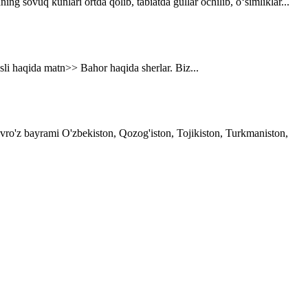
g sovuq kunlari ortda qolib, tabiatda gullar ochilib, o‘simliklar...
asli haqida matn>> Bahor haqida sherlar. Biz...
avro'z bayrami O'zbekiston, Qozog'iston, Tojikiston, Turkmaniston,