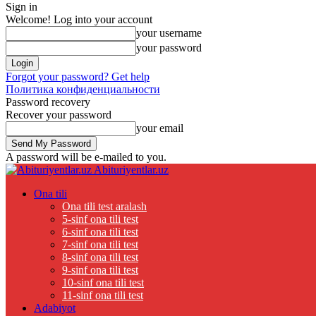
Sign in
Welcome! Log into your account
your username
your password
Forgot your password? Get help
Политика конфиденциальности
Password recovery
Recover your password
your email
A password will be e-mailed to you.
Abituriyentlar.uz
Ona tili
Ona tili test aralash
5-sinf ona tili test
6-sinf ona tili test
7-sinf ona tili test
8-sinf ona tili test
9-sinf ona tili test
10-sinf ona tili test
11-sinf ona tili test
Adabiyot