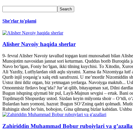
She'rlar to'plami
Alisher Navoiy haqida sherlar
9- fevral Alisher Navoiy tavallud topgan kuni munosabati bilan Alis
Munojotim navosidan jannat sori keturman. Quddus borib Buroqida jann
Navo bo‘lgan, Foniy bo‘lgan, ikki tilning kuychisi. To Xitodin, Xuroso
Ali Yazdiy, Lutfiylardan oldi aqlu siyratni. Xamsa ila Nizomiyga lutf a
Qurib injil yoqasig‘a xalq etdi sarafrozni. U me’mordir Nizomiddin she
Ustoz ilmi ildiz otgan, biz yetmagan yerlarga. Navoiyga maktub... U
Omonmisiz firdavs bog‘ida? Jur’at qilib, bitayapman xat, Dilni dardl
Bugun ishqning qiymati bir pul, Layli-Majnun sevgisi – ertak. Bani o
Topilmaydi Shopurday ustod. Sizdan keyin milyonta shoir – O‘tdi, o‘z
Bulardan ham yomoni, hazrat: Bugun SO‘Zning qadri qolmadi. Mutlo
Ruhingiz shod bo‘lsin, bobojon, Gina qilmang bizlar kabidan. Ushbu 
Zahiriddin Muhammad Bobur ruboiylari va g’azalla