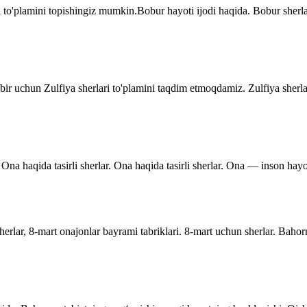
 to'plamini topishingiz mumkin.Bobur hayoti ijodi haqida. Bobur sher
dbir uchun Zulfiya sherlari to'plamini taqdim etmoqdamiz. Zulfiya sherla
Ona haqida tasirli sherlar. Ona haqida tasirli sherlar. Ona — inson hayo
rlar, 8-mart onajonlar bayrami tabriklari. 8-mart uchun sherlar. Bahor