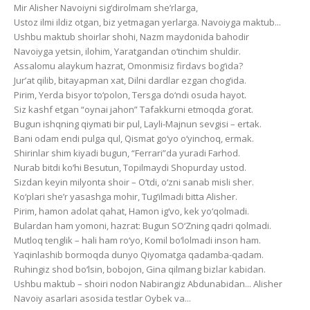
Mir Alisher Navoiyni sig‘dirolmam she’rlarga,
Ustoz ilmi ildiz otgan, biz yetmagan yerlarga. Navoiyga maktub...
Ushbu maktub shoirlar shohi, Nazm maydonida bahodir
Navoiyga yetsin, ilohim, Yaratgandan o‘tinchim shuldir.
Assalomu alaykum hazrat, Omonmisiz firdavs bog‘ida?
Jur’at qilib, bitayapman xat, Dilni dardlar ezgan chog‘ida.
Pirim, Yerda bisyor to‘polon, Tersga do‘ndi osuda hayot.
Siz kashf etgan “oynai jahon” Tafakkurni etmoqda g‘orat.
Bugun ishqning qiymati bir pul, Layli-Majnun sevgisi – ertak.
Bani odam endi pulga qul, Qismat go‘yo o‘yinchoq, ermak.
Shirinlar shim kiyadi bugun, “Ferrari”da yuradi Farhod.
Nurab bitdi ko‘hi Besutun, Topilmaydi Shopurday ustod.
Sizdan keyin milyonta shoir – O‘tdi, o‘zni sanab misli sher.
Ko‘plari she’r yasashga mohir, Tug‘ilmadi bitta Alisher.
Pirim, hamon adolat qahat, Hamon ig‘vo, kek yo‘qolmadi.
Bulardan ham yomoni, hazrat: Bugun SO‘Zning qadri qolmadi.
Mutloq tenglik – hali ham ro‘yo, Komil bo‘lolmadi inson ham.
Yaqinlashib bormoqda dunyo Qiyomatga qadamba-qadam.
Ruhingiz shod bo‘lsin, bobojon, Gina qilmang bizlar kabidan.
Ushbu maktub – shoiri nodon Nabirangiz Abdunabidan... Alisher
Navoiy asarlari asosida testlar Oybek va...