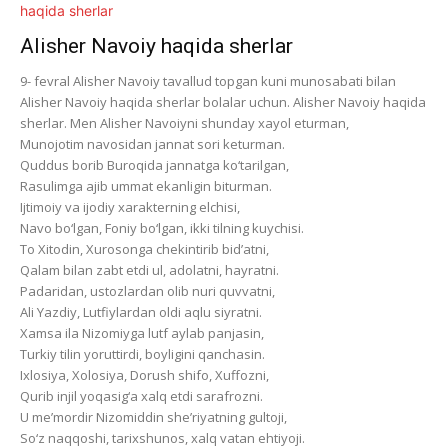
Alisher Navoiy haqida sherlar
9- fevral Alisher Navoiy tavallud topgan kuni munosabati bilan
Alisher Navoiy haqida sherlar bolalar uchun. Alisher Navoiy haqida
sherlar. Men Alisher Navoiyni shunday xayol eturman,
Munojotim navosidan jannat sori keturman.
Quddus borib Buroqida jannatga ko‘tarilgan,
Rasulimga ajib ummat ekanligin biturman.
Ijtimoiy va ijodiy xarakterning elchisi,
Navo bo‘lgan, Foniy bo‘lgan, ikki tilning kuychisi.
To Xitodin, Xurosonga chekintirib bid’atni,
Qalam bilan zabt etdi ul, adolatni, hayratni.
Padaridan, ustozlardan olib nuri quvvatni,
Ali Yazdiy, Lutfiylardan oldi aqlu siyratni.
Xamsa ila Nizomiyga lutf aylab panjasin,
Turkiy tilin yoruttirdi, boyligini qanchasin.
Ixlosiya, Xolosiya, Dorush shifo, Xuffozni,
Qurib injil yoqasig‘a xalq etdi sarafrozni.
U me’mordir Nizomiddin she’riyatning gultoji,
So‘z naqqoshi, tarixshunos, xalq vatan ehtiyoji.