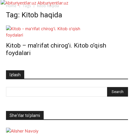
Abituriyentlar.uz
Home
Tags
Kitob haqida
Tag: Kitob haqida
Kitob – ma’rifat chirog’i. Kitob o’qish
foydalari
Izlash
She'rlar to'plami