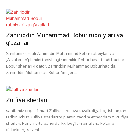
Zahiriddin Muhammad Bobur ruboiylari va
g’azallari
Sahifamiz orqali Zahiriddin Muhammad Bobur ruboiylari va
g'azallari to'plamini topishingiz mumkin.Bobur hayoti ijodi haqida.
Bobur sherlari 4 qator. Zahiriddin Muhammad Bobur haqida.
Zahiriddin Muhammad Bobur Andijon...
Zulfiya sherlari
sahifamiz orqali 1-mart Zulfiya Isroilova tavalludiga bag'ishlangan
tadbir uchun Zulfiya sherlari to'plamini taqdim etmoqdamiz. Zulfiya
sherlari. Har yili erta bahorda ikki bogʻlam binafsha koʻtarib,
oʻzbekning sevimli...