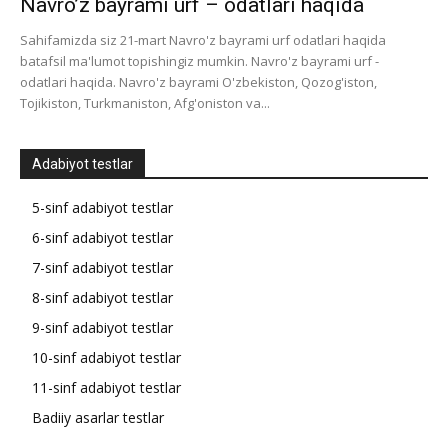
Navro’z bayrami urf – odatlari haqida
Sahifamizda siz 21-mart Navro'z bayrami urf odatlari haqida
batafsil ma'lumot topishingiz mumkin. Navro'z bayrami urf -
odatlari haqida. Navro'z bayrami O'zbekiston, Qozog'iston,
Tojikiston, Turkmaniston, Afg'oniston va...
Adabiyot testlar
5-sinf adabiyot testlar
6-sinf adabiyot testlar
7-sinf adabiyot testlar
8-sinf adabiyot testlar
9-sinf adabiyot testlar
10-sinf adabiyot testlar
11-sinf adabiyot testlar
Badiiy asarlar testlar