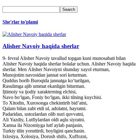
She'rlar to'plami
Alisher Navoiy haqida sherlar
9- fevral Alisher Navoiy tavallud topgan kuni munosabati bilan
Alisher Navoiy haqida sherlar bolalar uchun. Alisher Navoiy haqida
sherlar. Men Alisher Navoiyni shunday xayol eturman,
Munojotim navosidan jannat sori keturman.
Quddus borib Buroqida jannatga ko‘tarilgan,
Rasulimga ajib ummat ekanligin biturman.
Ijtimoiy va ijodiy xarakterning elchisi,
Navo bo‘lgan, Foniy bo‘lgan, ikki tilning kuychisi.
To Xitodin, Xurosonga chekintirib bid’atni,
Qalam bilan zabt etdi ul, adolatni, hayratni.
Padaridan, ustozlardan olib nuri quvvatni,
Ali Yazdiy, Lutfiylardan oldi aqlu siyratni.
Xamsa ila Nizomiyga lutf aylab panjasin,
Turkiy tilin yoruttirdi, boyligini qanchasin.
Ixlosiya, Xolosiya, Dorush shifo, Xuffozni,