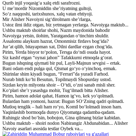
Qurib injil yoqasig‘a xalq etdi sarafrozni.
U me’mordir Nizomiddin she’riyatning gultoji,
So‘z naqqoshi, tarixshunos, xalq vatan ehtiyoji.
Mir Alisher Navoiyni sig‘dirolmam she’rlarga,
Ustoz ilmi ildiz otgan, biz yetmagan yerlarga. Navoiyga maktub...
Ushbu maktub shoirlar shohi, Nazm maydonida bahodir
Navoiyga yetsin, ilohim, Yaratgandan o‘tinchim shuldir.
Assalomu alaykum hazrat, Omonmisiz firdavs bog‘ida?
Jur’at qilib, bitayapman xat, Dilni dardlar ezgan chog‘ida.
Pirim, Yerda bisyor to‘polon, Tersga do‘ndi osuda hayot.
Siz kashf etgan “oynai jahon” Tafakkurni etmoqda g‘orat.
Bugun ishqning qiymati bir pul, Layli-Majnun sevgisi – ertak.
Bani odam endi pulga qul, Qismat go‘yo o‘yinchoq, ermak.
Shirinlar shim kiyadi bugun, “Ferrari”da yuradi Farhod.
Nurab bitdi ko‘hi Besutun, Topilmaydi Shopurday ustod.
Sizdan keyin milyonta shoir – O‘tdi, o‘zni sanab misli sher.
Ko‘plari she’r yasashga mohir, Tug‘ilmadi bitta Alisher.
Pirim, hamon adolat qahat, Hamon ig‘vo, kek yo‘qolmadi.
Bulardan ham yomoni, hazrat: Bugun SO‘Zning qadri qolmadi.
Mutloq tenglik – hali ham ro‘yo, Komil bo‘lolmadi inson ham.
Yaqinlashib bormoqda dunyo Qiyomatga qadamba-qadam.
Ruhingiz shod bo‘lsin, bobojon, Gina qilmang bizlar kabidan.
Ushbu maktub – shoiri nodon Nabirangiz Abdunabidan... Alisher
Navoiy asarlari asosida testlar Oybek va...