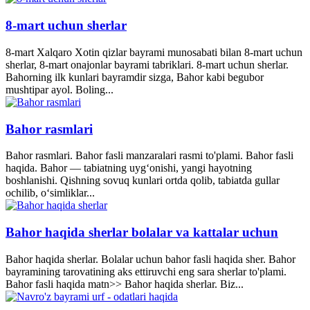
8-mart uchun sherlar
8-mart Xalqaro Xotin qizlar bayrami munosabati bilan 8-mart uchun
sherlar, 8-mart onajonlar bayrami tabriklari. 8-mart uchun sherlar.
Bahorning ilk kunlari bayramdir sizga, Bahor kabi begubor
mushtipar ayol. Boling...
Bahor rasmlari
Bahor rasmlari. Bahor fasli manzaralari rasmi to'plami. Bahor fasli
haqida. Bahor — tabiatning uyg‘onishi, yangi hayotning
boshlanishi. Qishning sovuq kunlari ortda qolib, tabiatda gullar
ochilib, o‘simliklar...
Bahor haqida sherlar bolalar va kattalar uchun
Bahor haqida sherlar. Bolalar uchun bahor fasli haqida sher. Bahor
bayramining tarovatining aks ettiruvchi eng sara sherlar to'plami.
Bahor fasli haqida matn>> Bahor haqida sherlar. Biz...