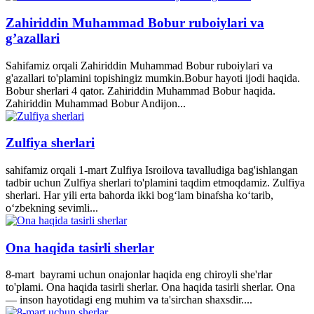
Zahiriddin Muhammad Bobur ruboiylari va
g’azallari
Sahifamiz orqali Zahiriddin Muhammad Bobur ruboiylari va
g'azallari to'plamini topishingiz mumkin.Bobur hayoti ijodi haqida.
Bobur sherlari 4 qator. Zahiriddin Muhammad Bobur haqida.
Zahiriddin Muhammad Bobur Andijon...
Zulfiya sherlari
sahifamiz orqali 1-mart Zulfiya Isroilova tavalludiga bag'ishlangan
tadbir uchun Zulfiya sherlari to'plamini taqdim etmoqdamiz. Zulfiya
sherlari. Har yili erta bahorda ikki bogʻlam binafsha koʻtarib,
oʻzbekning sevimli...
Ona haqida tasirli sherlar
8-mart bayrami uchun onajonlar haqida eng chiroyli she'rlar
to'plami. Ona haqida tasirli sherlar. Ona haqida tasirli sherlar. Ona
— inson hayotidagi eng muhim va ta'sirchan shaxsdir....