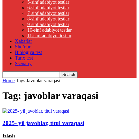
5-sinf adabiyot testlar
6-sinf adabiyot testlar
7-sinf adabiyot testlar
8-sinf adabiyot testlar
9-sinf adabiyot testlar
10-sinf adabiyot testlar
11-sinf adabiyot testlar
Xabarlar
She’rlar
Biologiya test
Tarix test
Ssenariy
Home
Tags
Javoblar varaqasi
Tag: javoblar varaqasi
2025- yil javoblar, titul varaqasi
Izlash