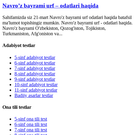
Navro’z bayrami urf – odatlari haqida
Sahifamizda siz 21-mart Navro'z bayrami urf odatlari haqida batafsil
ma'lumot topishingiz mumkin. Navro'z bayrami urf - odatlari haqida.
Navro'z bayrami O'zbekiston, Qozog'iston, Tojikiston,
Turkmaniston, Afg'oniston va...
Adabiyot testlar
5-sinf adabiyot testlar
6-sinf adabiyot testlar
7-sinf adabiyot testlar
8-sinf adabiyot testlar
9-sinf adabiyot testlar
10-sinf adabiyot testlar
11-sinf adabiyot testlar
Badiiy asarlar testlar
Ona tili testlar
5-sinf ona tili test
6-sinf ona tili test
7-sinf ona tili test