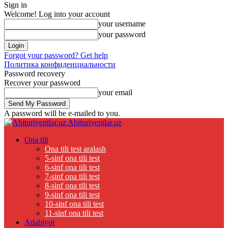
Sign in
Welcome! Log into your account
your username
your password
Forgot your password? Get help
Политика конфиденциальности
Password recovery
Recover your password
your email
A password will be e-mailed to you.
Abituriyentlar.uz
Ona tili
Ona tili test aralash
5-sinf ona tili test
6-sinf ona tili test
7-sinf ona tili test
8-sinf ona tili test
9-sinf ona tili test
10-sinf ona tili test
11-sinf ona tili test
Adabiyot